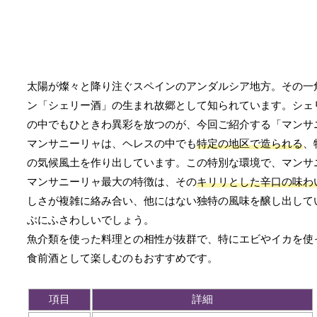
太陽が燦々と降り注ぐスペインのアンダルシア地方。その一
ン「シェリー酒」の生まれ故郷として知られています。シェ
の中でもひときわ異彩を放つのが、今回ご紹介する「マンサ
マンサニーリャは、ヘレスの中でも
特定の地区で造られる
、
の気候風土を作り出しています。この特別な環境で、マンサ
マンサニーリャ最大の特徴は、その
キリリとした辛口の味わ
しさが複雑に絡み合い、他にはない独特の風味を醸し出して
ぶにふさわしいでしょう。
魚介類を使った料理との相性が抜群で、特にエビやイカを使
食前酒として楽しむのもおすすめです。
項目
詳細