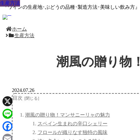
生産方法
生産方法
生産方法
生産方法
生産方法
生産方法
生産方法
生産方法
生産方法
『ワインの生産地･ぶどうの品種･製造方法･美味しい飲み方
ホーム
生産方法
潮風の贈り物
2024.07.26
目次
X
潮風の贈り物！マンサニーリャの魅力
スペイン生まれの辛口シェリー
Line
フロールが織りなす独特の風味
Facebook