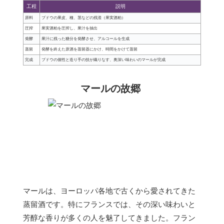
工程
説明
原料
ブドウの果皮、種、茎などの残渣（果実酒粕）
圧搾
果実酒粕を圧搾し、果汁を抽出
発酵
果汁に残った糖分を発酵させ、アルコールを生成
蒸留
発酵を終えた原酒を蒸留器にかけ、時間をかけて蒸留
完成
ブドウの個性と造り手の技が織りなす、奥深い味わいのマールが完成
マールの故郷
マールは、ヨーロッパ各地で古くから愛されてきた
蒸留酒です。特にフランスでは、その深い味わいと
芳醇な香りが多くの人を魅了してきました。フラン