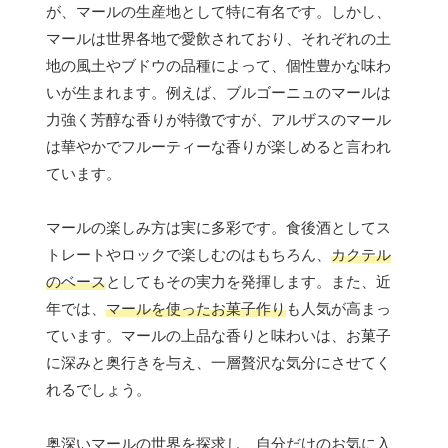
が、マールの生産地として特に有名です。しかし、
マールは世界各地で愛飲されており、それぞれの土
地の風土やブドウの品種によって、個性豊かな味わ
いが生まれます。例えば、ブルゴーニュのマールは
力強く芳醇な香りが特徴ですが、アルザスのマール
は華やかでフルーティーな香りが楽しめると言われ
ています。
マールの楽しみ方は実に多彩です。食後酒としてス
トレートやロックで楽しむのはもちろん、
カクテル
のベース
としてもその実力を発揮します。また、近
年では、
マールを使ったお菓子作り
も人気が高まっ
ています。マールの上品な香りと味わいは、お菓子
に深みと奥行きを与え、一層贅沢な気分にさせてく
れるでしょう。
奥深いマールの世界を探求し、自分だけのお気に入