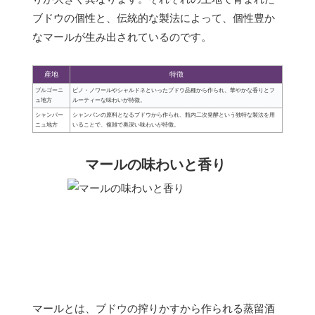
ブドウの個性と、伝統的な製法によって、個性豊か
なマールが生み出されているのです。
産地
特徴
ブルゴーニ
ピノ・ノワールやシャルドネといったブドウ品種から作られ、華やかな香りとフ
ュ地方
ルーティーな味わいが特徴。
シャンパー
シャンパンの原料となるブドウから作られ、瓶内二次発酵という独特な製法を用
ニュ地方
いることで、複雑で奥深い味わいが特徴。
マールの味わいと香り
マールとは、ブドウの搾りかすから作られる蒸留酒