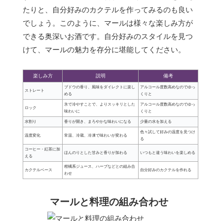
たりと、自分好みのカクテルを作ってみるのも良い
でしょう。このように、マールは様々な楽しみ方が
できる奥深いお酒です。自分好みのスタイルを見つ
けて、マールの魅力を存分に堪能してください。
楽しみ方
説明
備考
ブドウの香り、風味をダイレクトに楽し
アルコール度数高めなのでゆっ
ストレート
める
くりと
氷で冷やすことで、よりスッキリとした
アルコール度数高めなのでゆっ
ロック
味わいに
くりと
水割り
香りが開き、まろやかな味わいになる
少量の水を加える
色々試して好みの温度を見つけ
温度変化
常温、冷蔵、冷凍で味わいが変わる
る
コーヒー・紅茶に加
ほんのりとした甘みと香りが加わる
いつもと違う味わいを楽しめる
える
柑橘系ジュース、ハーブなどとの組み合
カクテルベース
自分好みのカクテルを作れる
わせ
マールと料理の組み合わせ