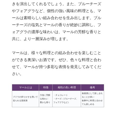
きを演出してくれるでしょう。また、ブルーチーズ
やフォアグラなど、個性の強い風味の料理とも、マ
ールは素晴らしい組み合わせを生み出します。ブル
ーチーズの塩気とマールの香りが絶妙に調和し、フ
ォアグラの濃厚な味わいは、マールの芳醇な香りと
共に、より一層深みが増します。
マールは、様々な料理との組み合わせを楽しむこと
ができる奥深いお酒です。ぜひ、色々な料理と合わ
せて、マールが持つ多彩な表情を発見してみてくだ
さい。
マールとは
特徴
相性の良い料理
備考
食後酒として楽しまれ
力強く芳醇
・チョコレート
ブドウの搾りかすを用いて
ることが多い
な味わい
・チーズ（ブルーチーズ、
造られる蒸留酒
食事中に料理と合わせ
豊かな香り
フォアグラなど）
ても楽しめる