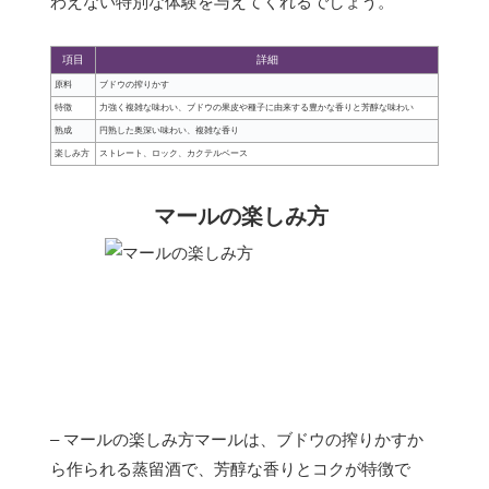
わえない特別な体験を与えてくれるでしょう。
項目
詳細
原料
ブドウの搾りかす
特徴
力強く複雑な味わい、ブドウの果皮や種子に由来する豊かな香りと芳醇な味わい
熟成
円熟した奥深い味わい、複雑な香り
楽しみ方
ストレート、ロック、カクテルベース
マールの楽しみ方
– マールの楽しみ方マールは、ブドウの搾りかすか
ら作られる蒸留酒で、芳醇な香りとコクが特徴で