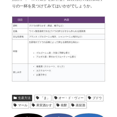
りの一杯を見つけてみてはいかがでしょうか。
項目
内容
原料
ブドウの搾りかす（果皮、種子など）
定義
ワイン製造過程で出るブドウの搾りかすから作られる蒸留酒
主な生産地
フランス（ブルゴーニュ地方、シャンパーニュ地方など）
生産地やブドウの品種によって異なる個性的な味わい
特徴
ブルゴーニュ産：力強く芳醇な香り
アルザス産：華やかでフルーティーな香り
食後酒（ストレート、ロック）
カクテルベース
楽しみ方
お菓子作り
生産方法
「ま」
オー・ド・ヴィー
ブドウ
マール
果実酒かす
発酵
蒸留酒