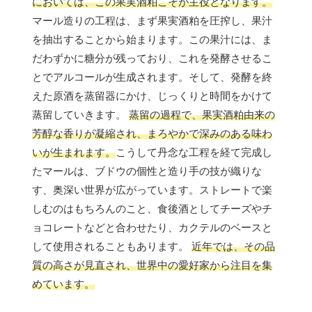
においては、この果実酒粕こそが主役となります。
マール造りの工程は、まず果実酒粕を圧搾し、果汁
を抽出することから始まります。この果汁には、ま
だわずかに糖分が残っており、これを発酵させるこ
とでアルコールが生成されます。そして、発酵を終
えた原酒を蒸留器にかけ、じっくりと時間をかけて
蒸留していきます。
蒸留の過程で、果実酒粕由来の
芳醇な香りが凝縮され、まろやかで深みのある味わ
いが生まれます。
こうして丹念な工程を経て完成し
たマールは、ブドウの個性と造り手の技が織りな
す、奥深い世界が広がっています。ストレートで楽
しむのはもちろんのこと、食後酒としてチーズやチ
ョコレートなどと合わせたり、カクテルのベースと
して使用されることもあります。
近年では、その品
質の高さが見直され、世界中の愛好家から注目を集
めています。