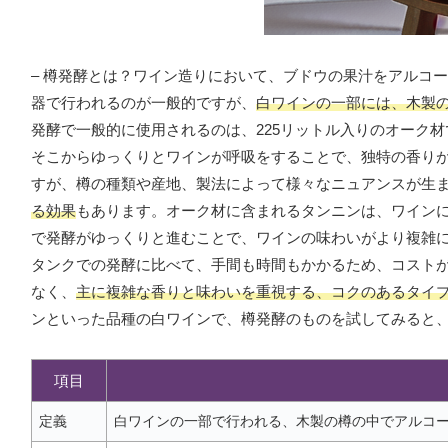
– 樽発酵とは？ワイン造りにおいて、ブドウの果汁をアルコ
器で行われるのが一般的ですが、
白ワインの一部には、木製
発酵で一般的に使用されるのは、225リットル入りのオーク
そこからゆっくりとワインが呼吸をすることで、独特の香り
すが、樽の種類や産地、製法によって様々なニュアンスが生
る効果
もあります。オーク材に含まれるタンニンは、ワイン
で発酵がゆっくりと進むことで、ワインの味わいがより複雑
タンクでの発酵に比べて、手間も時間もかかるため、コスト
なく、
主に複雑な香りと味わいを重視する、コクのあるタイ
ンといった品種の白ワインで、樽発酵のものを試してみると
項目
定義
白ワインの一部で行われる、木製の樽の中でアルコ