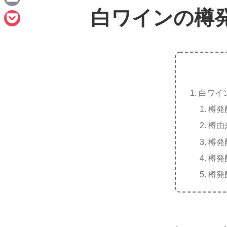
n
a
白ワインの樽
E
e
c
m
P
e
a
o
b
i
c
o
l
k
o
白ワイ
e
k
樽発
t
樽由
樽発
樽発
樽発