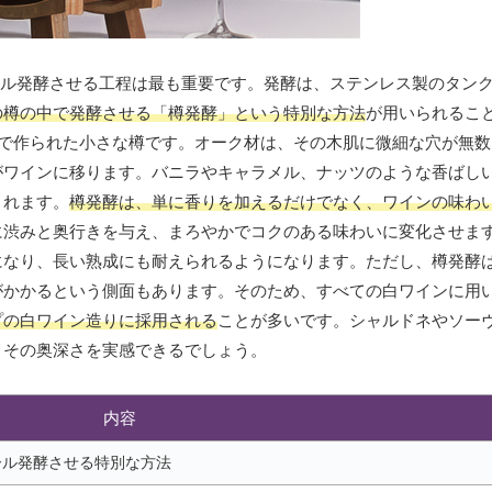
ール発酵させる工程は最も重要です。発酵は、ステンレス製のタン
の樽の中で発酵させる「樽発酵」という特別な方法
が用いられるこ
材で作られた小さな樽です。オーク材は、その木肌に微細な穴が無
がワインに移ります。バニラやキャラメル、ナッツのような香ばし
まれます。
樽発酵は、単に香りを加えるだけでなく、ワインの味わ
に渋みと奥行きを与え、まろやかでコクのある味わいに変化させま
になり、長い熟成にも耐えられるようになります。ただし、樽発酵
がかかるという側面もあります。そのため、すべての白ワインに用
プの白ワイン造りに採用される
ことが多いです。シャルドネやソー
、その奥深さを実感できるでしょう。
内容
ール発酵させる特別な方法