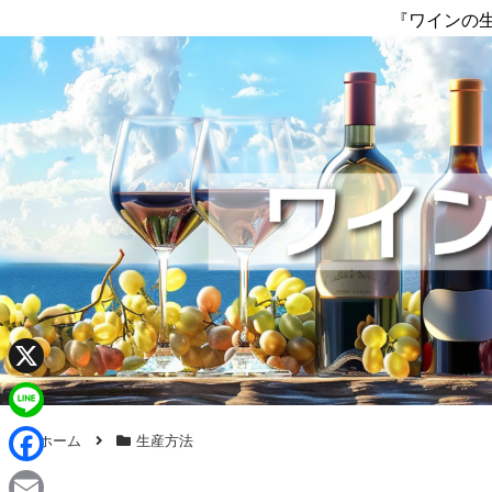
『ワインの
X
L
ホーム
生産方法
i
F