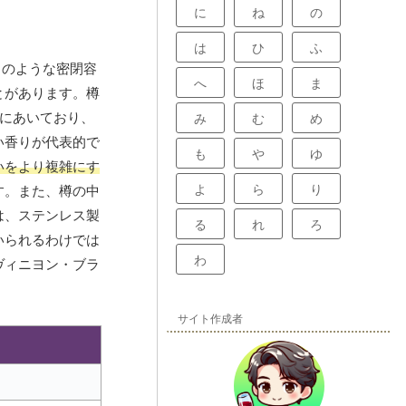
に
ね
の
は
ひ
ふ
クのような密閉容
へ
ほ
ま
とがあります。樽
数にあいており、
み
む
め
い香りが代表的で
も
や
ゆ
いをより複雑にす
よ
ら
り
す。また、樽の中
は、ステンレス製
る
れ
ろ
いられるわけでは
わ
ヴィニヨン・ブラ
サイト作成者