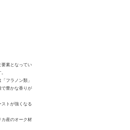
な要素となってい
す。
は「フラノン類」
雑で豊かな香りが
ーストが強くなる
リカ産のオーク材