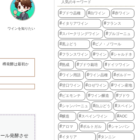
人気のキーワード
ブドウ品種
白ワイン
赤ワイン
イタリアワイン
フランス
ワインを知りたい
スパークリングワイン
ブルゴーニュ
黒ぶどう
ピノ・ノワール
フランスワイン
ワイン
シャルドネ
、樽発酵は最初か
熟成
ブドウ栽培
ドイツワイン
ワイン用語
ワイン品種
ボルドー
甘口ワイン
ロゼワイン
ワイン産地
ピエモンテ
ワイン醸造
ブドウ
シャンパーニュ
白ぶどう
スペイン
醸造
スペインワイン
AOC
アロマ
ポルトガル
シャンパン
コール発酵させ
イタリア
タンニン