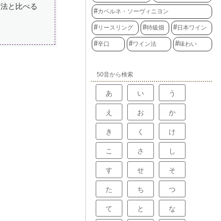
方法と比べる
カベルネ・ソーヴィニヨン
リースリング
特級畑
日本ワイン
辛口
ワイン法
味わい
50音から検索
あ
い
う
え
お
か
き
く
け
こ
さ
し
す
せ
そ
た
ち
つ
て
と
な