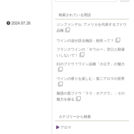
検索されている用語
2024.07.26
ジンファンデル: アメリカを代表するブドウ
品種
ワインの涙が語る物語：粘性って？
フランスワインの「モワルー」甘口と勘違
いしないで！
幻のブドウ？ワイン品種「小公子」の魅力
ワインの香りを楽しむ：第二アロマの世界
魅惑の黒ブドウ「ララ・ネアグラ」：その
魅力を探る
カテゴリーから検索
アロマ