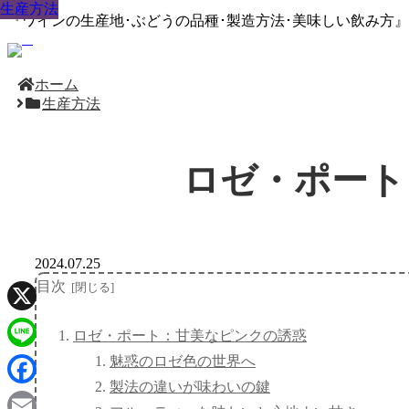
生産方法
生産方法
生産方法
生産方法
生産方法
生産方法
生産方法
生産方法
生産方法
『ワインの生産地･ぶどうの品種･製造方法･美味しい飲み方
ホーム
生産方法
ロゼ・ポート
2024.07.25
目次
X
ロゼ・ポート：甘美なピンクの誘惑
魅惑のロゼ色の世界へ
Line
製法の違いが味わいの鍵
Facebook