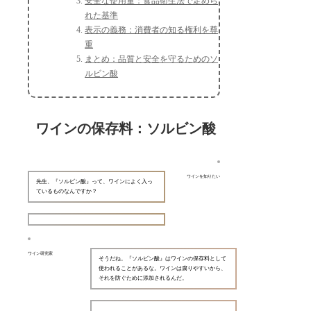
安全な使用量：食品衛生法で定めら
れた基準
表示の義務：消費者の知る権利を尊
重
まとめ：品質と安全を守るためのソ
ルビン酸
ワインの保存料：ソルビン酸
ワインを知りたい
先生、『ソルビン酸』って、ワインによく入っ
ているものなんですか？
ワイン研究家
そうだね。『ソルビン酸』はワインの保存料として
使われることがあるな。ワインは腐りやすいから、
それを防ぐために添加されるんだ。