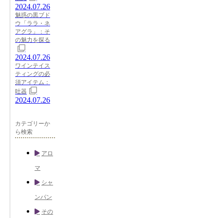
2024.07.26
魅惑の黒ブド
ウ「ララ・ネ
アグラ」：そ
の魅力を探る
2024.07.26
ワインテイス
ティングの必
須アイテム：
吐器
2024.07.26
カテゴリーか
ら検索
アロ
マ
シャ
ンパン
その