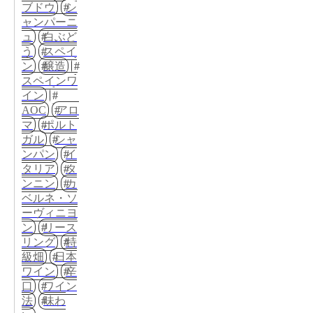
ブドウ
シ
ャンパーニ
ュ
白ぶど
う
スペイ
ン
醸造
スペインワ
イン
AOC
アロ
マ
ポルト
ガル
シャ
ンパン
イ
タリア
タ
ンニン
カ
ベルネ・ソ
ーヴィニヨ
ン
リース
リング
特
級畑
日本
ワイン
辛
口
ワイン
法
味わ