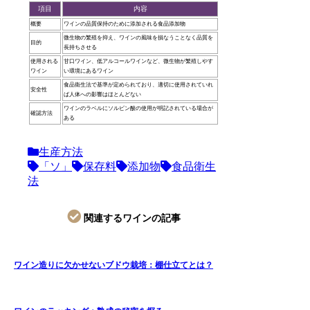
項目
内容
概要
ワインの品質保持のために添加される食品添加物
微生物の繁殖を抑え、ワインの風味を損なうことなく品質を
目的
長持ちさせる
使用される
甘口ワイン、低アルコールワインなど、微生物が繁殖しやす
ワイン
い環境にあるワイン
食品衛生法で基準が定められており、適切に使用されていれ
安全性
ば人体への影響はほとんどない
ワインのラベルにソルビン酸の使用が明記されている場合が
確認方法
ある
生産方法
「ソ」
保存料
添加物
食品衛生
法
関連するワインの記事
ワイン造りに欠かせないブドウ栽培：棚仕立てとは？