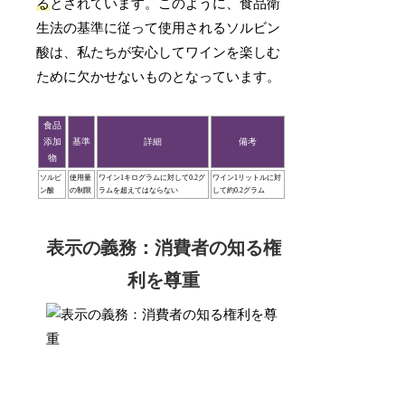
る
とされています。このように、食品衛
生法の基準に従って使用されるソルビン
酸は、私たちが安心してワインを楽しむ
ために欠かせないものとなっています。
食品
添加
基準
詳細
備考
物
ソルビ
使用量
ワイン1キログラムに対して0.2グ
ワイン1リットルに対
ン酸
の制限
ラムを超えてはならない
して約0.2グラム
表示の義務：消費者の知る権
利を尊重