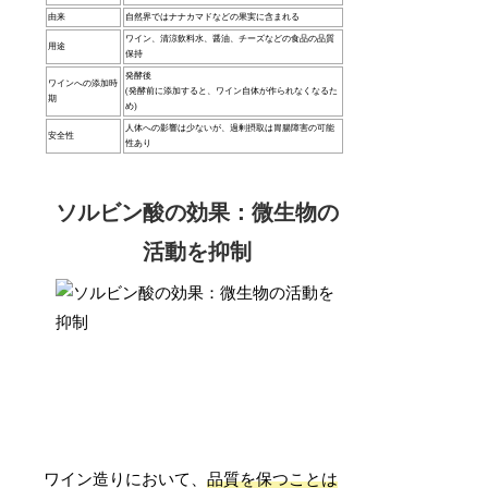
由来
自然界ではナナカマドなどの果実に含まれる
ワイン、清涼飲料水、醤油、チーズなどの食品の品質
用途
保持
発酵後
ワインへの添加時
(発酵前に添加すると、ワイン自体が作られなくなるた
期
め)
人体への影響は少ないが、過剰摂取は胃腸障害の可能
安全性
性あり
ソルビン酸の効果：微生物の
活動を抑制
ワイン造りにおいて、
品質を保つことは