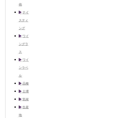
他
テイ
スティ
ング
ワイ
ングラ
ス
ワイ
ンラベ
ル
品種
土壌
気候
生産
地