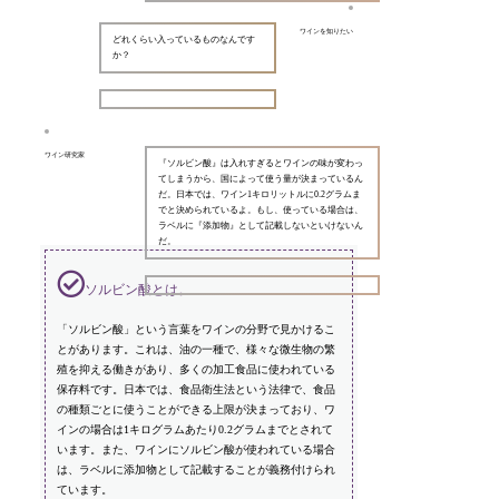
ワインを知りたい
どれくらい入っているものなんです
か？
ワイン研究家
『ソルビン酸』は入れすぎるとワインの味が変わっ
てしまうから、国によって使う量が決まっているん
だ。日本では、ワイン1キロリットルに0.2グラムま
でと決められているよ。もし、使っている場合は、
ラベルに『添加物』として記載しないといけないん
だ。
ソルビン酸とは。
「ソルビン酸」という言葉をワインの分野で見かけるこ
とがあります。これは、油の一種で、様々な微生物の繁
殖を抑える働きがあり、多くの加工食品に使われている
保存料です。日本では、食品衛生法という法律で、食品
の種類ごとに使うことができる上限が決まっており、ワ
インの場合は1キログラムあたり0.2グラムまでとされて
います。また、ワインにソルビン酸が使われている場合
は、ラベルに添加物として記載することが義務付けられ
ています。