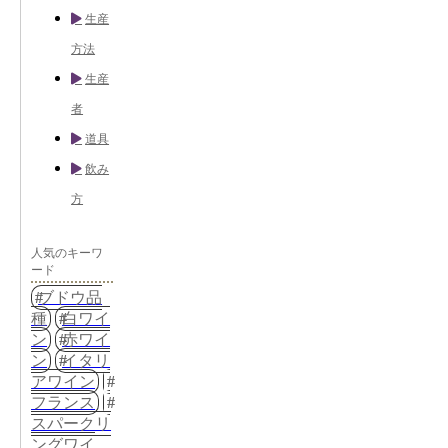
生産
方法
生産
者
道具
飲み
方
人気のキーワ
ード
ブドウ品
種
白ワイ
ン
赤ワイ
ン
イタリ
アワイン
フランス
スパークリ
ングワイ