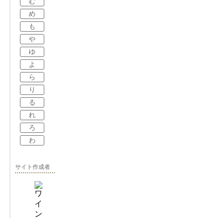
む
め
も
や
ゆ
よ
ら
り
る
れ
ろ
わ
サイト作成者