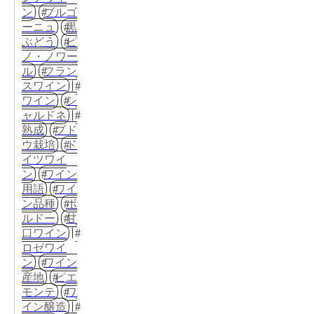
ン
ブルゴ
ーニュ
黒
ぶどう
ピ
ノ・ノワー
ル
フラン
スワイン
ワイン
シ
ャルドネ
熟成
ブド
ウ栽培
ド
イツワイ
ン
ワイン
用語
ワイ
ン品種
ボ
ルドー
甘
口ワイン
ロゼワイ
ン
ワイン
産地
ピエ
モンテ
ワ
イン醸造