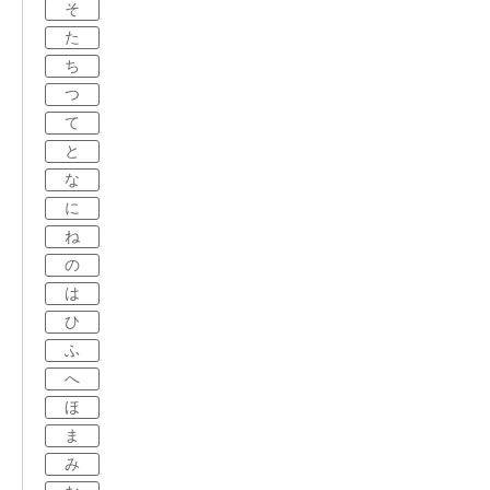
そ
た
ち
つ
て
と
な
に
ね
の
は
ひ
ふ
へ
ほ
ま
み