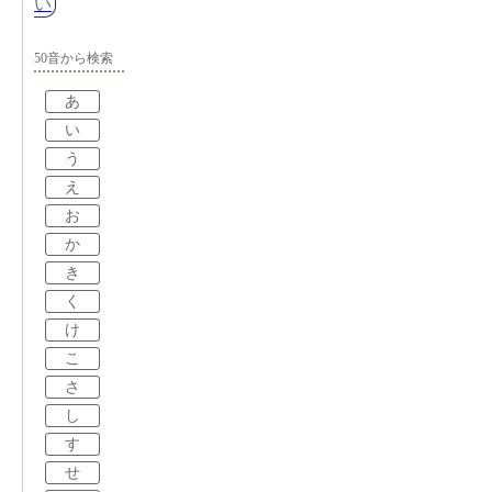
い
50音から検索
あ
い
う
え
お
か
き
く
け
こ
さ
し
す
せ