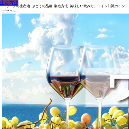
生産方法
生産方法
生産方法
生産方法
生産方法
生産方法
生産方法
生産方法
生産方法
『ワインの生産地･ぶどうの品種･製造方法･美味しい飲み方』ワイン知識のイン
デックス