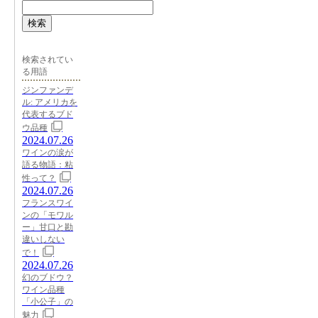
検索
検索されてい
る用語
ジンファンデ
ル: アメリカを
代表するブド
ウ品種
2024.07.26
ワインの涙が
語る物語：粘
性って？
2024.07.26
フランスワイ
ンの「モワル
ー」甘口と勘
違いしない
で！
2024.07.26
幻のブドウ？
ワイン品種
「小公子」の
魅力