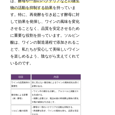
は、
酵母や一部のバクテリアなどの微生
物の活動を抑制する効果
を持っていま
す。特に、再発酵を引き起こす酵母に対
して効果を発揮し、ワインの風味を変化
させることなく、品質を安定させるため
に重要な役割を担っています。ソルビン
酸は、ワインの製造過程で添加されるこ
とで、私たちが安心して美味しいワイン
を楽しめるよう、陰ながら支えてくれて
いるのです。
項目
内容
ワインの品質維持の
目に見えない微生物によるワインの風味劣化を防ぐ
重要性
必要がある。
– ワイン中の糖分を分解し、アルコールと炭酸ガス
微生物による影響
を生成する。
（例：酵母）
– 発酵に必要だが、瓶詰め後の再発酵は風味の変化
や瓶の破損を引き起こす。
– 酵母や一部のバクテリアの活動を抑制する。
ソルビン酸の役割
– 再発酵を防ぎ、ワインの風味を保ち、品質を安定
させる。