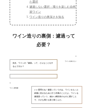
た選択
濾過しない選択：濁りを楽しむ自然
派ワイン
ワイン造りの奥深さを知る
ワイン造りの裏側：濾過って
必要？
ワインを知りたい
先生、ワインの『濾過』って、どんなことをす
るんですか？
ワイン研究家
いい質問だね！濾過っていうのは、ワインをもっと
綺麗に見せるために行う作業のことだよ。ワインを
濾過器っていう、細かい網目状のものに通すこと
で、小さな濁りも取り除くんだ。