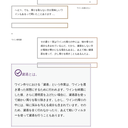
ワインを知りたい
へえ〜。でも、濁りを取らない方が美味しいワ
インもあるって聞いたことあります…。
ワイン研究家
その通り！実はワインの濁りの中には、味や香りの
成分も含まれているんだ。だから、濾過をしない方
が風味が豊かになる場合もあるし、あえて粗い濾過
器を使って、少し濁りを残すこともあるんだよ。
濾過とは。
ワイン作りにおける「濾過」という作業は、ワインを透
き通った状態にするために行われます。ワインを綺麗に
した後、さらに透明度を上げたい場合に、濾過器を使っ
て細かい濁りを取り除きます。しかし、ワインの濁りの
中には、味に深みを与える成分も含まれています。その
ため、濾過を全く行わなかったり、あえて粗いフィルタ
ーを使って濾過を行うこともあります。