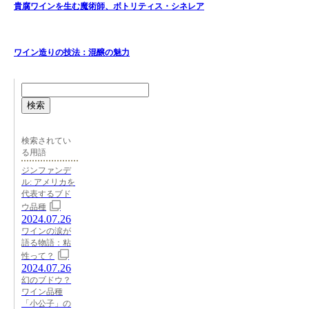
貴腐ワインを生む魔術師、ボトリティス・シネレア
ワイン造りの技法：混醸の魅力
検索
検索されてい
る用語
ジンファンデ
ル: アメリカを
代表するブド
ウ品種
2024.07.26
ワインの涙が
語る物語：粘
性って？
2024.07.26
幻のブドウ？
ワイン品種
「小公子」の