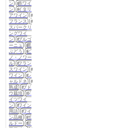
ン
赤ワイ
ン
イタリ
アワイン
フランス
スパークリ
ングワイ
ン
ブルゴ
ーニュ
黒
ぶどう
ピ
ノ・ノワー
ル
フラン
スワイン
ワイン
シ
ャルドネ
熟成
ブド
ウ栽培
ド
イツワイ
ン
ワイン
用語
ワイ
ン品種
ボ
ルドー
甘