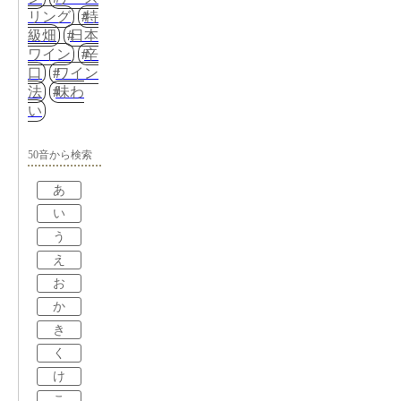
リング
特
級畑
日本
ワイン
辛
口
ワイン
法
味わ
い
50音から検索
あ
い
う
え
お
か
き
く
け
こ