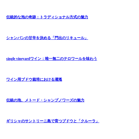
伝統的な泡の奇跡：トラディショナル方式の魅力
シャンパンの甘辛を決める「門出のリキュール」
single vineyardワイン：唯一無二のテロワールを味わう
ワイン用ブドウ栽培における灌漑
伝統の泡、メトード・シャンプノワーズの魅力
ギリシャのサントリーニ島で育つブドウと「クルーラ」