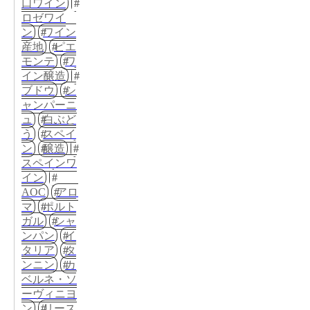
口ワイン
ロゼワイ
ン
ワイン
産地
ピエ
モンテ
ワ
イン醸造
ブドウ
シ
ャンパーニ
ュ
白ぶど
う
スペイ
ン
醸造
スペインワ
イン
AOC
アロ
マ
ポルト
ガル
シャ
ンパン
イ
タリア
タ
ンニン
カ
ベルネ・ソ
ーヴィニヨ
ン
リース