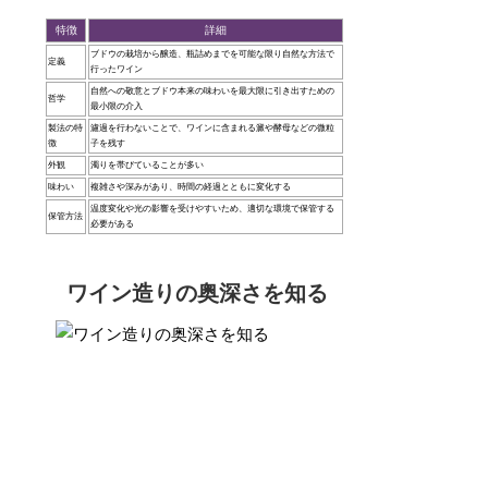
特徴
詳細
ブドウの栽培から醸造、瓶詰めまでを可能な限り自然な方法で
定義
行ったワイン
自然への敬意とブドウ本来の味わいを最大限に引き出すための
哲学
最小限の介入
製法の特
濾過を行わないことで、ワインに含まれる澱や酵母などの微粒
徴
子を残す
外観
濁りを帯びていることが多い
味わい
複雑さや深みがあり、時間の経過とともに変化する
温度変化や光の影響を受けやすいため、適切な環境で保管する
保管方法
必要がある
ワイン造りの奥深さを知る