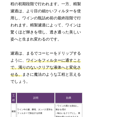
程の初期段階で行われます。一方、精製
濾過は、より目の細かいフィルターを使
用し、ワインの瓶詰め前の最終段階で行
われます。精製濾過によって、ワインは
驚くほど輝きを増し、透き通った美しい
姿へと生まれ変わるのです。
濾過は、まるでコーヒーをドリップする
ように、
ワインをフィルターに通すこと
で、濁りのないクリアな液体へと変化さ
せる、
まさに魔法のような工程と言える
でしょう。
工
説明
効果
程
– ワインの濁りを除去し、
ワイン中の澱、酵母、タンパク質等を
輝きを増す
濾過
フィルターで除去する作業
– 味わいをクリアにし、果
実味や香りを引き立てる