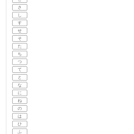
さ
し
す
せ
そ
た
ち
つ
て
と
な
に
ね
の
は
ひ
ふ