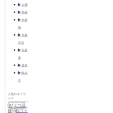
土壌
気候
生産
地
生産
方法
生産
者
道具
飲み
方
人気のキーワ
ード
ブドウ品
種
白ワイ