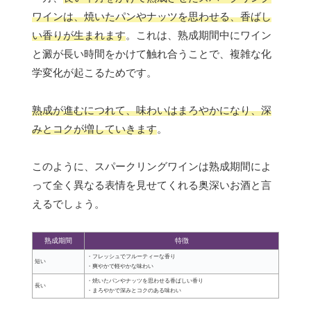
ワインは、焼いたパンやナッツを思わせる、香ばし
い香りが生まれます
。これは、熟成期間中にワイン
と澱が長い時間をかけて触れ合うことで、複雑な化
学変化が起こるためです。
熟成が進むにつれて、味わいはまろやかになり、深
みとコクが増していきます
。
このように、スパークリングワインは熟成期間によ
って全く異なる表情を見せてくれる奥深いお酒と言
えるでしょう。
熟成期間
特徴
・フレッシュでフルーティーな香り
短い
・爽やかで軽やかな味わい
・焼いたパンやナッツを思わせる香ばしい香り
長い
・まろやかで深みとコクのある味わい