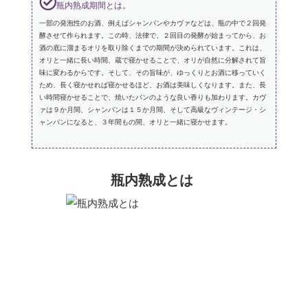
瓶内熟成期間とは。
一部の発泡性のお酒、例えばシャンパンやカヴァなどは、瓶の中で２回発
酵させて作られます。この時、法律で、２回目の発酵が始まってから、お
酒の底に溜まるオリを取り除くまでの期間が決められています。これは、
オリと一緒に長い時間、蔵で寝かせることで、オリが自然に分解されて旨
味に変わるからです。そして、その旨味が、ゆっくりとお酒に移っていく
ため、長く寝かせれば寝かせるほど、お酒は美味しくなります。また、長
い時間寝かせることで、焼いたパンのような良い香りも加わります。カヴ
ァは９か月間、シャンパンは１５か月間、そして高級なヴィンテージ・シ
ャンパンになると、３年間もの間、オリと一緒に寝かせます。
瓶内熟成とは