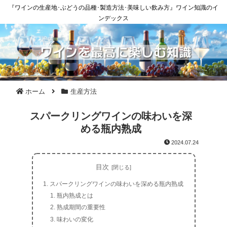
『ワインの生産地･ぶどうの品種･製造方法･美味しい飲み方』ワイン知識のイ
ンデックス
ホーム
生産方法
スパークリングワインの味わいを深
める瓶内熟成
2024.07.24
目次
スパークリングワインの味わいを深める瓶内熟成
瓶内熟成とは
熟成期間の重要性
味わいの変化