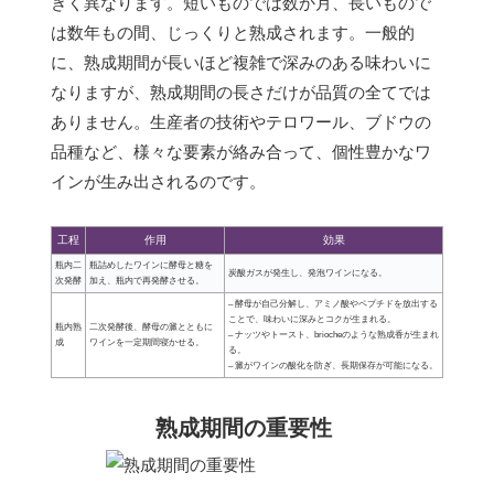
きく異なります。短いものでは数か月、長いもので
は数年もの間、じっくりと熟成されます。一般的
に、熟成期間が長いほど複雑で深みのある味わいに
なりますが、熟成期間の長さだけが品質の全てでは
ありません。生産者の技術やテロワール、ブドウの
品種など、様々な要素が絡み合って、個性豊かなワ
インが生み出されるのです。
工程
作用
効果
瓶内二
瓶詰めしたワインに酵母と糖を
炭酸ガスが発生し、発泡ワインになる。
次発酵
加え、瓶内で再発酵させる。
– 酵母が自己分解し、アミノ酸やペプチドを放出する
ことで、味わいに深みとコクが生まれる。
瓶内熟
二次発酵後、酵母の澱とともに
– ナッツやトースト、briocheのような熟成香が生まれ
成
ワインを一定期間寝かせる。
る。
– 澱がワインの酸化を防ぎ、長期保存が可能になる。
熟成期間の重要性