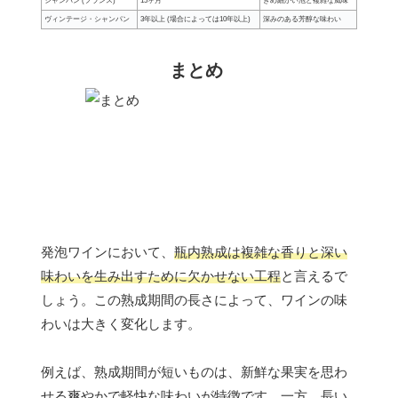
シャンパン (フランス)
15ヶ月
きめ細かい泡と複雑な風味
ヴィンテージ・シャンパン
3年以上 (場合によっては10年以上)
深みのある芳醇な味わい
まとめ
発泡ワインにおいて、
瓶内熟成は複雑な香りと深い
味わいを生み出すために欠かせない工程
と言えるで
しょう。この熟成期間の長さによって、ワインの味
わいは大きく変化します。
例えば、熟成期間が短いものは、新鮮な果実を思わ
せる爽やかで軽快な味わいが特徴です。一方、長い