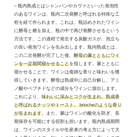
– 瓶内熟成とはシャンパンやカヴァといった発泡性
のあるワインは、瓶内二次発酵と呼ばれる特殊な工
程を経て作られます。これは、瓶詰めされたワイン
に酵母と糖を加え、瓶の中で再び発酵させるという
方法です。この過程で発生する炭酸ガスが、泡立ち
の良い発泡ワインを生み出します。瓶内熟成とは、
この二次発酵が完了した後、
酵母の澱とともにワイ
ンを一定期間寝かせること
を指します。澱とともに
寝かせることで、ワインは複雑な香りと味わいを獲
得していきます。酵母は熟成中に自己分解し、アミ
ノ酸やペプチドなどの成分をワインに放出します。
これにより、
味わいに深みとコクが生まれ、熟成香
と呼ばれるナッツやトースト、 briocheのような香り
が生まれます
。また、澱はワインの酸化を防ぎ、長
期保存を可能にする役割も担います。瓶内熟成期間
は、ワインのスタイルや生産者の考え方によって大