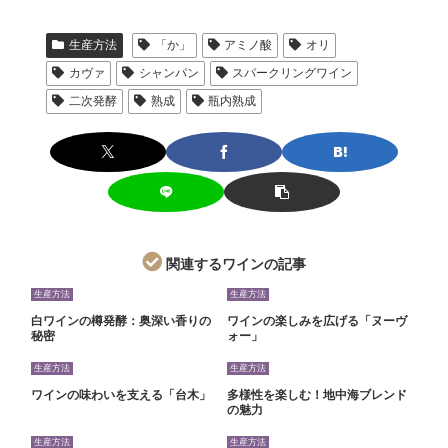
生産方法
「か」
アミノ酸
オリ
カヴァ
シャンパン
スパークリングワイン
二次発酵
熟成
瓶内熟成
関連するワインの記事
生産方法
生産方法
白ワインの樽発酵：奥深い香りの
ワインの楽しみを広げる「ヌーヴ
秘密
ォー」
生産方法
生産方法
ワインの味わいを支える「台木」
多様性を楽しむ！地中海ブレンド
の魅力
生産方法
生産方法