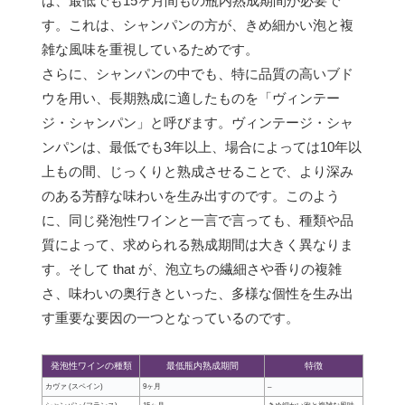
は、最低でも15ヶ月間もの瓶内熟成期間が必要で
す。これは、シャンパンの方が、きめ細かい泡と複
雑な風味を重視しているためです。
さらに、シャンパンの中でも、特に品質の高いブド
ウを用い、長期熟成に適したものを「ヴィンテー
ジ・シャンパン」と呼びます。ヴィンテージ・シャ
ンパンは、最低でも3年以上、場合によっては10年以
上もの間、じっくりと熟成させることで、より深み
のある芳醇な味わいを生み出すのです。このよう
に、同じ発泡性ワインと一言で言っても、種類や品
質によって、求められる熟成期間は大きく異なりま
す。そして that が、泡立ちの繊細さや香りの複雑
さ、味わいの奥行きといった、多様な個性を生み出
す重要な要因の一つとなっているのです。
発泡性ワインの種類
最低瓶内熟成期間
特徴
カヴァ (スペイン)
9ヶ月
–