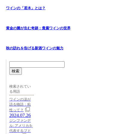
ワインの「若木」とは？
黄金の菌が生む奇跡：貴腐ワインの世界
秋の訪れを告げる新酒ワインの魅力
検索
検索されてい
る用語
ワインの涙が
語る物語：粘
性って？
2024.07.26
ジンファンデ
ル: アメリカを
代表するブド