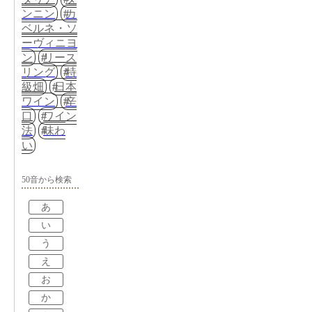
ンニン
カ
ベルネ・ソ
ーヴィニヨ
ン
リース
リング
特
級畑
日本
ワイン
辛
口
ワイン
法
味わ
い
50音から検索
あ
い
う
え
お
か