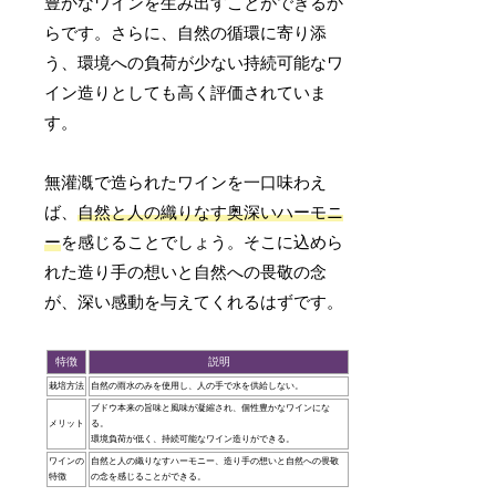
豊かなワインを生み出すことができるか
らです。さらに、自然の循環に寄り添
う、環境への負荷が少ない持続可能なワ
イン造りとしても高く評価されていま
す。
無灌漑で造られたワインを一口味わえ
ば、
自然と人の織りなす奥深いハーモニ
ー
を感じることでしょう。そこに込めら
れた造り手の想いと自然への畏敬の念
が、深い感動を与えてくれるはずです。
特徴
説明
栽培方法
自然の雨水のみを使用し、人の手で水を供給しない。
ブドウ本来の旨味と風味が凝縮され、個性豊かなワインにな
メリット
る。
環境負荷が低く、持続可能なワイン造りができる。
ワインの
自然と人の織りなすハーモニー、造り手の想いと自然への畏敬
特徴
の念を感じることができる。