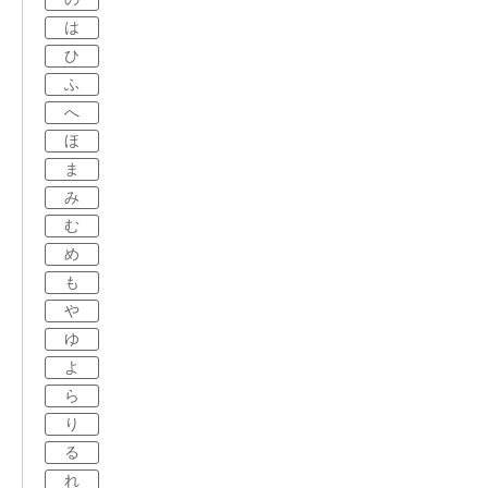
は
ひ
ふ
へ
ほ
ま
み
む
め
も
や
ゆ
よ
ら
り
る
れ