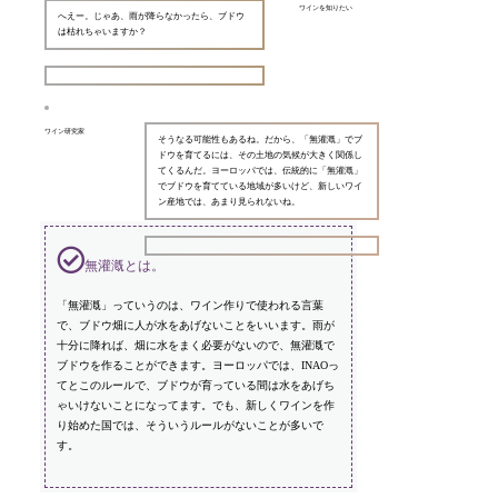
ワインを知りたい
へえー。じゃあ、雨が降らなかったら、ブドウ
は枯れちゃいますか？
ワイン研究家
そうなる可能性もあるね。だから、「無灌漑」でブ
ドウを育てるには、その土地の気候が大きく関係し
てくるんだ。ヨーロッパでは、伝統的に「無灌漑」
でブドウを育てている地域が多いけど、新しいワイ
ン産地では、あまり見られないね。
無灌漑とは。
「無灌漑」っていうのは、ワイン作りで使われる言葉
で、ブドウ畑に人が水をあげないことをいいます。雨が
十分に降れば、畑に水をまく必要がないので、無灌漑で
ブドウを作ることができます。ヨーロッパでは、INAOっ
てとこのルールで、ブドウが育っている間は水をあげち
ゃいけないことになってます。でも、新しくワインを作
り始めた国では、そういうルールがないことが多いで
す。