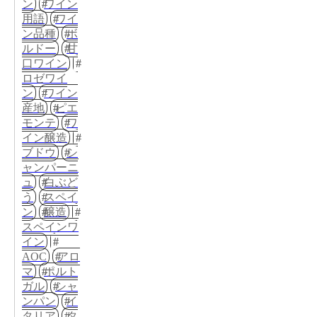
ン
ワイン
用語
ワイ
ン品種
ボ
ルドー
甘
口ワイン
ロゼワイ
ン
ワイン
産地
ピエ
モンテ
ワ
イン醸造
ブドウ
シ
ャンパーニ
ュ
白ぶど
う
スペイ
ン
醸造
スペインワ
イン
AOC
アロ
マ
ポルト
ガル
シャ
ンパン
イ
タリア
タ