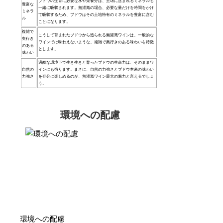
ブドウの生育に必要な水や栄養分は、土壌に含まれるミネラルも
豊富な
一緒に吸収されます。無灌漑の場合、必要な量だけを時間をかけ
ミネラ
て吸収するため、ブドウはその土地特有のミネラルを豊富に含む
ル
ことになります。
複雑で
こうして育まれたブドウから造られる無灌漑ワインは、一般的な
奥行き
ワインでは味わえないような、複雑で奥行きのある味わいを特徴
のある
とします。
味わい
過酷な環境下で生き生きと育ったブドウの生命力は、そのままワ
自然の
インにも宿ります。まさに、自然の力強さとブドウ本来の味わい
力強さ
を存分に楽しめるのが、無灌漑ワイン最大の魅力と言えるでしょ
う。
環境への配慮
環境への配慮