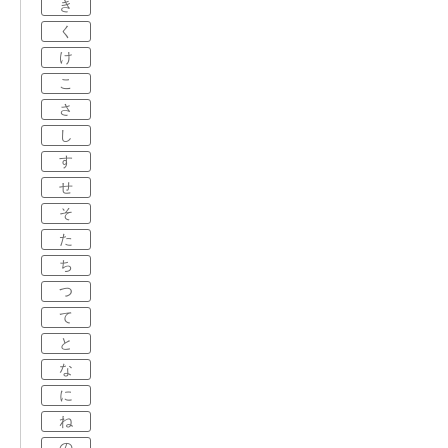
き
く
け
こ
さ
し
す
せ
そ
た
ち
つ
て
と
な
に
ね
の