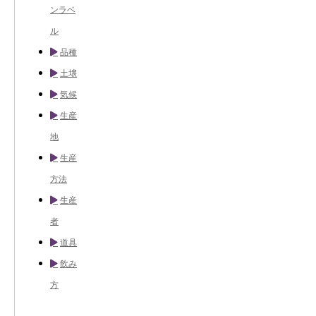
ンラベ
ル
品種
土壌
気候
生産
地
生産
方法
生産
者
道具
飲み
方