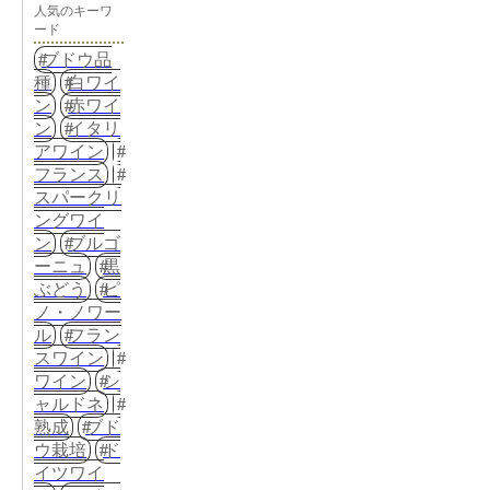
人気のキーワ
ード
ブドウ品
種
白ワイ
ン
赤ワイ
ン
イタリ
アワイン
フランス
スパークリ
ングワイ
ン
ブルゴ
ーニュ
黒
ぶどう
ピ
ノ・ノワー
ル
フラン
スワイン
ワイン
シ
ャルドネ
熟成
ブド
ウ栽培
ド
イツワイ