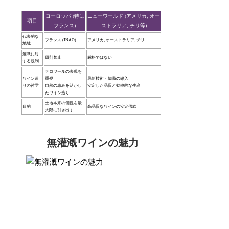
ヨーロッパ (特に
ニューワールド (アメリカ, オー
項目
フランス)
ストラリア, チリ等)
代表的な
フランス (INAO)
アメリカ, オーストラリア, チリ
地域
灌漑に対
原則禁止
厳格ではない
する規制
テロワールの表現を
ワイン造
重視
最新技術・知識の導入
りの哲学
自然の恵みを活かし
安定した品質と効率的な生産
たワイン造り
土地本来の個性を最
目的
高品質なワインの安定供給
大限に引き出す
無灌漑ワインの魅力