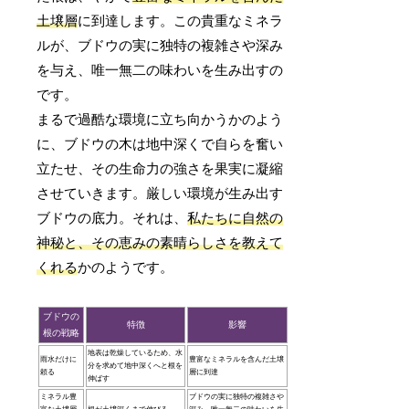
土壌層
に到達します。この貴重なミネラ
ルが、ブドウの実に独特の複雑さや深み
を与え、唯一無二の味わいを生み出すの
です。
まるで過酷な環境に立ち向かうかのよう
に、ブドウの木は地中深くで自らを奮い
立たせ、その生命力の強さを果実に凝縮
させていきます。厳しい環境が生み出す
ブドウの底力。それは、
私たちに自然の
神秘と、その恵みの素晴らしさを教えて
くれる
かのようです。
ブドウの
特徴
影響
根の戦略
地表は乾燥しているため、水
雨水だけに
豊富なミネラルを含んだ土壌
分を求めて地中深くへと根を
頼る
層に到達
伸ばす
ミネラル豊
ブドウの実に独特の複雑さや