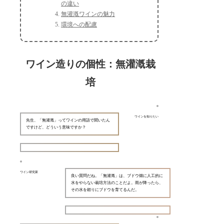
の違い
無灌漑ワインの魅力
環境への配慮
ワイン造りの個性：無灌漑栽
培
ワインを知りたい
先生、「無灌漑」ってワインの用語で聞いたん
ですけど、どういう意味ですか？
ワイン研究家
良い質問だね。「無灌漑」は、ブドウ畑に人工的に
水をやらない栽培方法のことだよ。雨が降ったら、
その水を頼りにブドウを育てるんだ。