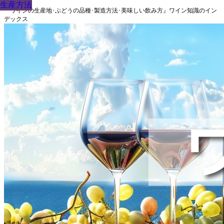
生産方法
生産方法
生産方法
生産方法
生産方法
生産方法
生産方法
生産方法
生産方法
『ワインの生産地･ぶどうの品種･製造方法･美味しい飲み方』ワイン知識のイン
デックス