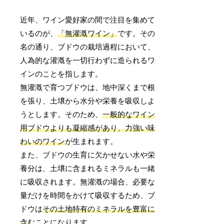
近年、ワイン愛好家の間で注目を集めて
いるのが、
「無灌漑ワイン」
です。その
名の通り、ブドウの栽培過程において、
人為的な灌漑を一切行わずに造られるワ
インのことを指します。
無灌漑で育つブドウは、地中深くまで根
を張り、土壌から水分や栄養を吸収しよ
うとします。そのため、
一般的なワイン
用ブドウよりも凝縮感があり、力強い味
わいのワイン
が生まれます。
また、ブドウの生育に欠かせない水や栄
養分は、土壌に含まれるミネラルも一緒
に吸収されます。無灌漑の場合、必要な
量だけを時間をかけて吸収するため、ブ
ドウは
その土地特有のミネラルを豊富に
含む
ことになります。