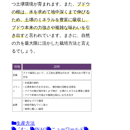
つ土壌環境が育まれます。また、
ブドウ
の根は、水を求めて地中深くまで伸びる
ため、土壌のミネラルを豊富に吸収し、
ブドウ本来の力強さや複雑な味わいを引
き出す
と言われています。まさに、自然
の力を最大限に活かした栽培方法と言え
るでしょう。
特徴
説明
ブドウ栽培において、人工的な灌漑を行わず、雨水のみで育てる
定義
方法
– 水資源の節約
メリッ
– 土壌本来の力を引き出し、微生物の活動を活発化
ト
– ブドウの根が地中深くまで伸び、土壌のミネラルを豊富に吸収
– ブドウ本来の力強さや複雑な味わいを引き出す
– 健全なブドウ栽培
結果
– 持続可能なワイン造り
– 地球に優しい栽培
生産方法
「む」
INAO
ニューワールド