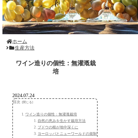
ホーム
生産方法
ワイン造りの個性：無灌漑栽
培
2024.07.24
目次
ワイン造りの個性：無灌漑栽培
自然の恵みを生かす栽培方法
ブドウの根が地中深くに
ヨーロッパとニューワールドの規制