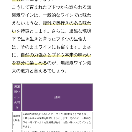
こうして育まれたブドウから造られる無
灌漑ワインは、一般的なワインでは味わ
えないような、
複雑で奥行きのある味わ
い
を特徴とします。さらに、過酷な環境
下で生き生きと育ったブドウの生命力
は、そのままワインにも宿ります。まさ
に、
自然の力強さとブドウ本来の味わい
を存分に楽しめる
のが、無灌漑ワイン最
大の魅力と言えるでしょう。
無灌
漑ワ
イン
詳細
の特
徴
人為的な灌漑を行わないため、ブドウは地中深くまで根を張り、
凝縮感
土壌から水分や栄養を吸収しようとします。そのため、一般的な
と味わ
ワイン用ブドウよりも凝縮感があり、力強い味わいのワインとな
い
ります。