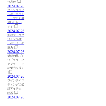
ウ品種
2024.07.26
フランスワイ
ンの「モワル
ー」甘口と勘
違いしない
で！
2024.07.26
幻のブドウ？
ワイン品種
「小公子」の
魅力
2024.07.26
魅惑の黒ブド
ウ「ララ・ネ
アグラ」：そ
の魅力を探る
2024.07.26
ワインテイス
ティングの必
須アイテム：
吐器
2024.07.26