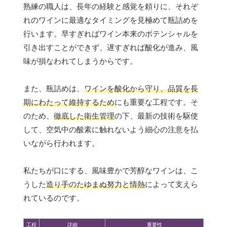
熟練の職人は、長年の経験と感覚を頼りに、それぞ
れのワインに最適なタイミングを見極めて瓶詰めを
行います。早すぎればワイン本来のポテンシャルを
引き出すことができず、遅すぎれば酸化が進み、風
味が損なわれてしまうからです。
また、瓶詰めは、
ワインを酸化から守り、品質を長
期にわたって維持するため
にも重要な工程です。そ
のため、
徹底した衛生管理
の下、最新の技術を駆使
して、空気中の酸素に触れないよう細心の注意を払
いながら行われます。
私たちが口にする、風味豊かで芳醇なワインは、こ
うした
造り手のたゆまぬ努力と情熱
によって支えら
れているのです。
工程
詳細
重要性