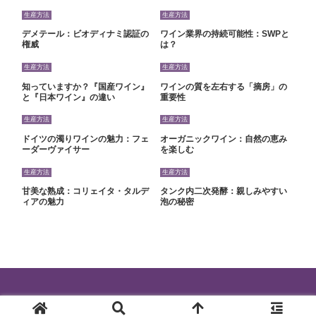
生産方法
生産方法
デメテール：ビオディナミ認証の
ワイン業界の持続可能性：SWPと
権威
は？
生産方法
生産方法
知っていますか？『国産ワイン』
ワインの質を左右する「摘房」の
と『日本ワイン』の違い
重要性
生産方法
生産方法
ドイツの濁りワインの魅力：フェ
オーガニックワイン：自然の恵み
ーダーヴァイサー
を楽しむ
生産方法
生産方法
甘美な熟成：コリェイタ・タルデ
タンク内二次発酵：親しみやすい
ィアの魅力
泡の秘密
© 2024 ワインを最高に楽しむ知識.