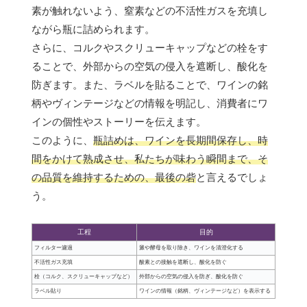
素が触れないよう、窒素などの不活性ガスを充填し
ながら瓶に詰められます。
さらに、コルクやスクリューキャップなどの栓をす
ることで、外部からの空気の侵入を遮断し、酸化を
防ぎます。また、ラベルを貼ることで、ワインの銘
柄やヴィンテージなどの情報を明記し、消費者にワ
インの個性やストーリーを伝えます。
このように、
瓶詰めは、ワインを長期間保存し、時
間をかけて熟成させ、私たちが味わう瞬間まで、そ
の品質を維持するための、最後の砦
と言えるでしょ
う。
工程
目的
フィルター濾過
澱や酵母を取り除き、ワインを清澄化する
不活性ガス充填
酸素との接触を遮断し、酸化を防ぐ
栓（コルク、スクリューキャップなど）
外部からの空気の侵入を防ぎ、酸化を防ぐ
ラベル貼り
ワインの情報（銘柄、ヴィンテージなど）を表示する