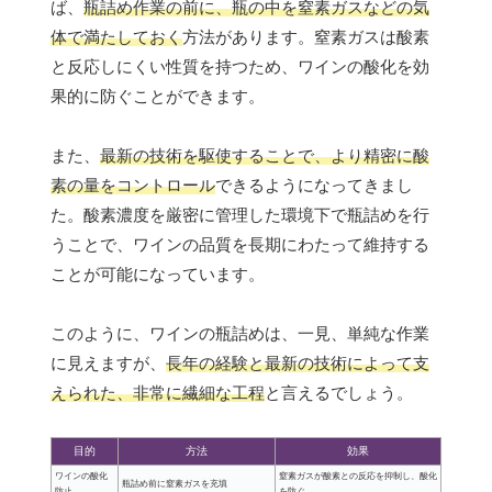
ば、
瓶詰め作業の前に、瓶の中を窒素ガスなどの気
体で満たしておく
方法があります。窒素ガスは酸素
と反応しにくい性質を持つため、ワインの酸化を効
果的に防ぐことができます。
また、
最新の技術を駆使することで、より精密に酸
素の量をコントロール
できるようになってきまし
た。酸素濃度を厳密に管理した環境下で瓶詰めを行
うことで、ワインの品質を長期にわたって維持する
ことが可能になっています。
このように、ワインの瓶詰めは、一見、単純な作業
に見えますが、
長年の経験と最新の技術によって支
えられた、非常に繊細な工程
と言えるでしょう。
目的
方法
効果
ワインの酸化
窒素ガスが酸素との反応を抑制し、酸化
瓶詰め前に窒素ガスを充填
防止
を防ぐ