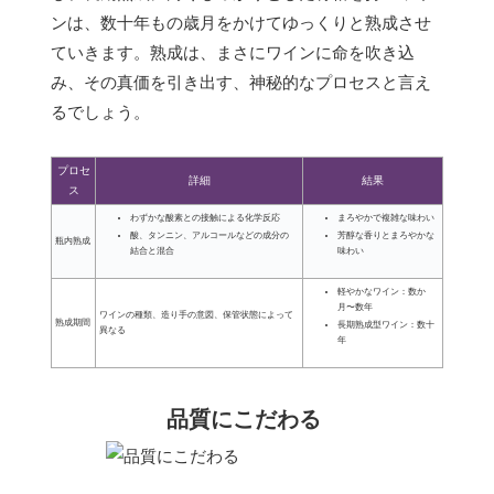
ンは、数十年もの歳月をかけてゆっくりと熟成させ
ていきます。熟成は、まさにワインに命を吹き込
み、その真価を引き出す、神秘的なプロセスと言え
るでしょう。
プロセ
詳細
結果
ス
わずかな酸素との接触による化学反応
まろやかで複雑な味わい
酸、タンニン、アルコールなどの成分の
芳醇な香りとまろやかな
瓶内熟成
結合と混合
味わい
軽やかなワイン：数か
月〜数年
ワインの種類、造り手の意図、保管状態によって
熟成期間
長期熟成型ワイン：数十
異なる
年
品質にこだわる