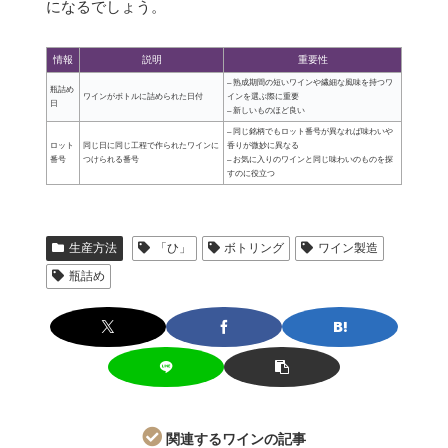
になるでしょう。
情報
説明
重要性
– 熟成期間の短いワインや繊細な風味を持つワ
瓶詰め
ワインがボトルに詰められた日付
インを選ぶ際に重要
日
– 新しいものほど良い
– 同じ銘柄でもロット番号が異なれば味わいや
ロット
同じ日に同じ工程で作られたワインに
香りが微妙に異なる
番号
つけられる番号
– お気に入りのワインと同じ味わいのものを探
すのに役立つ
生産方法
「ひ」
ボトリング
ワイン製造
瓶詰め
関連するワインの記事