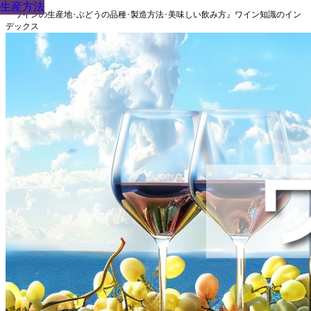
生産方法
生産方法
生産方法
生産方法
生産方法
生産方法
生産方法
生産方法
生産方法
『ワインの生産地･ぶどうの品種･製造方法･美味しい飲み方』ワイン知識のイン
デックス