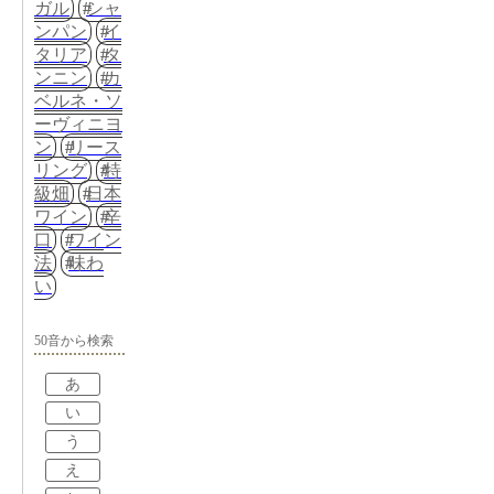
ガル
シャ
ンパン
イ
タリア
タ
ンニン
カ
ベルネ・ソ
ーヴィニヨ
ン
リース
リング
特
級畑
日本
ワイン
辛
口
ワイン
法
味わ
い
50音から検索
あ
い
う
え