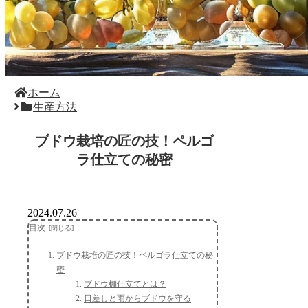
ホーム
生産方法
ブドウ栽培の匠の技！ペルゴ
ラ仕立ての秘密
2024.07.26
目次
ブドウ栽培の匠の技！ペルゴラ仕立ての秘
密
ブドウ棚仕立てとは？
日差しと雨からブドウを守る