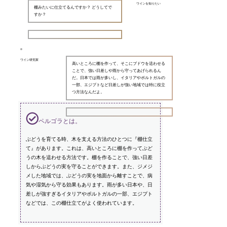
ワインを知りたい
棚みたいに仕立てるんですか？ どうしてで
すか？
ワイン研究家
高いところに棚を作って、そこにブドウを這わせる
ことで、強い日差しや雨から守ってあげられるん
だ。日本では雨が多いし、イタリアやポルトガルの
一部、エジプトなど日差しが強い地域では特に役立
つ方法なんだよ。
ペルゴラとは。
ぶどうを育てる時、木を支える方法のひとつに『棚仕立
て』があります。これは、高いところに棚を作ってぶど
うの木を這わせる方法です。棚を作ることで、強い日差
しからぶどうの実を守ることができます。また、ジメジ
メした地域では、ぶどうの実を地面から離すことで、病
気や湿気から守る効果もあります。雨が多い日本や、日
差しが強すぎるイタリアやポルトガルの一部、エジプト
などでは、この棚仕立てがよく使われています。