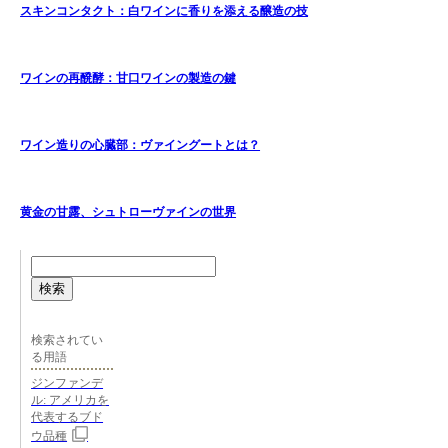
スキンコンタクト：白ワインに香りを添える醸造の技
ワインの再醗酵：甘口ワインの製造の鍵
ワイン造りの心臓部：ヴァイングートとは？
黄金の甘露、シュトローヴァインの世界
検索
検索されてい
る用語
ジンファンデ
ル: アメリカを
代表するブド
ウ品種