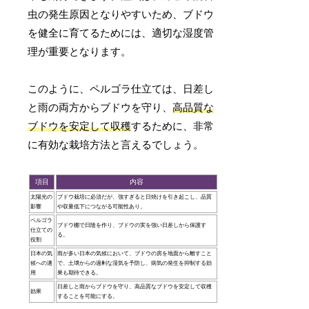
虫の発生原因となりやすいため、ブドウ
を健全に育てるためには、適切な湿度管
理が重要となります。
このように、ペルゴラ仕立ては、日差し
と雨の両方からブドウを守り、
高品質な
ブドウを安定して収穫
するために、非常
に有効な栽培方法と言えるでしょう。
項目
内容
太陽光の
ブドウ栽培に必須だが、強すぎると日焼けを引き起こし、品質
影響
や収量低下につながる可能性あり。
ペルゴラ
ブドウ棚で日陰を作り、ブドウの実を強い日差しから保護す
仕立ての
る。
役割
日本の気
雨が多い日本の気候において、ブドウの房を地面から離すこと
候への適
で、土壌からの過剰な湿気を予防し、病気の発生を抑制する効
用
果も期待できる。
日差しと雨からブドウを守り、高品質なブドウを安定して収穫
効果
することを可能にする。