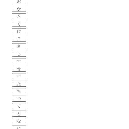
お
か
き
く
け
こ
さ
し
す
せ
そ
た
ち
つ
て
と
な
に