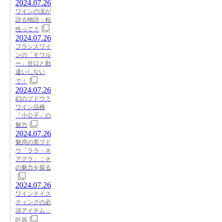
2024.07.26
ワインの涙が
語る物語：粘
性って？
2024.07.26
フランスワイ
ンの「モワル
ー」甘口と勘
違いしない
で！
2024.07.26
幻のブドウ？
ワイン品種
「小公子」の
魅力
2024.07.26
魅惑の黒ブド
ウ「ララ・ネ
アグラ」：そ
の魅力を探る
2024.07.26
ワインテイス
ティングの必
須アイテム：
吐器