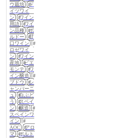
ウ栽培
ド
イツワイ
ン
ワイン
用語
ワイ
ン品種
ボ
ルドー
甘
口ワイン
ロゼワイ
ン
ワイン
産地
ピエ
モンテ
ワ
イン醸造
ブドウ
シ
ャンパーニ
ュ
白ぶど
う
スペイ
ン
醸造
スペインワ
イン
AOC
アロ
マ
ポルト