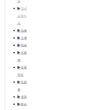
ス
ワイ
ンラベ
ル
品種
土壌
気候
生産
地
生産
方法
生産
者
道具
飲み