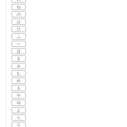
ね
の
は
ひ
ふ
へ
ほ
ま
み
む
め
も
や
ゆ
よ
ら
り