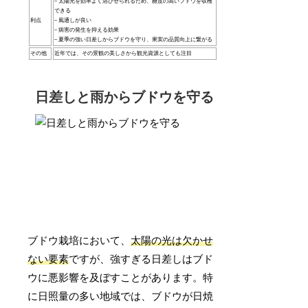
– 太陽光を効率よく浴びせられるため、糖度の高いブドウを収穫
できる
利点
– 風通しが良い
– 病害の発生を抑える効果
– 夏季の強い日差しからブドウを守り、果実の品質向上に繋がる
その他
近年では、その景観の美しさから観光資源としても注目
日差しと雨からブドウを守る
ブドウ栽培において、
太陽の光は欠かせ
ない要素
ですが、強すぎる日差しはブド
ウに悪影響を及ぼすことがあります。特
に日照量の多い地域では、ブドウが日焼