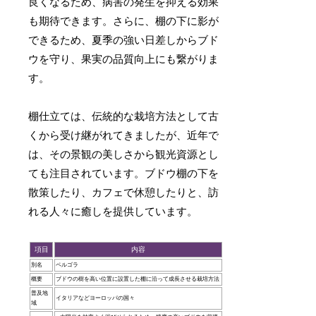
良くなるため、病害の発生を抑える効果
も期待できます。さらに、棚の下に影が
できるため、夏季の強い日差しからブド
ウを守り、果実の品質向上にも繋がりま
す。
棚仕立ては、伝統的な栽培方法として古
くから受け継がれてきましたが、近年で
は、その景観の美しさから観光資源とし
ても注目されています。ブドウ棚の下を
散策したり、カフェで休憩したりと、訪
れる人々に癒しを提供しています。
項目
内容
別名
ペルゴラ
概要
ブドウの樹を高い位置に設置した棚に沿って成長させる栽培方法
普及地
イタリアなどヨーロッパの国々
域