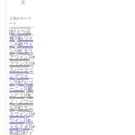
方
人気のキーワ
ード
ブドウ品
種
白ワイ
ン
赤ワイ
ン
イタリ
アワイン
フランス
スパークリ
ングワイ
ン
ブルゴ
ーニュ
黒
ぶどう
ピ
ノ・ノワー
ル
フラン
スワイン
ワイン
シ
ャルドネ
熟成
ブド