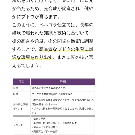
湿気を防ぐだけでなく、葉に均一に日光
が当たるため、光合成が促進され、健や
かにブドウが育ちます。
このように、ペルゴラ仕立ては、長年の
経験で培われた知識と技術に基づいて、
棚の高さや角度、樹の間隔を緻密に調整
することで、
高品質なブドウの生育に最
適な環境を作り出す
、まさに匠の技と言
えるでしょう。
項目
詳細
目的
質の高いブドウを収穫するため
特徴
ブドウの生育環境を細かく調整できる
– 棚の高さや角度を調整することで、ブドウの房に当たる
具体的な調整
日光の量をコントロール
ポイント
– ブドウの樹と樹の間隔を広くとることで、風通しを良く
する
– 病気を予防
– 葉に均一に日光が当たり、光合成を促進
メリット
– 健やかにブドウが育つ
– 高品質なブドウの生育