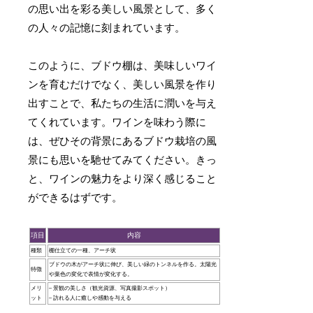
の思い出を彩る美しい風景として、多く
の人々の記憶に刻まれています。
このように、ブドウ棚は、美味しいワイ
ンを育むだけでなく、美しい風景を作り
出すことで、私たちの生活に潤いを与え
てくれています。ワインを味わう際に
は、ぜひその背景にあるブドウ栽培の風
景にも思いを馳せてみてください。きっ
と、ワインの魅力をより深く感じること
ができるはずです。
項目
内容
種類
棚仕立ての一種、アーチ状
ブドウの木がアーチ状に伸び、美しい緑のトンネルを作る。太陽光
特徴
や葉色の変化で表情が変化する。
メリ
– 景観の美しさ（観光資源、写真撮影スポット）
ット
– 訪れる人に癒しや感動を与える