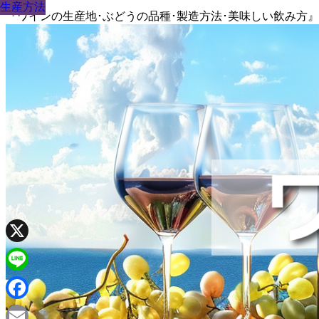
生産方法
生産方法
生産方法
生産方法
生産方法
生産方法
生産方法
生産方法
生産方法
『ワインの生産地･ぶどうの品種･製造方法･美味しい飲み方
X
Line
Facebook