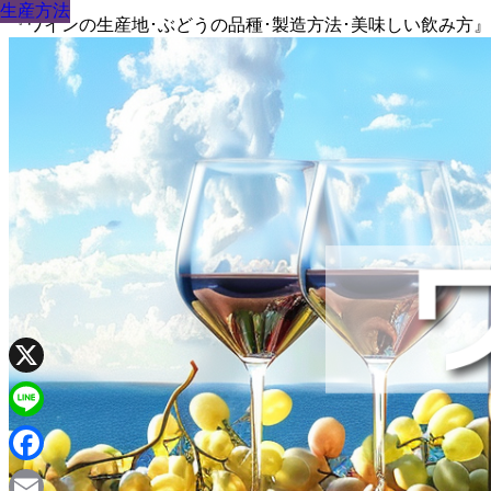
生産方法
生産方法
生産方法
生産方法
生産方法
生産方法
生産方法
生産方法
生産方法
『ワインの生産地･ぶどうの品種･製造方法･美味しい飲み方
X
Line
Facebook