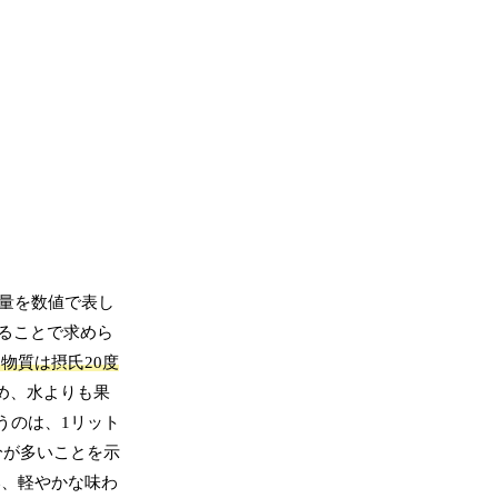
の量を数値で表し
ることで求めら
物質は摂氏20度
め、水よりも果
うのは、1リット
分が多いことを示
い、軽やかな味わ