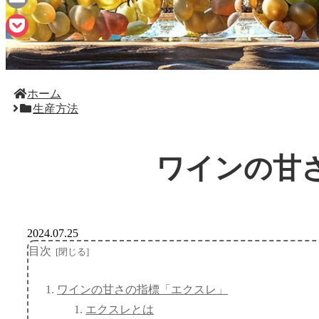
Email
Pocket
ホーム
生産方法
ワインの甘
2024.07.25
目次
ワインの甘さの指標「エクスレ」
エクスレとは