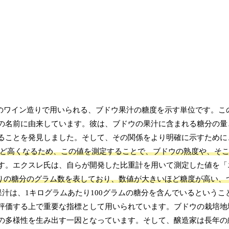
のワイン造りで用いられる、ブドウ果汁の糖度を示す単位です。この
の名前に由来しています。彼は、ブドウの果汁に含まれる糖分の量
ることを発見しました。そして、その関係をより明確に示すために
ど高くなるため、この値を測定することで、ブドウの熟度や、そ
す。エクスレ氏は、自らが開発した比重計を用いて測定した値を「
りの糖分のグラム数を表しており、数値が大きいほど糖度が高い、
果汁は、1キログラムあたり100グラムの糖分を含んでいるというこ
評価する上で重要な指標として用いられています。ブドウの栽培地
の多様性を生み出す一因となっています。そして、醸造家は長年の