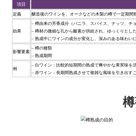
項目
定義
醸造後のワインを、オークなどの木製の樽で一定期間
– 樽由来の芳香成分（バニラ、スパイス、ナッツ、チ
効果
– 樽材の微細な孔から酸素が供給され、ゆっくりとし
– 熟成中にワインの成分が変化し、深みのある味わい
– 樽の種類
影響要素
– 熟成期間
– 白ワイン：比較的短期間の熟成で爽やかな果実味を
例
– 赤ワイン：長期間熟成させて複雑な風味を引き出す
樽