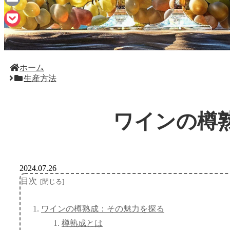
Email
Pocket
ホーム
生産方法
ワインの樽
2024.07.26
目次
ワインの樽熟成：その魅力を探る
樽熟成とは