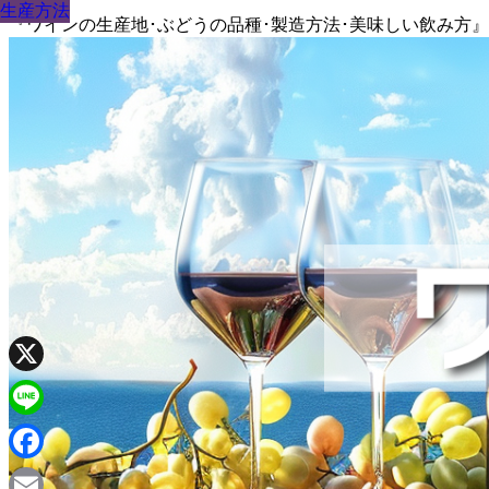
生産方法
生産方法
生産方法
生産方法
生産方法
生産方法
生産方法
生産方法
生産方法
『ワインの生産地･ぶどうの品種･製造方法･美味しい飲み方
X
Line
Facebook