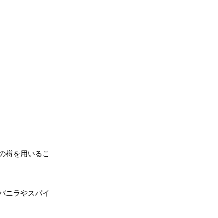
の樽を用いるこ
バニラやスパイ