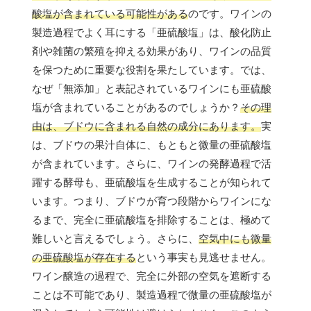
酸塩が含まれている可能性がある
のです。ワインの
製造過程でよく耳にする「亜硫酸塩」は、酸化防止
剤や雑菌の繁殖を抑える効果があり、ワインの品質
を保つために重要な役割を果たしています。では、
なぜ「無添加」と表記されているワインにも亜硫酸
塩が含まれていることがあるのでしょうか？
その理
由は、ブドウに含まれる自然の成分にあります。
実
は、ブドウの果汁自体に、もともと微量の亜硫酸塩
が含まれています。さらに、ワインの発酵過程で活
躍する酵母も、亜硫酸塩を生成することが知られて
います。つまり、ブドウが育つ段階からワインにな
るまで、完全に亜硫酸塩を排除することは、極めて
難しいと言えるでしょう。さらに、
空気中にも微量
の亜硫酸塩が存在する
という事実も見逃せません。
ワイン醸造の過程で、完全に外部の空気を遮断する
ことは不可能であり、製造過程で微量の亜硫酸塩が