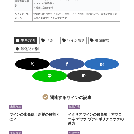
亜硫酸塩の役
・ブドウの酸化防止
割
・雑菌の繁殖抑制
ワイン選びの
亜硫酸塩の有無だけでなく、産地、ブドウ品種、味わいなど、様々な要素を総
ポイント
合的に判断することが大切です。
生産方法
「あ」
ワイン醸造
亜硫酸塩
酸化防止剤
関連するワインの記事
生産方法
生産方法
ワインの生命線！新梢の役割と
イタリアワインの最高峰！アマロ
は？
ーネ デッラ ヴァルポリチェッラの
魅力
生産方法
生産方法