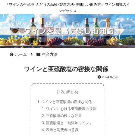
『ワインの生産地･ぶどうの品種･製造方法･美味しい飲み方』ワイン知識のイ
ンデックス
ホーム
生産方法
ワインと亜硫酸塩の密接な関係
2024.07.26
目次
ワインと亜硫酸塩の密接な関係
ワインにおける亜硫酸塩の役割
亜硫酸塩の様々な効果
亜硫酸塩と「無添加ワイン」
表示と消費者の意識