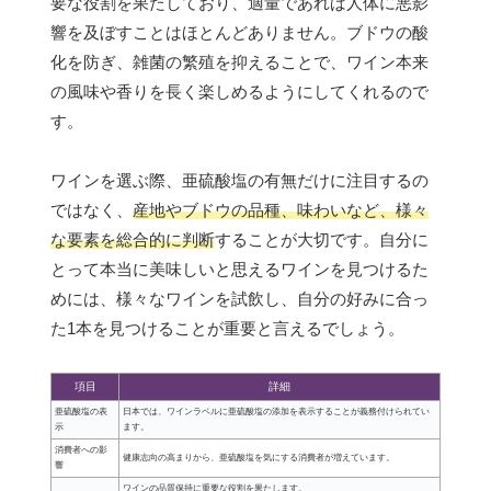
要な役割を果たしており、適量であれば人体に悪影
響を及ぼすことはほとんどありません。ブドウの酸
化を防ぎ、雑菌の繁殖を抑えることで、ワイン本来
の風味や香りを長く楽しめるようにしてくれるので
す。
ワインを選ぶ際、亜硫酸塩の有無だけに注目するの
ではなく、
産地やブドウの品種、味わいなど、様々
な要素を総合的に判断
することが大切です。自分に
とって本当に美味しいと思えるワインを見つけるた
めには、様々なワインを試飲し、自分の好みに合っ
た1本を見つけることが重要と言えるでしょう。
項目
詳細
亜硫酸塩の表
日本では、ワインラベルに亜硫酸塩の添加を表示することが義務付けられてい
示
ます。
消費者への影
健康志向の高まりから、亜硫酸塩を気にする消費者が増えています。
響
ワインの品質保持に重要な役割を果たします。