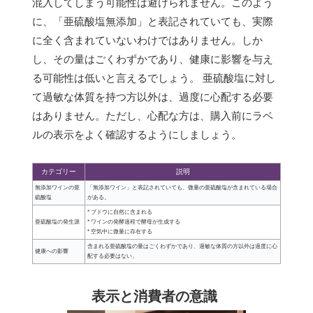
混入してしまう可能性は避けられません。このよう
に、「亜硫酸塩無添加」と表記されていても、実際
に全く含まれていないわけではありません。しか
し、その量はごくわずかであり、健康に影響を与え
る可能性は低いと言えるでしょう。 亜硫酸塩に対し
て過敏な体質を持つ方以外は、過度に心配する必要
はありません。ただし、心配な方は、購入前にラベ
ルの表示をよく確認するようにしましょう。
カテゴリー
説明
無添加ワインの亜
「無添加ワイン」と表記されていても、微量の亜硫酸塩が含まれている場合
硫酸塩
がある。
* ブドウに自然に含まれる
亜硫酸塩の発生源
* ワインの発酵過程で酵母が生成する
* 空気中に微量に存在する
含まれる亜硫酸塩の量はごくわずかであり、過敏な体質の方以外は過度に心
健康への影響
配する必要はない。
表示と消費者の意識