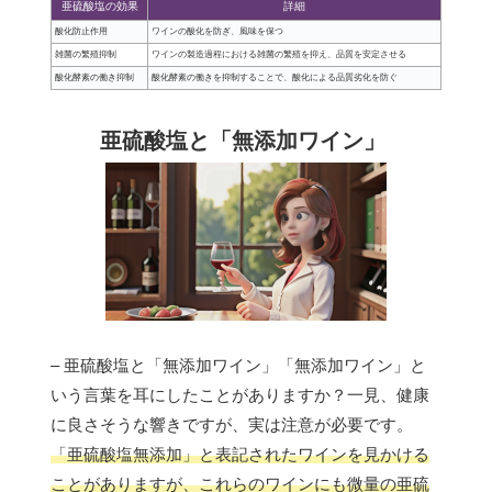
亜硫酸塩の効果
詳細
酸化防止作用
ワインの酸化を防ぎ、風味を保つ
雑菌の繁殖抑制
ワインの製造過程における雑菌の繁殖を抑え、品質を安定させる
酸化酵素の働き抑制
酸化酵素の働きを抑制することで、酸化による品質劣化を防ぐ
亜硫酸塩と「無添加ワイン」
– 亜硫酸塩と「無添加ワイン」「無添加ワイン」と
いう言葉を耳にしたことがありますか？一見、健康
に良さそうな響きですが、実は注意が必要です。
「亜硫酸塩無添加」と表記されたワインを見かける
ことがありますが、これらのワインにも微量の亜硫