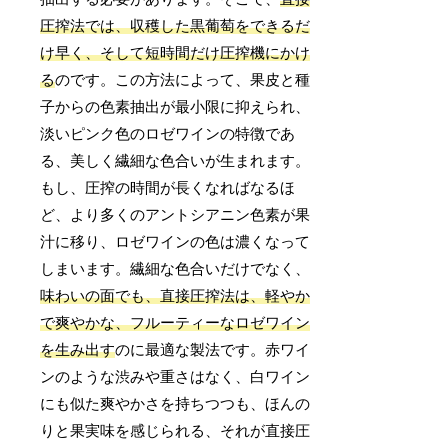
圧搾法では、収穫した黒葡萄をできるだ
け早く、そして短時間だけ圧搾機にかけ
る
のです。この方法によって、果皮と種
子からの色素抽出が最小限に抑えられ、
淡いピンク色のロゼワインの特徴であ
る、美しく繊細な色合いが生まれます。
もし、圧搾の時間が長くなればなるほ
ど、より多くのアントシアニン色素が果
汁に移り、ロゼワインの色は濃くなって
しまいます。繊細な色合いだけでなく、
味わいの面でも、直接圧搾法は、軽やか
で爽やかな、フルーティーなロゼワイン
を生み出す
のに最適な製法です。赤ワイ
ンのような渋みや重さはなく、白ワイン
にも似た爽やかさを持ちつつも、ほんの
りと果実味を感じられる、それが直接圧