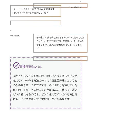
ワインを知りたい
えーっと、つまり、赤ワインみたいに皮をずっ
とつけておくわけじゃないんですね？
ワイン研究家
その通り！ 皮を長く漬けると赤ワインになってしま
うからね。直接圧搾法では、短時間だけ皮と接触さ
せることで、淡いピンク色のロゼワインになるん
だ。
直接圧搾法とは。
ぶどうからワインを作る時、赤いぶどうを使ってピンク
色のワインを作る方法の一つに「直接圧搾法」というも
のがあります。この方法では、赤いぶどうを潰して汁を
出すのですが、その時に皮の色がほんのり移って、薄い
ピンク色になるのです。ピンク色のワインの作り方は他
にも、「セニエ法」や「混醸法」などがあります。