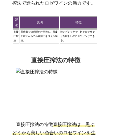
搾法で造られたロゼワインの魅力です。
製
説明
特徴
法
直接
黒葡萄を短時間だけ圧搾し、果皮
淡いピンク色で、軽やかで爽や
圧搾
と種子からの色素抽出を抑える製
かな味わいのロゼワインができ
法
法。
る。
直接圧搾法の特徴
– 直接圧搾法の特徴
直接圧搾法は、黒ぶ
どうから美しい色合いのロゼワインを生