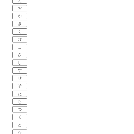
え
お
か
き
く
け
こ
さ
し
す
せ
そ
た
ち
つ
て
と
な