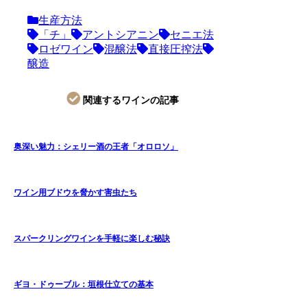
生産方法
「チ」
アントシアニン
セニエ法
ロゼワイン
混醸法
直接圧搾法
醸造
関連するワインの記事
奥深い魅力：シェリー酒の王者「オロロソ」
ワイン用ブドウを脅かす害虫たち
スパークリングワインを手軽に楽しむ秘訣
ギヨ・ドゥーブル：垣根仕立ての基本