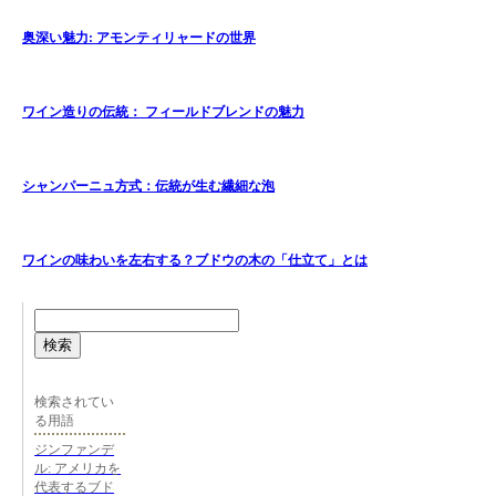
奥深い魅力: アモンティリャードの世界
ワイン造りの伝統： フィールドブレンドの魅力
シャンパーニュ方式：伝統が生む繊細な泡
ワインの味わいを左右する？ブドウの木の「仕立て」とは
検索
検索されてい
る用語
ジンファンデ
ル: アメリカを
代表するブド