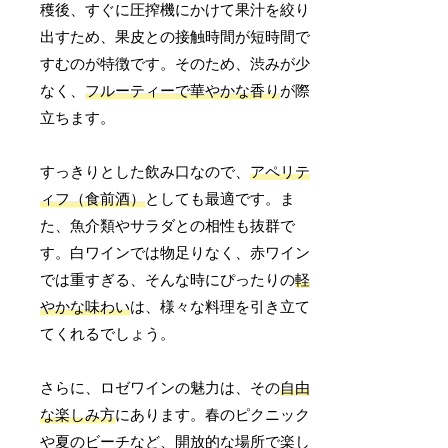
穫後、すぐに圧搾機にかけて果汁を絞り
出すため、果皮との接触時間が短時間で
すむのが特徴です。そのため、渋みが少
なく、
フルーティーで華やかな香り
が際
立ちます。
すっきりとした飲み口なので、
アペリテ
ィフ（食前酒）
としても最適です。ま
た、魚介類やサラダとの相性も抜群で
す。白ワインでは物足りなく、赤ワイン
では重すぎる、そんな時にぴったりの
軽
やかな味わい
は、様々な料理を引き立て
てくれるでしょう。
さらに、ロゼワインの魅力は、その
自由
な楽しみ方
にあります。春のピクニック
や夏のビーチなど、開放的な場所で楽し