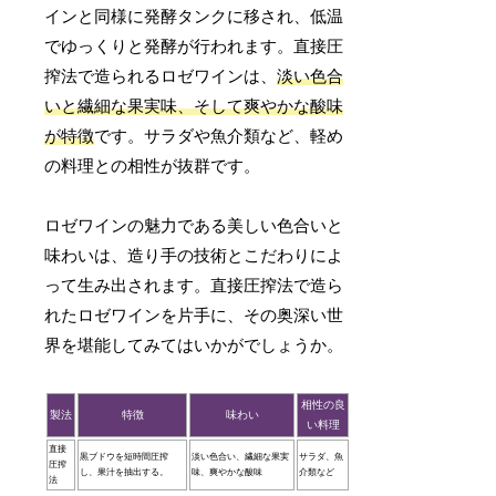
インと同様に発酵タンクに移され、低温
でゆっくりと発酵が行われます。直接圧
搾法で造られるロゼワインは、
淡い色合
いと繊細な果実味、そして爽やかな酸味
が特徴
です。サラダや魚介類など、軽め
の料理との相性が抜群です。
ロゼワインの魅力である美しい色合いと
味わいは、造り手の技術とこだわりによ
って生み出されます。直接圧搾法で造ら
れたロゼワインを片手に、その奥深い世
界を堪能してみてはいかがでしょうか。
相性の良
製法
特徴
味わい
い料理
直接
黒ブドウを短時間圧搾
淡い色合い、繊細な果実
サラダ、魚
圧搾
し、果汁を抽出する。
味、爽やかな酸味
介類など
法