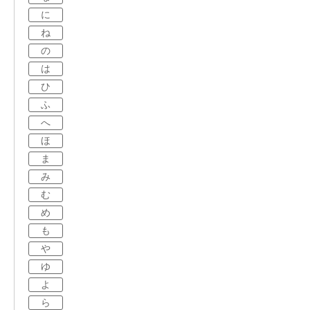
に
ね
の
は
ひ
ふ
へ
ほ
ま
み
む
め
も
や
ゆ
よ
ら