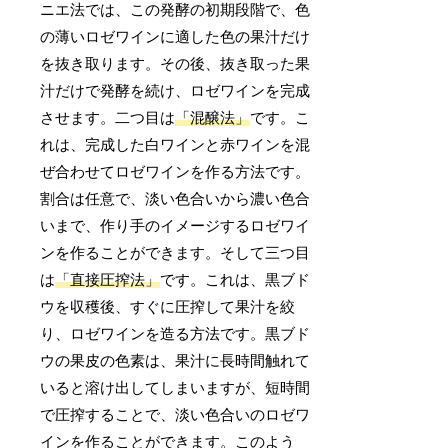
ニエ法では、この発酵の初期段階で、色
の薄いロゼワインに適した色の果汁だけ
を抜き取ります。その後、抜き取った果
汁だけで発酵を続け、ロゼワインを完成
させます。二つ目は
「混醸法」
です。こ
れは、完成した白ワインと赤ワインを混
ぜ合わせてロゼワインを作る方法です。
割合は任意で、淡い色合いから濃い色合
いまで、作り手のイメージするロゼワイ
ンを作ることができます。そして三つ目
は
「直接圧搾法」
です。これは、黒ブド
ウを収穫後、すぐに圧搾して果汁を絞
り、ロゼワインを造る方法です。黒ブド
ウの果皮の色素は、果汁に長時間触れて
いると溶け出してしまいますが、短時間
で圧搾することで、淡い色合いのロゼワ
インを作ることができます。このよう