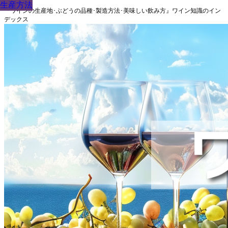
生産方法
生産方法
生産方法
生産方法
生産方法
生産方法
生産方法
生産方法
生産方法
『ワインの生産地･ぶどうの品種･製造方法･美味しい飲み方』ワイン知識のイン
デックス