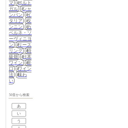
マ
ポルト
ガル
シャ
ンパン
イ
タリア
タ
ンニン
カ
ベルネ・ソ
ーヴィニヨ
ン
リース
リング
特
級畑
日本
ワイン
辛
口
ワイン
法
味わ
い
50音から検索
あ
い
う