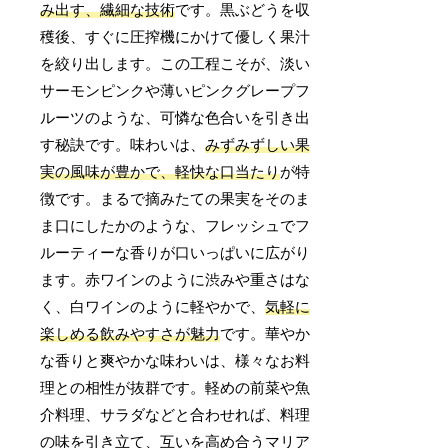
み出す、繊細な技術
です。黒ぶどうを収
穫後、すぐに圧搾機にかけて優しく果汁
を絞り出します。この工程こそが、淡い
サーモンピンクや薄いピンクグレープフ
ルーツのような、可憐な色合いを引き出
す秘訣です。味わいは、
みずみずしい果
実の風味が豊かで、軽快な口当たり
が特
徴です。まるで摘みたての果実をそのま
ま口にしたかのような、フレッシュでフ
ルーティーな香りが口いっぱいに広がり
ます。赤ワインのように渋みや重さはな
く、白ワインのように軽やかで、
気軽に
楽しめる飲みやすさが魅力
です。華やか
な香りと爽やかな味わいは、様々なお料
理との相性が抜群です。軽めの前菜や魚
介料理、サラダなどと合わせれば、料理
の味を引き立て、互いを高め合うマリア