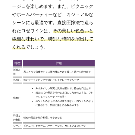
ージュを楽しめます。また、ピクニック
やホームパーティーなど、カジュアルな
シーンにも最適です。直接圧搾法で造ら
れたロゼワインは、
その美しい色合いと
繊細な味わいで、特別な時間を演出して
くれる
でしょう。
特徴
詳細
製造方
黒ぶどうを収穫後すぐに圧搾機にかけて優しく果汁を絞り出す
法
色合い
淡いサーモンピンクや薄いピンクグレープフルーツ
みずみずしい果実の風味が豊かで、軽快な口当たり
摘みたての果実をそのまま口にしたかのような、フレ
ッシュでフルーティーな香り
味わい
赤ワインのように渋みや重さはなく、白ワインのよう
に軽やかで、気軽に楽しめる飲みやすさ
料理と
軽めの前菜や魚介料理、サラダなど
の相性
シーン
ピクニックやホームパーティーなど、カジュアルなシーン