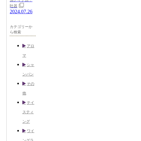
吐器
2024.07.26
カテゴリーか
ら検索
アロ
マ
シャ
ンパン
その
他
テイ
スティ
ング
ワイ
ングラ