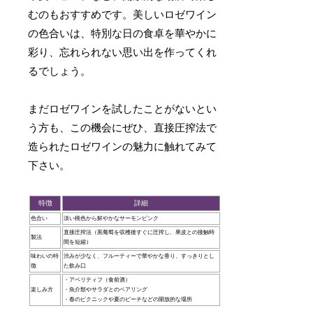
むのもおすすめです。美しいロゼワイン
の色合いは、特別な日の食卓を華やかに
彩り、忘れられない思い出を作ってくれ
るでしょう。
まだロゼワインを試したことがないとい
う方も、この機会にぜひ、直接圧搾法で
造られたロゼワインの魅力に触れてみて
下さい。
特徴
詳細
色合い
淡い桃色から鮮やかなサーモンピンク
直接圧搾法（黒葡萄を収穫後すぐに圧搾し、果皮との接触時
製法
間を短縮）
味わいの特
渋みが少なく、フルーティーで華やかな香り、すっきりとし
徴
た飲み口
・アペリティフ（食前酒）
楽しみ方
・魚介類やサラダとのペアリング
・春のピクニックや夏のビーチなどの開放的な場所