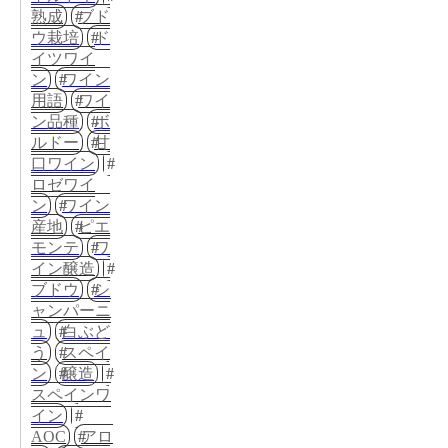
熟成
ブド
ウ栽培
ド
イツワイ
ン
ワイン
用語
ワイ
ン品種
ボ
ルドー
甘
口ワイン
ロゼワイ
ン
ワイン
産地
ピエ
モンテ
ワ
イン醸造
ブドウ
シ
ャンパーニ
ュ
白ぶど
う
スペイ
ン
醸造
スペインワ
イン
AOC
アロ