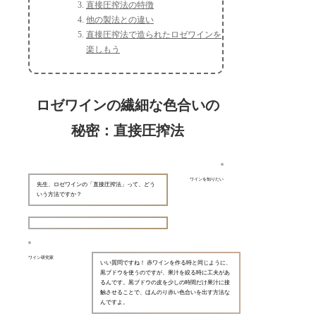
直接圧搾法の特徴
他の製法との違い
直接圧搾法で造られたロゼワインを
楽しもう
ロゼワインの繊細な色合いの
秘密：直接圧搾法
ワインを知りたい
先生、ロゼワインの「直接圧搾法」って、どう
いう方法ですか？
ワイン研究家
いい質問ですね！ 赤ワインを作る時と同じように、
黒ブドウを使うのですが、果汁を絞る時に工夫があ
るんです。黒ブドウの皮を少しの時間だけ果汁に接
触させることで、ほんのり赤い色合いを出す方法な
んですよ。