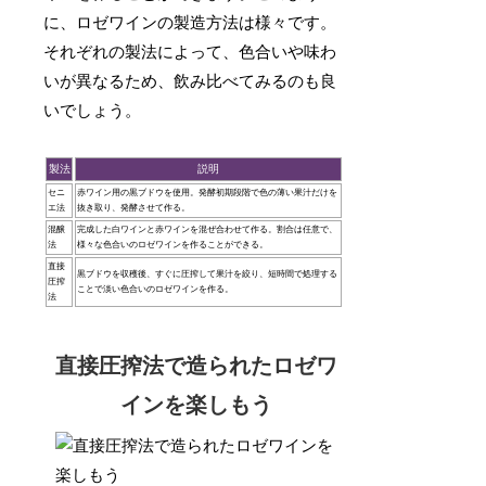
に、ロゼワインの製造方法は様々です。
それぞれの製法によって、色合いや味わ
いが異なるため、飲み比べてみるのも良
いでしょう。
製法
説明
セニ
赤ワイン用の黒ブドウを使用。発酵初期段階で色の薄い果汁だけを
エ法
抜き取り、発酵させて作る。
混醸
完成した白ワインと赤ワインを混ぜ合わせて作る。割合は任意で、
法
様々な色合いのロゼワインを作ることができる。
直接
黒ブドウを収穫後、すぐに圧搾して果汁を絞り、短時間で処理する
圧搾
ことで淡い色合いのロゼワインを作る。
法
直接圧搾法で造られたロゼワ
インを楽しもう