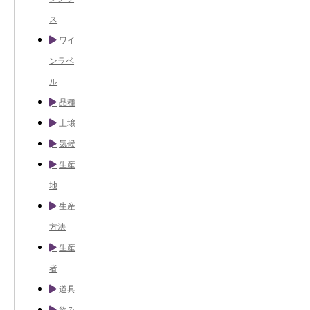
ス
ワイ
ンラベ
ル
品種
土壌
気候
生産
地
生産
方法
生産
者
道具
飲み