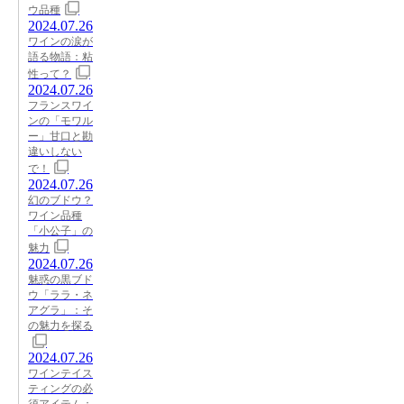
ウ品種
2024.07.26
ワインの涙が
語る物語：粘
性って？
2024.07.26
フランスワイ
ンの「モワル
ー」甘口と勘
違いしない
で！
2024.07.26
幻のブドウ？
ワイン品種
「小公子」の
魅力
2024.07.26
魅惑の黒ブド
ウ「ララ・ネ
アグラ」：そ
の魅力を探る
2024.07.26
ワインテイス
ティングの必
須アイテム：