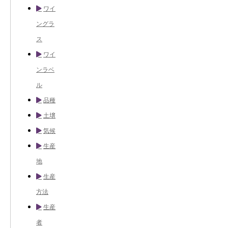
ワイ
ングラ
ス
ワイ
ンラベ
ル
品種
土壌
気候
生産
地
生産
方法
生産
者