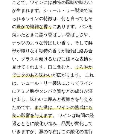
ことで、ワインには独特の風味や味わい
が生まれます。シュール・リー製法で造
られるワインの特徴は、何と言ってもそ
の
豊かで複雑な香り
にあります。パンを
焼いたときに漂う香ばしい香ばしさや、
ナッツのような芳ばしい香り、そして酵
母が織りなす独特の香りが複雑に絡み合
い、グラスを傾けるたびに様々な表情を
見せてくれます。口に含むと、
まろやか
でコクのある味わい
が広がります。 これ
は、シュール・リー製法によってワイン
にアミノ酸やタンパク質などの成分が溶
け出し、味わいに厚みと複雑さを与える
ためです。
また澱は、ワインの熟成にも
良い影響を与えます
。 ワインは時間の経
過とともに酸化が進み、品質が変化して
いきますが、澱の存在はこの酸化の進行