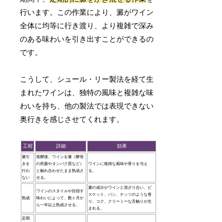
行います。この作業により、澱がワイン
全体に均等に行き渡り、より複雑で深み
のある味わいを引き出すことができるの
です。
こうして、シュール・リー製法を経て生
まれたワインは、独特の風味と複雑な味
わいを持ち、他の製法では表現できない
奥行きを感じさせてくれます。
工程
詳細
効果
澱引
発酵後、ワインを澱（酵母
きを
の死骸やタンパク質など）
ワインに複雑な風味や香りを与え
行わ
と触れ合わせたまま熟成さ
る。
ない
せる。
澱の成分がワインと混ざり合い、ビ
ワインのスタイルや目指す
スケット、パン、ナッツのような香
熟成
味わいによって、数ヶ月か
り、コク、クリーミーな舌触りが生
ら一年以上熟成させる。
まれる。
定期