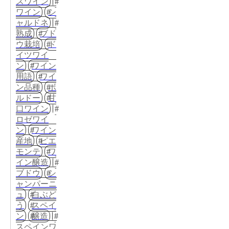
スワイン
ワイン
シ
ャルドネ
熟成
ブド
ウ栽培
ド
イツワイ
ン
ワイン
用語
ワイ
ン品種
ボ
ルドー
甘
口ワイン
ロゼワイ
ン
ワイン
産地
ピエ
モンテ
ワ
イン醸造
ブドウ
シ
ャンパーニ
ュ
白ぶど
う
スペイ
ン
醸造
スペインワ