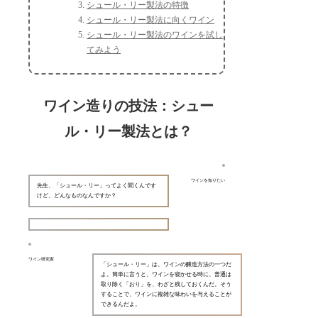
シュール・リー製法の特徴
シュール・リー製法に向くワイン
シュール・リー製法のワインを試し
てみよう
ワイン造りの技法：シュー
ル・リー製法とは？
ワインを知りたい
先生、「シュール・リー」ってよく聞くんです
けど、どんなものなんですか？
ワイン研究家
「シュール・リー」は、ワインの醸造方法の一つだ
よ。簡単に言うと、ワインを寝かせる時に、普通は
取り除く「おり」を、わざと残しておくんだ。そう
することで、ワインに複雑な味わいを与えることが
できるんだよ。