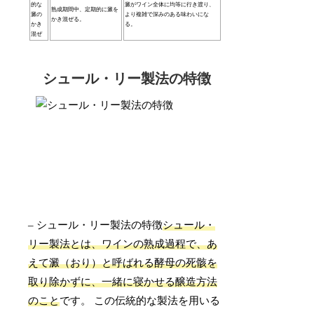
的な
澱がワイン全体に均等に行き渡り、
熟成期間中、定期的に澱を
澱の
より複雑で深みのある味わいにな
かき混ぜる。
かき
る。
混ぜ
シュール・リー製法の特徴
– シュール・リー製法の特徴
シュール・
リー製法とは、ワインの熟成過程で、あ
えて澱（おり）と呼ばれる酵母の死骸を
取り除かずに、一緒に寝かせる醸造方法
のこと
です。 この伝統的な製法を用いる