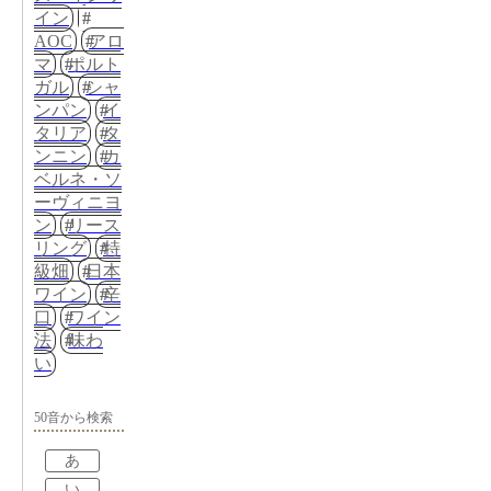
イン
AOC
アロ
マ
ポルト
ガル
シャ
ンパン
イ
タリア
タ
ンニン
カ
ベルネ・ソ
ーヴィニヨ
ン
リース
リング
特
級畑
日本
ワイン
辛
口
ワイン
法
味わ
い
50音から検索
あ
い