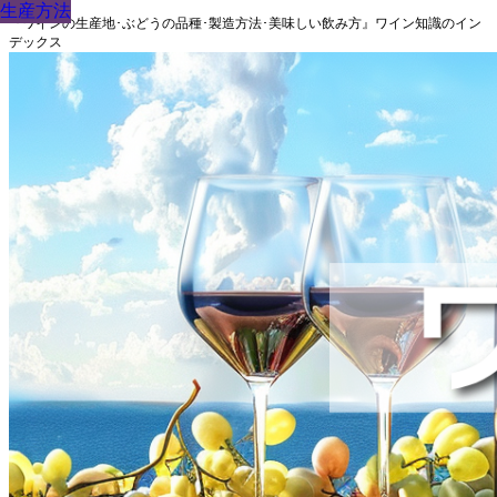
生産方法
生産方法
生産方法
生産方法
生産方法
生産方法
生産方法
生産方法
生産方法
『ワインの生産地･ぶどうの品種･製造方法･美味しい飲み方』ワイン知識のイン
デックス