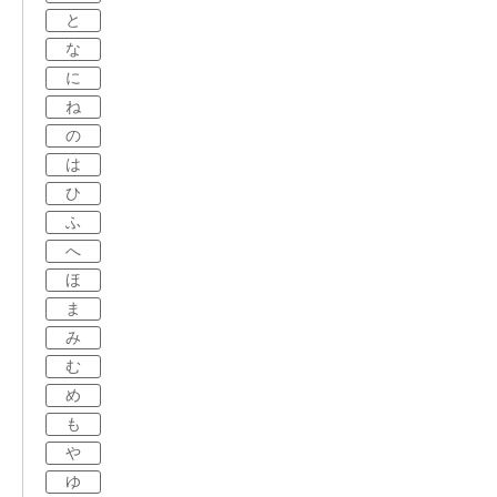
と
な
に
ね
の
は
ひ
ふ
へ
ほ
ま
み
む
め
も
や
ゆ