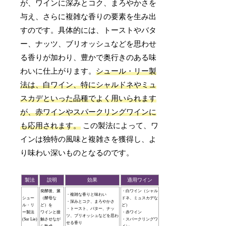
が、ワインに深みとコク、まろやかさを
与え、さらに複雑な香りの要素を生み出
すのです。具体的には、トーストやバタ
ー、ナッツ、ブリオッシュなどを思わせ
る香りが加わり、豊かで奥行きのある味
わいに仕上がります。
シュール・リー製
法は、白ワイン、特にシャルドネやミュ
スカデといった品種でよく用いられます
が、赤ワインやスパークリングワインに
も応用されます。
この製法によって、ワ
インは独特の風味と複雑さを獲得し、よ
り味わい深いものとなるのです。
製法
説明
効果
適用ワイン
発酵後、澱
・白ワイン（シャル
・複雑な香りと味わい
シュー
（酵母な
ドネ、ミュスカデな
・深みとコク、まろやかさ
ル・リ
ど）を
ど）
・トースト、バター、ナッ
ー製法
ワインと接
・赤ワイン
ツ、ブリオッシュなどを思わ
(Sur Lie)
触させなが
・スパークリングワ
せる香り