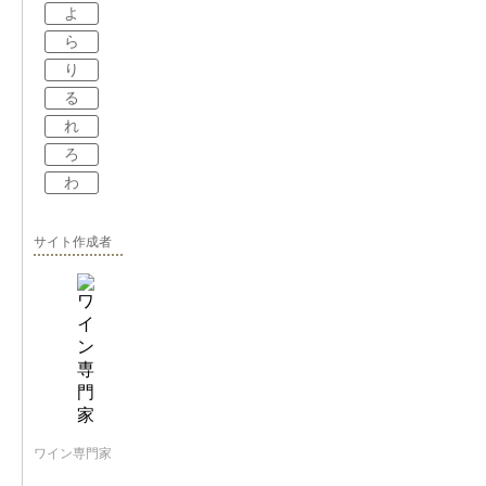
よ
ら
り
る
れ
ろ
わ
サイト作成者
ワイン専門家