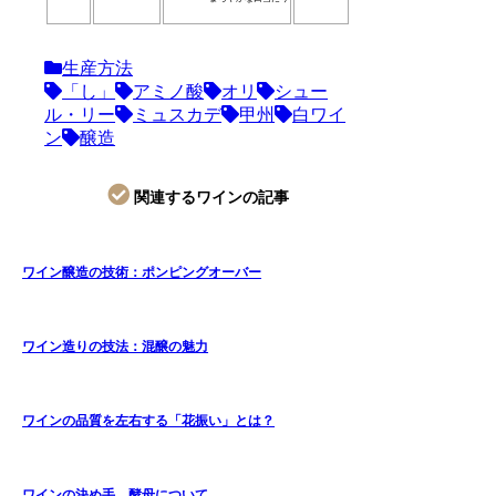
生産方法
「し」
アミノ酸
オリ
シュー
ル・リー
ミュスカデ
甲州
白ワイ
ン
醸造
関連するワインの記事
ワイン醸造の技術：ポンピングオーバー
ワイン造りの技法：混醸の魅力
ワインの品質を左右する「花振い」とは？
ワインの決め手、酵母について