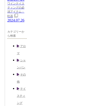
ワインテイス
ティングの必
須アイテム：
吐器
2024.07.26
カテゴリーか
ら検索
アロ
マ
シャ
ンパン
その
他
テイ
スティ
ング