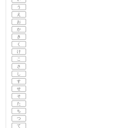
う
え
お
か
き
く
け
こ
さ
し
す
せ
そ
た
ち
つ
て