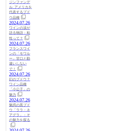
ジンファンデ
ル: アメリカを
代表するブド
ウ品種
2024.07.26
ワインの涙が
語る物語：粘
性って？
2024.07.26
フランスワイ
ンの「モワル
ー」甘口と勘
違いしない
で！
2024.07.26
幻のブドウ？
ワイン品種
「小公子」の
魅力
2024.07.26
魅惑の黒ブド
ウ「ララ・ネ
アグラ」：そ
の魅力を探る
2024.07.26