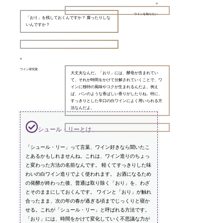
ワインを知りたい
「おり」を残しておくんですか？ 腐ったりしな
いんですか？
ワイン研究家
大丈夫なんだ。「おり」には、酵母が含まれてい
て、それが時間をかけて分解されていくことで、ワ
インに独特の風味やコクが生まれるんだよ。例え
ば、パンのような香ばしい香りがしたりね。特に、
すっきりとした辛口の白ワインによく用いられる方
法なんだよ。
シュール・リーとは。
「シュール・リー」って言葉、ワイン好きなら聞いたこ
とあるかもしれませんね。これは、ワイン造りのちょっ
と変わった方法の名前なんです。 軽くてすっきりした味
わいの白ワイン造りでよく使われます。 お酒になるため
の発酵が終わった後、普通は取り除く「おり」を、わざ
とそのままにしておくんです。 ワインと「おり」が触れ
合ったまま、次の年の春が過ぎる頃までじっくりと寝か
せる。これが「シュール・リー」と呼ばれる方法です。
「おり」には、時間をかけて変化していく不思議な力が