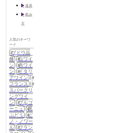
道具
飲み
方
人気のキーワ
ード
ブドウ品
種
白ワイ
ン
赤ワイ
ン
イタリ
アワイン
フランス
スパークリ
ングワイ
ン
ブルゴ
ーニュ
黒
ぶどう
ピ
ノ・ノワー
ル
フラン