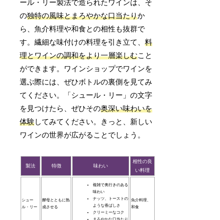
ール・リー製法で造られたワインは、そ
の
独特の風味とまろやかな口当たり
か
ら、魚介料理や和食との相性も抜群で
す。繊細な味付けの料理を引き立て、
料
理とワインの調和をより一層楽しむ
こと
ができます。ワインショップでワインを
選ぶ際には、ぜひボトルの裏側を見てみ
てください。「シュール・リー」の文字
を見つけたら、ぜひその
奥深い味わいを
体験
してみてください。きっと、新しい
ワインの世界が広がることでしょう。
相性の良
製法
特徴
味わい
い料理
複雑で奥行きのある
味わい
ナッツ、トーストの
シュー
酵母とともに熟
魚介料理、
ような香ばしさ
ル・リー
成させる
和食
クリーミーなコク
まろやかな口当たり