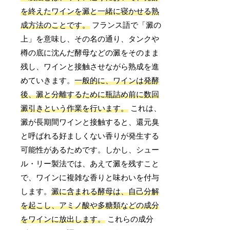
を終えたワインを澱と一緒に寝かせる熟
成方法のことです。
フランス語で「澱の
上」を意味し、その名の通り、タンクや
樽の底に沈んだ酵母などの澱をそのまま
残し、ワインと接触させながら熟成を進
めていきます。
一般的に、ワインは発酵
後、澱と分離するために瓶詰め前に数回
澱引きという作業を行います。
これは、
澱が長期間ワインと接触すると、還元臭
と呼ばれる好ましくない香りが発生する
可能性があるためです。しかし、シュー
ル・リー製法では、あえて澱を残すこと
で、ワインに複雑な香りと味わいを付与
します。
澱に含まれる酵母は、自己分解
を起こし、アミノ酸や多糖類などの成分
をワインに放出します。
これらの成分