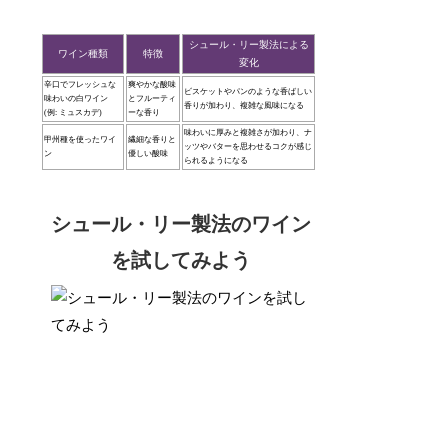
シュール・リー製法による
ワイン種類
特徴
変化
辛口でフレッシュな
爽やかな酸味
ビスケットやパンのような香ばしい
味わいの白ワイン
とフルーティ
香りが加わり、複雑な風味になる
(例: ミュスカデ)
ーな香り
味わいに厚みと複雑さが加わり、ナ
甲州種を使ったワイ
繊細な香りと
ッツやバターを思わせるコクが感じ
ン
優しい酸味
られるようになる
シュール・リー製法のワイン
を試してみよう