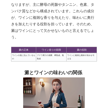
なりますが、主に酵母の死骸やタンニン、色素、タ
ンパク質などから構成されています。これらの成分
が、ワインに複雑な香りを与えたり、味わいに奥行
きを加えたりする役割を担っています。そのため、
澱はワインにとって欠かせないものと言えるでしょ
う。
澱の正体
ワイン造りの段階
澱の役割
ワインの底に沈んでいるも
ブドウ果汁の発酵、樽熟成、瓶
ワインに複雑な風味や深みを与
の
熟成
える
澱とワインの味わいの関係