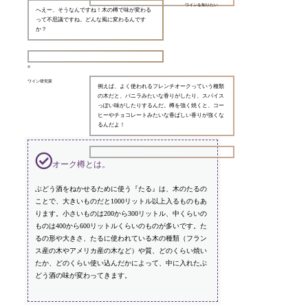
ワインを知りたい
へえー、そうなんですね！木の樽で味が変わる
って不思議ですね。どんな風に変わるんです
か？
ワイン研究家
例えば、よく使われるフレンチオークっていう種類
の木だと、バニラみたいな香りがしたり、スパイス
っぽい味がしたりするんだ。樽を強く焼くと、コー
ヒーやチョコレートみたいな香ばしい香りが強くな
るんだよ！
オーク樽とは。
ぶどう酒をねかせるために使う『たる』は、木のたるの
ことで、大きいものだと1000リットル以上入るものもあ
ります。小さいものは200から300リットル、中くらいの
ものは400から600リットルくらいのものが多いです。た
るの形や大きさ、たるに使われている木の種類（フラン
ス産の木やアメリカ産の木など）や質、どのくらい焼い
たか、どのくらい使い込んだかによって、中に入れたぶ
どう酒の味が変わってきます。