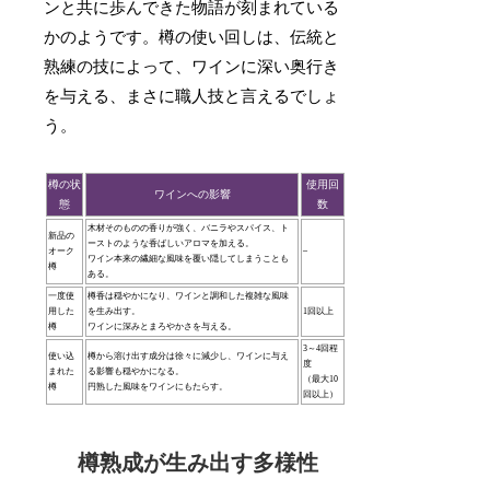
ンと共に歩んできた物語が刻まれている
かのようです。樽の使い回しは、伝統と
熟練の技によって、ワインに深い奥行き
を与える、まさに職人技と言えるでしょ
う。
樽の状
使用回
ワインへの影響
態
数
木材そのものの香りが強く、バニラやスパイス、ト
新品の
ーストのような香ばしいアロマを加える。
オーク
–
ワイン本来の繊細な風味を覆い隠してしまうことも
樽
ある。
一度使
樽香は穏やかになり、ワインと調和した複雑な風味
用した
を生み出す。
1回以上
樽
ワインに深みとまろやかさを与える。
3～4回程
使い込
樽から溶け出す成分は徐々に減少し、ワインに与え
度
まれた
る影響も穏やかになる。
（最大10
樽
円熟した風味をワインにもたらす。
回以上）
樽熟成が生み出す多様性