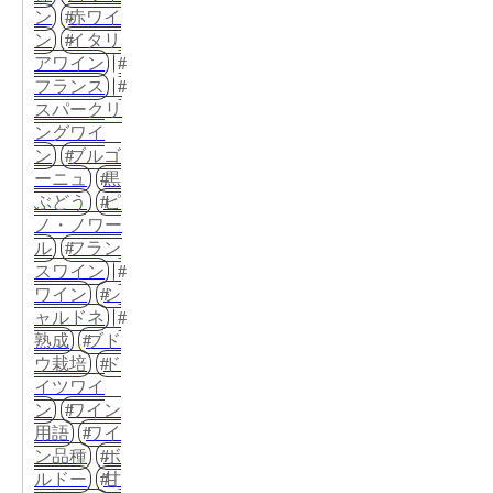
ン
赤ワイ
ン
イタリ
アワイン
フランス
スパークリ
ングワイ
ン
ブルゴ
ーニュ
黒
ぶどう
ピ
ノ・ノワー
ル
フラン
スワイン
ワイン
シ
ャルドネ
熟成
ブド
ウ栽培
ド
イツワイ
ン
ワイン
用語
ワイ
ン品種
ボ
ルドー
甘