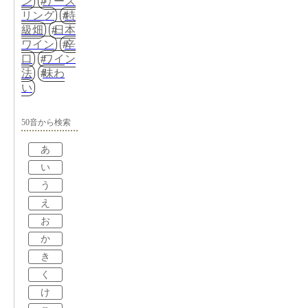
ン
リース
リング
特
級畑
日本
ワイン
辛
口
ワイン
法
味わ
い
50音から検索
あ
い
う
え
お
か
き
く
け