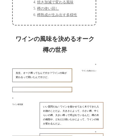
焼き加減で変わる風味
樽の使い回し
樽熟成が生み出す多様性
ワインの風味を決めるオーク
樽の世界
ワインを知りたい
先生、オーク樽ってなんですか？ワインの味が
変わるって聞いたんですけど。
ワイン研究家
いい質問だね！ワインを寝かせておく木でできた入
れ物のことだよ。大きさによって、小さい樽、中く
らいの樽、大きい樽って呼ばれているんだ。樽の木
の種類や、どれだけ焼いたかによって、ワインの味
が変わるんだよ。