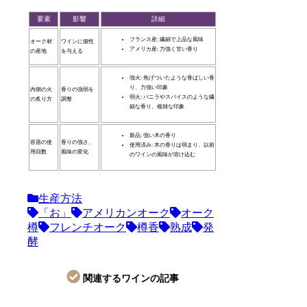
要素
影響
詳細
フランス産: 繊細で上品な風味
オーク材
ワインに個性
アメリカ産: 力強く甘い香り
の産地
を与える
強火: 焦げついたような香ばしい香
り、力強い印象
内側の火
香りの強弱を
弱火: バニラやスパイスのような繊
の炙り方
調整
細な香り、複雑な印象
新品: 強い木の香り
容器の使
香りの強さ、
使用済み: 木の香りは弱まり、以前
用回数
風味の変化
のワインの風味が溶け込む
生産方法
「お」
アメリカンオーク
オーク
樽
フレンチオーク
樽香
熟成
発
酵
関連するワインの記事