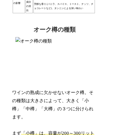
成分
の影響
芳醇な香り (バニラ、スパイス、トースト、ナッツ、チ
の溶
ョコレートなど)、タンニンによる深い味わい
出
オーク樽の種類
ワインの熟成に欠かせないオーク樽。そ
の種類は大きさによって、大きく「小
樽」「中樽」「大樽」の３つに分けられ
ます。
まず
「小樽」は、容量が200～300リット