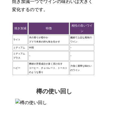
焼き加減一つでワインの味わいは大きく
変化するのです。
相性の良いワイ
焼き加減
特徴
ン
木の香りが穏やか
繊細で上品な風味の
ライト
ブドウ本来の持ち味を生かす
ワイン
ミディアム
中間
–
ミディアム
–
–
プラス
樽材の芳香成分が多く溶け出す
力強く濃厚な味わい
ヘビー
コーヒー、チョコレート、トースト
のワイン
のような香り
樽の使い回し