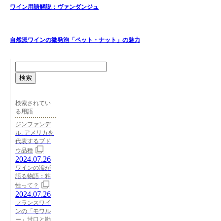
ワイン用語解説：ヴァンダンジュ
自然派ワインの微発泡「ペット・ナット」の魅力
検索
検索されてい
る用語
ジンファンデ
ル: アメリカを
代表するブド
ウ品種
2024.07.26
ワインの涙が
語る物語：粘
性って？
2024.07.26
フランスワイ
ンの「モワル
ー」甘口と勘