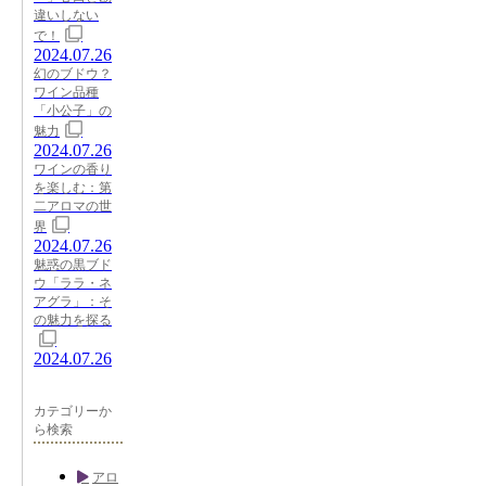
違いしない
で！
2024.07.26
幻のブドウ？
ワイン品種
「小公子」の
魅力
2024.07.26
ワインの香り
を楽しむ：第
二アロマの世
界
2024.07.26
魅惑の黒ブド
ウ「ララ・ネ
アグラ」：そ
の魅力を探る
2024.07.26
カテゴリーか
ら検索
アロ