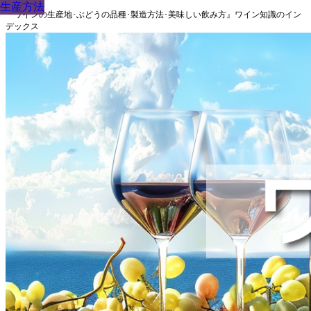
生産方法
生産方法
生産方法
生産方法
生産方法
生産方法
生産方法
生産方法
生産方法
『ワインの生産地･ぶどうの品種･製造方法･美味しい飲み方』ワイン知識のイン
デックス