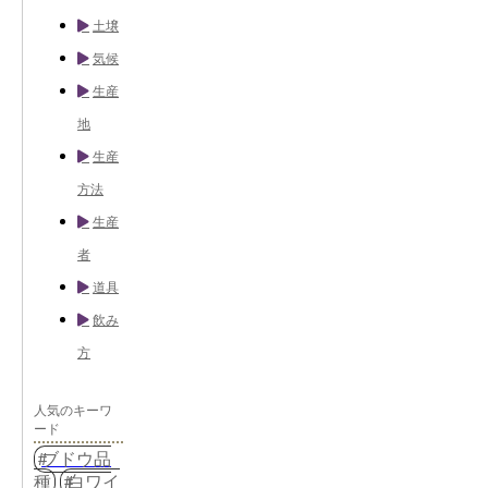
土壌
気候
生産
地
生産
方法
生産
者
道具
飲み
方
人気のキーワ
ード
ブドウ品
種
白ワイ