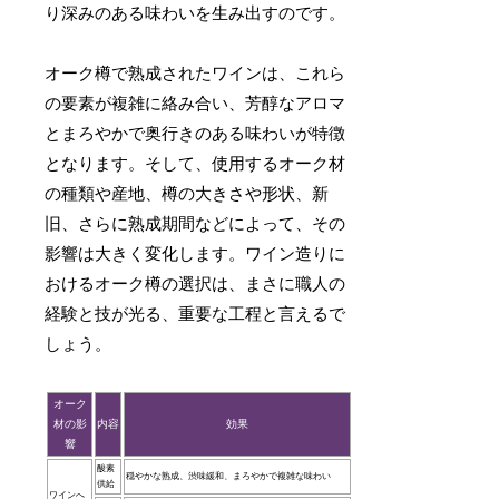
り深みのある味わいを生み出すのです。
オーク樽で熟成されたワインは、これら
の要素が複雑に絡み合い、芳醇なアロマ
とまろやかで奥行きのある味わいが特徴
となります。そして、使用するオーク材
の種類や産地、樽の大きさや形状、新
旧、さらに熟成期間などによって、その
影響は大きく変化します。ワイン造りに
おけるオーク樽の選択は、まさに職人の
経験と技が光る、重要な工程と言えるで
しょう。
オーク
材の影
内容
効果
響
酸素
穏やかな熟成、渋味緩和、まろやかで複雑な味わい
供給
ワインへ