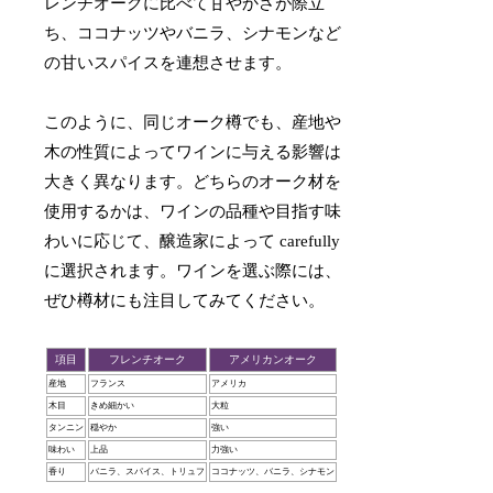
レンチオークに比べて甘やかさが際立
ち、ココナッツやバニラ、シナモンなど
の甘いスパイスを連想させます。
このように、同じオーク樽でも、産地や
木の性質によってワインに与える影響は
大きく異なります。どちらのオーク材を
使用するかは、ワインの品種や目指す味
わいに応じて、醸造家によって carefully
に選択されます。ワインを選ぶ際には、
ぜひ樽材にも注目してみてください。
項目
フレンチオーク
アメリカンオーク
産地
フランス
アメリカ
木目
きめ細かい
大粒
タンニン
穏やか
強い
味わい
上品
力強い
香り
バニラ、スパイス、トリュフ
ココナッツ、バニラ、シナモン