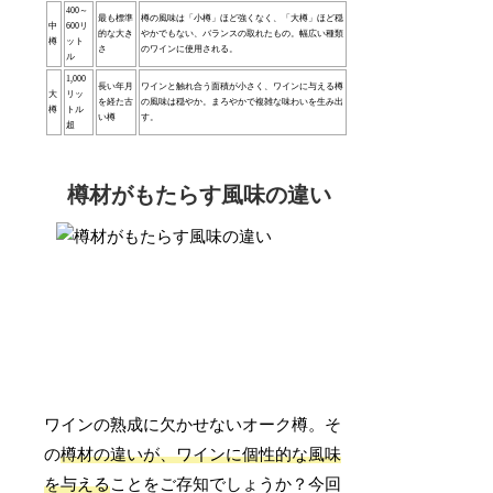
400～
最も標準
樽の風味は「小樽」ほど強くなく、「大樽」ほど穏
中
600リ
的な大き
やかでもない、バランスの取れたもの。幅広い種類
樽
ット
さ
のワインに使用される。
ル
1,000
長い年月
ワインと触れ合う面積が小さく、ワインに与える樽
大
リッ
を経た古
の風味は穏やか。まろやかで複雑な味わいを生み出
樽
トル
い樽
す。
超
樽材がもたらす風味の違い
ワインの熟成に欠かせないオーク樽。そ
の
樽材の違いが、ワインに個性的な風味
を与える
ことをご存知でしょうか？今回