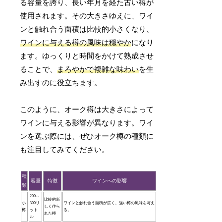
る容量を誇り、長い年月を経た古い樽が
使用されます。その大きさゆえに、ワイ
ンと触れ合う面積は比較的小さくなり、
ワインに与える樽の風味は穏やか
になり
ます。ゆっくりと時間をかけて熟成させ
ることで、
まろやかで複雑な味わい
を生
み出すのに役立ちます。
このように、オーク樽は大きさによって
ワインに与える影響が異なります。ワイ
ンを選ぶ際には、ぜひオーク樽の種類に
も注目してみてください。
種
容量
特徴
ワインへの影響
類
200～
比較的新
小
300リ
ワインと触れ合う面積が広く、強い樽の風味を与え
しく作ら
樽
ット
る。
れた樽
ル