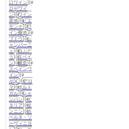
口ワイン
ロゼワイ
ン
ワイン
産地
ピエ
モンテ
ワ
イン醸造
ブドウ
シ
ャンパーニ
ュ
白ぶど
う
スペイ
ン
醸造
スペインワ
イン
AOC
アロ
マ
ポルト
ガル
シャ
ンパン
イ
タリア
タ
ンニン
カ
ベルネ・ソ
ーヴィニヨ