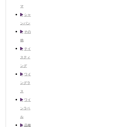
マ
シャ
ンパン
その
他
テイ
スティ
ング
ワイ
ングラ
ス
ワイ
ンラベ
ル
品種