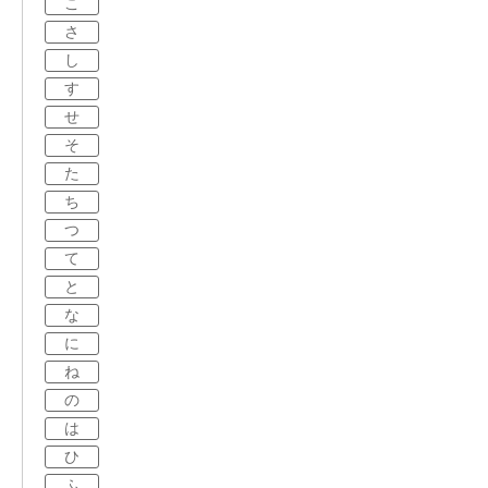
こ
さ
し
す
せ
そ
た
ち
つ
て
と
な
に
ね
の
は
ひ
ふ