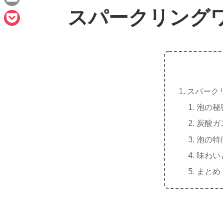
n
a
スパークリング
E
e
c
m
P
e
a
o
b
i
c
o
l
k
o
スパーク
e
k
泡の秘
t
炭酸ガ
泡の特
味わい
まとめ