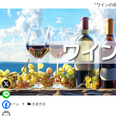
『ワインの
X
L
ホーム
生産方法
i
F