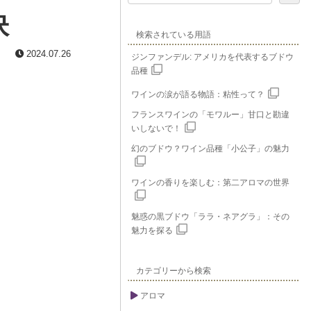
訣
検索されている用語
2024.07.26
ジンファンデル: アメリカを代表するブドウ
品種
ワインの涙が語る物語：粘性って？
フランスワインの「モワルー」甘口と勘違
いしないで！
幻のブドウ？ワイン品種「小公子」の魅力
ワインの香りを楽しむ：第二アロマの世界
魅惑の黒ブドウ「ララ・ネアグラ」：その
魅力を探る
カテゴリーから検索
アロマ