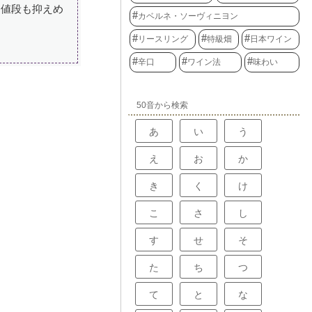
、値段も抑えめ
カベルネ・ソーヴィニヨン
リースリング
特級畑
日本ワイン
辛口
ワイン法
味わい
50音から検索
あ
い
う
え
お
か
き
く
け
こ
さ
し
す
せ
そ
た
ち
つ
て
と
な