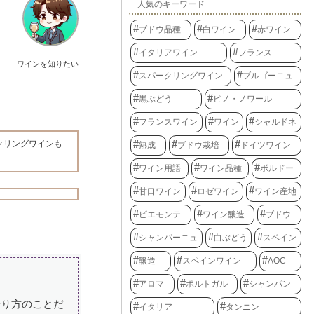
人気のキーワード
ブドウ品種
白ワイン
赤ワイン
イタリアワイン
フランス
ワインを知りたい
スパークリングワイン
ブルゴーニュ
黒ぶどう
ピノ・ノワール
フランスワイン
ワイン
シャルドネ
クリングワインも
熟成
ブドウ栽培
ドイツワイン
ワイン用語
ワイン品種
ボルドー
甘口ワイン
ロゼワイン
ワイン産地
ピエモンテ
ワイン醸造
ブドウ
シャンパーニュ
白ぶどう
スペイン
醸造
スペインワイン
AOC
アロマ
ポルトガル
シャンパン
やり方のことだ
イタリア
タンニン