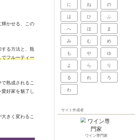
に
ね
の
は
ひ
ふ
に輝かせる、この
へ
ほ
ま
み
む
め
加する方法と、瓶
も
や
ゆ
ュでフルーティー
よ
ら
り
る
れ
ろ
中で熟成されるこ
わ
ン愛好家を魅了し
サイト作成者
が大きく変わるこ
ワイン専門家