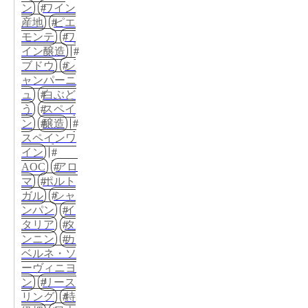
ン
ワイン
産地
ピエ
モンテ
ワ
イン醸造
ブドウ
シ
ャンパーニ
ュ
白ぶど
う
スペイ
ン
醸造
スペインワ
イン
AOC
アロ
マ
ポルト
ガル
シャ
ンパン
イ
タリア
タ
ンニン
カ
ベルネ・ソ
ーヴィニヨ
ン
リース
リング
特