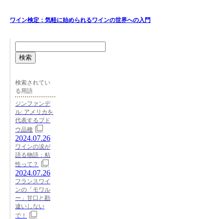
ワイン検定：気軽に始められるワインの世界への入門
検索
検索されてい
る用語
ジンファンデ
ル: アメリカを
代表するブド
ウ品種
2024.07.26
ワインの涙が
語る物語：粘
性って？
2024.07.26
フランスワイ
ンの「モワル
ー」甘口と勘
違いしない
で！