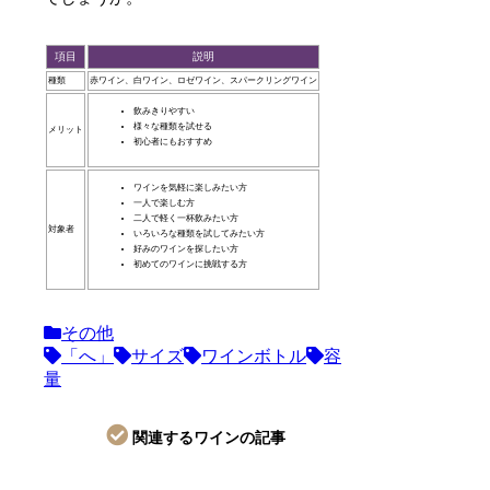
項目
説明
種類
赤ワイン、白ワイン、ロゼワイン、スパークリングワイン
飲みきりやすい
様々な種類を試せる
メリット
初心者にもおすすめ
ワインを気軽に楽しみたい方
一人で楽しむ方
二人で軽く一杯飲みたい方
対象者
いろいろな種類を試してみたい方
好みのワインを探したい方
初めてのワインに挑戦する方
その他
「へ」
サイズ
ワインボトル
容
量
関連するワインの記事