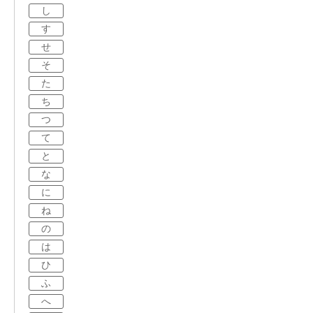
し
す
せ
そ
た
ち
つ
て
と
な
に
ね
の
は
ひ
ふ
へ