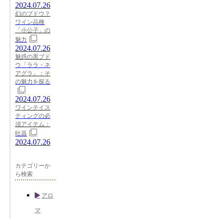
2024.07.26
幻のブドウ？
ワイン品種
「小公子」の
魅力
2024.07.26
魅惑の黒ブド
ウ「ララ・ネ
アグラ」：そ
の魅力を探る
2024.07.26
ワインテイス
ティングの必
須アイテム：
吐器
2024.07.26
カテゴリーか
ら検索
アロ
マ