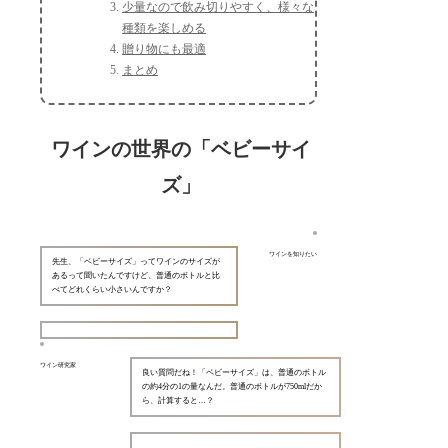
少量なので飲み切りやすく、様々な
種類を楽しめる
贈り物にも最適
まとめ
ワインの世界の「ベビーサイ
ズ」
ワインを知りたい
先生、「ベビーサイズ」ってワインのサイズが
あるって聞いたんですけど、普通のボトルと比
べてどれくらい小さいんですか？
ワイン研究家
良い質問だね！「ベビーサイズ」は、普通のボトル
の約4分の1の量なんだ。普通のボトルが750mlだか
ら、計算すると…？