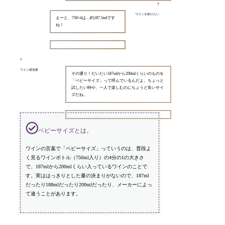
ワインを知りたい
えーと、750÷4は…約187.5mlです
ね！
ワイン研究家
その通り！だいたい187mlから200mlくらいのものを
「ベビーサイズ」って呼んでいるんだよ。ちょっと
試したい時や、一人で楽しむのにちょうど良いサイ
ズだね。
ベビーサイズとは。
ワインの言葉で「ベビーサイズ」っていうのは、普段よ
く見るワインボトル（750ml入り）の4分の1の大きさ
で、187mlから200mlくらい入っているワインのことで
す。実ははっきりとした量の決まりがないので、187ml
だったり188mlだったり200mlだったり、メーカーによっ
て違うことがあります。