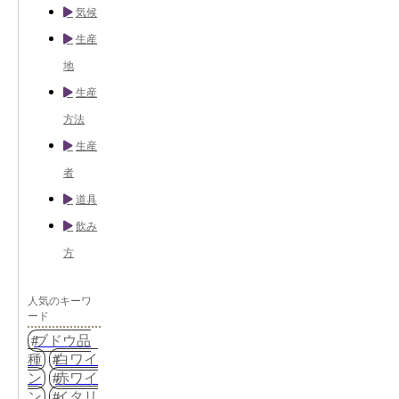
気候
生産
地
生産
方法
生産
者
道具
飲み
方
人気のキーワ
ード
ブドウ品
種
白ワイ
ン
赤ワイ
ン
イタリ