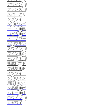
アワイン
フランス
スパークリ
ングワイ
ン
ブルゴ
ーニュ
黒
ぶどう
ピ
ノ・ノワー
ル
フラン
スワイン
ワイン
シ
ャルドネ
熟成
ブド
ウ栽培
ド
イツワイ
ン
ワイン
用語
ワイ
ン品種
ボ
ルドー
甘
口ワイン
ロゼワイ