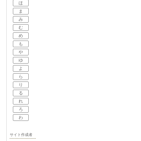
ほ
ま
み
む
め
も
や
ゆ
よ
ら
り
る
れ
ろ
わ
サイト作成者