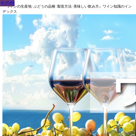
その他
その他
その他
その他
その他
その他
その他
その他
その他
『ワインの生産地･ぶどうの品種･製造方法･美味しい飲み方』ワイン知識のイン
デックス