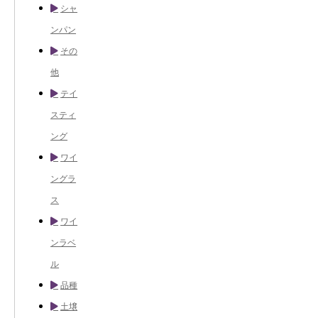
シャ
ンパン
その
他
テイ
スティ
ング
ワイ
ングラ
ス
ワイ
ンラベ
ル
品種
土壌