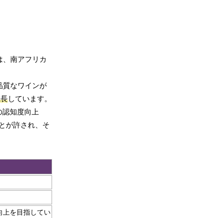
協会は、南アフリカ
品質なワインが
成長
しています。
の認知度向上
とが許され、そ
向上を目指してい