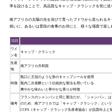
準を設けることで、高品質なキャップ・クラシックを世に送
南アフリカの太陽の光を浴びて育ったブドウから造られるキ
祝いに、あるいは普段の食事のお供にと、様々な場面で楽し
項目
ワイ
キャップ・クラシック
ン名
生産
南アフリカ共和国
地
瓶口に王冠のような形のキャップシールを使用
特徴
瓶内二次発酵という伝統的な製法を用いている
爽やかな味わいと華やかな香りが特徴
フランスのシャンパンと同じ製法だが、「シャンパン」は
備考
のため、南アフリカでは「キャップ・クラシック」という
CCPA（キャップ・クラシック生産者協会）が品質向上と