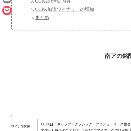
CCPAの活動内容
Email
CCPA加盟ワイナリーの増加
まとめ
Pocket
南アの銘
CCPAは「キャップ・クラシック・プロデューサーズ協
ワイン研究家
て作った協会のことだよ。1992年にできて、今では90