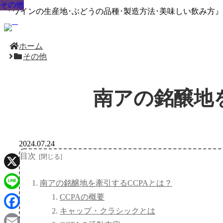
その他
その他
その他
その他
その他
その他
その他
その他
その他
『ワインの生産地･ぶどうの品種･製造方法･美味しい飲み方
ホーム
その他
南アの銘醸地
2024.07.24
目次
X
南アの銘醸地を牽引するCCPAとは？
CCPAの概要
Line
キャップ・クラシックとは
Facebook