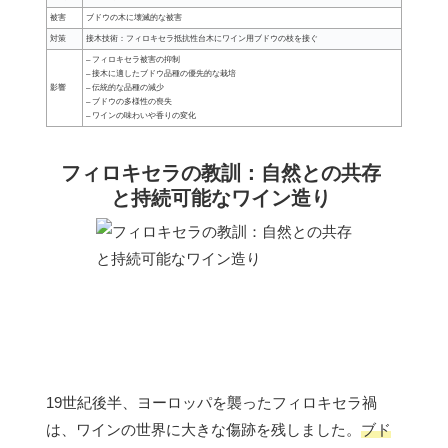
被害
ブドウの木に壊滅的な被害
対策
接木技術：フィロキセラ抵抗性台木にワイン用ブドウの枝を接ぐ
– フィロキセラ被害の抑制
– 接木に適したブドウ品種の優先的な栽培
影響
– 伝統的な品種の減少
– ブドウの多様性の喪失
– ワインの味わいや香りの変化
フィロキセラの教訓：自然との共存
と持続可能なワイン造り
19世紀後半、ヨーロッパを襲ったフィロキセラ禍
は、ワインの世界に大きな傷跡を残しました。
ブド