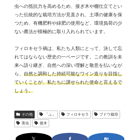
虫への抵抗力を高めるため、接ぎ木や棚仕立てとい
った伝統的な栽培方法が見直され、土壌の健康を保
つため、有機肥料や緑肥の使用など、環境負荷の少
ない農法が積極的に取り入れられています。
フィロキセラ禍は、私たち人類にとって、決して忘
れてはならない歴史の一ページです。この教訓を未
来へ語り継ぎ、自然への深い理解と敬意を払いなが
ら、
自然と調和した持続可能なワイン造りを目指し
ていくことが、私たちに課せられた使命と言えるで
しょう。
その他
「ふ」
フィロキセラ
ブドウ栽培
害虫
接木