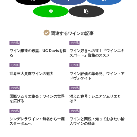
関連するワインの記事
その他
その他
ワイン醸造の殿堂、UC Davisを探
ワイン好きへの道！『ワインエキ
る
スパート』資格のススメ
その他
その他
世界三大貴腐ワインの魅力
ワイン評価の革命児、ワイン・ア
ドヴォケイト
その他
その他
国際ソムリエ協会：ワインの世界
消えた称号：シニアソムリエと
を広げる
は？
その他
その他
シンデレラワイン：無名から一躍
ワインと関税：知っておきたい輸
スターダムへ
入ワインの税金