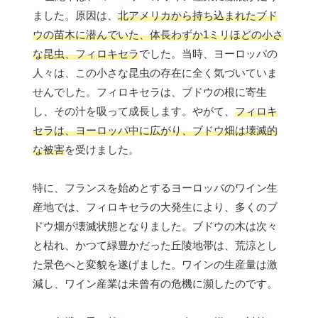
ました。原因は、
北アメリカから持ち込まれたブド
ウの苗木に潜んでいた、体長わずか1ミリほどの小さ
な昆虫、フィロキセラ
でした。当時、ヨーロッパの
人々は、この小さな昆虫の存在に全く気づいていま
せんでした。フィロキセラは、ブドウの根に寄生
し、その汁を吸って成長します。やがて、
フィロキ
セラは、ヨーロッパ中に広がり、ブドウ畑は壊滅的
な被害
を受けました。
特に、フランスを始めとするヨーロッパのワイン生
産地では、フィロキセラの大発生により、多くのブ
ドウ畑が壊滅状態となりました。ブドウの木は次々
と枯れ、かつて緑豊かだった丘陵地帯は、荒涼とし
た景色へと変貌を遂げました。ワインの生産量は激
減し、ワイン産業は未曾有の危機に瀕したのです。