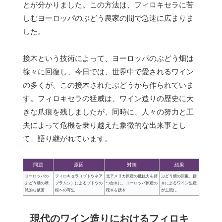
とが分かりました。この方法は、フィロキセラに苦
しむヨーロッパのぶどう農家の間で急速に広まりま
した。
接木という技術によって、ヨーロッパのぶどう畑は
徐々に回復し、今日では、世界中で愛されるワイン
の多くが、この接木されたぶどうから作られていま
す。フィロキセラの猛威は、ワイン造りの歴史に大
きな爪痕を残しましたが、同時に、人々の努力と工
夫によって危機を乗り越えた象徴的な出来事とし
て、語り継がれています。
問題
原因
対策
結果
ヨーロッパの
フィロキセラ（ブドウネア
北アメリカ原産の抵抗力を持
ぶどう畑の回復、接
ぶどう畑の壊
ブラムシ）によるブドウの
つ台木に、ヨーロッパ原産の
木によるワイン生産
滅的な被害
根への寄生
穂木を接木
が主流に
現代のワイン造りにおけるフィロキ