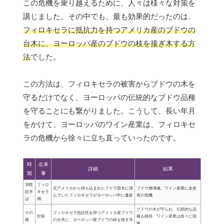
この危機を乗り越えるために、人々は様々な対策を
講じました。その中でも、最も効果的だったのは、
フィロキセラに抵抗力を持つアメリカ産のブドウの
台木に、ヨーロッパ産のブドウの枝を接ぎ木する方
法
でした。
この方法は、フィロキセラの被害からブドウの木を
守るだけでなく、ヨーロッパの伝統的なブドウ品種
を守ることにも繋がりました。こうして、長い年月
をかけて、ヨーロッパのワイン産業は、フィロキセ
ラの危機から徐々に立ち直っていったのです。
時
出来
詳細
結果
期
事
19世
フィロ
北アメリカから持ち込まれたブドウ苗木に潜
ブドウ畑壊滅、ワイン産業に未曾
紀半
キセラ
んでいたフィロキセラがヨーロッパ中に蔓延
有の危機
ば
禍
ブドウの木が守られ、伝統的な品
その
フィロキセラ抵抗性を持つアメリカ産ブドウ
対策
種も維持、ワイン産業は徐々に回
後
の台木に、ヨーロッパ産ブドウの枝を接ぎ木
復