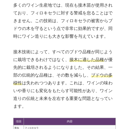
多くのワイン生産地では、現在も接木苗が使用され
ており、フィロキセラに対する警戒を怠ることはで
きません。この技術は、フィロキセラの被害からブ
ドウの木を守るという点で非常に効果的ですが、同
時にワイン造りにも大きな影響を与えています。
接木技術によって、すべてのブドウ品種が同じよう
に栽培できるわけではなく、
接木に適した品種
が優
先的に栽培されるようになりました。その結果、一
部の伝統的な品種は、その数を減らし、
ブドウの多
様性
は失われつつあります。これは、ワインの味わ
いや香りにも変化をもたらす可能性があり、ワイン
造りの伝統と未来を左右する重要な問題となってい
ます。
項目
内容
害虫
フィロキセラ