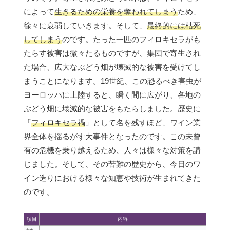
によって
生きるための栄養を奪われてしまう
ため、
徐々に衰弱していきます。そして、
最終的には枯死
してしまう
のです。たった一匹のフィロキセラがも
たらす被害は微々たるものですが、集団で寄生され
た場合、広大なぶどう畑が壊滅的な被害を受けてし
まうことになります。19世紀、この恐るべき害虫が
ヨーロッパに上陸すると、瞬く間に広がり、各地の
ぶどう畑に壊滅的な被害をもたらしました。歴史に
「
フィロキセラ禍
」として名を残すほど、ワイン業
界全体を揺るがす大事件となったのです。この未曾
有の危機を乗り越えるため、人々は様々な対策を講
じました。そして、その苦難の歴史から、今日のワ
イン造りにおける様々な知恵や技術が生まれてきた
のです。
項目
内容