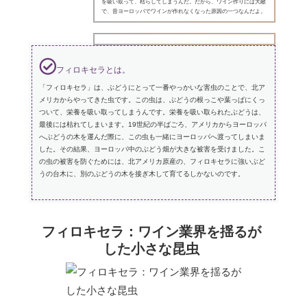
を吸い取って、枯らしてしまうんだ。だから、ワイン作りには大敵
で、昔ヨーロッパでワインが作れなくなった原因の一つなんだよ。
フィロキセラとは。
「フィロキセラ」は、ぶどうにとって一番やっかいな害虫のことで、北ア
メリカからやってきた虫です。この虫は、ぶどうの根っこや葉っぱにくっ
ついて、栄養を吸い取ってしまうんです。栄養を吸い取られたぶどうは、
最後には枯れてしまいます。19世紀の半ばごろ、アメリカからヨーロッパ
へぶどうの木を運んだ際に、この虫も一緒にヨーロッパへ渡ってしまいま
した。その結果、ヨーロッパ中のぶどう畑が大きな被害を受けました。こ
の虫の被害を防ぐためには、北アメリカ原産の、フィロキセラに強いぶど
うの台木に、別のぶどうの木を接ぎ木して育てるしかないのです。
フィロキセラ：ワイン業界を揺るが
した小さな昆虫