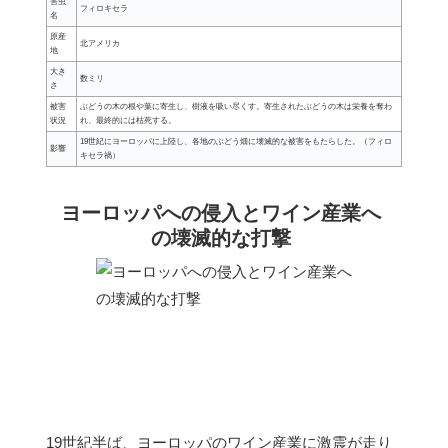
害虫
フィロキセラ
名
原産
北アメリカ
地
大き
数ミリ
さ
被害
ぶどうの木の根や葉に寄生し、樹液を吸い尽くす。寄生されたぶどうの木は栄養を奪わ
状況
れ、最終的には枯死する。
19世紀にヨーロッパに上陸し、各地のぶどう畑に壊滅的な被害をもたらした。（フィロ
影響
キセラ禍）
ヨーロッパへの侵入とワイン産業へ
の壊滅的な打撃
19世紀半ば、ヨーロッパのワイン産業に激震が走り