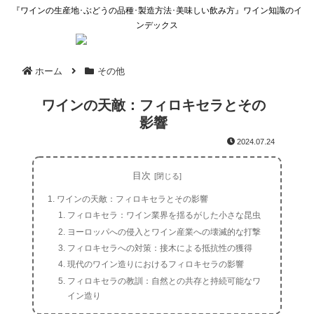
『ワインの生産地･ぶどうの品種･製造方法･美味しい飲み方』ワイン知識のイ
ンデックス
ホーム
その他
ワインの天敵：フィロキセラとその
影響
2024.07.24
目次
ワインの天敵：フィロキセラとその影響
フィロキセラ：ワイン業界を揺るがした小さな昆虫
ヨーロッパへの侵入とワイン産業への壊滅的な打撃
フィロキセラへの対策：接木による抵抗性の獲得
現代のワイン造りにおけるフィロキセラの影響
フィロキセラの教訓：自然との共存と持続可能なワ
イン造り