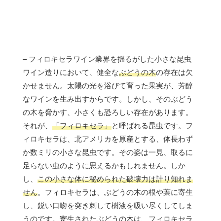
– フィロキセラワイン業界を揺るがした小さな昆虫
ワイン造りにおいて、健全な
ぶどうの木
の存在は欠
かせません。太陽の光を浴びて育った果実が、芳醇
なワインを生み出すからです。しかし、そのぶどう
の木を脅かす、小さくも恐ろしい存在があります。
それが、
「フィロキセラ」
と呼ばれる昆虫です。フ
ィロキセラは、北アメリカを原産とする、体長わず
か数ミリの小さな昆虫です。その姿は一見、取るに
足らない虫のように思えるかもしれません。しか
し、
この小さな体に秘められた破壊力は計り知れま
せん
。フィロキセラは、ぶどうの木の根や葉に寄生
し、鋭い口吻を突き刺して樹液を吸い尽くしてしま
うのです。寄生されたぶどうの木は、フィロキセラ