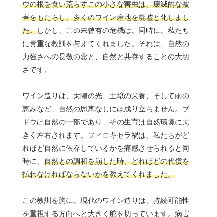
ウの根を食い荒らすこの小さな害虫は、壊滅的な被
害をもたらし、多くのワイン産地を廃墟と化しまし
た。
しかし、この未曾有の危機は、同時に、私たち
に貴重な教訓を与えてくれました。それは、自然の
力強さへの畏敬の念と、自然と共存することの大切
さです。
ワイン造りは、太陽の光、土壌の栄養、そして雨の
恵みなど、自然の恩恵なしには成り立ちません。ブ
ドウは自然の一部であり、その生育は自然環境に大
きく左右されます。フィロキセラ禍は、私たちがど
れほど自然に依存しているかを痛感させられると同
時に、
自然との調和を崩した時、どれほどの代償を
払わなければならないかを教えてくれました。
この教訓を胸に、現代のワイン造りは、持続可能性
を重視する方向へと大きく舵を切っています。病害