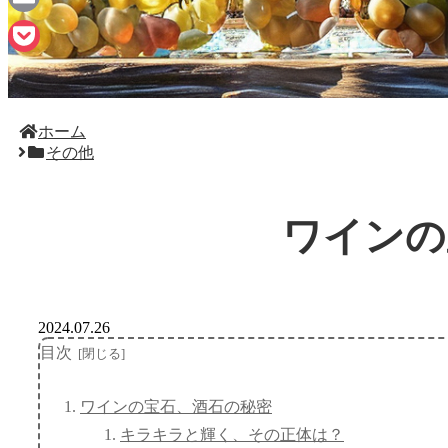
Email
Pocket
ホーム
その他
ワインの
2024.07.26
目次
ワインの宝石、酒石の秘密
キラキラと輝く、その正体は？