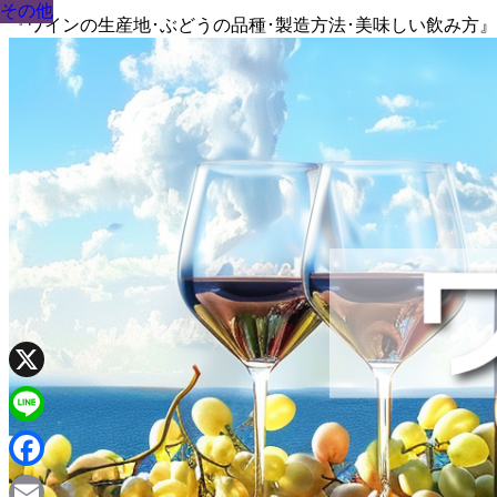
その他
その他
その他
その他
その他
その他
その他
その他
その他
『ワインの生産地･ぶどうの品種･製造方法･美味しい飲み方
X
Line
Facebook