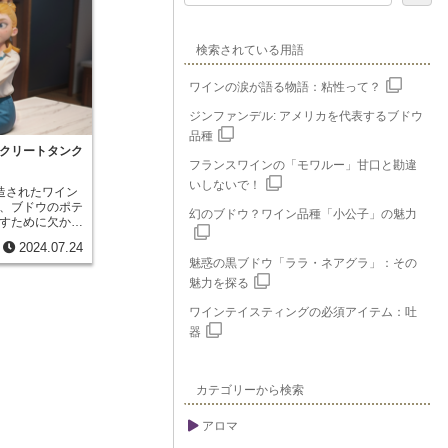
検索されている用語
ワインの涙が語る物語：粘性って？
ジンファンデル: アメリカを代表するブドウ
品種
クリートタンク
フランスワインの「モワルー」甘口と勘違
いしないで！
造されたワイン
、ブドウのポテ
幻のブドウ？ワイン品種「小公子」の魅力
すために欠かせ
タンクです。木
2024.07.24
素材のタンクが
魅惑の黒ブドウ「ララ・ネアグラ」：その
的な手法が見直
トタンク」が再
魅力を探る
ンクリートタン
リートで作られ
ワインテイスティングの必須アイテム：吐
古く、古代ロー
器
いられていたと
その後、一時的
木樽に譲った時
そのユニークな
カテゴリーから検索
ワイナリーで採
クリートタンク
アロマ
の少なさにあり
導率が低いた