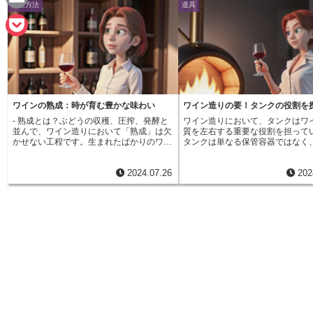
生産方法
道具
n
a
E
e
c
m
P
e
a
o
b
i
c
o
ワインの熟成：時が育む豊かな味わい
ワイン造りの要！タンクの役割を
l
k
- 熟成とは？ぶどうの収穫、圧搾、発酵と
ワイン造りにおいて、タンクはワ
o
並んで、ワイン造りにおいて「熟成」は欠
質を左右する重要な役割を担って
e
かせない工程です。生まれたばかりのワイ
タンクは単なる保管容器ではなく
k
ンは、若々しいながらも荒々しさが目立
の性格を形成する上で欠かせない
t
ち、そのポテンシャルを十分に発揮しきれ
えるでしょう。まず、発酵過程に
2024.07.26
202
ていません。そこで、発酵を終えたワイン
タンクは重要な役割を果たします
をタンクや樽の中で一定期間寝かせること
ブドウ果汁を発酵させ、アルコー
で、味わいをまろやかに整え、複雑な香り
ガスを生み出しますが、この時、
を引き出すのが「熟成」の役割です。熟成
度管理が不可欠です。温度が高す
期間中は、ワインの中で様々な化学反応が
味が損なわれ、低すぎると発酵が
起こります。例えば、渋みのもととなるタ
しまう可能性があります。そのた
ンニンは、熟成期間中に結合して大きく変
ンメーカーはタンクの材質や断熱
化します。これにより、若いうちは荒々し
め、発酵中の温度を緻密にコント
く感じられた渋みが、まろやかで心地よい
ています。また、熟成期間中も、
口当たりに変化していきます。また、熟成
ワインに大きな影響を与えます。
中に生まれる様々な香りの成分が、複雑で
空気中の酸素と触れることで酸化
奥深い香りを生み出します。フレッシュな
味が変化していきます。熟成に使
果実の香りが、ドライフルーツやスパイ
ンクは、この酸化の度合いを調整
ス、ナッツのような複雑な香りに変化して
を担います。例えば、ステンレス