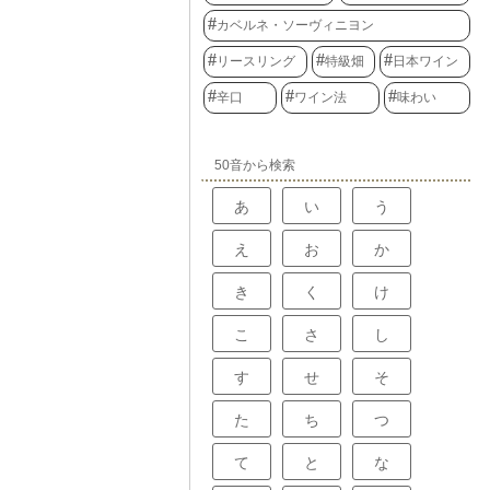
カベルネ・ソーヴィニヨン
リースリング
特級畑
日本ワイン
辛口
ワイン法
味わい
50音から検索
あ
い
う
え
お
か
き
く
け
こ
さ
し
す
せ
そ
た
ち
つ
て
と
な