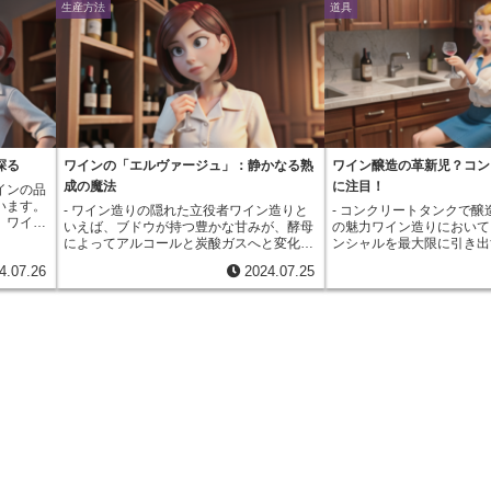
生産方法
道具
探る
ワインの「エルヴァージュ」：静かなる熟
ワイン醸造の革新児？コン
成の魔法
に注目！
インの品
います。
- ワイン造りの隠れた立役者ワイン造りと
- コンクリートタンクで醸
、ワイン
いえば、ブドウが持つ豊かな甘みが、酵母
の魅力ワイン造りにおいて
存在と言
によってアルコールと炭酸ガスへと変化す
ンシャルを最大限に引き出
おいて、
る、活気あふれる発酵の工程を思い浮かべ
ないのが発酵や熟成を行う
4.07.26
2024.07.25
。酵母は
る方が多いかもしれません。しかし、発酵
樽、ステンレスなど様々な
ルと炭酸
という華やかな舞台の陰で、静かに、そし
存在しますが、近年、伝統
適切な温
て着実にワインに深い味わいを刻み込んで
される中で、「コンクリー
ぎると風
いく重要な工程が存在します。それが、フ
び注目を集めています。コ
停止して
ランス語で「エルヴァージュ」と呼ばれる
クは、その名の通りコンク
め、ワイ
熟成期間です。エルヴァージュは、発酵を
たタンクです。その歴史は
性を見極
終えたワインを樽やタンクの中でじっくり
マ時代からワイン造りに用
ロールし
と時間をかけて寝かせる工程です。この
いう記録も残っています。
タンクは
間、ワインはゆっくりと呼吸をするよう
に主流の座をステンレスや
ワインは
に、周囲の環境と溶け合いながら、その個
期もありましたが、近年、
が進み、
性と奥行きを育んでいきます。まるで、原
特性が見直され、世界中の
用するタ
石が熟練の職人の手によって研磨され、輝
用が広がっています。コン
する役割
きを増していくように、エルヴァージュ
の最大の特徴は、温度変化
製のタン
は、ワインに命を吹き込み、真の価値を引
ます。コンクリートは熱伝