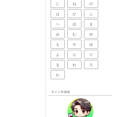
に
ね
の
は
ひ
ふ
へ
ほ
ま
み
む
め
も
や
ゆ
よ
ら
り
る
れ
ろ
わ
サイト作成者