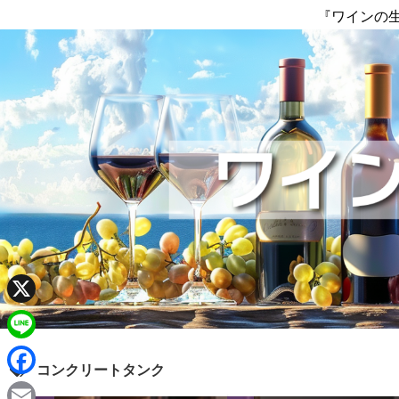
『ワインの
X
L
コンクリートタンク
i
F