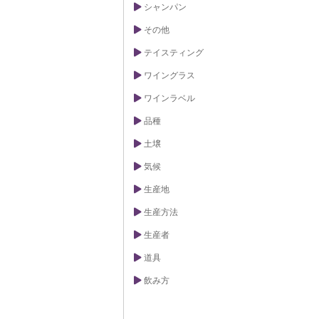
シャンパン
けにくく、ワイ
ゆっくりと熟成
その他
のため、ブドウ
を最大限に引き
みのある味わい
テイスティング
できるのです。
は通気性にも優
ワイングラス
つコンクリート
め、ワインはゆ
ワインラベル
。この過程で、
ろやかで複雑な
品種
らに、コンクリ
が容易という点
土壌
ます。木樽のよ
不要なため、環
気候
リティの観点か
のように、コン
生産地
新を兼ね備えた
でしょう。コン
生産方法
ワインには、ブ
れており、一口
されることでし
生産者
道具
飲み方