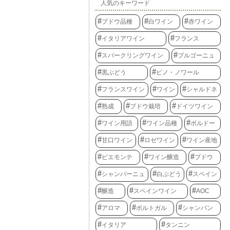
人気のキーワード
ブドウ品種
白ワイン
赤ワイン
イタリアワイン
フランス
スパークリングワイン
ブルゴーニュ
黒ぶどう
ピノ・ノワール
フランスワイン
ワイン
シャルドネ
熟成
ブドウ栽培
ドイツワイン
ワイン用語
ワイン品種
ボルドー
甘口ワイン
ロゼワイン
ワイン産地
ピエモンテ
ワイン醸造
ブドウ
シャンパーニュ
白ぶどう
スペイン
醸造
スペインワイン
AOC
アロマ
ポルトガル
シャンパン
イタリア
タンニン