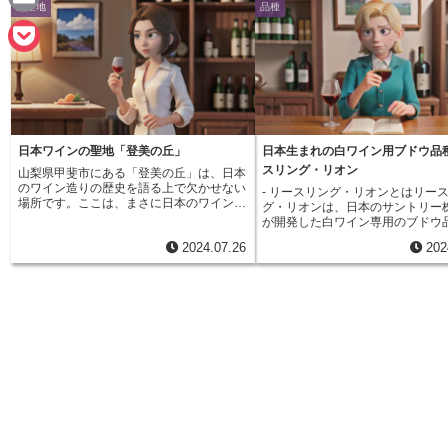
生産地
品種
n
a
E
e
c
m
P
e
a
o
b
i
c
o
日本ワインの聖地「登美の丘」
日本生まれの白ワイン用ブドウ品
l
k
スリング・リオン
山梨県甲斐市にある「登美の丘」は、日本
o
のワイン造りの歴史を語る上で欠かせない
- リースリング・リオンとはリー
e
場所です。ここは、まさに日本のワインの
グ・リオンは、日本のサントリー
k
聖地と呼ぶにふさわしい場所でしょう。
が開発した白ワイン専用のブドウ
t
100年以上も前から、この丘ではブドウの
す。世界中で愛飲されている白ブ
2024.07.26
202
栽培とワイン造りが続けられてきました。
「リースリング」と、日本固有の
日本の風土と人々の熱意が、ここでしか味
品種である「甲州三尺」を交配し
わえない唯一無二のワインを生み出してい
ました。リースリングは、ドイツ
るのです。登美の丘は、その名の通り小丘
ブドウ品種で、華やかな香りと豊
陵地帯に広がる葡萄畑が広がっています。
感が特徴です。一方、甲州三尺は
太陽の光をたっぷり浴びて育ったブドウ
山梨県を産地とする白ブドウ品種
は、酸味と甘みのバランスがとれた、上質
な味わいと控えめな酸味が持ち味
なワインを生み出すと言われています。ま
ースリング・リオンは、両親であ
た、この地域の気候は、昼夜の寒暖差が大
リングと甲州三尺の優れた特徴を
きく、ブドウ栽培に最適な環境です。登美
つ、他に類を見ないブドウ品種と
の丘には、歴史を感じさせる古いワイナリ
しました。リースリング由来の華
ーから、最新の設備を備えたワイナリーま
ルーティーな香りは、日本料理と
で、数多くのワイナリーが存在します。そ
良く、食卓に彩りを添えます。ま
れぞれのワイナリーが、伝統を守りなが
三尺譲りの繊細な味わいは、日本