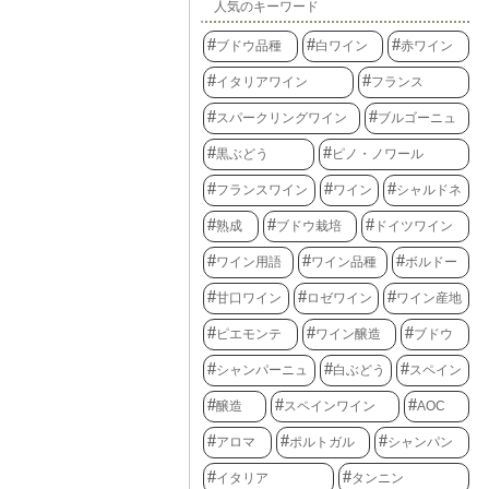
人気のキーワード
ブドウ品種
白ワイン
赤ワイン
イタリアワイン
フランス
スパークリングワイン
ブルゴーニュ
黒ぶどう
ピノ・ノワール
フランスワイン
ワイン
シャルドネ
熟成
ブドウ栽培
ドイツワイン
ワイン用語
ワイン品種
ボルドー
甘口ワイン
ロゼワイン
ワイン産地
ピエモンテ
ワイン醸造
ブドウ
シャンパーニュ
白ぶどう
スペイン
醸造
スペインワイン
AOC
アロマ
ポルトガル
シャンパン
イタリア
タンニン