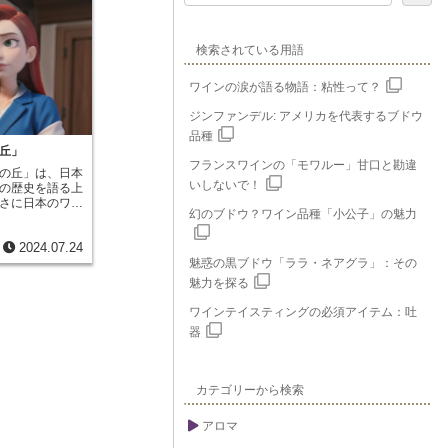
検索されている用語
ワインの涙が語る物語：粘性って？
ジンファンデル: アメリカを代表するブドウ
品種
丘」
フランスワインの「モワルー」甘口と勘違
の丘」は、日本
いしないで！
の歴史を語る上
さに日本のワイ
幻のブドウ？ワイン品種「小公子」の魅力
にふさわしい場
盆地を見下ろす
2024.07.24
太陽の光をふん
水はけもよいこ
魅惑の黒ブドウ「ララ・ネアグラ」：その
培に最適な環境
魅力を探る
この恵まれた土
れるワインは、
ワインテイスティングの必須アイテム：吐
ま表現したよう
器
徴です。「登美
時代、日本のワ
正誠氏と土屋龍
めて本格的なワ
カテゴリーから検索
まりです。以
引してきた「登
アロマ
統を守りなが
出し続けていま