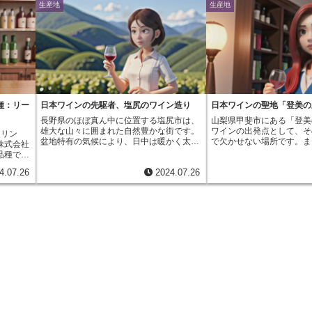
生産地
生産地
種：リー
日本ワインの先駆者、塩尻のワイン造り
日本ワインの聖地「登美の
長野県のほぼ真ん中に位置する塩尻市は、
山梨県甲斐市にある「登美
雄大な山々に囲まれた自然豊かな街です。
ワインの出発点として、そ
スリン
盆地特有の気候により、日中は暖かく太陽
で欠かせない場所です。ま
株式会社
の光をたっぷり浴びながらも、夜は涼し
ン作りにおける聖地と呼ぶ
品種で
く、一日の気温差が大きくなります。この
所と言えるでしょう。甲府
ドウ品種
4.07.26
2024.07.26
寒暖差は、ブドウを育てる上で非常に重要
南向きの緩やかな斜面は、
山ブドウ
な要素です。なぜなら、昼夜の寒暖差が大
だんに浴びることができ、
て生まれ
きいほど、ブドウはゆっくりと成熟し、糖
とから、古くからぶどう栽
原産の白
度と酸味のバランスが取れた、香り高い果
として知られてきました。
かな果実
実になるからです。塩尻市には、このよう
地で育ったぶどうから作ら
、日本の
な恵まれた環境を活かして、多くのワイナ
日本の風土と気候をそのま
で、繊細
リーが存在します。それぞれのワイナリー
な、個性豊かな味わいが特
です。リ
が、土地の個性を最大限に引き出し、独自
の丘」の歴史は古く、明治
るリース
の哲学に基づいたワイン造りを行っていま
イン醸造の礎を築いた高野
併せ持
す。例えば、標高の高い場所にあるワイナ
憲氏が、この地で日本で初
して誕生
リーでは、冷涼な気候を活かした、すっき
イン醸造を開始したのが始
やかでフ
りとした味わいの白ワインが作られます。
来、日本のワイン文化を牽
の相性が
一方、日当たりの良い斜面にあるワイナリ
美の丘」は、現在もその伝
た、甲州
ーでは、太陽の光をたっぷり浴びて育った
ら、高品質なワインを生み
らしい奥