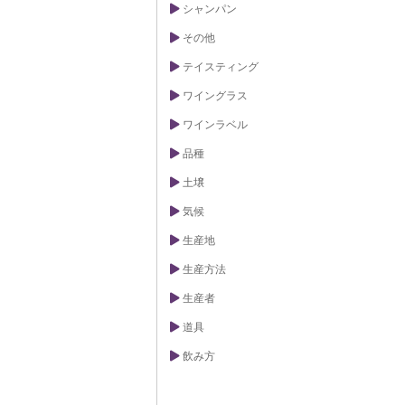
ば、日本のワイ
シャンパン
る情熱に触れる
その他
テイスティング
ワイングラス
ワインラベル
品種
土壌
気候
生産地
生産方法
生産者
道具
飲み方