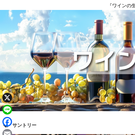
『ワインの
X
L
サントリー
i
F