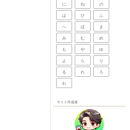
に
ね
の
は
ひ
ふ
へ
ほ
ま
み
む
め
も
や
ゆ
よ
ら
り
る
れ
ろ
わ
サイト作成者