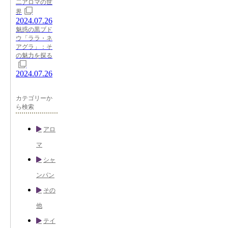
二アロマの世
界
2024.07.26
魅惑の黒ブド
ウ「ララ・ネ
アグラ」：そ
の魅力を探る
2024.07.26
カテゴリーか
ら検索
アロ
マ
シャ
ンパン
その
他
テイ