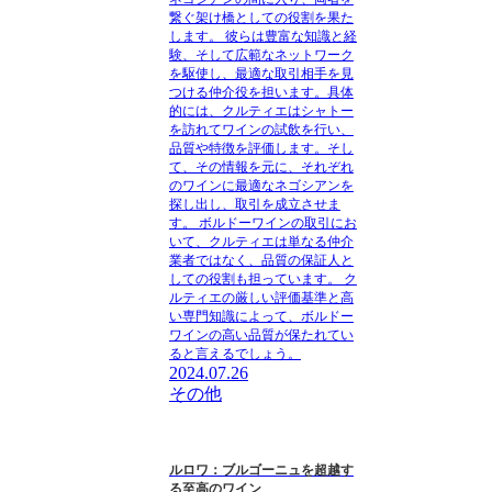
繋ぐ架け橋としての役割を果た
します。 彼らは豊富な知識と経
験、そして広範なネットワーク
を駆使し、最適な取引相手を見
つける仲介役を担います。具体
的には、クルティエはシャトー
を訪れてワインの試飲を行い、
品質や特徴を評価します。そし
て、その情報を元に、それぞれ
のワインに最適なネゴシアンを
探し出し、取引を成立させま
す。 ボルドーワインの取引にお
いて、クルティエは単なる仲介
業者ではなく、品質の保証人と
しての役割も担っています。 ク
ルティエの厳しい評価基準と高
い専門知識によって、ボルドー
ワインの高い品質が保たれてい
ると言えるでしょう。
2024.07.26
その他
ルロワ：ブルゴーニュを超越す
る至高のワイン