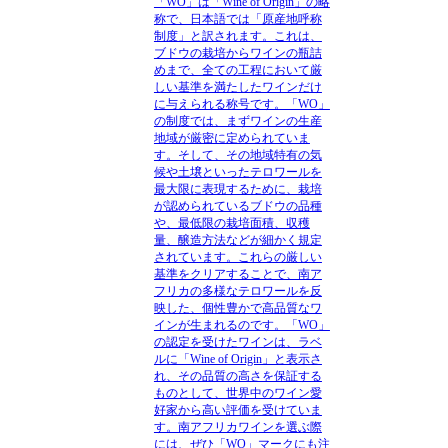
「WO」は「Wine of Origin」の略
称で、日本語では「原産地呼称
制度」と訳されます。これは、
ブドウの栽培からワインの瓶詰
めまで、全ての工程において厳
しい基準を満たしたワインだけ
に与えられる称号です。「WO」
の制度では、まずワインの生産
地域が厳密に定められていま
す。そして、その地域特有の気
候や土壌といったテロワールを
最大限に表現するために、栽培
が認められているブドウの品種
や、最低限の栽培面積、収穫
量、醸造方法などが細かく規定
されています。これらの厳しい
基準をクリアすることで、南ア
フリカの多様なテロワールを反
映した、個性豊かで高品質なワ
インが生まれるのです。「WO」
の認定を受けたワインは、ラベ
ルに「Wine of Origin」と表示さ
れ、その品質の高さを保証する
ものとして、世界中のワイン愛
好家から高い評価を受けていま
す。南アフリカワインを選ぶ際
には、ぜひ「WO」マークにも注