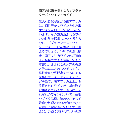
南アの銘酒を探すなら：プラッ
ターズ・ワイン・ガイド
雄大な自然が広がる南アフリカ
は、個性豊かなワインを生み出
すワイン産地としても知られて
います。その魅力あふれるワイ
ンの世界を探求したいと考える
なら、『プラッターズ・ワイ
ン・ガイド』は必携の一冊と言
えるでしょう。1980年の創刊以
来、南アフリカワインの品質向
上と発展に大きく貢献してきた
本書は、まさにこの分野の権威
と呼ぶにふさわしいでしょう。
経験豊富な専門家チームによる
厳格なブラインドテイスティン
グを経て、南アフリカ全土から
厳選されたワインが、星の数で
評価されています。さらに、そ
れぞれのワインについて、産地
やブドウ品種、味わい、そして
最適な料理との組み合わせなど
が詳しく解説されています。例
えば、力強く芳醇な味わいの赤