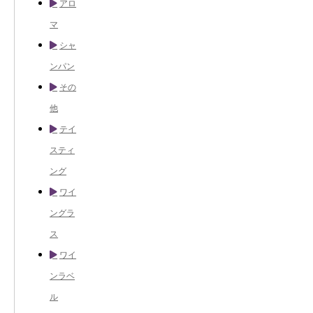
アロ
マ
シャ
ンパン
その
他
テイ
スティ
ング
ワイ
ングラ
ス
ワイ
ンラベ
ル