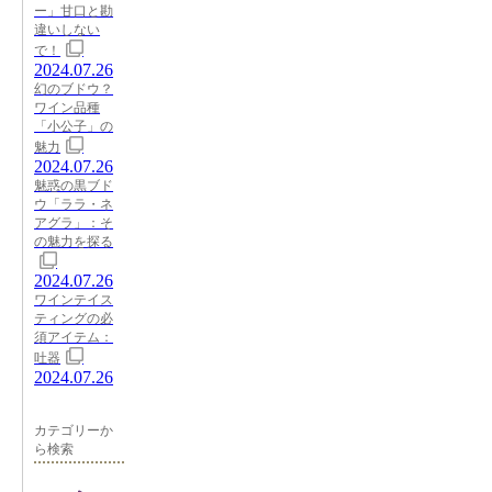
ー」甘口と勘
違いしない
で！
2024.07.26
幻のブドウ？
ワイン品種
「小公子」の
魅力
2024.07.26
魅惑の黒ブド
ウ「ララ・ネ
アグラ」：そ
の魅力を探る
2024.07.26
ワインテイス
ティングの必
須アイテム：
吐器
2024.07.26
カテゴリーか
ら検索