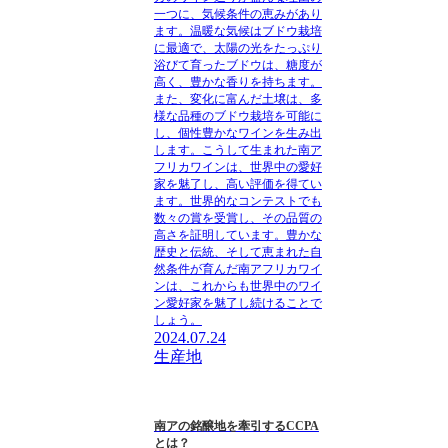
一つに、気候条件の恵みがあり
ます。温暖な気候はブドウ栽培
に最適で、太陽の光をたっぷり
浴びて育ったブドウは、糖度が
高く、豊かな香りを持ちます。
また、変化に富んだ土壌は、多
様な品種のブドウ栽培を可能に
し、個性豊かなワインを生み出
します。こうして生まれた南ア
フリカワインは、世界中の愛好
家を魅了し、高い評価を得てい
ます。世界的なコンテストでも
数々の賞を受賞し、その品質の
高さを証明しています。豊かな
歴史と伝統、そして恵まれた自
然条件が育んだ南アフリカワイ
ンは、これからも世界中のワイ
ン愛好家を魅了し続けることで
しょう。
2024.07.24
生産地
南アの銘醸地を牽引するCCPA
とは？