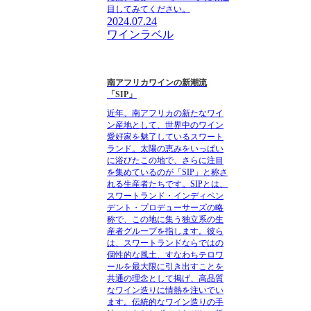
目してみてください。
2024.07.24
ワインラベル
南アフリカワインの新潮流
「SIP」
近年、南アフリカの新たなワイ
ン産地として、世界中のワイン
愛好家を魅了しているスワート
ランド。太陽の恵みをいっぱい
に浴びたこの地で、さらに注目
を集めているのが「SIP」と称さ
れる生産者たちです。SIPとは、
スワートランド・インディペン
デント・プロデューサーズの略
称で、この地に集う独立系の生
産者グループを指します。彼ら
は、スワートランドならではの
個性的な風土、すなわちテロワ
ールを最大限に引き出すことを
共通の理念として掲げ、高品質
なワイン造りに情熱を注いでい
ます。伝統的なワイン造りの手