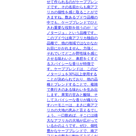
せて作られるのがケープブレン
ドです。その名前からも南アフ
リカの個性を感じ取ることがで
きますね。数あるブドウ品種の
中でも、ケープブレンドでひと
きわ重要な役割を担うのが「ピ
ノタージュ」という品種です。
このブドウは南アフリカ独自の
品種で、他の地域ではなかなか
お目にかかれません。力強く、
それでいてどこか野性味を感じ
させる味わいと、鼻腔をくすぐ
るスパイシーな香りが特徴で
す。ケープブレンドは、このピ
ノタージュを30%以上使用する
ことが決められており、他の品
種とブレンドすることで、複雑
で奥行きのある味わいを生み出
します。果実の甘みと酸味、そ
してスパイシーな香りが織りな
すハーモニーは、まさに南アフ
リカの大地の恵みと言えるでし
ょう。一口飲めば、そこには雄
大なアフリカの大地が広がって
いるかのようです。ぜひ、個性
豊かなケープブレンドで、南ア
フリカの魅力に触れてみてくだ