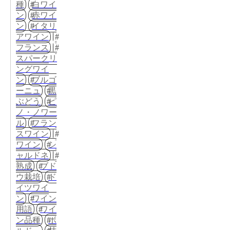
種
白ワイ
ン
赤ワイ
ン
イタリ
アワイン
フランス
スパークリ
ングワイ
ン
ブルゴ
ーニュ
黒
ぶどう
ピ
ノ・ノワー
ル
フラン
スワイン
ワイン
シ
ャルドネ
熟成
ブド
ウ栽培
ド
イツワイ
ン
ワイン
用語
ワイ
ン品種
ボ