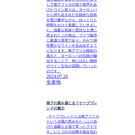
して南アフリカの地で産声をあ
げたワイン造りは、ヨーロッパ
から持ち込まれた伝統的な技術
を受け継ぎながら、ゆっくりと
時間をかけて発展していきまし
た。温暖な気候と肥沃な土壌に
恵まれたこの地は、ブドウ栽培
に最適な環境であり、やがて個
性豊かなワインを生み出すよう
になります。南アフリカ独自の
風土と、ヨーロッパの伝統が融
合することで、他にはない独特
のワイン文化が花開いていった
のです。
2024.07.26
生産地
南アの風を感じる？ケープブレ
ンドの魅力
- ケープブレンドとは南アフリカ
という太陽の恵みをたっぷり浴
びた温暖な土地で育ったブドウ
を、いくつかの品種を組み合わ