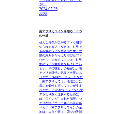
さい。
2024.07.26
品種
南アフリカワインを知る：６つ
の州域
雄大な景色が広がるブドウ畑で
知られる南アフリカは、世界で
も有数のワイン生産国です。太
陽の恵みをたっぷり浴びたブド
ウから生まれるワインは、世界
中のワイン愛好家を魅了してい
ます。その味わいの秘密は、南
アフリカ独特の気候と土壌にあ
ります。 多様なテロワールを持
つ南アフリカでは、地域ごとに
異なる個性を持つワインが生ま
れます。 この奥深いワインの世
界をより深く理解するために
は、ワインが生まれた場所、つ
まり産地について知る必要があ
ります。南アフリカワインの産
地は、大きく分けて四つの段階