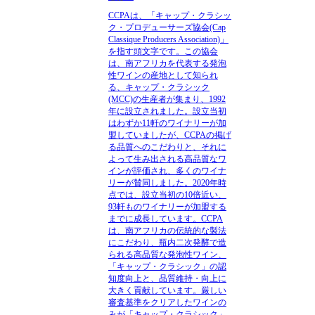
CCPAは、「キャップ・クラシッ
ク・プロデューサーズ協会(Cap
Classique Producers Association)」
を指す頭文字です。この協会
は、南アフリカを代表する発泡
性ワインの産地として知られ
る、キャップ・クラシック
(MCC)の生産者が集まり、1992
年に設立されました。設立当初
はわずか11軒のワイナリーが加
盟していましたが、CCPAの掲げ
る品質へのこだわりと、それに
よって生み出される高品質なワ
インが評価され、多くのワイナ
リーが賛同しました。2020年時
点では、設立当初の10倍近い、
93軒ものワイナリーが加盟する
までに成長しています。CCPA
は、南アフリカの伝統的な製法
にこだわり、瓶内二次発酵で造
られる高品質な発泡性ワイン、
「キャップ・クラシック」の認
知度向上と、品質維持・向上に
大きく貢献しています。厳しい
審査基準をクリアしたワインの
みが「キャップ・クラシック」