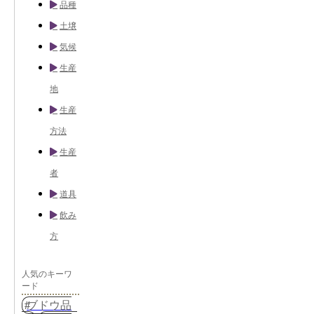
品種
土壌
気候
生産
地
生産
方法
生産
者
道具
飲み
方
人気のキーワ
ード
ブドウ品