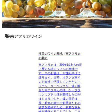
南アフリカワイン
注目のワイン産地：南アフリカ
の魅力
南アフリカは、300年以上もの長
い歴史を誇るワインの産地で
す。その起源は、17世紀半ばに
遡ります。当時、オランダ東イ
ンド会社で活躍していたヤン・
ファン・リーベックが、遠く離
れた南アフリカの地、ケープタ
ウンにブドウ畑を開拓したのが
はじまりでした。彼の目的は、
長い航海の途中で船乗りたちの
疲労を癒やすため、新鮮な飲み
物を確保することでした。こう