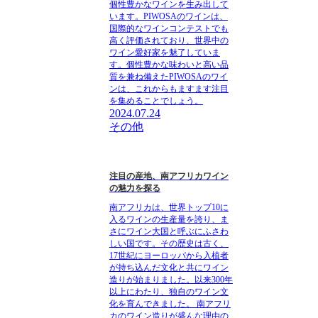
個性豊かなワインを生み出して
います。PIWOSAのワインは、
国際的なワインコンテストでも
高く評価されており、世界中の
ワイン愛好家を魅了していま
す。個性豊かな味わいと高い品
質を兼ね備えたPIWOSAのワイ
ンは、これからもますます注目
を集めることでしょう。
2024.07.24
その他
注目の産地、南アフリカワイン
の魅力を探る
南アフリカは、世界トップ10に
入るワインの生産量を誇り、ま
さにワイン大国と呼ぶにふさわ
しい国です。その歴史は古く、
17世紀にヨーロッパから入植者
が持ち込んだ文化と共にワイン
造りが始まりました。以来300年
以上にわたり、独自のワイン文
化を育んできました。 南アフリ
カのワイン造りが盛んな理由の