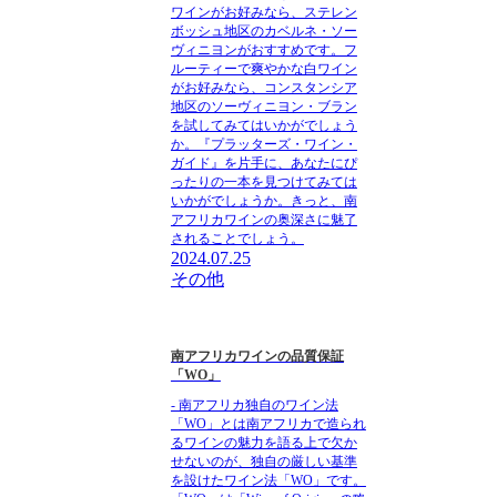
ワインがお好みなら、ステレン
ボッシュ地区のカベルネ・ソー
ヴィニヨンがおすすめです。フ
ルーティーで爽やかな白ワイン
がお好みなら、コンスタンシア
地区のソーヴィニヨン・ブラン
を試してみてはいかがでしょう
か。『プラッターズ・ワイン・
ガイド』を片手に、あなたにぴ
ったりの一本を見つけてみては
いかがでしょうか。きっと、南
アフリカワインの奥深さに魅了
されることでしょう。
2024.07.25
その他
南アフリカワインの品質保証
「WO」
- 南アフリカ独自のワイン法
「WO」とは南アフリカで造られ
るワインの魅力を語る上で欠か
せないのが、独自の厳しい基準
を設けたワイン法「WO」です。