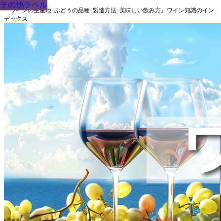
生産地
品種
生産地
その他
その他
ワインラベル
ワインラベル
その他
生産地
その他
『ワインの生産地･ぶどうの品種･製造方法･美味しい飲み方』ワイン知識のイン
デックス