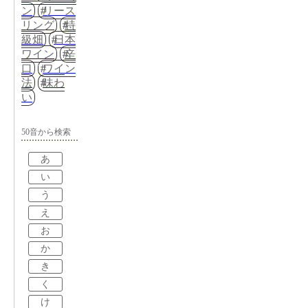
ン
リース
リング
特
級畑
日本
ワイン
辛
口
ワイン
法
味わ
い
50音から検索
あ
い
う
え
お
か
き
く
け