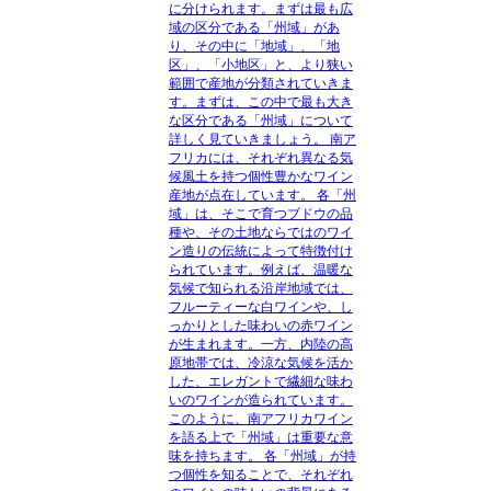
に分けられます。まずは最も広
域の区分である「州域」があ
り、その中に「地域」、「地
区」、「小地区」と、より狭い
範囲で産地が分類されていきま
す。まずは、この中で最も大き
な区分である「州域」について
詳しく見ていきましょう。 南ア
フリカには、それぞれ異なる気
候風土を持つ個性豊かなワイン
産地が点在しています。 各「州
域」は、そこで育つブドウの品
種や、その土地ならではのワイ
ン造りの伝統によって特徴付け
られています。例えば、温暖な
気候で知られる沿岸地域では、
フルーティーな白ワインや、し
っかりとした味わいの赤ワイン
が生まれます。一方、内陸の高
原地帯では、冷涼な気候を活か
した、エレガントで繊細な味わ
いのワインが造られています。
このように、南アフリカワイン
を語る上で「州域」は重要な意
味を持ちます。 各「州域」が持
つ個性を知ることで、それぞれ