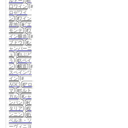
ルドー
甘
口ワイン
ロゼワイ
ン
ワイン
産地
ピエ
モンテ
ワ
イン醸造
ブドウ
シ
ャンパーニ
ュ
白ぶど
う
スペイ
ン
醸造
スペインワ
イン
AOC
アロ
マ
ポルト
ガル
シャ
ンパン
イ
タリア
タ
ンニン
カ
ベルネ・ソ
ーヴィニヨ