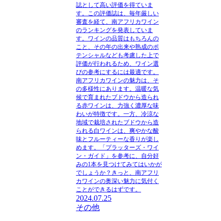
誌として高い評価を得ていま
す。この評価誌は、毎年厳しい
審査を経て、南アフリカワイン
のランキングを発表していま
す。ワインの品質はもちろんの
こと、その年の出来や熟成のポ
テンシャルなども考慮した上で
評価が行われるため、ワイン選
びの参考にするには最適です。
南アフリカワインの魅力は、そ
の多様性にあります。温暖な気
候で育まれたブドウから造られ
る赤ワインは、力強く濃厚な味
わいが特徴です。一方、冷涼な
地域で栽培されたブドウから造
られる白ワインは、爽やかな酸
味とフルーティーな香りが楽し
めます。「プラッターズ・ワイ
ン・ガイド」を参考に、自分好
みの1本を見つけてみてはいかが
でしょうか？きっと、南アフリ
カワインの奥深い魅力に気付く
ことができるはずです。
2024.07.25
その他