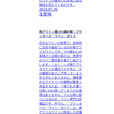
のワインの味わいの背景にある
物語が見えてくるのです。
2024.07.26
生産地
南アワイン選びの羅針盤！プラ
ッターズ・ワイン・ガイド
広大なワインの世界で、近年特
に注目を集めているのが南アフ
リカワインです。その味わいの
多様さと品質の高さは、世界中
のワイン愛好家を魅了し続けて
います。しかし、いざ南アフリ
カワインを選ぼうとすると、そ
の種類の多さに戸惑ってしまう
方も少なくありません。個性豊
かなワイナリーや銘柄が数多く
存在するため、一体どれを選べ
ば良いのか迷ってしまうのも無
理はありません。そんな時に頼
りになるのが、ワイン専門の評
価誌です。中でも、「プラッタ
ーズ・ワイン・ガイド」は、南
アフリカワインに特化した評価