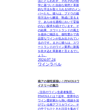
法にとらわれず、それぞれの哲
学に基づいた自由な発想と革新
的な手法を取り入れるSIPのメン
バーたち。彼らは、ブドウの栽
培方法から醸造、熟成に至るま
で、あらゆる過程において妥協
のない探求を続けています。そ
の結果、スワートランドの風土
を雄弁に物語る、個性豊かで高
品質なワインが生み出されてい
るのです。まさに彼らは、スワ
ートランドのワイン業界に新風
を吹き込む革新者と言えるでし
ょう。
2024.07.24
ワインラベル
南アの個性派揃い！PIWOSAワ
イナリーの魅力
- 注目のワイン生産者集団、
PIWOSAとは？近年、世界中の
ワイン愛好家から熱い視線を浴
びている南アフリカワイン。そ
の中でもひときわ注目を集めて