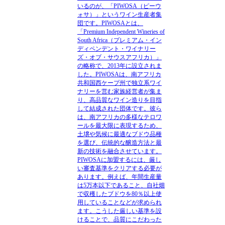
いるのが、「PIWOSA（ピーウ
ォサ）」というワイン生産者集
団です。PIWOSAとは、
「Premium Independent Wineries of
South Africa（プレミアム・イン
ディペンデント・ワイナリー
ズ・オブ・サウスアフリカ）」
の略称で、2013年に設立されま
した。PIWOSAは、南アフリカ
共和国西ケープ州で独立系ワイ
ナリーを営む家族経営者が集ま
り、高品質なワイン造りを目指
して結成された団体です。彼ら
は、南アフリカの多様なテロワ
ールを最大限に表現するため、
土壌や気候に最適なブドウ品種
を選び、伝統的な醸造方法と最
新の技術を融合させています。
PIWOSAに加盟するには、厳し
い審査基準をクリアする必要が
あります。例えば、年間生産量
は5万本以下であること、自社畑
で収穫したブドウを80％以上使
用していることなどが求められ
ます。こうした厳しい基準を設
けることで、品質にこだわった