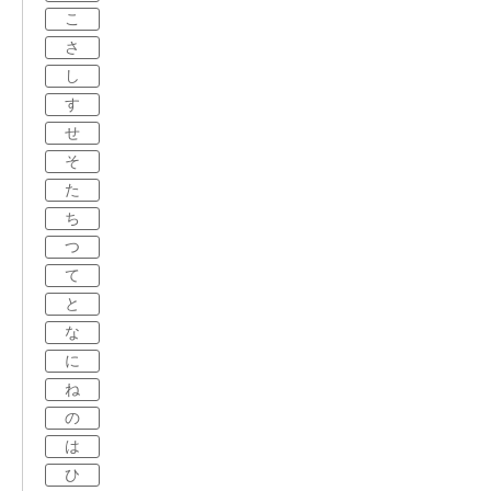
こ
さ
し
す
せ
そ
た
ち
つ
て
と
な
に
ね
の
は
ひ