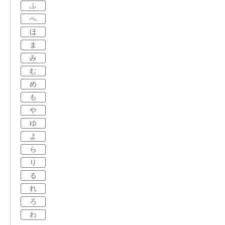
ふ
へ
ほ
ま
み
む
め
も
や
ゆ
よ
ら
り
る
れ
ろ
わ