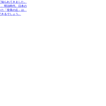
て知られてきました。
く、明治時代、日本の
きた「登美の丘」は、
できるでしょう。