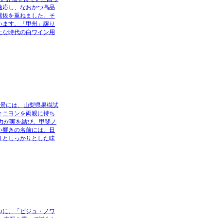
適応し、なおかつ高品
選抜を重ねました。そ
います。「甲州」譲り
たな時代の白ワイン用
背景には、山梨県果樹試
ィニヨンを両親に持ち
力が実を結び、甲斐ノ
い響きの名前には、日
りとしっかりとした味
つに、「ビジュ・ノワ