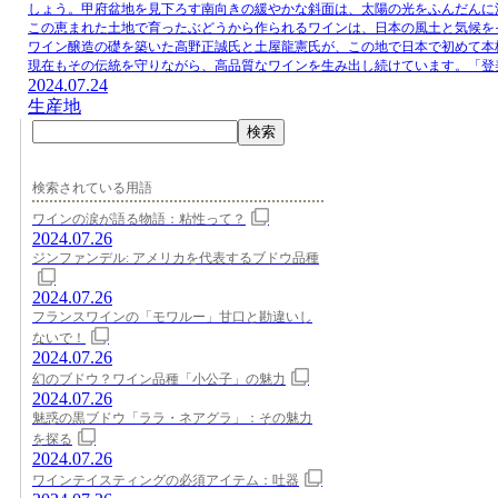
しょう。甲府盆地を見下ろす南向きの緩やかな斜面は、太陽の光をふんだんに
この恵まれた土地で育ったぶどうから作られるワインは、日本の風土と気候を
ワイン醸造の礎を築いた高野正誠氏と土屋龍憲氏が、この地で日本で初めて本
現在もその伝統を守りながら、高品質なワインを生み出し続けています。「登
2024.07.24
生産地
検索
検索されている用語
ワインの涙が語る物語：粘性って？
2024.07.26
ジンファンデル: アメリカを代表するブドウ品種
2024.07.26
フランスワインの「モワルー」甘口と勘違いし
ないで！
2024.07.26
幻のブドウ？ワイン品種「小公子」の魅力
2024.07.26
魅惑の黒ブドウ「ララ・ネアグラ」：その魅力
を探る
2024.07.26
ワインテイスティングの必須アイテム：吐器