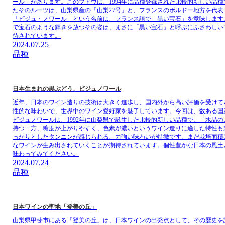
ール」があります。このブドウは、1994年に品種登録された比較的新しい品
たそのルーツは、山梨県産の「山梨27号」と、フランスのボルドー地方を代
「ビジュ・ノワール」という名前は、フランス語で「黒い宝石」を意味します
で宝石のような輝きを放つその姿は、まさに「黒い宝石」と呼ぶにふさわしい
待されています。
2024.07.25
品種
日本生まれの黒ぶどう、ビジュノワール
近年、日本のワイン造りの技術は大きく進歩し、国内外から高い評価を受けて
性的な味わいで、世界中のワイン愛好家を魅了しています。今回は、数ある国
ビジュノワールは、1992年に山梨県で誕生した比較的新しい品種で、「水晶
持つ一方、糖度が上がりやすく、色素が濃いというワイン造りに適した特性も
っかりとしたタンニンが感じられる、力強い味わいが特徴です。まだ栽培面積
なワインが生み出されていくことが期待されています。個性豊かな日本の風土
味わってみてください。
2024.07.24
品種
日本ワインの聖地「登美の丘」
山梨県甲斐市にある「登美の丘」は、日本ワインの出発点として、その歴史を