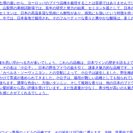
土壌の違いから、ヨーロッパのブドウ品種を栽培することは容易ではありませんで
。山梨県の果樹試験場では、長年の研究と努力の結果、セミヨンを親として、日本
セミヨンは、日本の高温多湿な気候にも耐性があり、病気にも強いという特徴を持
。今では、日本各地で栽培され、そのフルーティーな香りと爽やかな酸味は、多く
種を思い浮かべる方が多いでしょう。これらの品種は、日本ワインの歴史を語る上
。その名は「小公子」。日本の野生ブドウの血を引く、謎多き魅力的な品種です。
「カベルネ・ソーヴィニヨン」との交配によって、小公子は誕生しました。野生種
かけて育成が進められてきました。小公子は、栽培が難しい品種としても知られて
放ちます。濃厚な色合い、力強いタンニン、そして複雑な香りは、他の日本のブド
ン愛好家から高い評価を受けています。まだ生産量が少なく、希少性が高いのも魅
を感じさせてくれるでしょう。
白ワイン専用のぶどうの品種です。その誕生は1973年に遡ります。当時、世界中で