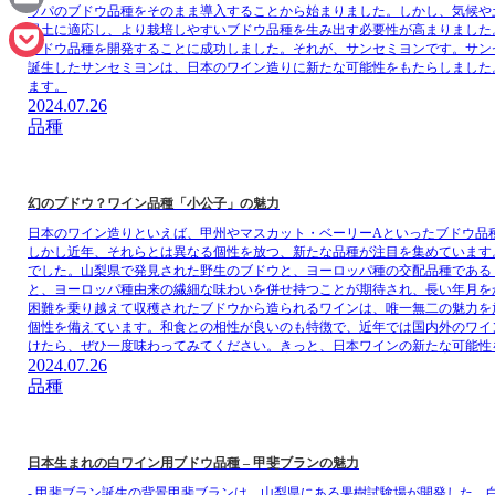
ッパのブドウ品種をそのまま導入することから始まりました。しかし、気候や
Email
風土に適応し、より栽培しやすいブドウ品種を生み出す必要性が高まりました
ブドウ品種を開発することに成功しました。それが、サンセミヨンです。サン
誕生したサンセミヨンは、日本のワイン造りに新たな可能性をもたらしました
Pocket
ます。
2024.07.26
品種
幻のブドウ？ワイン品種「小公子」の魅力
日本のワイン造りといえば、甲州やマスカット・ベーリーAといったブドウ品
しかし近年、それらとは異なる個性を放つ、新たな品種が注目を集めています
でした。山梨県で発見された野生のブドウと、ヨーロッパ種の交配品種である
と、ヨーロッパ種由来の繊細な味わいを併せ持つことが期待され、長い年月を
困難を乗り越えて収穫されたブドウから造られるワインは、唯一無二の魅力を
個性を備えています。和食との相性が良いのも特徴で、近年では国内外のワイ
けたら、ぜひ一度味わってみてください。きっと、日本ワインの新たな可能性
2024.07.26
品種
日本生まれの白ワイン用ブドウ品種 – 甲斐ブランの魅力
- 甲斐ブラン誕生の背景甲斐ブランは、山梨県にある果樹試験場が開発した、