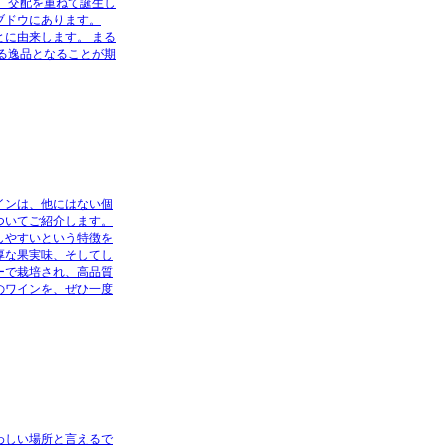
 交配を重ねて誕生し
ブドウにあります。
に由来します。 まる
る逸品となることが期
インは、他にはない個
ついてご紹介します。
しやすいという特徴を
厚な果実味、そしてし
ーで栽培され、高品質
のワインを、ぜひ一度
わしい場所と言えるで