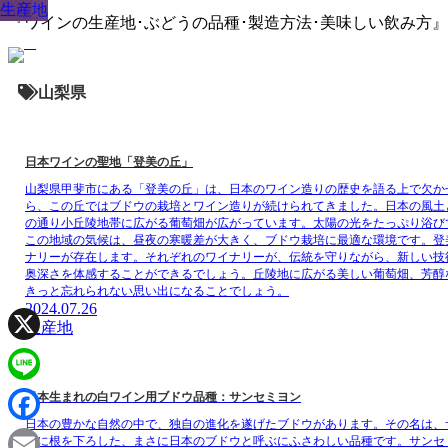
生産地
品種
品種
品種
品種
品種
品種
生産地
『ワインの生産地･ぶどうの品種･製造方法･美味しい飲み方
山梨県
日本ワインの聖地「登美の丘」
山梨県甲斐市にある「登美の丘」は、日本のワイン造りの歴史を語る上で欠か
ら、この丘ではブドウの栽培とワイン造りが続けられてきました。日本の風土
の通り小丘陵地帯に広がる葡萄畑が広がっています。太陽の光をたっぷり浴び
この地域の気候は、昼夜の寒暖差が大きく、ブドウ栽培に最適な環境です。登
ナリーが存在します。それぞれのワイナリーが、伝統を守りながら、新しい技
奥深さを体感することができるでしょう。丘陵地に広がる美しい葡萄畑、芳醇
きっと忘れられない思い出になることでしょう。
2024.07.26
生産地
X
Line
日本生まれの白ワイン用ブドウ品種：サンセミヨン
日本の豊かな自然の中で、独自の進化を遂げたブドウがあります。その名は、
Facebook
土に根を下ろした、まさに日本のブドウと呼ぶにふさわしい品種です。サンセ