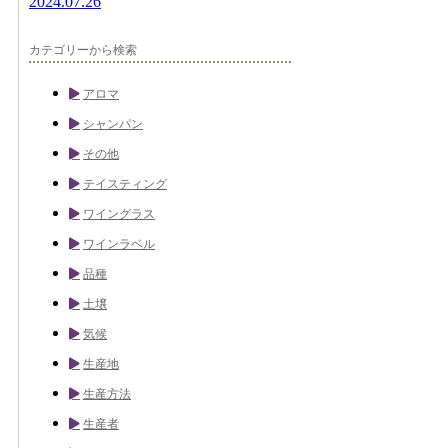
2024.07.26
カテゴリーから検索
アロマ
シャンパン
その他
テイスティング
ワイングラス
ワインラベル
品種
土壌
気候
生産地
生産方法
生産者