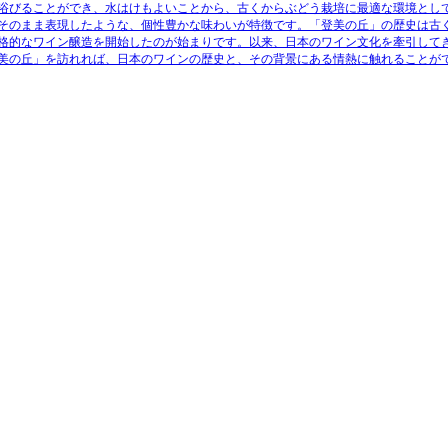
浴びることができ、水はけもよいことから、古くからぶどう栽培に最適な環境とし
そのまま表現したような、個性豊かな味わいが特徴です。「登美の丘」の歴史は古
格的なワイン醸造を開始したのが始まりです。以来、日本のワイン文化を牽引して
美の丘」を訪れれば、日本のワインの歴史と、その背景にある情熱に触れることが