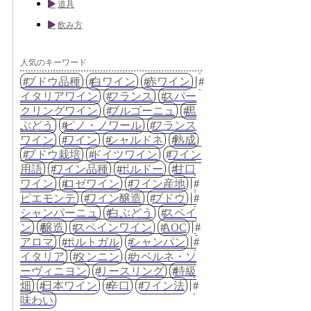
道具
飲み方
人気のキーワード
ブドウ品種
白ワイン
赤ワイン
イタリアワイン
フランス
スパー
クリングワイン
ブルゴーニュ
黒
ぶどう
ピノ・ノワール
フランス
ワイン
ワイン
シャルドネ
熟成
ブドウ栽培
ドイツワイン
ワイン
用語
ワイン品種
ボルドー
甘口
ワイン
ロゼワイン
ワイン産地
ピエモンテ
ワイン醸造
ブドウ
シャンパーニュ
白ぶどう
スペイ
ン
醸造
スペインワイン
AOC
アロマ
ポルトガル
シャンパン
イタリア
タンニン
カベルネ・ソ
ーヴィニヨン
リースリング
特級
畑
日本ワイン
辛口
ワイン法
味わい