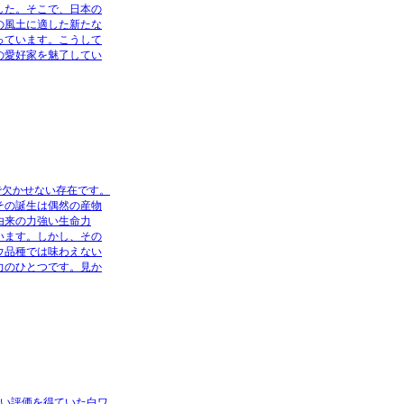
した。そこで、日本の
の風土に適した新たな
っています。こうして
の愛好家を魅了してい
で欠かせない存在です。
その誕生は偶然の産物
由来の力強い生命力
います。しかし、その
ウ品種では味わえない
力のひとつです。見か
高い評価を得ていた白ワ