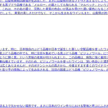
種で、山梨県果樹試験場が生み出した、まさに山梨県が誇るブドウと言えるでしょう。
表する黒ブドウ品種である「メルロー」の親としても知られる「マルベック」という
。これは、その名の通り、完熟した果実の色合いが黒みを帯びた濃い紫色になること
でしょう。 果実の美しさだけでなく、そこから生まれるワインもまた、山梨県が誇
います。特に、日本独自のぶどう品種や日本で誕生した新しい交配品種を使ったワ
産ぶどう品種の中でも、特に注目を集めている黒ぶどう品種「ビジュノワール」に
のように輝く黒」という意味の名前が付けられました。この品種は、病気に強く栽培
兼ね備えています。そのため、ビジュノワールを使ったワインは、深い色合いと濃
は広くありませんが、そのポテンシャルの高さから、今後ますます多くのワイナリ
と造り手の情熱によって生み出される、注目の国産ぶどう品種「ビジュノワール」
語る上で欠かせない場所です。まさに日本のワイン作りにおける聖地と呼ぶにふさ