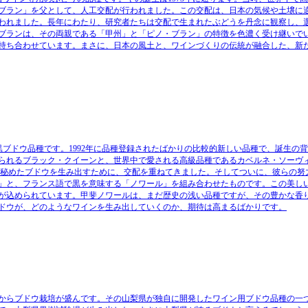
ブラン」を父として、人工交配が行われました。この交配は、日本の気候や土壌に
われました。長年にわたり、研究者たちは交配で生まれたぶどうを丹念に観察し、
ブランは、その両親である「甲州」と「ピノ・ブラン」の特徴を色濃く受け継いで
持ち合わせています。まさに、日本の風土と、ワインづくりの伝統が融合した、新
黒ブドウ品種です。1992年に品種登録されたばかりの比較的新しい品種で、誕生の
られるブラック・クイーンと、世界中で愛される高級品種であるカベルネ・ソーヴ
を秘めたブドウを生み出すために、交配を重ねてきました。そしてついに、彼らの努
」と、フランス語で黒を意味する「ノワール」を組み合わせたものです。この美し
が込められています。甲斐ノワールは、まだ歴史の浅い品種ですが、その豊かな香
ドウが、どのようなワインを生み出していくのか、期待は高まるばかりです。
からブドウ栽培が盛んです。その山梨県が独自に開発したワイン用ブドウ品種の一