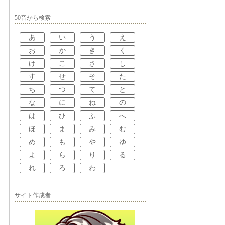
50音から検索
あ
い
う
え
お
か
き
く
け
こ
さ
し
す
せ
そ
た
ち
つ
て
と
な
に
ね
の
は
ひ
ふ
へ
ほ
ま
み
む
め
も
や
ゆ
よ
ら
り
る
れ
ろ
わ
サイト作成者