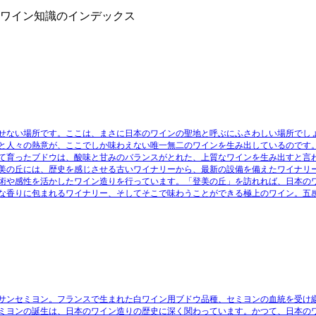
』ワイン知識のインデックス
せない場所です。ここは、まさに日本のワインの聖地と呼ぶにふさわしい場所でしょ
と人々の熱意が、ここでしか味わえない唯一無二のワインを生み出しているのです
て育ったブドウは、酸味と甘みのバランスがとれた、上質なワインを生み出すと言
美の丘には、歴史を感じさせる古いワイナリーから、最新の設備を備えたワイナリ
術や感性を活かしたワイン造りを行っています。「登美の丘」を訪れれば、日本の
な香りに包まれるワイナリー、そしてそこで味わうことができる極上のワイン。五
サンセミヨン。フランスで生まれた白ワイン用ブドウ品種、セミヨンの血統を受け
ミヨンの誕生は、日本のワイン造りの歴史に深く関わっています。かつて、日本の