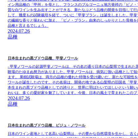
イン用品種の「甲州」を母とし、フランスのブルゴーニュ地方発祥の「ピノ・
質な白ワインを生み出すことができる、新たなぶどう品種の開発を目指して行
して、幾度もの試験栽培を経て、ついに「甲斐ブラン」は誕生しました。甲斐
の繊細な香りと味わいに加え、「ピノ・ブラン」由来のしっかりとした骨格を
品種と言えるでしょう。
2024.07.26
品種
日本生まれの黒ブドウ品種、甲斐ノワール
- 甲斐ノワールの起源甲斐ノワールは、その名の通り日本の山梨県で生まれた
験場のたゆまぬ努力がありました。甲斐ノワールは、病気に強い品種として知
ます。 果樹試験場は、両方の品種の優れた特徴を受け継いだ、新たな可能性
ワールが誕生したのです。その名前は、開発の地である山梨県の旧国名「甲斐
本生まれの黒ブドウ品種としての誇りと、世界に羽ばたいてほしいという願い
わいは、多くの愛好家を魅了しています。今後、日本の風土で育まれたこのブ
2024.07.26
品種
日本生まれの黒ブドウ品種、ビジュ・ノワール
日本のワイン産地として名高い山梨県は、その豊かな自然環境を生かし、古く