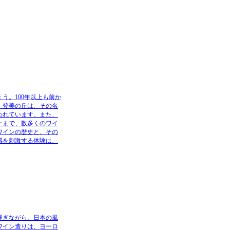
う。100年以上も前か
。登美の丘は、その名
われています。また、
ーまで、数多くのワイ
ワインの歴史と、その
感を刺激する体験は、
継ぎながら、日本の風
ワイン造りは、ヨーロ