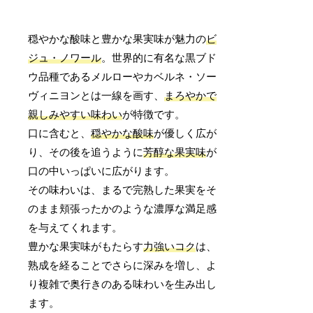
穏やかな酸味と豊かな果実味が魅力の
ビ
ジュ・ノワール
。世界的に有名な黒ブド
ウ品種であるメルローやカベルネ・ソー
ヴィニヨンとは一線を画す、
まろやかで
親しみやすい味わい
が特徴です。
口に含むと、
穏やかな酸味
が優しく広が
り、その後を追うように
芳醇な果実味
が
口の中いっぱいに広がります。
その味わいは、まるで完熟した果実をそ
のまま頬張ったかのような濃厚な満足感
を与えてくれます。
豊かな果実味がもたらす
力強いコク
は、
熟成を経ることでさらに深みを増し、よ
り複雑で奥行きのある味わいを生み出し
ます。