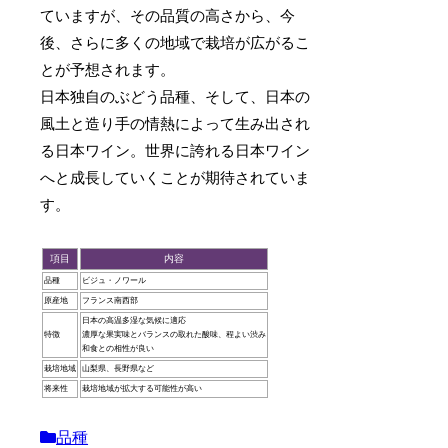
ていますが、その品質の高さから、今
後、さらに多くの地域で栽培が広がるこ
とが予想されます。
日本独自のぶどう品種、そして、日本の
風土と造り手の情熱によって生み出され
る日本ワイン。世界に誇れる日本ワイン
へと成長していくことが期待されていま
す。
項目
内容
品種
ビジュ・ノワール
原産地
フランス南西部
日本の高温多湿な気候に適応
特徴
濃厚な果実味とバランスの取れた酸味、程よい渋み
和食との相性が良い
栽培地域
山梨県、長野県など
将来性
栽培地域が拡大する可能性が高い
品種