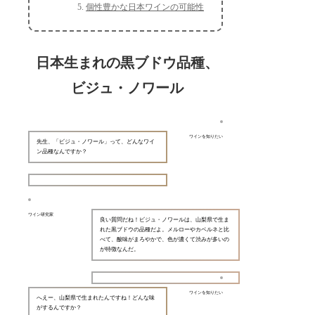
個性豊かな日本ワインの可能性
日本生まれの黒ブドウ品種、
ビジュ・ノワール
ワインを知りたい
先生、「ビジュ・ノワール」って、どんなワイ
ン品種なんですか？
ワイン研究家
良い質問だね！ビジュ・ノワールは、山梨県で生ま
れた黒ブドウの品種だよ。メルローやカベルネと比
べて、酸味がまろやかで、色が濃くて渋みが多いの
が特徴なんだ。
ワインを知りたい
へえー、山梨県で生まれたんですね！どんな味
がするんですか？