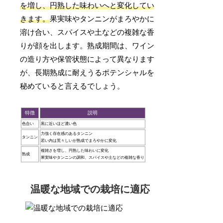
を増し、円熟した味わいへと変化してい
きます。
果実味やタンニンがまろやかに
溶け合い、スパイスや土などの複雑な香
りが顔を出します。熟成期間は、ワイン
の造り方や保管状態によって異なります
が、長期熟成に耐えうるポテンシャルを
秘めていると言えるでしょう。
特徴
説明
色合い
黒に近いほど濃い色
力強く存在感のあるタンニン
タンニン
若い内は荒々しいが熟成でまろやかに変化
複雑さを増し、円熟した味わいに変化
熟成
果実味やタンニンの調和、スパイスや土などの複雑な香り
温暖な地域での栽培に適応