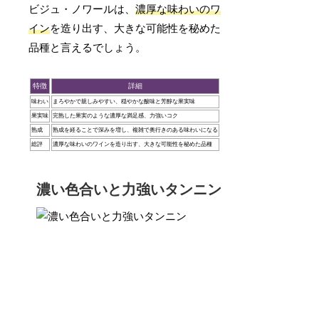
ビジュ・ノワールは、
濃厚な味わいのワ
イン
を造り出す、大きな可能性を秘めた
品種と言えるでしょう。
特徴
詳細
味わい
まろやかで親しみやすい、穏やかな酸味と芳醇な果実味
果実味
完熟した果実のような濃厚な満足感、力強いコク
熟成
熟成を経ることで深みを増し、複雑で奥行きのある味わいになる
総評
濃厚な味わいのワインを造り出す、大きな可能性を秘めた品種
濃い色合いと力強いタンニン