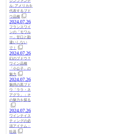
ジンファンデ
ル: アメリカを
代表するブド
ウ品種
2024.07.26
フランスワイ
ンの「モワル
ー」甘口と勘
違いしない
で！
2024.07.26
幻のブドウ？
ワイン品種
「小公子」の
魅力
2024.07.26
魅惑の黒ブド
ウ「ララ・ネ
アグラ」：そ
の魅力を探る
2024.07.26
ワインテイス
ティングの必
須アイテム：
吐器