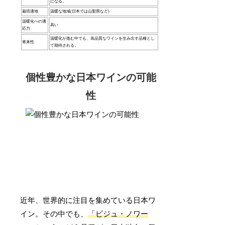
になる。
栽培適地
温暖な地域(日本では山梨県など)
温暖化への適
高い
応力
温暖化が進む中でも、高品質なワインを生み出す品種とし
将来性
て期待される。
個性豊かな日本ワインの可能
性
近年、世界的に注目を集めている日本ワ
イン。その中でも、
「ビジュ・ノワー