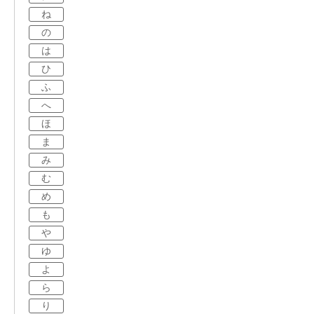
ね
の
は
ひ
ふ
へ
ほ
ま
み
む
め
も
や
ゆ
よ
ら
り