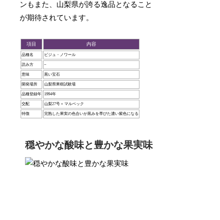
ンもまた、山梨県が誇る逸品となること
が期待されています。
項目
内容
品種名
ビジュ・ノワール
読み方
–
意味
黒い宝石
開発場所
山梨県果樹試験場
品種登録年
1994年
交配
山梨27号 × マルベック
特徴
完熟した果実の色合いが黒みを帯びた濃い紫色になる
穏やかな酸味と豊かな果実味