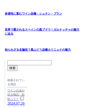
多様性に富むワイン品種：シュナン・ブラン
世界で愛されるスペインの黒ブドウ！ガルナッチャの魅力
に迫る
知られざる名脇役？黒ぶどう品種カリニェナの魅力
検索
検索されてい
る用語
ワインの涙が
語る物語：粘
性って？
2024.07.26