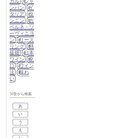
ガル
シャ
ンパン
イ
タリア
タ
ンニン
カ
ベルネ・ソ
ーヴィニヨ
ン
リース
リング
特
級畑
日本
ワイン
辛
口
ワイン
法
味わ
い
50音から検索
あ
い
う
え