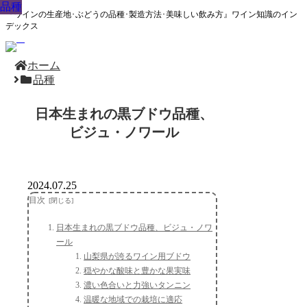
品種
品種
品種
品種
品種
品種
品種
品種
品種
『ワインの生産地･ぶどうの品種･製造方法･美味しい飲み方』ワイン知識のイン
デックス
ホーム
品種
日本生まれの黒ブドウ品種、
ビジュ・ノワール
2024.07.25
目次
日本生まれの黒ブドウ品種、ビジュ・ノワ
ール
山梨県が誇るワイン用ブドウ
穏やかな酸味と豊かな果実味
濃い色合いと力強いタンニン
温暖な地域での栽培に適応