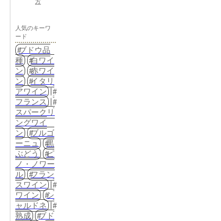
方
人気のキーワ
ード
ブドウ品
種
白ワイ
ン
赤ワイ
ン
イタリ
アワイン
フランス
スパークリ
ングワイ
ン
ブルゴ
ーニュ
黒
ぶどう
ピ
ノ・ノワー
ル
フラン
スワイン
ワイン
シ
ャルドネ
熟成
ブド