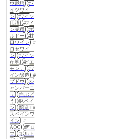
ウ栽培
ド
イツワイ
ン
ワイン
用語
ワイ
ン品種
ボ
ルドー
甘
口ワイン
ロゼワイ
ン
ワイン
産地
ピエ
モンテ
ワ
イン醸造
ブドウ
シ
ャンパーニ
ュ
白ぶど
う
スペイ
ン
醸造
スペインワ
イン
AOC
アロ
マ
ポルト