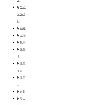
ス
ワイ
ンラベ
ル
品種
土壌
気候
生産
地
生産
方法
生産
者
道具
飲み