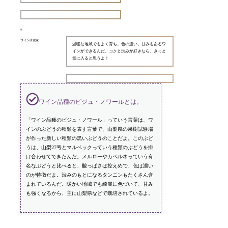
ワイン研究家
温暖な地域でもよく育ち、色の濃い、甘みもあるワ
インができるんだ。コクと渋みが好きなら、きっと
気に入ると思うよ！
ワイン品種のビジュ・ノワールとは。
「ワイン品種のビジュ・ノワール」っていう言葉は、ワ
インのぶどうの種類を表す言葉で、山梨県の果樹試験場
が作った新しい種類の黒いぶどうのことだよ。このぶど
うは、山梨27号とマルベックっていう種類のぶどうを掛
け合わせてできたんだ。メルローやカベルネっていう有
名なぶどうと比べると、酸っぱさは控えめで、色は濃い
のが特徴だよ。渋みのもとになるタンニンもたくさん含
まれているんだ。暖かい地域でも綺麗に色づいて、甘み
も強くなるから、主に山梨県などで栽培されているよ。