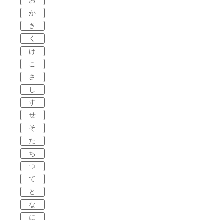
お
か
き
く
け
こ
さ
し
す
せ
そ
た
ち
つ
て
と
な
に