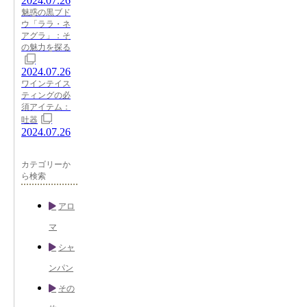
2024.07.26
魅惑の黒ブド
ウ「ララ・ネ
アグラ」：そ
の魅力を探る
2024.07.26
ワインテイス
ティングの必
須アイテム：
吐器
2024.07.26
カテゴリーか
ら検索
アロ
マ
シャ
ンパン
その