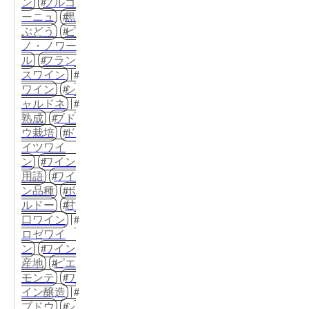
ン
ブルゴ
ーニュ
黒
ぶどう
ピ
ノ・ノワー
ル
フラン
スワイン
ワイン
シ
ャルドネ
熟成
ブド
ウ栽培
ド
イツワイ
ン
ワイン
用語
ワイ
ン品種
ボ
ルドー
甘
口ワイン
ロゼワイ
ン
ワイン
産地
ピエ
モンテ
ワ
イン醸造
ブドウ
シ