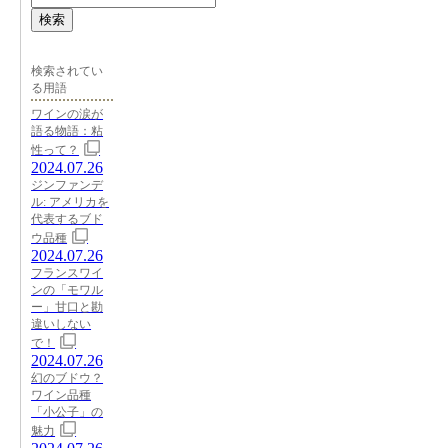
検索
検索されてい
る用語
ワインの涙が
語る物語：粘
性って？
2024.07.26
ジンファンデ
ル: アメリカを
代表するブド
ウ品種
2024.07.26
フランスワイ
ンの「モワル
ー」甘口と勘
違いしない
で！
2024.07.26
幻のブドウ？
ワイン品種
「小公子」の
魅力