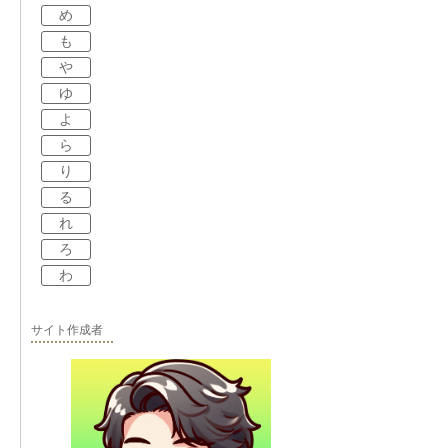
め
も
や
ゆ
よ
ら
り
る
れ
ろ
わ
サイト作成者