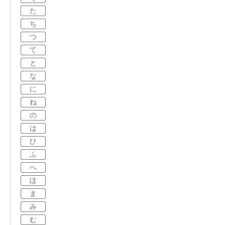
た
ち
つ
て
と
な
に
ね
の
は
ひ
ふ
へ
ほ
ま
み
む