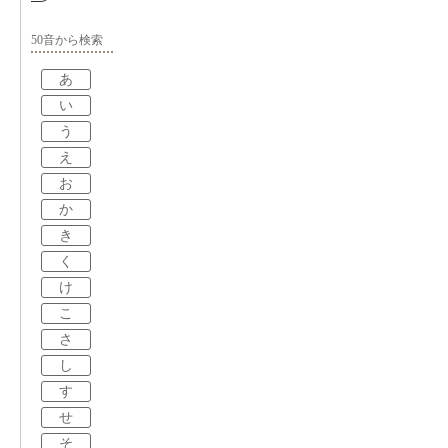
50音から検索
あ
い
う
え
お
か
き
く
け
こ
さ
し
す
せ
そ