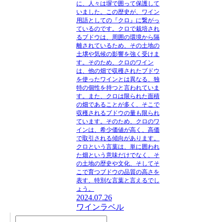
に、人々は塀で囲って保護して
いました。この歴史が、ワイン
用語としての『クロ』に繋がっ
ているのです。クロで栽培され
るブドウは、周囲の環境から隔
離されているため、その土地の
土壌や気候の影響を強く受けま
す。そのため、クロのワイン
は、他の畑で収穫されたブドウ
を使ったワインとは異なる、独
特の個性を持つと言われていま
す。また、クロは限られた面積
の畑であることが多く、そこで
収穫されるブドウの量も限られ
ています。そのため、クロのワ
インは、希少価値が高く、高価
で取引される傾向があります。
クロという言葉は、単に囲われ
た畑という意味だけでなく、そ
の土地の歴史や文化、そしてそ
こで育つブドウの品質の高さを
表す、特別な言葉と言えるでし
ょう。
2024.07.26
ワインラベル