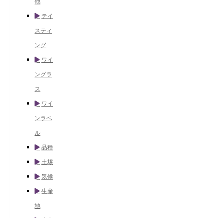
他
テイ
スティ
ング
ワイ
ングラ
ス
ワイ
ンラベ
ル
品種
土壌
気候
生産
地