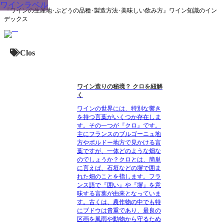
ワインラベル
『ワインの生産地･ぶどうの品種･製造方法･美味しい飲み方』ワイン知識のイン
デックス
Clos
ワイン造りの秘境？ クロを紐解
く
ワインの世界には、特別な響き
を持つ言葉がいくつか存在しま
す。その一つが『クロ』です。
主にフランスのブルゴーニュ地
方やボルドー地方で見かける言
葉ですが、一体どのような畑な
のでしょうか？クロとは、簡単
に言えば、石垣などの塀で囲ま
れた畑のことを指します。フラ
ンス語で『囲い』や『塀』を意
味する言葉が由来となっていま
す。古くは、農作物の中でも特
にブドウは貴重であり、最良の
区画を風雨や動物から守るため