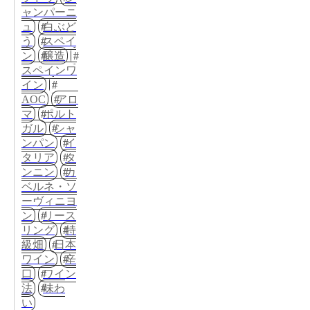
ャンパーニ
ュ
白ぶど
う
スペイ
ン
醸造
スペインワ
イン
AOC
アロ
マ
ポルト
ガル
シャ
ンパン
イ
タリア
タ
ンニン
カ
ベルネ・ソ
ーヴィニヨ
ン
リース
リング
特
級畑
日本
ワイン
辛
口
ワイン
法
味わ
い