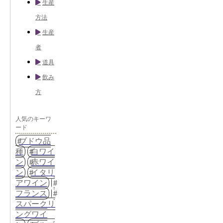
生産
方法
生産
者
道具
飲み
方
人気のキーワ
ード
ブドウ品
種
白ワイ
ン
赤ワイ
ン
イタリ
アワイン
フランス
スパークリ
ングワイ