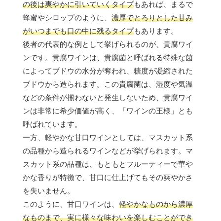
の後は爽やかに引いていくタイプ
もあれば、まるで
蜂蜜やシロップのように、
濃厚でとろりとした甘み
がいつまでも口の中に残るタイプ
もあります。
後者の代表的な例として挙げられるのが、貴腐ワイ
ンです。貴腐ワインは、貴腐菌と呼ばれる特殊な菌
によってブドウの水分が奪われ、糖度が凝縮された
ブドウから造られます。この貴腐菌は、湿度や気温
などの条件が揃わないと発生しないため、貴腐ワイ
ンは非常に希少価値が高く、「ワインの王様」とも
呼ばれています。
一方、軽やかな甘口ワインとしては、マスカット系
の品種から造られるワインなどが挙げられます。マ
スカット系の品種は、もともとフルーティーで華や
かな香りが特徴で、甘口に仕上げてもその爽やかさ
を失いません。
このように、甘口ワインは、
軽やかなものから濃厚
なものまで、実に様々な味わいを楽しむことができ