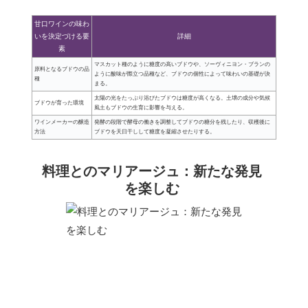
甘口ワインの味わ
いを決定づける要
詳細
素
マスカット種のように糖度の高いブドウや、ソーヴィニヨン・ブランの
原料となるブドウの品
ように酸味が際立つ品種など、ブドウの個性によって味わいの基礎が決
種
まる。
太陽の光をたっぷり浴びたブドウは糖度が高くなる。土壌の成分や気候
ブドウが育った環境
風土もブドウの生育に影響を与える。
ワインメーカーの醸造
発酵の段階で酵母の働きを調整してブドウの糖分を残したり、収穫後に
方法
ブドウを天日干しして糖度を凝縮させたりする。
料理とのマリアージュ：新たな発見
を楽しむ