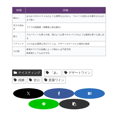
特徴
詳細
はちみつやキャラメルのような濃厚なものから、フルーツを思わせる爽やかなもの
味わい
まで様々
甘さの決め
ブドウの残糖量（発酵後に残る糖分）
手
フルーティーな香りの他、花のような香りやスパイスのような複雑な香りも楽しめ
香り
る
ペアリング
コクのある濃厚な甘口ワインは、デザートやチーズとの相性が抜群
産地やブドウの品種によって味わいは千差万別
その他
食後酒としてもおすすめ
テイスティング
「あ」
デザートワイン
残糖
甘口
貴腐ワイン