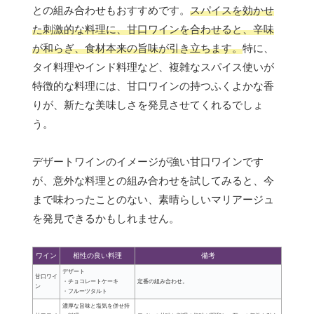
との組み合わせもおすすめです。
スパイスを効かせ
た刺激的な料理に、甘口ワインを合わせると、辛味
が和らぎ、食材本来の旨味が引き立ちます。
特に、
タイ料理やインド料理など、複雑なスパイス使いが
特徴的な料理には、甘口ワインの持つふくよかな香
りが、新たな美味しさを発見させてくれるでしょ
う。
デザートワインのイメージが強い甘口ワインです
が、意外な料理との組み合わせを試してみると、今
まで味わったことのない、素晴らしいマリアージュ
を発見できるかもしれません。
ワイン
相性の良い料理
備考
デザート
甘口ワイ
・チョコレートケーキ
定番の組み合わせ。
ン
・フルーツタルト
濃厚な旨味と塩気を併せ持