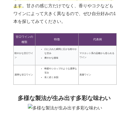
ます
。甘さの感じ方だけでなく、香りやコクなども
ワインによって大きく異なるので、ぜひ自分好みの1
本を探してみてください。
甘口ワインの
特徴
代表例
種類
口に入れた瞬間に広がる軽やか
な甘み
軽やかな甘口ワイ
マスカット系の品種から造られる
ン
ワイン
爽やかな後味
蜂蜜やシロップのような濃厚な
甘み
濃厚な甘口ワイン
貴腐ワイン
長く続く余韻
多様な製法が生み出す多彩な味わい