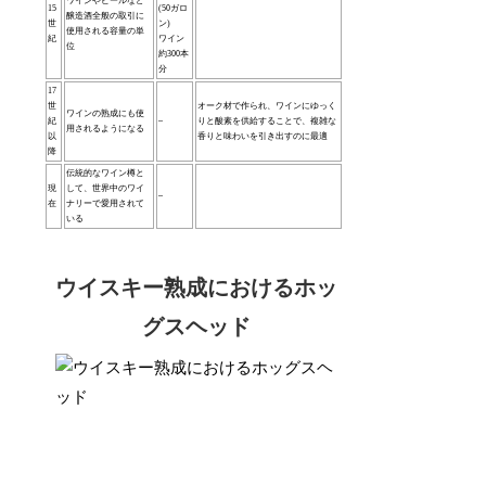
ワインやビールなど
15
(50ガロ
醸造酒全般の取引に
世
ン)
使用される容量の単
紀
ワイン
位
約300本
分
17
世
オーク材で作られ、ワインにゆっく
ワインの熟成にも使
紀
–
りと酸素を供給することで、複雑な
用されるようになる
以
香りと味わいを引き出すのに最適
降
伝統的なワイン樽と
現
して、世界中のワイ
–
在
ナリーで愛用されて
いる
ウイスキー熟成におけるホッ
グスヘッド