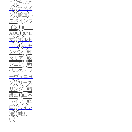
ュ
白ぶど
う
スペイ
ン
醸造
スペインワ
イン
AOC
アロ
マ
ポルト
ガル
シャ
ンパン
イ
タリア
タ
ンニン
カ
ベルネ・ソ
ーヴィニヨ
ン
リース
リング
特
級畑
日本
ワイン
辛
口
ワイン
法
味わ
い