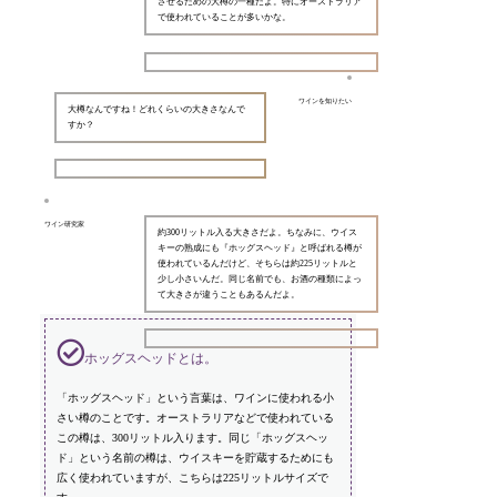
させるための大樽の一種だよ。特にオーストラリア
で使われていることが多いかな。
ワインを知りたい
大樽なんですね！どれくらいの大きさなんで
すか？
ワイン研究家
約300リットル入る大きさだよ。ちなみに、ウイス
キーの熟成にも『ホッグスヘッド』と呼ばれる樽が
使われているんだけど、そちらは約225リットルと
少し小さいんだ。同じ名前でも、お酒の種類によっ
て大きさが違うこともあるんだよ。
ホッグスヘッドとは。
「ホッグスヘッド」という言葉は、ワインに使われる小
さい樽のことです。オーストラリアなどで使われている
この樽は、300リットル入ります。同じ「ホッグスヘッ
ド」という名前の樽は、ウイスキーを貯蔵するためにも
広く使われていますが、こちらは225リットルサイズで