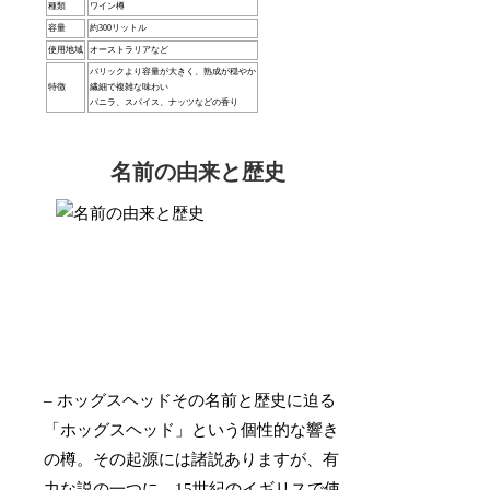
種類
ワイン樽
容量
約300リットル
使用地域
オーストラリアなど
バリックより容量が大きく、熟成が穏やか
特徴
繊細で複雑な味わい
バニラ、スパイス、ナッツなどの香り
名前の由来と歴史
– ホッグスヘッドその名前と歴史に迫る
「ホッグスヘッド」という個性的な響き
の樽。その起源には諸説ありますが、有
力な説の一つに、15世紀のイギリスで使