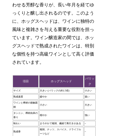
わせる芳醇な香りが、長い年月を経てゆ
っくりと醸し出されるのです。このよう
に、ホッグスヘッドは、ワインに独特の
風味と複雑さを与える重要な役割を担っ
ています。ワイン醸造家の間では、ホッ
グスヘッドで熟成されたワインは、特別
な個性を持つ高級ワインとして高く評価
されています。
バリッ
項目
ホッグスヘッド
ク
サイズ
大きい (バリックの約1.5倍)
小さい
熟成速度
緩やか
速い
ワインと樽材の接触面
小さい
大きい
積
タンニン、樽材由来の
穏やか
強い
香り
味わい
まろやかで複雑、繊細で奥行きがある
–
複雑、ナッツ、スパイス、ドライフル
熟成香
–
ーツなど