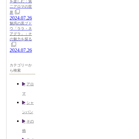
を楽しむ：第
二アロマの世
界
2024.07.26
魅惑の黒ブド
ウ「ララ・ネ
アグラ」：そ
の魅力を探る
2024.07.26
カテゴリーか
ら検索
アロ
マ
シャ
ンパン
その
他