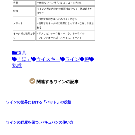
容量
一般的なワイン樽「バレル」よりも大きい
ワインと樽の内側の接触面積が少なく、熟成速度が
特徴
穏やか
– 円熟で複雑な味わいのワインになる
メリット
– 使用するオーク材の種類によって様々な香りが生ま
れる
オーク材の種類と香
– アメリカンオーク材：バニラ、キャラメル
り
– フレンチオーク材：スパイス、トースト
道具
「ほ」
ウイスキー
ワイン
樽
熟成
関連するワインの記事
ワインの世界における「バット」の役割
ワインの鮮度を保つ: バキュバンの使い方