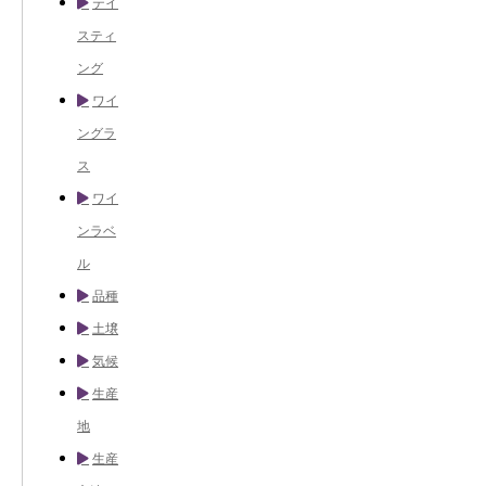
テイ
スティ
ング
ワイ
ングラ
ス
ワイ
ンラベ
ル
品種
土壌
気候
生産
地
生産