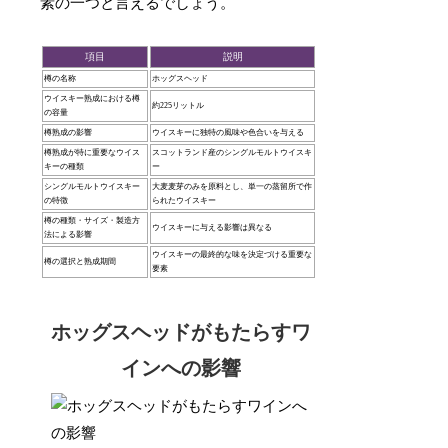
素の一つと言えるでしょう。
項目
説明
樽の名称
ホッグスヘッド
ウイスキー熟成における樽
約225リットル
の容量
樽熟成の影響
ウイスキーに独特の風味や色合いを与える
樽熟成が特に重要なウイス
スコットランド産のシングルモルトウイスキ
キーの種類
ー
シングルモルトウイスキー
大麦麦芽のみを原料とし、単一の蒸留所で作
の特徴
られたウイスキー
樽の種類・サイズ・製造方
ウイスキーに与える影響は異なる
法による影響
ウイスキーの最終的な味を決定づける重要な
樽の選択と熟成期間
要素
ホッグスヘッドがもたらすワ
インへの影響