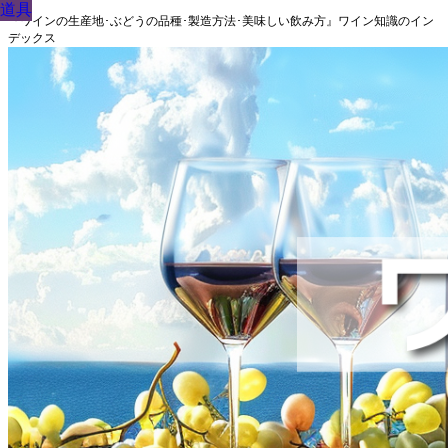
道具
道具
道具
道具
道具
道具
道具
道具
道具
『ワインの生産地･ぶどうの品種･製造方法･美味しい飲み方』ワイン知識のイン
デックス