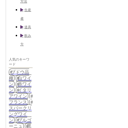
方法
生産
者
道具
飲み
方
人気のキーワ
ード
ブドウ品
種
白ワイ
ン
赤ワイ
ン
イタリ
アワイン
フランス
スパークリ
ングワイ
ン
ブルゴ
ーニュ
黒