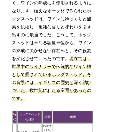
く、ワインの熟成にも使用されるように
なります。頑丈なオーク材で作られたホ
ッグスヘッドは、ワインにゆっくりと酸
素を供給し、複雑な香りと味わいを引き
出すのに最適でした。こうして、ホッグ
スヘッドは単なる容量単位から、ワイン
の熟成に欠かせない存在へと、その役割
を変化させていったのです。
現在では、
世界中のワイナリーで伝統的なワイン樽
として愛されているホッグスヘッド。そ
の背景には、イギリスの歴史と深く結び
ついた、数世紀にわたる変遷があったの
です。
時
ホッグスヘッド
容量
備考
代
の役割
約227リ
ットル