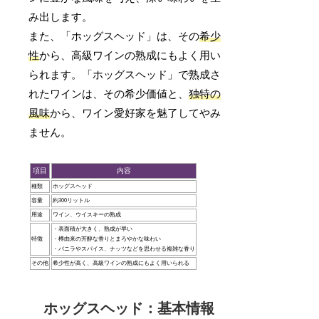
み出します。
また、「ホッグスヘッド」は、その
希少
性
から、高級ワインの熟成にもよく用い
られます。「ホッグスヘッド」で熟成さ
れたワインは、その希少価値と、
独特の
風味
から、ワイン愛好家を魅了してやみ
ません。
項目
内容
種類
ホッグスヘッド
容量
約300リットル
用途
ワイン、ウイスキーの熟成
・表面積が大きく、熟成が早い
特徴
・樽由来の芳醇な香りとまろやかな味わい
・バニラやスパイス、ナッツなどを思わせる複雑な香り
その他
希少性が高く、高級ワインの熟成にもよく用いられる
ホッグスヘッド：基本情報