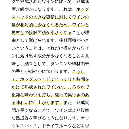
クで熟成されたワインに比べて、熟成速
度が緩やかになります。これは、
ホッグ
スヘッドの大きな容積に対してワインの
量が相対的に少なくなるため、ワインと
樽材との接触面積が小さくなる
ことが理
由として挙げられます。接触面積が小さ
いということは、それだけ樽材からワイ
ンに溶け出す成分が少なくなることを意
味し、結果として、タンニンや樽材由来
の香りが穏やかに加わります。
こうし
て、ホッグスヘッドでじっくりと時間を
かけて熟成されたワインは、まろやかで
複雑な味わいを持ち、繊細で奥行きのあ
る味わいに仕上がります。
また、熟成期
間が長くなることで、ワインはより複雑
な熟成香を帯びるようになります。ナッ
ツやスパイス、ドライフルーツなどを思