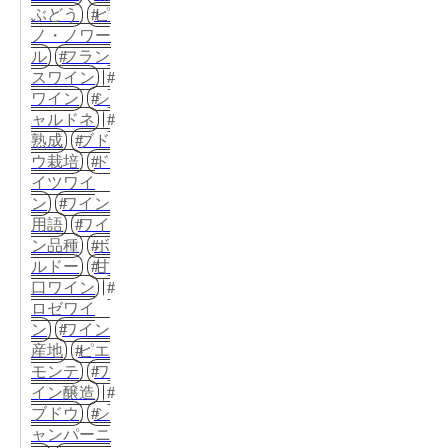
ぶどう
ピ
ノ・ノワー
ル
フラン
スワイン
ワイン
シ
ャルドネ
熟成
ブド
ウ栽培
ド
イツワイ
ン
ワイン
用語
ワイ
ン品種
ボ
ルドー
甘
口ワイン
ロゼワイ
ン
ワイン
産地
ピエ
モンテ
ワ
イン醸造
ブドウ
シ
ャンパーニ