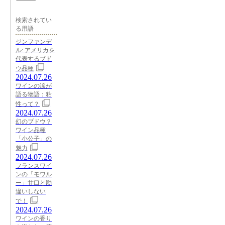
検索されてい
る用語
ジンファンデ
ル: アメリカを
代表するブド
ウ品種
2024.07.26
ワインの涙が
語る物語：粘
性って？
2024.07.26
幻のブドウ？
ワイン品種
「小公子」の
魅力
2024.07.26
フランスワイ
ンの「モワル
ー」甘口と勘
違いしない
で！
2024.07.26
ワインの香り