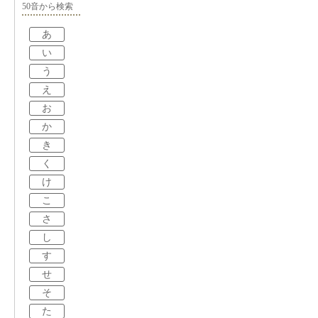
50音から検索
あ
い
う
え
お
か
き
く
け
こ
さ
し
す
せ
そ
た