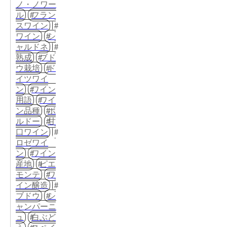
ノ・ノワー
ル
フラン
スワイン
ワイン
シ
ャルドネ
熟成
ブド
ウ栽培
ド
イツワイ
ン
ワイン
用語
ワイ
ン品種
ボ
ルドー
甘
口ワイン
ロゼワイ
ン
ワイン
産地
ピエ
モンテ
ワ
イン醸造
ブドウ
シ
ャンパーニ
ュ
白ぶど