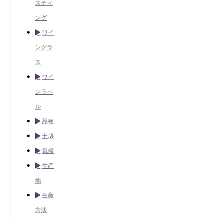
スティ
ング
ワイ
ングラ
ス
ワイ
ンラベ
ル
品種
土壌
気候
生産
地
生産
方法