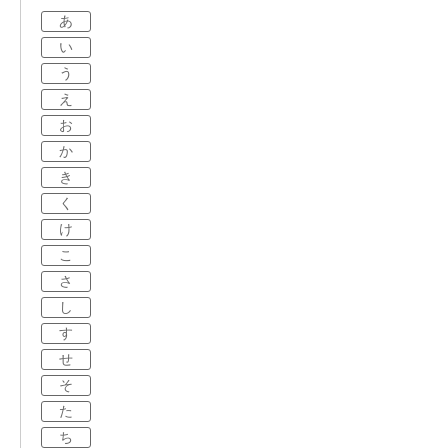
あ
い
う
え
お
か
き
く
け
こ
さ
し
す
せ
そ
た
ち