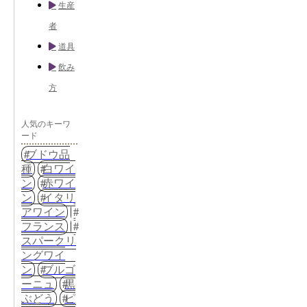
生産
者
道具
飲み
方
人気のキーワ
ード
ブドウ品
種
白ワイ
ン
赤ワイ
ン
イタリ
アワイン
フランス
スパークリ
ングワイ
ン
ブルゴ
ーニュ
黒
ぶどう
ピ