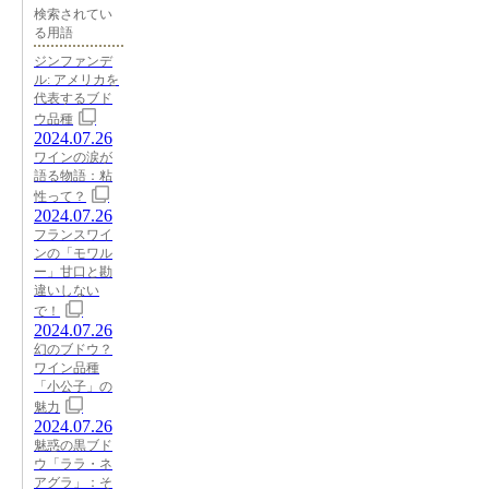
検索されてい
る用語
ジンファンデ
ル: アメリカを
代表するブド
ウ品種
2024.07.26
ワインの涙が
語る物語：粘
性って？
2024.07.26
フランスワイ
ンの「モワル
ー」甘口と勘
違いしない
で！
2024.07.26
幻のブドウ？
ワイン品種
「小公子」の
魅力
2024.07.26
魅惑の黒ブド
ウ「ララ・ネ
アグラ」：そ