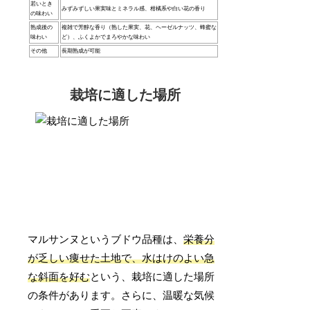
若いとき
みずみずしい果実味とミネラル感、柑橘系や白い花の香り
の味わい
熟成後の
複雑で芳醇な香り（熟した果実、花、ヘーゼルナッツ、蜂蜜な
味わい
ど）、ふくよかでまろやかな味わい
その他
長期熟成が可能
栽培に適した場所
マルサンヌというブドウ品種は、
栄養分
が乏しい痩せた土地で、水はけのよい急
な斜面を好む
という、栽培に適した場所
の条件があります。さらに、温暖な気候