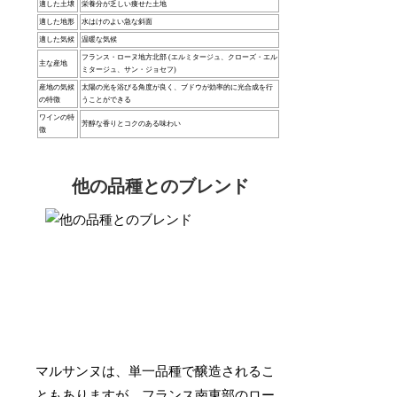
適した土壌
栄養分が乏しい痩せた土地
適した地形
水はけのよい急な斜面
適した気候
温暖な気候
フランス・ローヌ地方北部 (エルミタージュ、クローズ・エル
主な産地
ミタージュ、サン・ジョセフ)
産地の気候
太陽の光を浴びる角度が良く、ブドウが効率的に光合成を行
の特徴
うことができる
ワインの特
芳醇な香りとコクのある味わい
徴
他の品種とのブレンド
マルサンヌは、単一品種で醸造されるこ
ともありますが、フランス南東部のロー