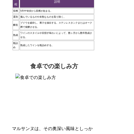
説明
程
収穫
9月中旬頃から収穫が始まる。
選別
傷んでいるものや未熟なものを取り除く。
ブドウを破砕し、果汁を抽出する。ステンレスタンクまたはオーク
醸造
樽で発酵させる。
ワインのスタイルや目指す味わいによって、数ヶ月から数年熟成さ
熟成
せる。
瓶詰
熟成したワインを瓶詰めする。
め
食卓での楽しみ方
マルサンヌは、その奥深い風味としっか