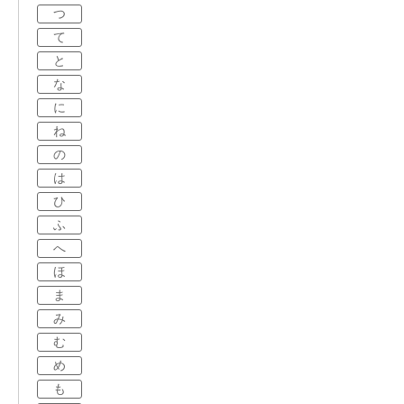
つ
て
と
な
に
ね
の
は
ひ
ふ
へ
ほ
ま
み
む
め
も