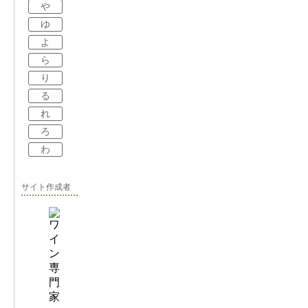
や
ゆ
よ
ら
り
る
れ
ろ
わ
サイト作成者