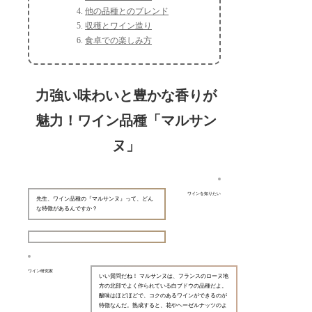
他の品種とのブレンド
収穫とワイン造り
食卓での楽しみ方
力強い味わいと豊かな香りが
魅力！ワイン品種「マルサン
ヌ」
ワインを知りたい
先生、ワイン品種の『マルサンヌ』って、どん
な特徴があるんですか？
ワイン研究家
いい質問だね！ マルサンヌは、フランスのローヌ地
方の北部でよく作られている白ブドウの品種だよ。
酸味はほどほどで、コクのあるワインができるのが
特徴なんだ。熟成すると、花やヘーゼルナッツのよ