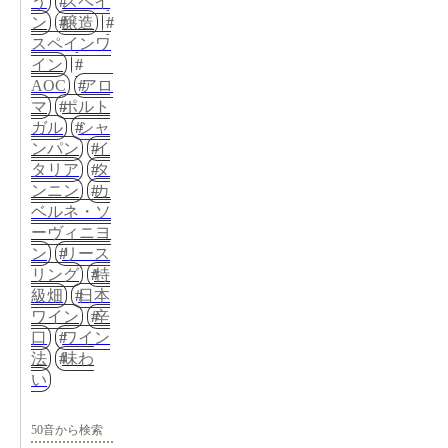
う
スペイ
ン
醸造
スペインワ
イン
AOC
アロ
マ
ポルト
ガル
シャ
ンパン
イ
タリア
タ
ンニン
カ
ベルネ・ソ
ーヴィニヨ
ン
リース
リング
特
級畑
日本
ワイン
辛
口
ワイン
法
味わ
い
50音から検索