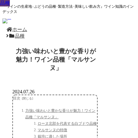
品種
品種
品種
品種
品種
品種
品種
品種
品種
『ワインの生産地･ぶどうの品種･製造方法･美味しい飲み方』ワイン知識のイン
デックス
ホーム
品種
力強い味わいと豊かな香りが
魅力！ワイン品種「マルサン
ヌ」
2024.07.26
目次
力強い味わいと豊かな香りが魅力！ワイン
品種「マルサンヌ」
ローヌ北部を代表する白ブドウ品種
マルサンヌの特徴
栽培に適した場所