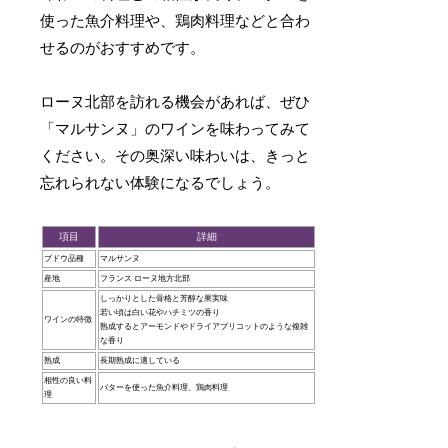
使った魚介料理や、鶏肉料理などと合わ
せるのがおすすめです。
ローヌ北部を訪れる機会があれば、ぜひ
「マルサンヌ」のワインを味わってみて
ください。その奥深い味わいは、きっと
忘れられない体験になるでしょう。
項目
詳細
ブドウ品種
マルサンヌ
産地
フランス ローヌ地方北部
しっかりとした骨格と芳醇な果実味
若い頃は白い花やハチミツの香り
ワインの特徴
熟成するとアーモンドやドライアプリコットのような複雑
な香り
熟成
長期熟成に適している
相性の良い料
バターを使った魚介料理、鶏肉料理
理