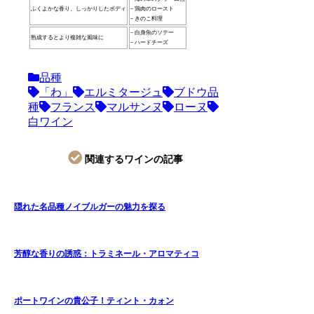
ふくよかな香り、しっかりしたボディ
– 鶏肉のロースト
– きのこ料理
– 白身魚のソテー
熟成するとより複雑な風味に
– ハードチーズ
品種
「わ」
エルミタージュ
ブドウ品
種
フランス
マルサンヌ
ローヌ
白ワイン
関連するワインの記事
隠れた名品種ノイブルガーの魅力を探る
芳醇な香りの誘惑：トラミネール・アロマティコ
ポートワインの貴公子！ティント・カォン