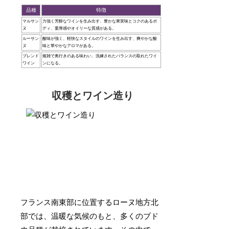
品種
特徴
マルサン
力強く芳醇なワインを生み出す、豊かな果実味とコクのあるボ
ヌ
ディ、重厚感やオイリーな質感がある。
ルーサン
酸味が強く、軽快なスタイルのワインを生み出す、爽やかな酸
ヌ
味と華やかなアロマがある。
ブレンド
複雑で奥行きのある味わい、洗練されたバランスの取れたワイ
ワイン
ンになる。
収穫とワイン造り
フランス南東部に位置するローヌ地方北
部では、温暖な気候のもと、多くのブド