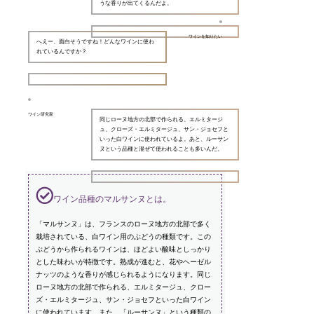
うな香りが出てくるんだよ。
ワインを知りたい
へえー、面白そうですね！どんなワインに使わ
れているんですか？
ワイン研究家
同じローヌ地方の北部で作られる、エルミタージ
ュ、クローズ・エルミタージュ、サン・ジョセフと
いった白ワインに使われているよ。あと、ルーサン
ヌという品種と混ぜて使われることも多いんだ。
ワイン品種のマルサンヌとは。
「マルサンヌ」は、フランスのローヌ地方の北部で多く
栽培されている、白ワイン用のぶどうの種類です。この
ぶどうから作られるワインは、ほどよい酸味としっかり
とした味わいが特徴です。熟成が進むと、花やヘーゼル
ナッツのような香りが感じられるようになります。同じ
ローヌ地方の北部で作られる、エルミタージュ、クロー
ズ・エルミタージュ、サン・ジョセフといった白ワイン
に使われています。また、「ルーサンヌ」という種類の