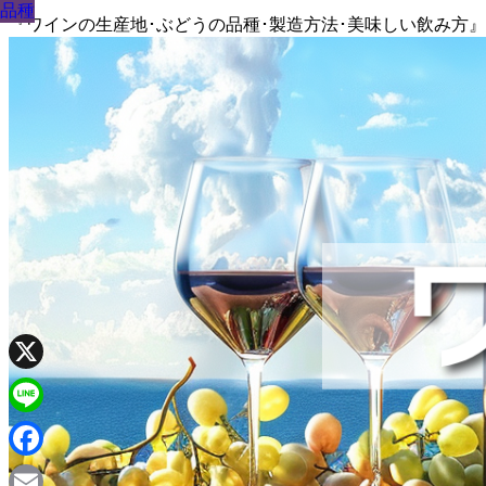
品種
品種
品種
品種
品種
品種
品種
品種
品種
『ワインの生産地･ぶどうの品種･製造方法･美味しい飲み方
X
Line
Facebook