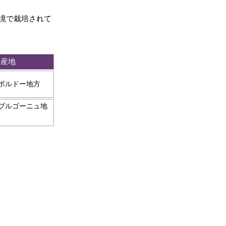
境で栽培されて
産地
ボルドー地方
ブルゴーニュ地