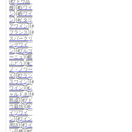
ブドウ品
種
白ワイ
ン
赤ワイ
ン
イタリ
アワイン
フランス
スパークリ
ングワイ
ン
ブルゴ
ーニュ
黒
ぶどう
ピ
ノ・ノワー
ル
フラン
スワイン
ワイン
シ
ャルドネ
熟成
ブド
ウ栽培
ド
イツワイ
ン
ワイン
用語
ワイ
ン品種
ボ