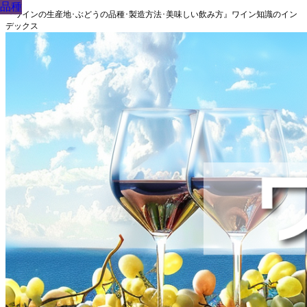
品種
品種
品種
品種
品種
品種
品種
品種
品種
『ワインの生産地･ぶどうの品種･製造方法･美味しい飲み方』ワイン知識のイン
デックス