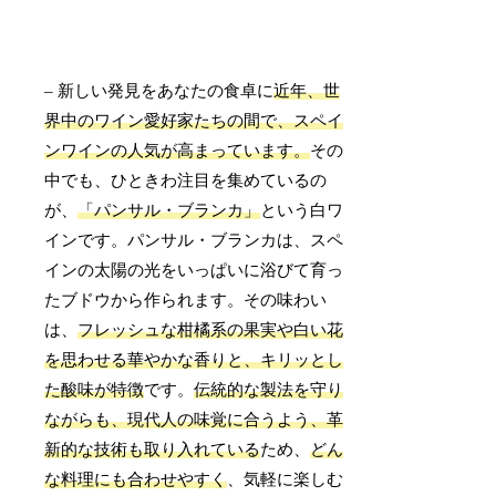
– 新しい発見をあなたの食卓に
近年、世
界中のワイン愛好家たちの間で、スペイ
ンワインの人気が高まっています。
その
中でも、ひときわ注目を集めているの
が、
「パンサル・ブランカ」
という白ワ
インです。パンサル・ブランカは、スペ
インの太陽の光をいっぱいに浴びて育っ
たブドウから作られます。その味わい
は、
フレッシュな柑橘系の果実や白い花
を思わせる華やかな香りと、キリッとし
た酸味が特徴
です。
伝統的な製法を守り
ながらも、現代人の味覚に合うよう、革
新的な技術も取り入れている
ため、
どん
な料理にも合わせやすく
、気軽に楽しむ