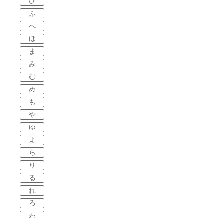
ひ
ふ
へ
ほ
ま
み
む
め
も
や
ゆ
よ
ら
り
る
れ
ろ
わ