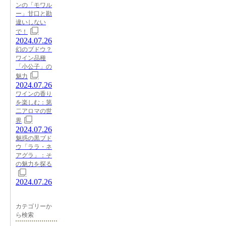
ンの「モワル
ー」甘口と勘
違いしない
で！
2024.07.26
幻のブドウ？
ワイン品種
「小公子」の
魅力
2024.07.26
ワインの香り
を楽しむ：第
二アロマの世
界
2024.07.26
魅惑の黒ブド
ウ「ララ・ネ
アグラ」：そ
の魅力を探る
2024.07.26
カテゴリーか
ら検索