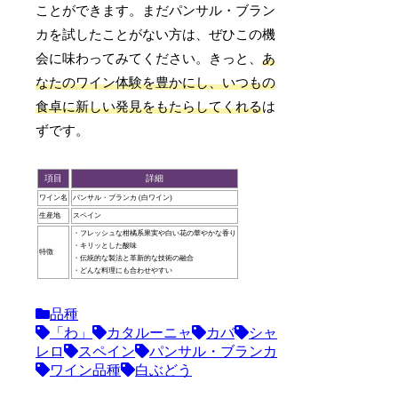
ことができます。まだパンサル・ブラン
カを試したことがない方は、ぜひこの機
会に味わってみてください。きっと、
あ
なたのワイン体験を豊かにし、いつもの
食卓に新しい発見をもたらしてくれる
は
ずです。
項目
詳細
ワイン名
パンサル・ブランカ (白ワイン)
生産地
スペイン
・フレッシュな柑橘系果実や白い花の華やかな香り
・キリッとした酸味
特徴
・伝統的な製法と革新的な技術の融合
・どんな料理にも合わせやすい
品種
「わ」
カタルーニャ
カバ
シャ
レロ
スペイン
パンサル・ブランカ
ワイン品種
白ぶどう