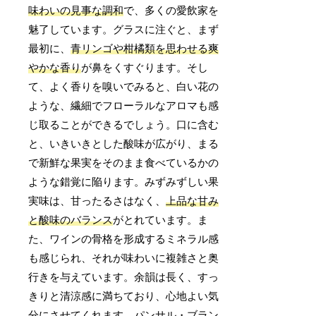
味わいの見事な調和
で、多くの愛飲家を
魅了しています。グラスに注ぐと、まず
最初に、
青リンゴや柑橘類を思わせる爽
やかな香り
が鼻をくすぐります。そし
て、よく香りを嗅いでみると、白い花の
ような、繊細でフローラルなアロマも感
じ取ることができるでしょう。口に含む
と、いきいきとした酸味が広がり、まる
で新鮮な果実をそのまま食べているかの
ような錯覚に陥ります。みずみずしい果
実味は、甘ったるさはなく、
上品な甘み
と酸味のバランス
がとれています。ま
た、ワインの骨格を形成するミネラル感
も感じられ、それが味わいに複雑さと奥
行きを与えています。余韻は長く、すっ
きりと清涼感に満ちており、心地よい気
分にさせてくれます。パンサル・ブラン