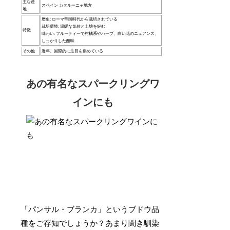
主な産
スペイン カタルーニャ地方
地
歴史: ローマ帝国時代から栽培されている
栽培環境: 温暖な気候と土壌を好む
特徴
味わい: フルーティーで柑橘系やハーブ、白い花のニュアンス、
しっかりした酸味
その他
近年、国際的に注目を集めている
あの有名なスパークリングワ
インにも
「パンサル・ブランカ」というブドウ品
種をご存知でしょうか？あまり聞き馴染