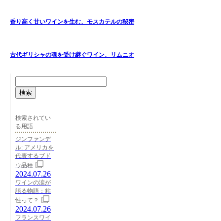
香り高く甘いワインを生む、モスカテルの秘密
古代ギリシャの魂を受け継ぐワイン、リムニオ
検索
検索されてい
る用語
ジンファンデ
ル: アメリカを
代表するブド
ウ品種
2024.07.26
ワインの涙が
語る物語：粘
性って？
2024.07.26
フランスワイ