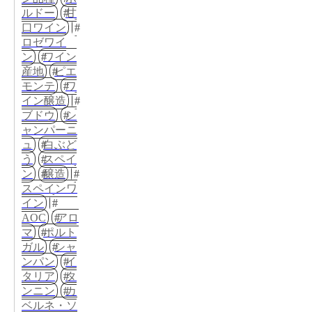
ルドー
甘
口ワイン
ロゼワイ
ン
ワイン
産地
ピエ
モンテ
ワ
イン醸造
ブドウ
シ
ャンパーニ
ュ
白ぶど
う
スペイ
ン
醸造
スペインワ
イン
AOC
アロ
マ
ポルト
ガル
シャ
ンパン
イ
タリア
タ
ンニン
カ
ベルネ・ソ