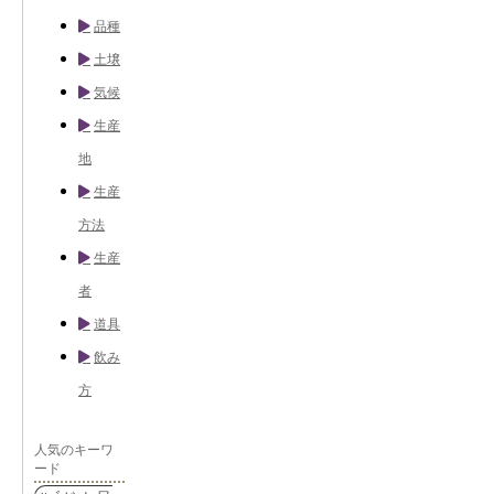
品種
土壌
気候
生産
地
生産
方法
生産
者
道具
飲み
方
人気のキーワ
ード