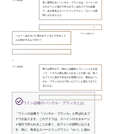
ワイン研究家
良い質問だね！パンサル・ブランカは、スペインの
カタルーニャ地方で作られている白ブドウの品種
で、あの有名なスパークリングワイン『カバ』の原
料にもなるんだよ。
ワインを知りたい
へえー！あのカバに使われているんですね！ど
んな味がするんですか？
ワイン研究家
香りは華やかで、味わいは酸味とフレッシュさがあ
って、ミネラル感も感じられることが多いね。色々
なブドウと混ぜて作るのが普通だけど、最近はパン
サル・ブランカだけで作ったワインも増えてきてい
るんだよ。
ワイン品種のパンサル・ブランカとは。
「ワインの品種で『パンサル・ブランカ』と呼ばれるブ
ドウがあります。このブドウは、スペインのカタルーニ
ャ地方で作られることが多く、白ワインの原料になりま
す。特に、有名なスパークリングワイン『カバ』に使わ