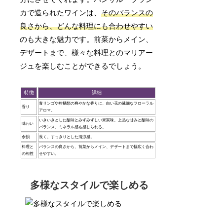
カで造られたワインは、
そのバランスの
良さから、どんな料理にも合わせやすい
のも大きな魅力です。前菜からメイン、
デザートまで、様々な料理とのマリアー
ジュを楽しむことができるでしょう。
特徴
詳細
青リンゴや柑橘類の爽やかな香りに、白い花の繊細なフローラル
香り
アロマ。
いきいきとした酸味とみずみずしい果実味。上品な甘みと酸味の
味わい
バランス、ミネラル感も感じられる。
余韻
長く、すっきりとした清涼感。
料理と
バランスの良さから、前菜からメイン、デザートまで幅広く合わ
の相性
せやすい。
多様なスタイルで楽しめる