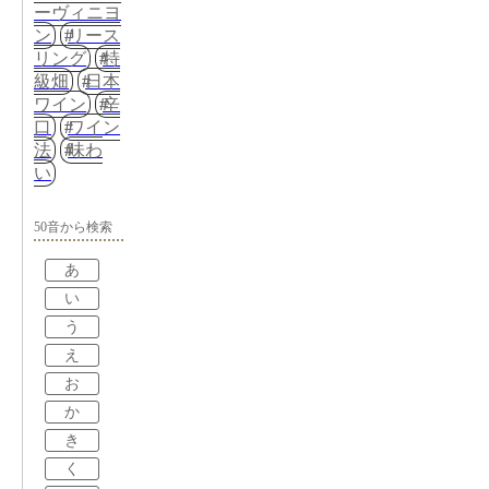
ーヴィニヨ
ン
リース
リング
特
級畑
日本
ワイン
辛
口
ワイン
法
味わ
い
50音から検索
あ
い
う
え
お
か
き
く