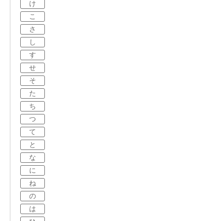
け
こ
さ
し
す
せ
そ
た
ち
つ
て
と
な
に
ね
の
は