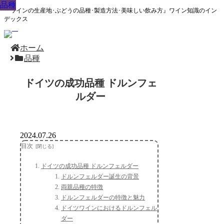
品種
品種
品種
品種
品種
品種
品種
品種
品種
『ワインの生産地･ぶどうの品種･製造方法･美味しい飲み方』ワイン知識のイン
デックス
ホーム
品種
ドイツの成功品種 ドルンフェ
ルダー
2024.07.26
目次
ドイツの成功品種 ドルンフェルダー
ドルンフェルダー誕生の背景
両親品種の特徴
ドルンフェルダーの特徴と魅力
ドイツワインにおけるドルンフェル
ダー