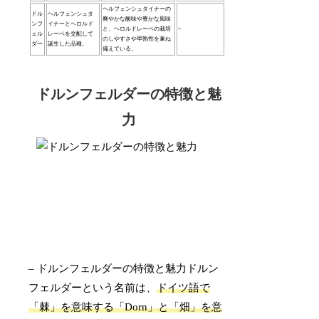
ヘルフェンシュタイナーの
ドル
ヘルフェンシュタ
爽やかな酸味や豊かな風味
ンフ
イナーとヘロルド
と、ヘロルドレーベの栽培
–
ェル
レーベを交配して
のしやすさや早熟性を兼ね
ダー
誕生した品種。
備えている。
ドルンフェルダーの特徴と魅
力
– ドルンフェルダーの特徴と魅力ドルン
フェルダーという名前は、
ドイツ語で
「棘」を意味する「Dorn」と「畑」を意