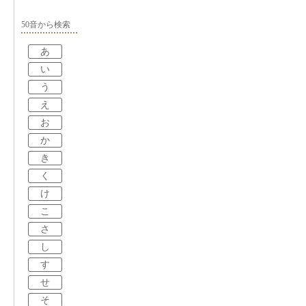
50音から検索
あ
い
う
え
お
か
き
く
け
こ
さ
し
す
せ
そ