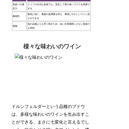
気候への適
ドイツの冷涼な気候でも、安定して質の高いブドウを収穫で
応力
きる
病気に強く、農薬の使用量を抑え、環境にやさしいワイン造
耐病性
りができる
他の品種よりも早く熟すため、短い生育期間しかない地域で
熟期
も有利
様々な味わいのワイン
ドルンフェルダーという品種のブドウ
は、多様な味わいのワインを生み出すこ
とができる、まさに七変化と言えるでし