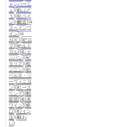
ャンパーニ
ュ
白ぶど
う
スペイ
ン
醸造
スペインワ
イン
AOC
アロ
マ
ポルト
ガル
シャ
ンパン
イ
タリア
タ
ンニン
カ
ベルネ・ソ
ーヴィニヨ
ン
リース
リング
特
級畑
日本
ワイン
辛
口
ワイン
法
味わ
い