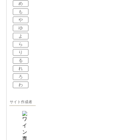
め
も
や
ゆ
よ
ら
り
る
れ
ろ
わ
サイト作成者