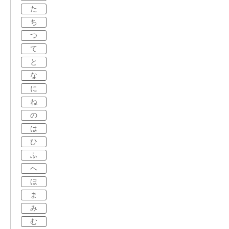
た
ち
つ
て
と
な
に
ね
の
は
ひ
ふ
へ
ほ
ま
み
む