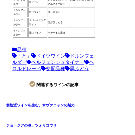
赤ワイン
ルダー
のものまで様々
ドルンフェ
ロゼワイン
淡い色合い
ルダー
ドルンフェ
スパークリング
泡が楽しめる
ルダー
ワイン
ドルンフェ
甘口ワイン
デザートに最適
ルダー
品種
「と」
ドイツワイン
ドルンフェ
ルダー
ヘルフェンシュタイナー
ヘ
ロルドレーベ
交配品種
黒ぶどう
関連するワインの記事
個性派ワインを生む、サヴァニャンの魅力
ジョージアの魂、ツォリコウリ