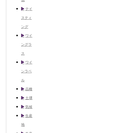
テイ
スティ
ング
ワイ
ングラ
ス
ワイ
ンラベ
ル
品種
土壌
気候
生産
地