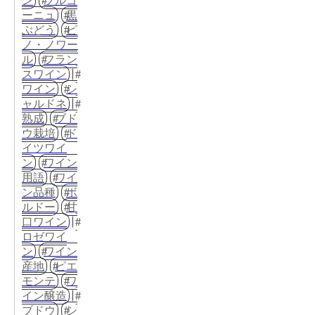
ン
ブルゴ
ーニュ
黒
ぶどう
ピ
ノ・ノワー
ル
フラン
スワイン
ワイン
シ
ャルドネ
熟成
ブド
ウ栽培
ド
イツワイ
ン
ワイン
用語
ワイ
ン品種
ボ
ルドー
甘
口ワイン
ロゼワイ
ン
ワイン
産地
ピエ
モンテ
ワ
イン醸造
ブドウ
シ