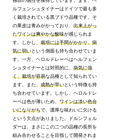
独自の個性を獲得しています。まず、ヘ
ルフェンシュタイナーはドイツで最も多
く栽培されている黒ブドウ品種です。そ
の果皮は青みがかっており、
出来上がっ
たワインは爽やかな酸味
が感じられま
す。しかし、
栽培には手間がかかり、病
気に弱い
という側面も持ち合わせていま
す。一方、ヘロルドレーベはヘルフェン
シュタイナーとは対照的に、
病気に強
く、栽培が容易
な品種として知られてい
ます。また、
成熟が早い
という特徴も持
ち合わせています。しかし、ヘロルドレ
ーベは色が薄いため、
ワインは淡い色合
いになりがち
で、濃厚な味わいに欠ける
という欠点がありました。ドルンフェル
ダーは、まさにこの二つの品種の長所を
組み合わせることを目指して開発されま