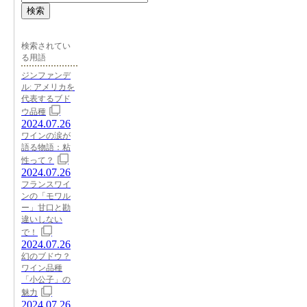
検索
検索されてい
る用語
ジンファンデ
ル: アメリカを
代表するブド
ウ品種
2024.07.26
ワインの涙が
語る物語：粘
性って？
2024.07.26
フランスワイ
ンの「モワル
ー」甘口と勘
違いしない
で！
2024.07.26
幻のブドウ？
ワイン品種
「小公子」の
魅力
2024.07.26