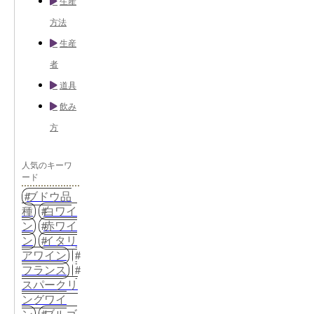
生産
方法
生産
者
道具
飲み
方
人気のキーワ
ード
ブドウ品
種
白ワイ
ン
赤ワイ
ン
イタリ
アワイン
フランス
スパークリ
ングワイ