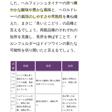
した。ヘルフェンシュタイナーの持つ
爽
やかな酸味や豊かな風味
と、ヘロルドレ
ーベの
栽培のしやすさや早熟性
を兼ね備
えた、まさに「良いとこどり」の品種と
言えるでしょう。両親品種のそれぞれの
短所を克服し、長所を伸ばすことで、ド
ルンフェルダーはドイツワインの新たな
可能性を切り開いたと言えるでしょう。
品
特徴
長所
短所
種
ヘル
ドイツで最も多く
フェ
栽培されている黒
栽培に手間がか
ンシ
爽やかな酸味と豊かな風味
ブドウ品種。果皮
かり、病気に弱
ュタ
を持つワインになる。
は青みがかった色
い。
イナ
をしている。
ー
ヘルフェンシュタ
色が薄いため、
ヘロ
イナーとは対照的
ワインは淡い色
ルド
栽培が容易で、成熟が早
に、病気に強く、
合いになりがち
レー
い。
栽培が容易な品
で、濃厚な味わ
ベ
種。成熟が早い。
いに欠ける。