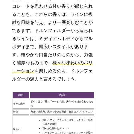
コレートを思わせる甘い香りが感じられ
ることも。これらの香りは、ワインに複
雑な風味を与え、より一層楽しむことが
できます。ドルンフェルダーから造られ
るワインは、ミディアムボディからフル
ボディまで、幅広いスタイルがありま
す。軽やかな口当たりのものから、力強
く濃厚なものまで、
様々な味わいのバリ
エーション
を楽しめるのも、ドルンフェ
ルダーの魅力と言えるでしょう。
項目
内容
ドイツ語で「棘」(Dorn)と「畑」(Felder)を組み合わせたも
名称の由来
の
特徴
力強い成長力、黒みを帯びた果皮、豊富なアントシアニン
熟したブラックチェリーやブラックベリーを思
わせる果実味
穏やかな酸味とタンニン
味わい
スパイシーなニュアンスとチョコレートを思わ