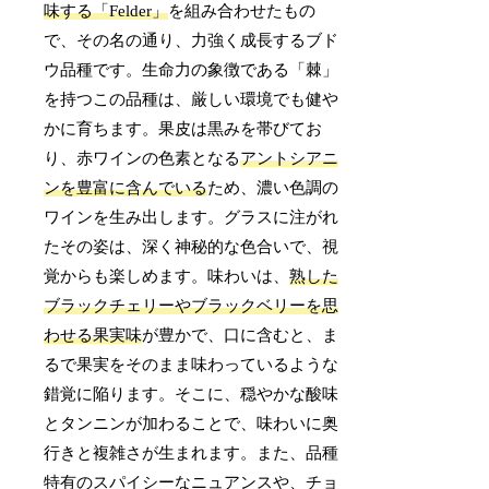
味する「Felder」
を組み合わせたもの
で、その名の通り、力強く成長するブド
ウ品種です。生命力の象徴である「棘」
を持つこの品種は、厳しい環境でも健や
かに育ちます。果皮は黒みを帯びてお
り、赤ワインの色素となる
アントシアニ
ンを豊富に含んでいる
ため、濃い色調の
ワインを生み出します。グラスに注がれ
たその姿は、深く神秘的な色合いで、視
覚からも楽しめます。味わいは、
熟した
ブラックチェリーやブラックベリーを思
わせる果実味
が豊かで、口に含むと、ま
るで果実をそのまま味わっているような
錯覚に陥ります。そこに、穏やかな酸味
とタンニンが加わることで、味わいに奥
行きと複雑さが生まれます。また、品種
特有のスパイシーなニュアンスや、チョ