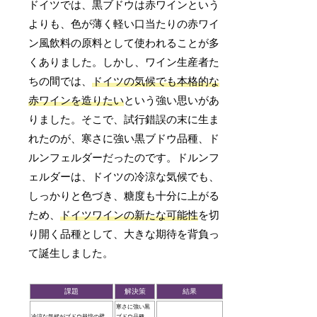
ドイツでは、黒ブドウは赤ワインという
よりも、色が薄く軽い口当たりの赤ワイ
ン風飲料の原料として使われることが多
くありました。しかし、ワイン生産者た
ちの間では、
ドイツの気候でも本格的な
赤ワインを造りたい
という強い思いがあ
りました。そこで、試行錯誤の末に生ま
れたのが、寒さに強い黒ブドウ品種、ド
ルンフェルダーだったのです。ドルンフ
ェルダーは、ドイツの冷涼な気候でも、
しっかりと色づき、糖度も十分に上がる
ため、
ドイツワインの新たな可能性
を切
り開く品種として、大きな期待を背負っ
て誕生しました。
課題
解決策
結果
寒さに強い黒
冷涼な気候がブドウ栽培の壁
ブドウ品種