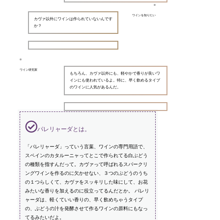
ワインを知りたい
カヴァ以外にワインは作られていないんです
か？
ワイン研究家
もちろん、カヴァ以外にも、軽やかで香りが良いワ
インにも使われているよ。特に、早く飲めるタイプ
のワインに人気があるんだ。
パレリャーダとは。
「パレリャーダ」っていう言葉、ワインの専門用語で、
スペインのカタルーニャってとこで作られてる白ぶどう
の種類を指すんだって。カヴァって呼ばれるスパークリ
ングワインを作るのに欠かせない、３つのぶどうのうち
の１つらしくて、カヴァをスッキリした味にして、お花
みたいな香りを加えるのに役立ってるんだとか。 パレリ
ャーダは、軽くていい香りの、早く飲めちゃうタイプ
の、ぶどうの汁を発酵させて作るワインの原料にもなっ
てるみたいだよ。