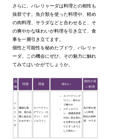
さらに、パレリャーダは料理との相性も
抜群です。魚介類を使った料理や、軽め
の肉料理、サラダなどと合わせると、そ
の爽やかな味わいが料理を引き立て、食
事を一層引き立てます。
個性と可能性を秘めたブドウ、パレリャ
ーダ。この機会にぜひ、その魅力に触れ
てみてはいかがでしょうか。
品
相性の良
特徴
用途
味わい
種
い料理
スパークリング
ワイン：軽やか
パ
で爽やか
レ
繊細な風
スパークリン
魚介類を使
スティルワイ
リ
味、他の品
グワイン（カ
った料理、
ン：柑橘系果実
ャ
種と組み合
ヴァ）、ステ
軽めの肉料
や白い花を思わ
ー
わせやすい
ィルワイン
理、サラダ
せる華やかな香
ダ
りとすっきりと
した味わい