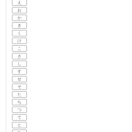
え
お
か
き
く
け
こ
さ
し
す
せ
そ
た
ち
つ
て
と