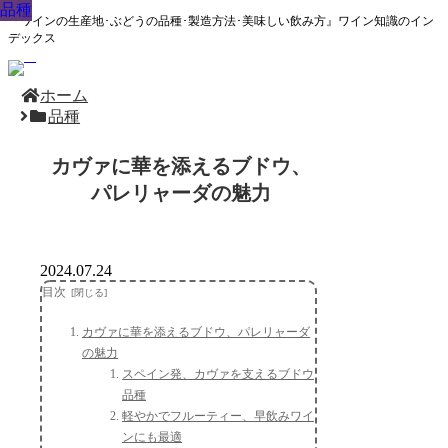
品種
品種
品種
品種
品種
品種
品種
品種
品種
『ワインの生産地･ぶどうの品種･製造方法･美味しい飲み方』ワイン知識のイン
デックス
ホーム
品種
カヴァに華を添えるブドウ、
パレリャーダの魅力
2024.07.24
目次
カヴァに華を添えるブドウ、パレリャーダ
の魅力
スペイン発、カヴァを支えるブドウ
品種
軽やかでフルーティー、早飲みワイ
ンにも最適