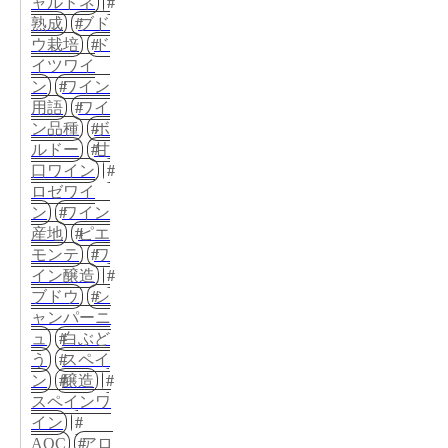
ャルドネ
熟成
ブド
ウ栽培
ド
イツワイ
ン
ワイン
用語
ワイ
ン品種
ボ
ルドー
甘
口ワイン
ロゼワイ
ン
ワイン
産地
ピエ
モンテ
ワ
イン醸造
ブドウ
シ
ャンパーニ
ュ
白ぶど
う
スペイ
ン
醸造
スペインワ
イン
AOC
アロ