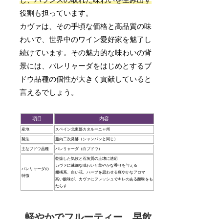
し、バランスの取れた味わいを生み出す
役割も担っています。
カヴァは、その手頃な価格と高品質の味
わいで、世界中のワイン愛好家を魅了し
続けています。その魅力的な味わいの背
景には、パレリャーダをはじめとするブ
ドウ品種の個性が大きく貢献していると
言えるでしょう。
項目
内容
産地
スペイン北東部カタルーニャ州
製法
瓶内二次発酵（シャンパンと同じ）
主なブドウ品種
パレリャーダ（白ブドウ）
乾燥した気候と石灰質の土壌に適応
カヴァに繊細な味わいと華やかな香りを与える
パレリャーダの
柑橘系、白い花、ハーブを思わせる爽やかなアロマ
特徴
高い酸味が、カヴァにフレッシュでキレのある酸味をも
たらす
軽やかでフルーティー、早飲