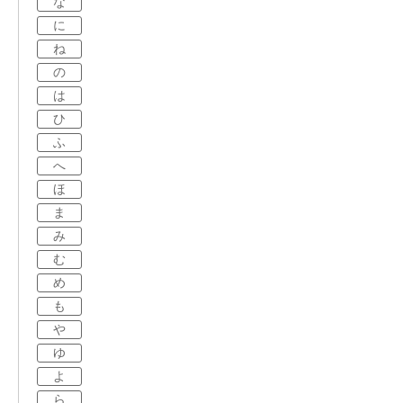
な
に
ね
の
は
ひ
ふ
へ
ほ
ま
み
む
め
も
や
ゆ
よ
ら