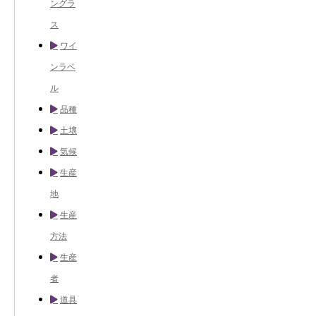
ングラ
ス
ワイ
ンラベ
ル
品種
土壌
気候
生産
地
生産
方法
生産
者
道具