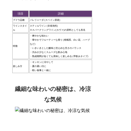
項目
詳細
ブドウ品種
パレリャーダ (スペイン原産)
ワインスタイ
スティルワイン (非発泡性)
ル
※スパークリングワイン(カヴァ)の原料としても有名
・爽やかな味わい
・華やかでフルーティーな香り (柑橘系、白い花、ハーブ
など)
特徴
・いきいきとした酸味と控えめな甘さのバランス
・渋みが少なくスムーズな飲み心地
・熟成期間が短くても美味しく楽しめる (早飲みタイプ)
・キンキンに冷やして
楽しみ方
・夏の暑い日に
・軽い食事と一緒に
繊細な味わいの秘密は、冷涼
な気候