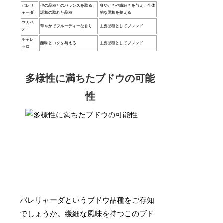
パレリ
他の品種とのバランスを取る、
爽やかさや繊細さを与え、全体
ャーダ
調和の取れた品種
的な調和を整える
マカベ
華やかでフルーティーな香り
主要品種としてブレンド
オ
チャレ
酸味とコクを与える
主要品種としてブレンド
ッロ
多様性に満ちたブドウの可能
性
パレリャーダというブドウ品種をご存知
でしょうか。繊細な風味を持つこのブド