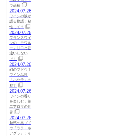
ウ品種
2024.07.26
ワインの涙が
語る物語：粘
性って？
2024.07.26
フランスワイ
ンの「モワル
ー」甘口と勘
違いしない
で！
2024.07.26
幻のブドウ？
ワイン品種
「小公子」の
魅力
2024.07.26
ワインの香り
を楽しむ：第
二アロマの世
界
2024.07.26
魅惑の黒ブド
ウ「ララ・ネ
アグラ」：そ