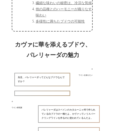
繊細な味わいの秘密は、冷涼な気候
他の品種とのハーモニーが織りなす
味わい
多様性に満ちたブドウの可能性
カヴァに華を添えるブドウ、
パレリャーダの魅力
ワインを知りたい
先生、パレリャーダってどんなブドウなんで
すか？
ワイン研究家
パレリャーダはスペインのカタルーニャ州で作られ
ている白ブドウの一種だよ。カヴァっていうスパー
クリングワインを作るのに使われているんだよ。