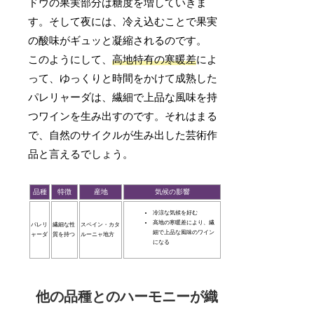
ドウの果実部分は糖度を増していきま
す。そして夜には、冷え込むことで果実
の酸味がギュッと凝縮されるのです。
このようにして、
高地特有の寒暖差
によ
って、ゆっくりと時間をかけて成熟した
パレリャーダは、繊細で上品な風味を持
つワインを生み出すのです。それはまる
で、自然のサイクルが生み出した芸術作
品と言えるでしょう。
品種
特徴
産地
気候の影響
冷涼な気候を好む
高地の寒暖差により、繊
パレリ
繊細な性
スペイン・カタ
細で上品な風味のワイン
ャーダ
質を持つ
ルーニャ地方
になる
他の品種とのハーモニーが織