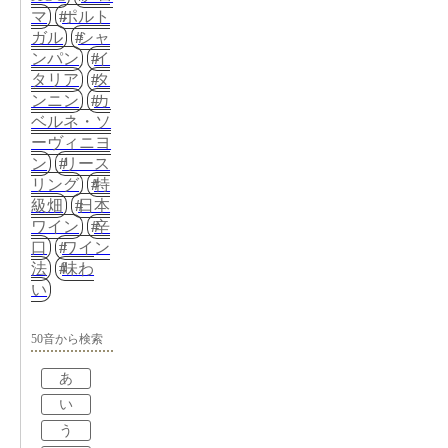
マ
ポルト
ガル
シャ
ンパン
イ
タリア
タ
ンニン
カ
ベルネ・ソ
ーヴィニヨ
ン
リース
リング
特
級畑
日本
ワイン
辛
口
ワイン
法
味わ
い
50音から検索
あ
い
う