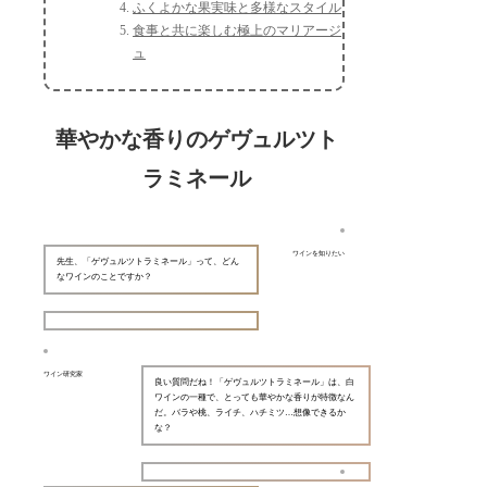
ふくよかな果実味と多様なスタイル
食事と共に楽しむ極上のマリアージ
ュ
華やかな香りのゲヴュルツト
ラミネール
ワインを知りたい
先生、「ゲヴュルツトラミネール」って、どん
なワインのことですか？
ワイン研究家
良い質問だね！「ゲヴュルツトラミネール」は、白
ワインの一種で、とっても華やかな香りが特徴なん
だ。バラや桃、ライチ、ハチミツ…想像できるか
な？