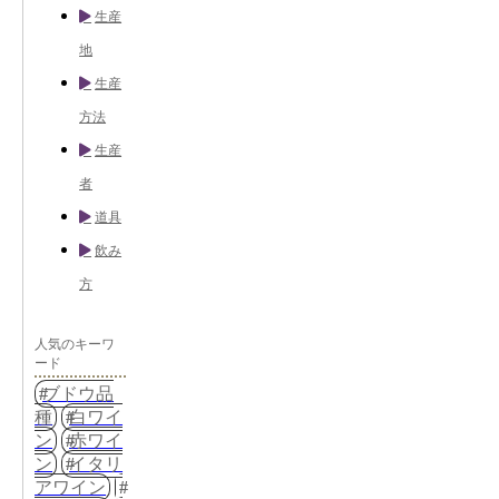
生産
地
生産
方法
生産
者
道具
飲み
方
人気のキーワ
ード
ブドウ品
種
白ワイ
ン
赤ワイ
ン
イタリ
アワイン