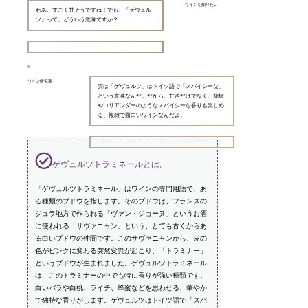
ワインを知りたい
わあ、すごく甘そうですね！でも、「ゲヴュル
ツ」って、どういう意味ですか？
ワイン研究家
実は「ゲヴュルツ」はドイツ語で「スパイシーな」
という意味なんだ。だから、甘さだけでなく、胡椒
やコリアンダーのようなスパイシーな香りも楽しめ
る、複雑で面白いワインなんだよ。
ゲヴュルツトラミネールとは。
「ゲヴュルツトラミネール」はワインの専門用語で、あ
る種類のブドウを指します。そのブドウは、フランスの
ジュラ地方で作られる「ヴァン・ジョーヌ」というお酒
に使われる「サヴァニャン」という、とても古くからあ
る白いブドウの仲間です。このサヴァニャンから、皮の
色がピンクに変わる突然変異が起こり、「トラミナー」
というブドウが生まれました。ゲヴュルツトラミネール
は、このトラミナーの中でも特に香りが強い種類です。
白いバラや白桃、ライチ、蜂蜜などを思わせる、華やか
で独特な香りがします。ゲヴュルツはドイツ語で「スパ