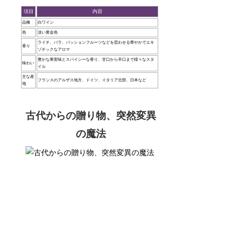
項目
内容
品種
白ワイン
色
淡い黄金色
ライチ、バラ、パッションフルーツなどを思わせる華やかでエキ
香り
ゾチックなアロマ
豊かな果実味とスパイシーな香り、甘口から辛口まで様々なスタ
味わい
イル
主な産
フランスのアルザス地方、ドイツ、イタリア北部、日本など
地
古代からの贈り物、突然変異
の魔法