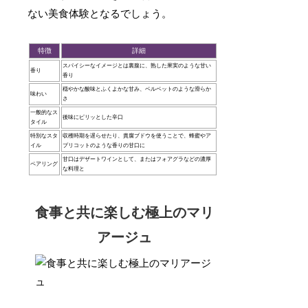
ない美食体験となるでしょう。
特徴
詳細
スパイシーなイメージとは裏腹に、熟した果実のような甘い
香り
香り
穏やかな酸味とふくよかな甘み、ベルベットのような滑らか
味わい
さ
一般的なス
後味にピリッとした辛口
タイル
特別なスタ
収穫時期を遅らせたり、貴腐ブドウを使うことで、蜂蜜やア
イル
プリコットのような香りの甘口に
甘口はデザートワインとして、またはフォアグラなどの濃厚
ペアリング
な料理と
食事と共に楽しむ極上のマリ
アージュ