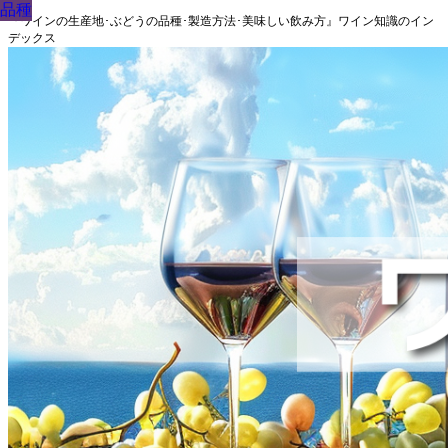
品種
品種
品種
品種
品種
品種
品種
品種
品種
『ワインの生産地･ぶどうの品種･製造方法･美味しい飲み方』ワイン知識のイン
デックス