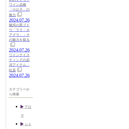
ワイン品種
「小公子」の
魅力
2024.07.26
魅惑の黒ブド
ウ「ララ・ネ
アグラ」：そ
の魅力を探る
2024.07.26
ワインテイス
ティングの必
須アイテム：
吐器
2024.07.26
カテゴリーか
ら検索
アロ
マ
シャ