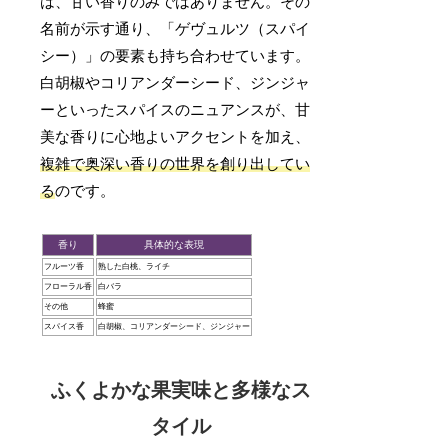
は、甘い香りのみではありません。その
名前が示す通り、「ゲヴュルツ（スパイ
シー）」の要素も持ち合わせています。
白胡椒やコリアンダーシード、ジンジャ
ーといったスパイスのニュアンスが、甘
美な香りに心地よいアクセントを加え、
複雑で奥深い香りの世界を創り出してい
る
のです。
香り
具体的な表現
フルーツ香
熟した白桃、ライチ
フローラル香
白バラ
その他
蜂蜜
スパイス香
白胡椒、コリアンダーシード、ジンジャー
ふくよかな果実味と多様なス
タイル