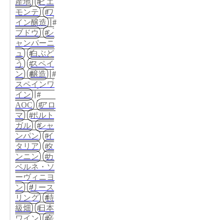
産地
ピエ
モンテ
ワ
イン醸造
ブドウ
シ
ャンパーニ
ュ
白ぶど
う
スペイ
ン
醸造
スペインワ
イン
AOC
アロ
マ
ポルト
ガル
シャ
ンパン
イ
タリア
タ
ンニン
カ
ベルネ・ソ
ーヴィニヨ
ン
リース
リング
特
級畑
日本
ワイン
辛