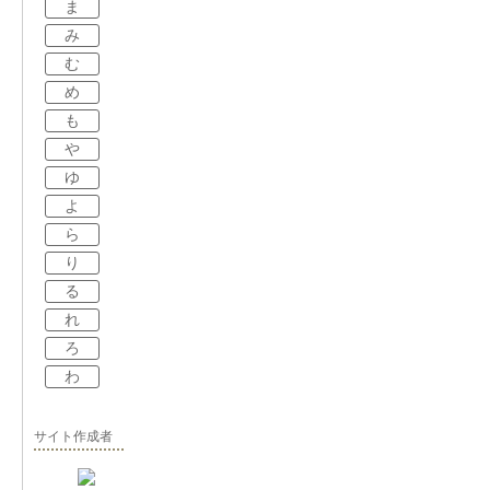
ま
み
む
め
も
や
ゆ
よ
ら
り
る
れ
ろ
わ
サイト作成者