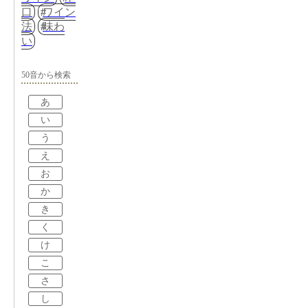
口
ワイン
法
味わ
い
50音から検索
あ
い
う
え
お
か
き
く
け
こ
さ
し