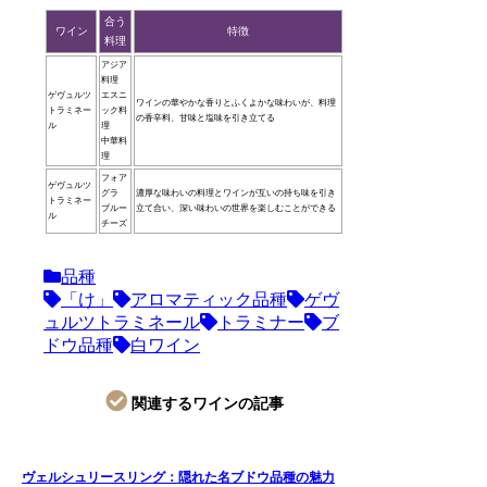
合う
ワイン
特徴
料理
アジア
料理
ゲヴュルツ
エスニ
ワインの華やかな香りとふくよかな味わいが、料理
トラミネー
ック料
の香辛料、甘味と塩味を引き立てる
ル
理
中華料
理
フォア
ゲヴュルツ
グラ
濃厚な味わいの料理とワインが互いの持ち味を引き
トラミネー
ブルー
立て合い、深い味わいの世界を楽しむことができる
ル
チーズ
品種
「け」
アロマティック品種
ゲヴ
ュルツトラミネール
トラミナー
ブ
ドウ品種
白ワイン
関連するワインの記事
ヴェルシュリースリング：隠れた名ブドウ品種の魅力