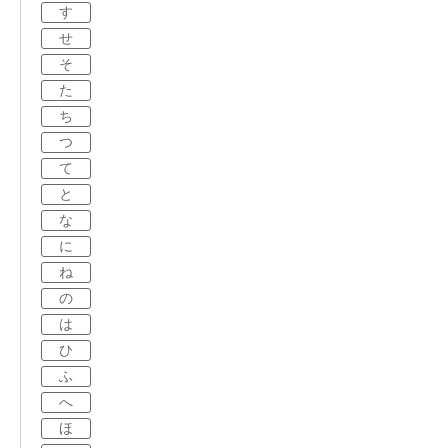
す
せ
そ
た
ち
つ
て
と
な
に
ね
の
は
ひ
ふ
へ
ほ