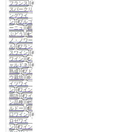
フランス
スパークリ
ングワイ
ン
ブルゴ
ーニュ
黒
ぶどう
ピ
ノ・ノワー
ル
フラン
スワイン
ワイン
シ
ャルドネ
熟成
ブド
ウ栽培
ド
イツワイ
ン
ワイン
用語
ワイ
ン品種
ボ
ルドー
甘
口ワイン
ロゼワイ
ン
ワイン