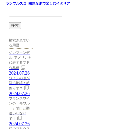
ランブルスコ: 陽気な泡で楽しむイタリア
検索
検索されてい
る用語
ジンファンデ
ル: アメリカを
代表するブド
ウ品種
2024.07.26
ワインの涙が
語る物語：粘
性って？
2024.07.26
フランスワイ
ンの「モワル
ー」甘口と勘
違いしない
で！
2024.07.26
幻のブドウ？