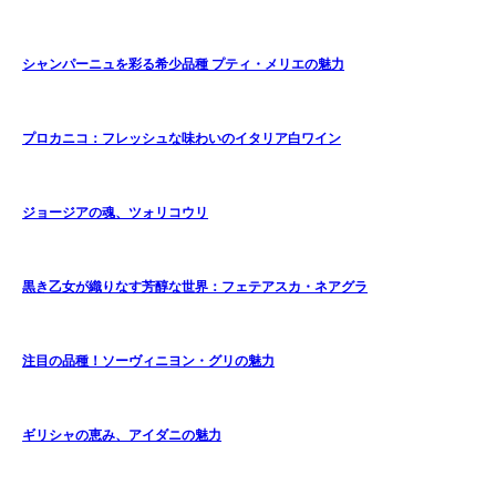
シャンパーニュを彩る希少品種 プティ・メリエの魅力
プロカニコ：フレッシュな味わいのイタリア白ワイン
ジョージアの魂、ツォリコウリ
黒き乙女が織りなす芳醇な世界：フェテアスカ・ネアグラ
注目の品種！ソーヴィニヨン・グリの魅力
ギリシャの恵み、アイダニの魅力