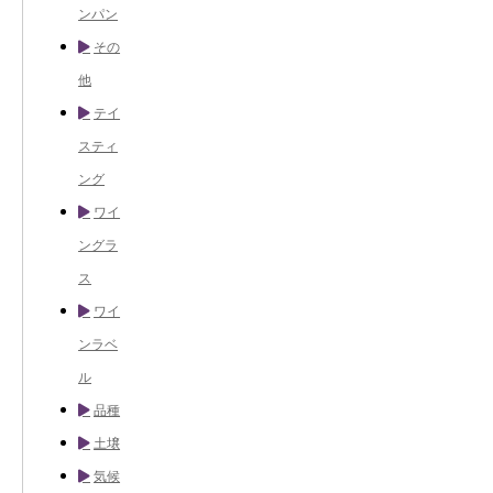
ンパン
その
他
テイ
スティ
ング
ワイ
ングラ
ス
ワイ
ンラベ
ル
品種
土壌
気候