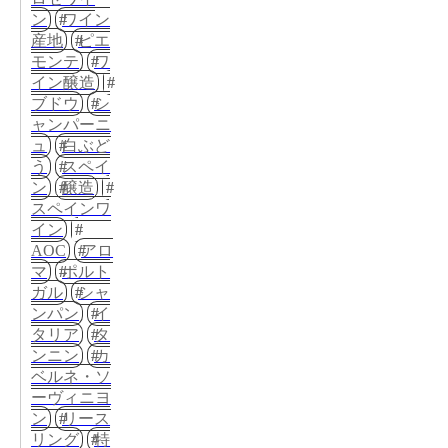
ン
ワイン
産地
ピエ
モンテ
ワ
イン醸造
ブドウ
シ
ャンパーニ
ュ
白ぶど
う
スペイ
ン
醸造
スペインワ
イン
AOC
アロ
マ
ポルト
ガル
シャ
ンパン
イ
タリア
タ
ンニン
カ
ベルネ・ソ
ーヴィニヨ
ン
リース
リング
特