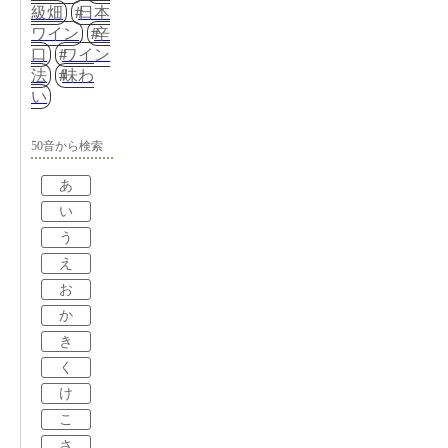
級畑
日本
ワイン
辛
口
ワイン
法
味わ
い
50音から検索
あ
い
う
え
お
か
き
く
け
こ
さ