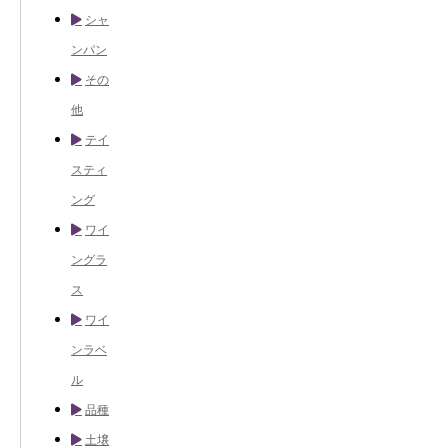
シャ
ンパン
その
他
テイ
スティ
ング
ワイ
ングラ
ス
ワイ
ンラベ
ル
品種
土壌