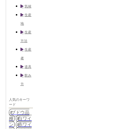
気候
生産
地
生産
方法
生産
者
道具
飲み
方
人気のキーワ
ード
ブドウ品
種
白ワイ
ン
赤ワイ