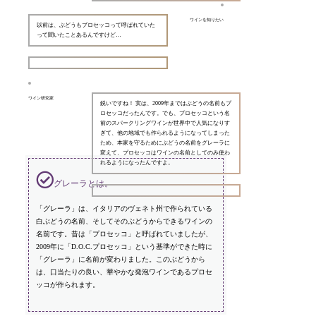
ワインを知りたい
以前は、ぶどうもプロセッコって呼ばれていた
って聞いたことあるんですけど…
ワイン研究家
鋭いですね！ 実は、2009年まではぶどうの名前もプ
ロセッコだったんです。でも、プロセッコという名
前のスパークリングワインが世界中で人気になりす
ぎて、他の地域でも作られるようになってしまった
ため、本家を守るためにぶどうの名前をグレーラに
変えて、プロセッコはワインの名前としてのみ使わ
れるようになったんですよ。
グレーラとは。
「グレーラ」は、イタリアのヴェネト州で作られている
白ぶどうの名前、そしてそのぶどうからできるワインの
名前です。昔は「プロセッコ」と呼ばれていましたが、
2009年に「D.O.C.プロセッコ」という基準ができた時に
「グレーラ」に名前が変わりました。このぶどうから
は、口当たりの良い、華やかな発泡ワインであるプロセ
ッコが作られます。