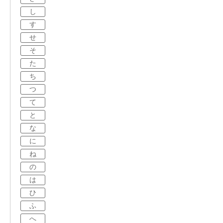
し
す
せ
そ
た
ち
つ
て
と
な
に
ね
の
は
ひ
ふ
へ