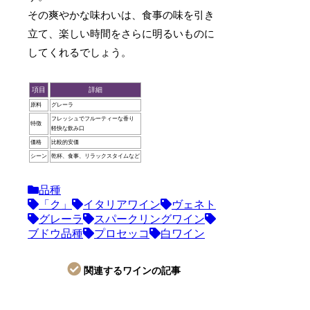
その爽やかな味わいは、食事の味を引き
立て、楽しい時間をさらに明るいものに
してくれるでしょう。
項目
詳細
原料
グレーラ
フレッシュでフルーティーな香り
特徴
軽快な飲み口
価格
比較的安価
シーン
乾杯、食事、リラックスタイムなど
品種
「ク」
イタリアワイン
ヴェネト
グレーラ
スパークリングワイン
ブドウ品種
プロセッコ
白ワイン
関連するワインの記事