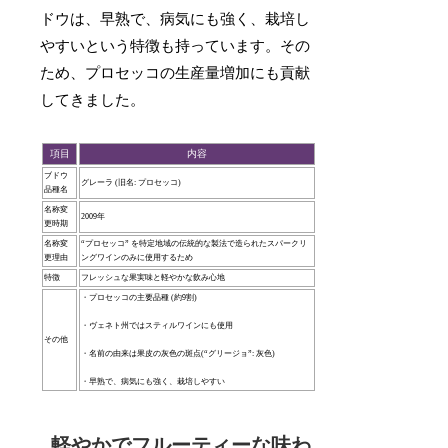
ドウは、早熟で、病気にも強く、栽培し
やすいという特徴も持っています。その
ため、プロセッコの生産量増加にも貢献
してきました。
項目
内容
ブドウ
グレーラ (旧名: プロセッコ)
品種名
名称変
2009年
更時期
名称変
“プロセッコ” を特定地域の伝統的な製法で造られたスパークリ
更理由
ングワインのみに使用するため
特徴
フレッシュな果実味と軽やかな飲み心地
・プロセッコの主要品種 (約9割)
・ヴェネト州ではスティルワインにも使用
その他
・名前の由来は果皮の灰色の斑点(“グリージョ”: 灰色)
・早熟で、病気にも強く、栽培しやすい
軽やかでフルーティーな味わ