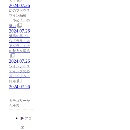
で！
2024.07.26
幻のブドウ？
ワイン品種
「小公子」の
魅力
2024.07.26
魅惑の黒ブド
ウ「ララ・ネ
アグラ」：そ
の魅力を探る
2024.07.26
ワインテイス
ティングの必
須アイテム：
吐器
2024.07.26
カテゴリーか
ら検索
アロ
マ