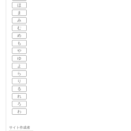
ほ
ま
み
む
め
も
や
ゆ
よ
ら
り
る
れ
ろ
わ
サイト作成者