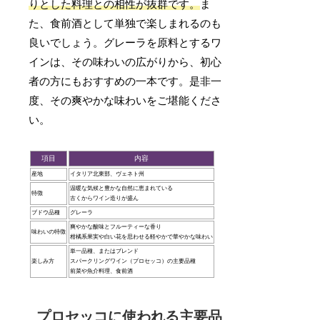
りとした料理との相性が抜群です。
ま
た、食前酒として単独で楽しまれるのも
良いでしょう。グレーラを原料とするワ
インは、その味わいの広がりから、初心
者の方にもおすすめの一本です。是非一
度、その爽やかな味わいをご堪能くださ
い。
項目
内容
産地
イタリア北東部、ヴェネト州
温暖な気候と豊かな自然に恵まれている
特徴
古くからワイン造りが盛ん
ブドウ品種
グレーラ
爽やかな酸味とフルーティーな香り
味わいの特徴
柑橘系果実や白い花を思わせる軽やかで華やかな味わい
単一品種、またはブレンド
楽しみ方
スパークリングワイン（プロセッコ）の主要品種
前菜や魚介料理、食前酒
プロセッコに使われる主要品