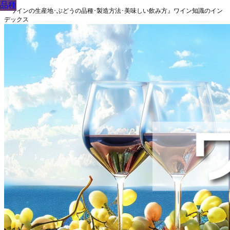
品種
品種
品種
品種
品種
品種
品種
品種
品種
『ワインの生産地･ぶどうの品種･製造方法･美味しい飲み方』ワイン知識のイン
デックス