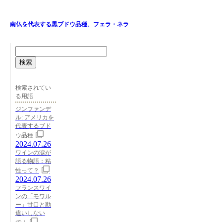
南仏を代表する黒ブドウ品種、フェラ・ネラ
検索
検索されてい
る用語
ジンファンデ
ル: アメリカを
代表するブド
ウ品種
2024.07.26
ワインの涙が
語る物語：粘
性って？
2024.07.26
フランスワイ
ンの「モワル
ー」甘口と勘
違いしない