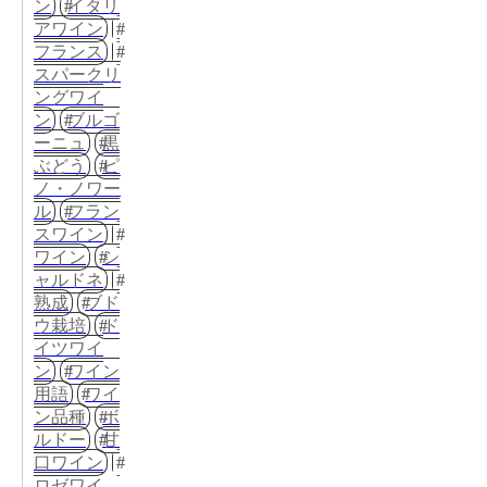
ン
イタリ
アワイン
フランス
スパークリ
ングワイ
ン
ブルゴ
ーニュ
黒
ぶどう
ピ
ノ・ノワー
ル
フラン
スワイン
ワイン
シ
ャルドネ
熟成
ブド
ウ栽培
ド
イツワイ
ン
ワイン
用語
ワイ
ン品種
ボ
ルドー
甘
口ワイン
ロゼワイ