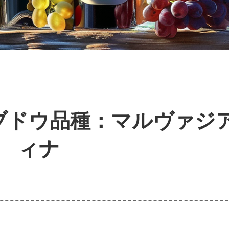
ブドウ品種：マルヴァジ
ィナ