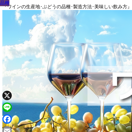
品種
品種
品種
品種
品種
品種
品種
品種
品種
『ワインの生産地･ぶどうの品種･製造方法･美味しい飲み方
X
Line
Facebook