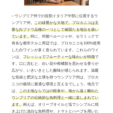
– ウンブリア州での役割イタリア中部に位置するウ
ンブリア州。
この緑豊かな大地で、プロカニコは主
要な白ブドウ品種の一つとして確固たる地位を築い
ています。
特に、州都ペルージャや、セラミックで
有名な都市テルニ周辺では、プロカニコを100%使用
した白ワインが多く造られています。これらのワイ
ンは、
フレッシュでフルーティーな味わいが特徴
で
す。口に含むと、白い花や柑橘類を思わせる香りが
広がり、いきいきとした酸味が感じられます。温暖
な気候と肥沃な土壌を持つウンブリア州は、プロカ
ニコの栽培に最適な環境と言えるでしょう。地元で
は、
この土地ならではの軽食や、海から遠く離れた
ウンブリアの伝統的な魚料理と一緒に楽しまれてい
ます。
例えば、オリーブオイルと塩でシンプルに焼
き上げた淡白な魚料理や、トマトとハーブを用いた