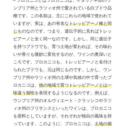
– プロカニコとはプロカニコは、イタリア中部のウ
ンブリア州とラツィオ州で愛されている白ブドウ品
種です。この名前は、主にこれらの地域で使われて
いますが、実は、あの有名な
トレッビアーノ種と同
じ
ものなのです。つまり、遺伝子的に見ればトレッ
ビアーノと全く同一なのです。しかし、同じ遺伝子
を持つブドウでも、育つ土地が変われば、その味わ
いや香りも微妙に変化するのが、ワインの奥深いと
ころです。プロカニコも、トレッビアーノと名付け
られたブドウも、元は同じものです。しかし、ウン
ブリア州やラツィオ州の土壌や気候の中で育ったプ
ロカニコは、
他の地域で育つトレッビアーノとは一
味違う個性
を表現するようになるのです。例えば、
ウンブリア州のオルヴィエート・クラッシコやラツ
ィオ州のフリサンスといったワインは、プロカニコ
を原料としていますが、それぞれが独自の風味を持
っています。このように、プロカニコは、
土地の個