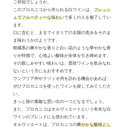
ご存知でしょうか。
このプロカニコから作られる白ワインは、
フレッシ
ュでフルーティーな味わい
で多くの人を魅了してい
ます。
口に含むと、まるでイタリアの太陽の恵みをそのま
ま味わうかのようです。
柑橘系の爽やかな香りと白い花のような華やかな香
りが特徴で、心地よい酸味が全体を引き締めます。
その親しみやすい味わいは、普段ワインを飲みなれ
ないという方にもおすすめです。
ウンブリア州やラツィオ州を訪れる機会があれば、
ぜひプロカニコを使ったワインを探してみてくださ
い。
きっと旅の素敵な思い出の一つとなるでしょう。
また、プロカニコはオルヴィエートという有名な白
ワインのブレンドにも使われています。
オルヴィエートは、プロカニコの
爽やかな酸味とし