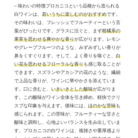
– 味わいの特徴プロカニコという品種から造られる
白ワインは、
若いうちに楽しむのがおすすめ
です。
その味わいは、フレッシュでフルーティーという言
葉がぴったりです。グラスに注ぐと、まず
柑橘系の
果実を思わせる爽やかな香り
が広がります。レモン
やグレープフルーツのような、みずみずしい香りが
鼻をくすぐります。そして、よく香りを嗅ぐと、
白
い花を思わせるフローラルな香り
も感じ取ることが
できます。スズランやアカシアの花のような、繊細
で上品な香りが、ワインに華やかさを添えていま
す。口に含むと、
いきいきとした酸味
が広がりま
す。この酸味がワイン全体を引き締め、軽快でクリ
スプな印象を与えます。後味には、
ほのかな苦味
も
感じられます。この苦味が、フルーティーな甘さと
酸味と調和し、心地よいバランスを生み出していま
す。プロカニコの白ワインは、複雑さや重厚感より