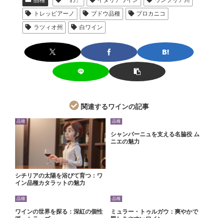
トレッビアーノ
ブドウ品種
プロカニコ
ラツィオ州
白ワイン
関連するワインの記事
品種
品種
シャンパーニュを支える名脇役 ム
ニエの魅力
シチリアの太陽を浴びて育つ：ワ
イン品種カタラットの魅力
品種
品種
ワインの世界を探る：深紅の個性
ミュラー・トゥルガウ：爽やかで