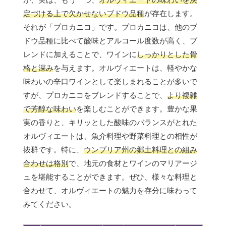
定づける上で欠かせないブドウ品種
が存在します。
それが「プロカニコ」です。プロカニコは、他のブ
ドウ品種に比べて酸味とアルコール度数が高く、ブ
レンドに加えることで、ワインに
しっかりとした骨
格と深み
を与えます。オルヴィエートは、軽やかな
味わいの辛口ワインとして楽しまれることが多いで
すが、プロカニコをブレンドすることで、
より複雑
で芳醇な味わい
を楽しむことができます。豊かな果
実の香りと、キリッとした酸味のバランスがとれた
オルヴィエートは、魚介料理や野菜料理との相性が
抜群です。特に、
ウンブリア州の郷土料理との組み
合わせは格別
で、地元の食材とワインのマリアージ
ュを堪能することができます。ぜひ、様々な料理と
合わせて、オルヴィエートの魅力を存分に味わって
みてください。