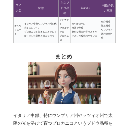
主なブ
ワイ
相性の良
特徴
ドウ品
味わい
ン名
い料理
種
グレケッ
魚介料理
イタリア中部ウンブリア州を代
ト
軽やかな辛口
オルヴ
野菜料理
表する白ワイン
ヴェルデ
複雑で芳醇
ィエー
ウンブリア
プロカニコを加えることでしっ
ッロ
豊かな果実の香りとキリ
ト
州の郷土料
かりとした骨格と深みを持つ
プロカニ
ッとした酸味のバランス
理
コ
まとめ
イタリア中部、特にウンブリア州やラツィオ州で太
陽の光を浴びて育つプロカニコというブドウ品種を