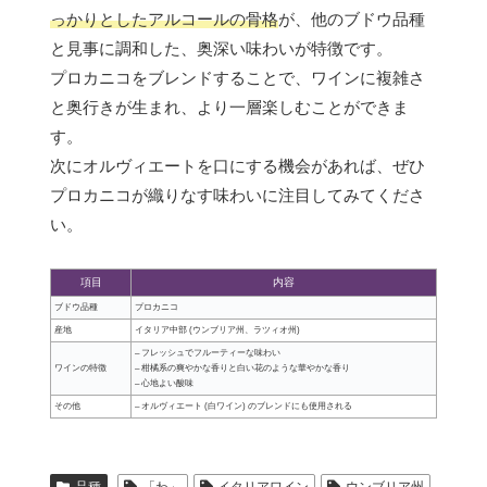
っかりとしたアルコールの骨格
が、他のブドウ品種
と見事に調和した、奥深い味わいが特徴です。
プロカニコをブレンドすることで、ワインに複雑さ
と奥行きが生まれ、より一層楽しむことができま
す。
次にオルヴィエートを口にする機会があれば、ぜひ
プロカニコが織りなす味わいに注目してみてくださ
い。
項目
内容
ブドウ品種
プロカニコ
産地
イタリア中部 (ウンブリア州、ラツィオ州)
– フレッシュでフルーティーな味わい
ワインの特徴
– 柑橘系の爽やかな香りと白い花のような華やかな香り
– 心地よい酸味
その他
– オルヴィエート (白ワイン) のブレンドにも使用される
品種
「わ」
イタリアワイン
ウンブリア州