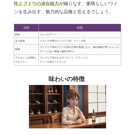
性とブドウの潜在能力
が織りなす、素晴らしいワイ
ンを生み出す、魅力的な品種と言えるでしょう。
項目
内容
別名
トレッビアーノ
主な産地
イタリア中部のウンブリア州、ラツィオ州
ウンブリア州やラツィオ州の土壌や気候により、他の地域で育つトレッビ
特徴
アーノとは一味違う個性を持つ。
プロカニコを原料と
ウンブリア州のオルヴィエート・クラッシコ
するワイン
ラツィオ州のフリサンス
味わいの特徴