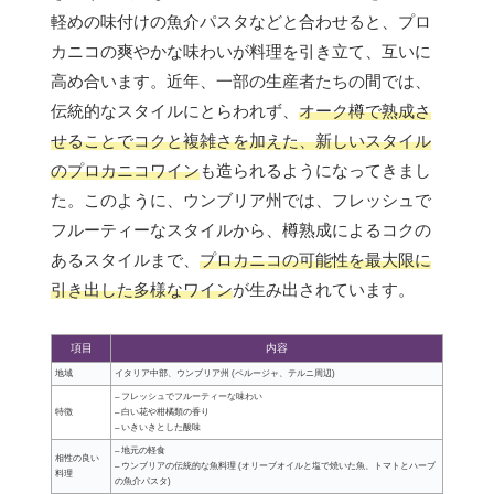
軽めの味付けの魚介パスタなどと合わせると、プロ
カニコの爽やかな味わいが料理を引き立て、互いに
高め合います。近年、一部の生産者たちの間では、
伝統的なスタイルにとらわれず、
オーク樽で熟成さ
せることでコクと複雑さを加えた、新しいスタイル
のプロカニコワイン
も造られるようになってきまし
た。このように、ウンブリア州では、フレッシュで
フルーティーなスタイルから、樽熟成によるコクの
あるスタイルまで、
プロカニコの可能性を最大限に
引き出した多様なワイン
が生み出されています。
項目
内容
地域
イタリア中部、ウンブリア州 (ペルージャ、テルニ周辺)
– フレッシュでフルーティーな味わい
特徴
– 白い花や柑橘類の香り
– いきいきとした酸味
– 地元の軽食
相性の良い
– ウンブリアの伝統的な魚料理 (オリーブオイルと塩で焼いた魚、トマトとハーブ
料理
の魚介パスタ)