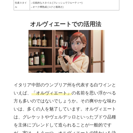
生産スタイ
– 伝統的なスタイル (フレッシュでフルーティー)
ル
– オーク樽熟成 (コクと複雑さ)
オルヴィエートでの活用法
イタリア中部のウンブリア州を代表する白ワインと
いえば、
「オルヴィエート」
の名前を思い浮かべる
方も多いのではないでしょうか。その爽やかな味わ
いは、多くの人を魅了しています。オルヴィエート
は、グレケットやヴェルデッロといったブドウ品種
を主体にブレンドして造られることが一般的です
が、実は、もう一つ、
オルヴィエートの味わいを決