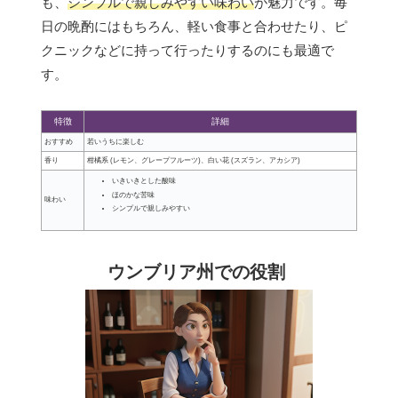
も、
シンプルで親しみやすい味わい
が魅力です。毎
日の晩酌にはもちろん、軽い食事と合わせたり、ピ
クニックなどに持って行ったりするのにも最適で
す。
特徴
詳細
おすすめ
若いうちに楽しむ
香り
柑橘系 (レモン、グレープフルーツ)、白い花 (スズラン、アカシア)
いきいきとした酸味
ほのかな苦味
味わい
シンプルで親しみやすい
ウンブリア州での役割