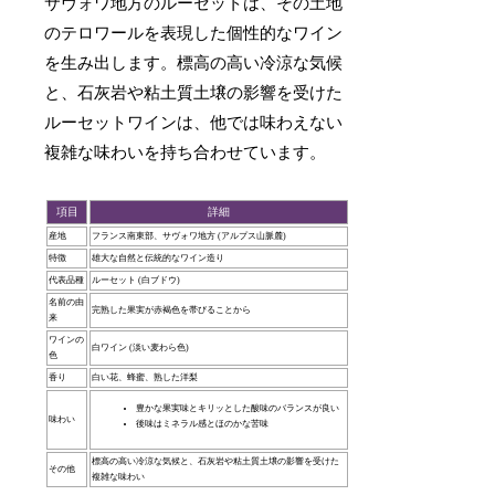
サヴォワ地方のルーセットは、その土地
のテロワールを表現した個性的なワイン
を生み出します。標高の高い冷涼な気候
と、石灰岩や粘土質土壌の影響を受けた
ルーセットワインは、他では味わえない
複雑な味わいを持ち合わせています。
項目
詳細
産地
フランス南東部、サヴォワ地方 (アルプス山脈麓)
特徴
雄大な自然と伝統的なワイン造り
代表品種
ルーセット (白ブドウ)
名前の由
完熟した果実が赤褐色を帯びることから
来
ワインの
白ワイン (淡い麦わら色)
色
香り
白い花、蜂蜜、熟した洋梨
豊かな果実味とキリッとした酸味のバランスが良い
味わい
後味はミネラル感とほのかな苦味
標高の高い冷涼な気候と、石灰岩や粘土質土壌の影響を受けた
その他
複雑な味わい