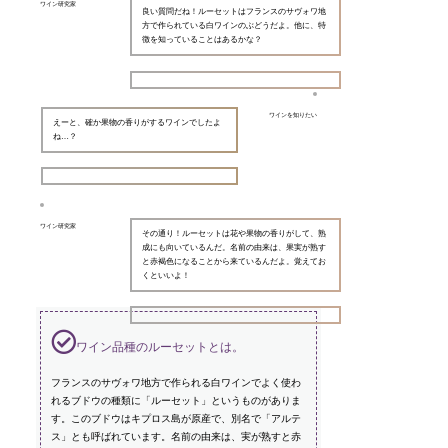
ワイン研究家
良い質問だね！ルーセットはフランスのサヴォワ地
方で作られている白ワインのぶどうだよ。他に、特
徴を知っていることはあるかな？
ワインを知りたい
えーと、確か果物の香りがするワインでしたよ
ね…？
ワイン研究家
その通り！ルーセットは花や果物の香りがして、熟
成にも向いているんだ。名前の由来は、果実が熟す
と赤褐色になることから来ているんだよ。覚えてお
くといいよ！
ワイン品種のルーセットとは。
フランスのサヴォワ地方で作られる白ワインでよく使わ
れるブドウの種類に「ルーセット」というものがありま
す。このブドウはキプロス島が原産で、別名で「アルテ
ス」とも呼ばれています。名前の由来は、実が熟すと赤