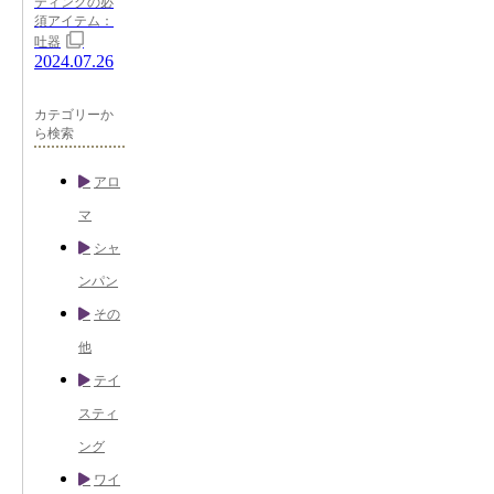
ティングの必
須アイテム：
吐器
2024.07.26
カテゴリーか
ら検索
アロ
マ
シャ
ンパン
その
他
テイ
スティ
ング
ワイ