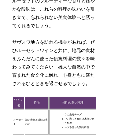
ルーセットのフルーティーな香りと軽や
かな酸味は、これらの料理の味わいを引
き立て、忘れられない美食体験へと誘っ
てくれるでしょう。
サヴォワ地方を訪れる機会があれば、ぜ
ひルーセットワインと共に、地元の食材
をふんだんに使った伝統料理の数々を味
わってみてください。雄大な自然の中で
育まれた食文化に触れ、心身ともに満た
されるひとときを過ごせるでしょう。
ワイン
特徴
相性の良い料理
名
コクのあるチーズ
レマン湖でとれた淡水魚を使
ルーセッ
淡い赤色と繊細な味
った料理
ト
わい
ハーブを使った鶏肉料理