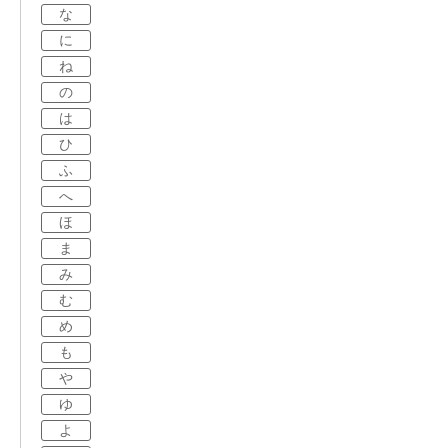
な
に
ね
の
は
ひ
ふ
へ
ほ
ま
み
む
め
も
や
ゆ
よ