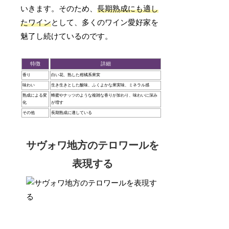
いきます。そのため、
長期熟成にも適し
たワイン
として、多くのワイン愛好家を
魅了し続けているのです。
特徴
詳細
香り
白い花、熟した柑橘系果実
味わい
生き生きとした酸味、ふくよかな果実味、ミネラル感
熟成による変
蜂蜜やナッツのような複雑な香りが加わり、味わいに深み
化
が増す
その他
長期熟成に適している
サヴォワ地方のテロワールを
表現する