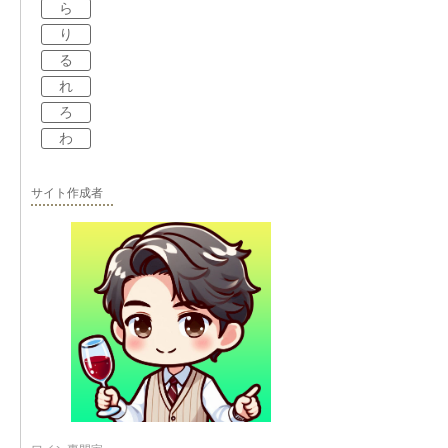
ら
り
る
れ
ろ
わ
サイト作成者