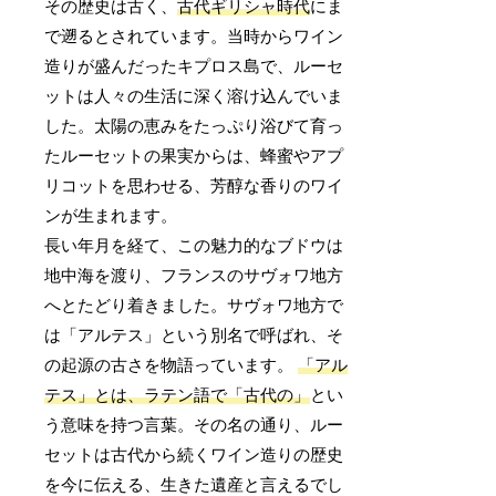
その歴史は古く、
古代ギリシャ時代
にま
で遡るとされています。当時からワイン
造りが盛んだったキプロス島で、ルーセ
ットは人々の生活に深く溶け込んでいま
した。太陽の恵みをたっぷり浴びて育っ
たルーセットの果実からは、蜂蜜やアプ
リコットを思わせる、芳醇な香りのワイ
ンが生まれます。
長い年月を経て、この魅力的なブドウは
地中海を渡り、フランスのサヴォワ地方
へとたどり着きました。サヴォワ地方で
は「アルテス」という別名で呼ばれ、そ
の起源の古さを物語っています。
「アル
テス」とは、ラテン語で「古代の」
とい
う意味を持つ言葉。その名の通り、ルー
セットは古代から続くワイン造りの歴史
を今に伝える、生きた遺産と言えるでし