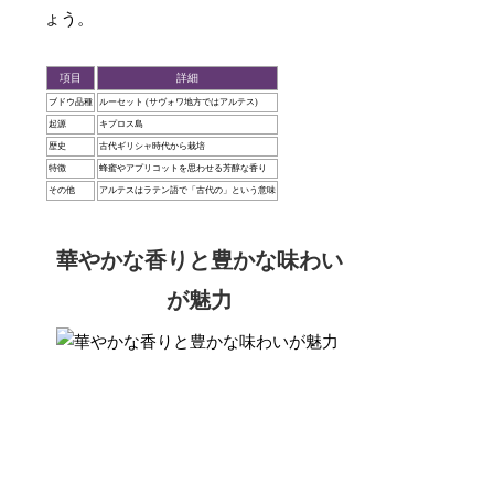
ょう。
項目
詳細
ブドウ品種
ルーセット (サヴォワ地方ではアルテス)
起源
キプロス島
歴史
古代ギリシャ時代から栽培
特徴
蜂蜜やアプリコットを思わせる芳醇な香り
その他
アルテスはラテン語で「古代の」という意味
華やかな香りと豊かな味わい
が魅力