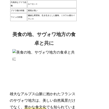
代表的なブドウ品
ルーセット
種
ブドウ畑の特徴
標高が高い
繊細な果実味、生き生きとした酸味、ミネラル感のバ
ワインの特徴
ランス
美食の地、サヴォワ地方の食
卓と共に
雄大なアルプス山脈に抱かれたフランス
のサヴォワ地方は、美しい自然風景だけ
でなく、
豊かな食文化
でも知られていま