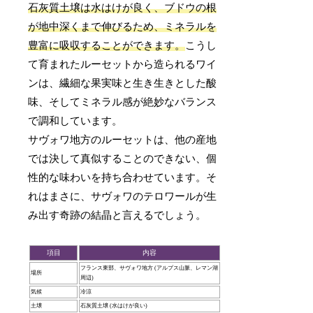
石灰質土壌は水はけが良く、ブドウの根
が地中深くまで伸びるため、ミネラルを
豊富に吸収することができます。
こうし
て育まれたルーセットから造られるワイ
ンは、繊細な果実味と生き生きとした酸
味、そしてミネラル感が絶妙なバランス
で調和しています。
サヴォワ地方のルーセットは、他の産地
では決して真似することのできない、個
性的な味わいを持ち合わせています。そ
れはまさに、サヴォワのテロワールが生
み出す奇跡の結晶と言えるでしょう。
項目
内容
フランス東部、サヴォワ地方 (アルプス山脈、レマン湖
場所
周辺)
気候
冷涼
土壌
石灰質土壌 (水はけが良い)