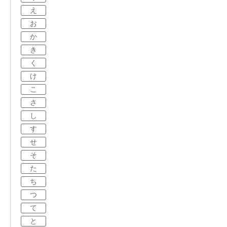
え
お
か
き
く
け
こ
さ
し
す
せ
そ
た
ち
つ
て
と