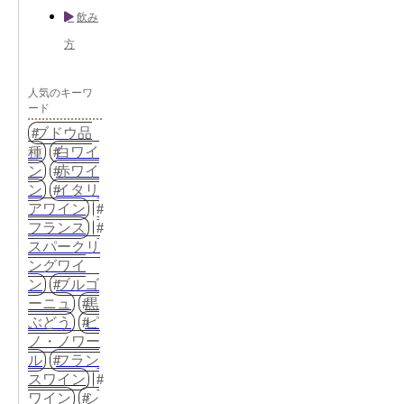
飲み
方
人気のキーワ
ード
ブドウ品
種
白ワイ
ン
赤ワイ
ン
イタリ
アワイン
フランス
スパークリ
ングワイ
ン
ブルゴ
ーニュ
黒
ぶどう
ピ
ノ・ノワー
ル
フラン
スワイン
ワイン
シ