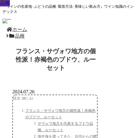
品種
品種
品種
品種
品種
品種
品種
品種
品種
『ワインの生産地･ぶどうの品種･製造方法･美味しい飲み方』ワイン知識のイン
デックス
ホーム
品種
フランス・サヴォワ地方の個
性派！赤褐色のブドウ、ルー
セット
2024.07.26
目次
フランス・サヴォワ地方の個性派！赤褐色
のブドウ、ルーセット
サヴォワ地方を代表するブドウ品
種、ルーセット
地中海を渡ってきた、古代からの贈