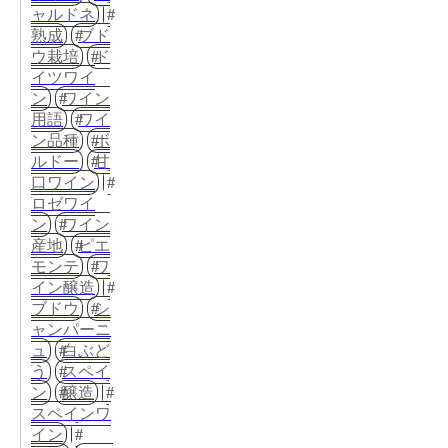
ャルドネ
熟成
ブド
ウ栽培
ド
イツワイ
ン
ワイン
用語
ワイ
ン品種
ボ
ルドー
甘
口ワイン
ロゼワイ
ン
ワイン
産地
ピエ
モンテ
ワ
イン醸造
ブドウ
シ
ャンパーニ
ュ
白ぶど
う
スペイ
ン
醸造
スペインワ
イン