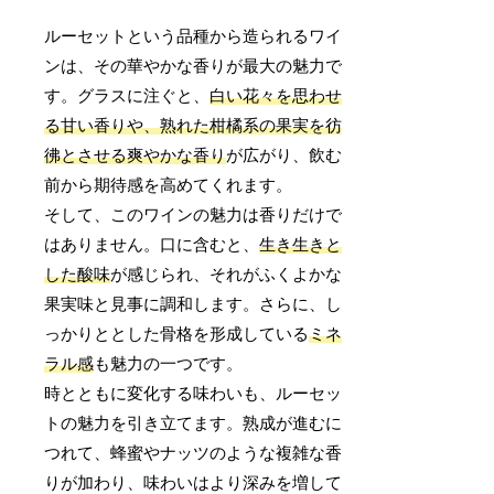
ルーセットという品種から造られるワイ
ンは、その華やかな香りが最大の魅力で
す。グラスに注ぐと、
白い花々を思わせ
る甘い香りや、熟れた柑橘系の果実を彷
彿とさせる爽やかな香り
が広がり、飲む
前から期待感を高めてくれます。
そして、このワインの魅力は香りだけで
はありません。口に含むと、
生き生きと
した酸味
が感じられ、それがふくよかな
果実味と見事に調和します。さらに、し
っかりととした骨格を形成している
ミネ
ラル感
も魅力の一つです。
時とともに変化する味わいも、ルーセッ
トの魅力を引き立てます。熟成が進むに
つれて、蜂蜜やナッツのような複雑な香
りが加わり、味わいはより深みを増して