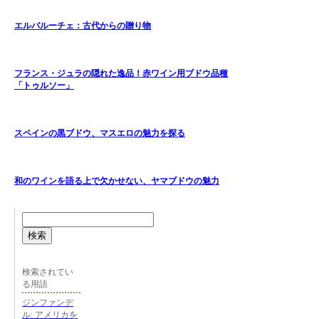
エルバルーチェ：古代からの贈り物
フランス・ジュラの隠れた逸品！赤ワイン用ブドウ品種
「トゥルソー」
スペインの黒ブドウ、マスエロの魅力を探る
和のワインを語る上で欠かせない、ヤマブドウの魅力
検索
検索されてい
る用語
ジンファンデ
ル: アメリカを