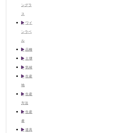
ングラ
ス
ワイ
ンラベ
ル
品種
土壌
気候
生産
地
生産
方法
生産
者
道具