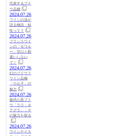
代表するブド
ウ品種
2024.07.26
ワインの涙が
語る物語：粘
性って？
2024.07.26
フランスワイ
ンの「モワル
ー」甘口と勘
違いしない
で！
2024.07.26
幻のブドウ？
ワイン品種
「小公子」の
魅力
2024.07.26
魅惑の黒ブド
ウ「ララ・ネ
アグラ」：そ
の魅力を探る
2024.07.26
ワインテイス