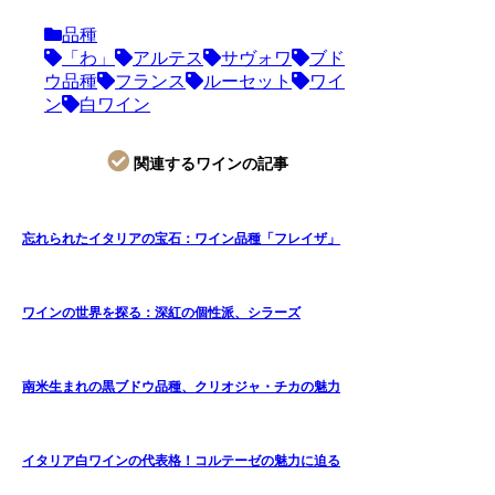
品種
「わ」
アルテス
サヴォワ
ブド
ウ品種
フランス
ルーセット
ワイ
ン
白ワイン
関連するワインの記事
忘れられたイタリアの宝石：ワイン品種「フレイザ」
ワインの世界を探る：深紅の個性派、シラーズ
南米生まれの黒ブドウ品種、クリオジャ・チカの魅力
イタリア白ワインの代表格！コルテーゼの魅力に迫る