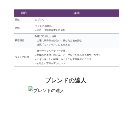
項目
詳細
品種
白ブドウ
フランス南東部
産地
– 南ローヌ地方を中心に栽培
温暖で乾燥した地域
栽培環境
– 土壌に栄養分が少ない、痩せた土地を好む
– 強風「ミストラル」にも耐える
– 華やかでフルーティーな香り
– 柑橘系の果物、白い花、ハーブなどを思わせる爽やかな香り
ワインの特徴
– いきいきとした酸味とふくよかな果実味のバランス
– 心地よい苦味がアクセント
ブレンドの達人