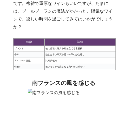
です。複雑で重厚なワインもいいですが、たまに
は、ブールブーランの魔法がかかった、陽気なワイ
ンで、楽しい時間を過ごしてみてはいかがでしょう
か？
特徴
詳細
ブレンド
他の品種の魅力を引き立てる名脇役
香り
熟した赤い果実や花々の華やかな香り
アルコール度数
比較的低め
味わい
若いうちから楽しめる爽やかな味わい
南フランスの風を感じる