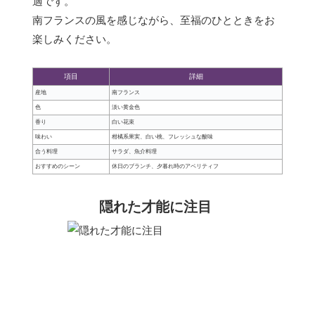
適です。
南フランスの風を感じながら、至福のひとときをお
楽しみください。
項目
詳細
産地
南フランス
色
淡い黄金色
香り
白い花束
味わい
柑橘系果実、白い桃、フレッシュな酸味
合う料理
サラダ、魚介料理
おすすめのシーン
休日のブランチ、夕暮れ時のアペリティフ
隠れた才能に注目