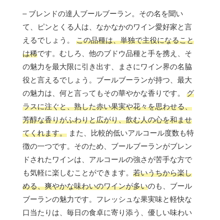
– ブレンドの達人ブールブーラン。その名を聞い
て、ピンとくる人は、なかなかのワイン愛好家と言
えるでしょう。
この品種は、単独で主役になること
は稀
です。むしろ、他のブドウ品種と手を携え、そ
の魅力を最大限に引き出す、まさにワイン界の名脇
役と言えるでしょう。ブールブーランが持つ、最大
の魅力は、何と言ってもその華やかな香りです。
グ
ラスに注ぐと、熟した赤い果実や花々を思わせる、
芳醇な香りがふわりと広がり、飲む人の心を和ませ
てくれます。
また、比較的低いアルコール度数も特
徴の一つです。そのため、ブールブーランがブレン
ドされたワインは、アルコールの強さが苦手な方で
も気軽に楽しむことができます。
若いうちから楽し
める、爽やかな味わいのワインが多い
のも、ブール
ブーランの魅力です。フレッシュな果実味と軽快な
口当たりは、毎日の食卓に寄り添う、優しい味わい