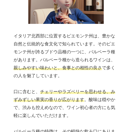
イタリア北西部に位置するピエモンテ州は、豊かな
自然と伝統的な食文化で知られています。そのピエ
モンテ州が誇るブドウ品種の一つに、バルベーラ種
があります。バルベーラ種から造られるワインは、
親しみやすい味わいと、食事との相性の良さ
で多く
の人を魅了しています。
口に含むと、
チェリーやラズベリーを思わせる、み
ずみずしい果実の香りが広がります
。酸味は穏やか
で、渋みも控えめなので、ワイン初心者の方にも気
軽に楽しんでいただけます。
バルベーラ種の特徴は、その軽快な飲み口にありま