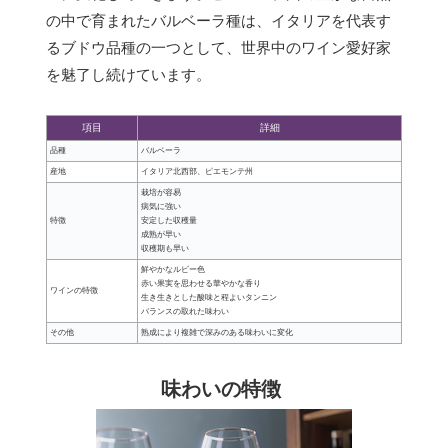
の中で育まれたバルベーラ種は、イタリアを代表す
るブドウ品種の一つとして、世界中のワイン愛好家
を魅了し続けています。
項目
詳細
品種
バルベーラ
産地
イタリア北西部、ピエモンテ州
栽培が容易
病気に強い
特徴
安定した収穫量
成熟が早い
収穫期も早い
鮮やかなルビー色
赤い果実を思わせる華やかな香り
ワインの特徴
生き生きとした酸味と程よいタンニン
バランスの取れた味わい
その他
熟成により複雑で深みのある味わいに変化
味わいの特徴