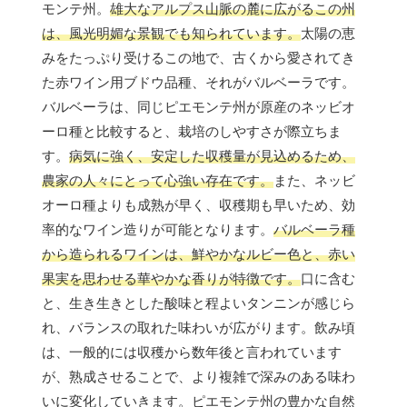
モンテ州。
雄大なアルプス山脈の麓に広がるこの州
は、風光明媚な景観でも知られています。
太陽の恵
みをたっぷり受けるこの地で、古くから愛されてき
た赤ワイン用ブドウ品種、それがバルベーラです。
バルベーラは、同じピエモンテ州が原産のネッビオ
ーロ種と比較すると、栽培のしやすさが際立ちま
す。
病気に強く、安定した収穫量が見込めるため、
農家の人々にとって心強い存在です。
また、ネッビ
オーロ種よりも成熟が早く、収穫期も早いため、効
率的なワイン造りが可能となります。
バルベーラ種
から造られるワインは、鮮やかなルビー色と、赤い
果実を思わせる華やかな香りが特徴です。
口に含む
と、生き生きとした酸味と程よいタンニンが感じら
れ、バランスの取れた味わいが広がります。飲み頃
は、一般的には収穫から数年後と言われています
が、熟成させることで、より複雑で深みのある味わ
いに変化していきます。ピエモンテ州の豊かな自然