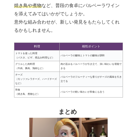
焼き鳥や煮物
など、普段の食卓にバルベーラワイン
を添えてみてはいかがでしょうか。
意外な組み合わせが、新しい発見をもたらしてくれ
るかもしれません。
料理
相性ポイント
トマトを使った料理
バルベーラの酸味とトマトの酸味が調和
（パスタ、ピザ、煮込み料理など）
グリルした肉料理
肉の旨みをバルベーラが引き立て、深い味わいを堪能で
（牛肉、豚肉、鶏肉など）
きる
チーズ
バルベーラのフルーティーな香りがチーズの風味を引き
（モッツァレラチーズ、ハードチーズ
立てる
など）
和食
バルベーラの軽い味わいが和食にも合う
（焼き鳥、煮物など）
まとめ