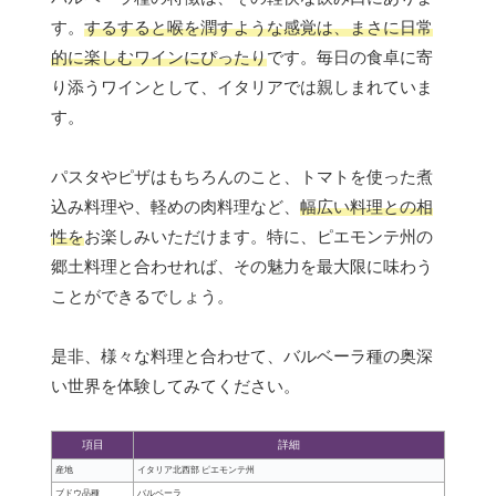
す。
するすると喉を潤すような感覚は、まさに日常
的に楽しむワインにぴったり
です。毎日の食卓に寄
り添うワインとして、イタリアでは親しまれていま
す。
パスタやピザはもちろんのこと、トマトを使った煮
込み料理や、軽めの肉料理など、
幅広い料理との相
性を
お楽しみいただけます。特に、ピエモンテ州の
郷土料理と合わせれば、その魅力を最大限に味わう
ことができるでしょう。
是非、様々な料理と合わせて、バルベーラ種の奥深
い世界を体験してみてください。
項目
詳細
産地
イタリア北西部 ピエモンテ州
ブドウ品種
バルベーラ