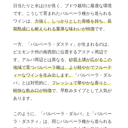
日当たりと水はけが良く、ブドウ栽培に最適な環境
です。こうして育まれたバルベーラ種から造られる
ワインは、
力強く、しっかりとした骨格を持ち、長
期熟成にも耐えられる重厚な味わいが特徴
です。
一方、「バルベーラ・ダスティ」が生まれるのは、
ピエモンテ州の南西部に位置するアスティ周辺で
す。アルバ周辺とは異なる、
砂質土壌が広がるこの
地域で育つバルベーラ種は、より軽やかでフルーテ
ィーなワインを生み出します。
「バルベーラ・ダル
バ」とは対照的に、
フレッシュで華やかな香りと、
軽快な飲み口が特徴
で、早飲みタイプとして人気が
あります。
このように、「バルベーラ・ダルバ」と「バルベー
ラ・ダスティ」は、同じバルベーラ種から造られる