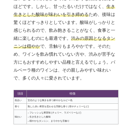
ほどです。しかし、甘ったるいだけではなく、
生き
生きとした酸味が味わいを引き締める
ため、後味は
驚くほどすっきりとしています。酸味がしっかりと
感じられるので、飲み飽きることがなく、食事と一
緒に楽しむのにも最適です。
渋みの原因となるタン
ニンは穏やか
で、舌触りもまろやかです。そのた
め、ワインを飲み慣れていない方や、渋みが苦手な
方にもおすすめしやすい品種と言えるでしょう。バ
ルベーラ種のワインは、その親しみやすい味わい
で、多くの人々に愛されています。
項目
特徴
色合い
宝石のような輝きを持つ鮮やかなルビー色
香り
熟した赤い果実を思わせる芳醇な香り (苺やチェリーなど)
– フレッシュな果実味 (チェリー、ラズベリーなど)
味わい
– 生き生きとした酸味
– 穏やかなタンニン、まろやかな舌触り