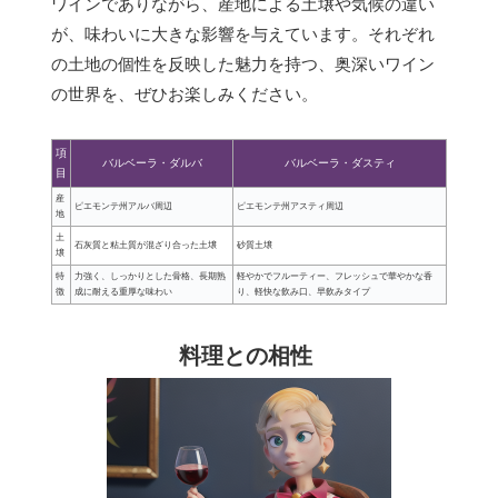
ワインでありながら、産地による土壌や気候の違い
が、味わいに大きな影響を与えています。それぞれ
の土地の個性を反映した魅力を持つ、奥深いワイン
の世界を、ぜひお楽しみください。
項
バルベーラ・ダルバ
バルベーラ・ダスティ
目
産
ピエモンテ州アルバ周辺
ピエモンテ州アスティ周辺
地
土
石灰質と粘土質が混ざり合った土壌
砂質土壌
壌
特
力強く、しっかりとした骨格、長期熟
軽やかでフルーティー、フレッシュで華やかな香
徴
成に耐える重厚な味わい
り、軽快な飲み口、早飲みタイプ
料理との相性