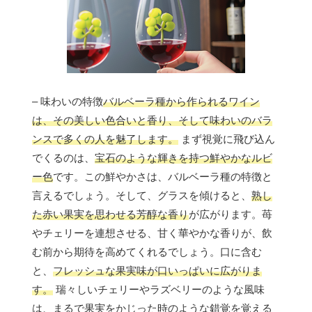
– 味わいの特徴
バルベーラ種から作られるワイン
は、その美しい色合いと香り、そして味わいのバラ
ンスで多くの人を魅了します。
まず視覚に飛び込ん
でくるのは、
宝石のような輝きを持つ鮮やかなルビ
ー色
です。この鮮やかさは、バルベーラ種の特徴と
言えるでしょう。そして、グラスを傾けると、
熟し
た赤い果実を思わせる芳醇な香り
が広がります。苺
やチェリーを連想させる、甘く華やかな香りが、飲
む前から期待を高めてくれるでしょう。口に含む
と、
フレッシュな果実味が口いっぱいに広がりま
す。
瑞々しいチェリーやラズベリーのような風味
は、まるで果実をかじった時のような錯覚を覚える