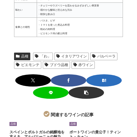
・チェリーやラズベリーを思わせるみずみずしい果実香
味わい
・穏やかな酸味と控えめな渋み
・軽快な飲み口
・パスタ、ピザ
・トマトを使った煮込み料理
食事との相性
・軽めの肉料理
・ピエモンテ州の郷土料理
品種
「わ」
イタリアワイン
バルベーラ
ピエモンテ
ブドウ品種
赤ワイン
関連するワインの記事
品種
品種
スペインとポルトガルの銘醸地を
ポートワインの貴公子！ティン
支える、アルバリーニョの魅力
ト・カォン