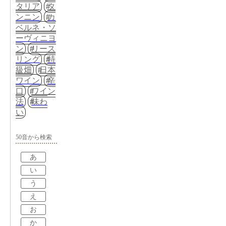
タリア
タ
ンニン
カ
ベルネ・ソ
ーヴィニヨ
ン
リース
リング
特
級畑
日本
ワイン
辛
口
ワイン
法
味わ
い
50音から検索
あ
い
う
え
お
か