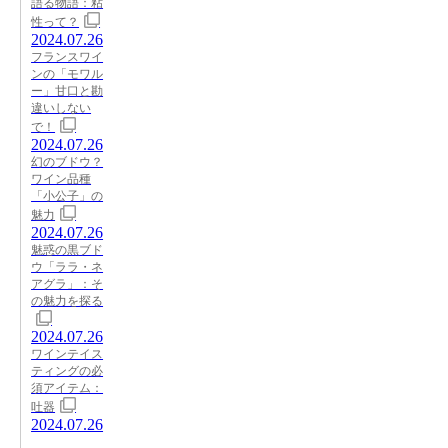
語る物語：粘
性って？
2024.07.26
フランスワイ
ンの「モワル
ー」甘口と勘
違いしない
で！
2024.07.26
幻のブドウ？
ワイン品種
「小公子」の
魅力
2024.07.26
魅惑の黒ブド
ウ「ララ・ネ
アグラ」：そ
の魅力を探る
2024.07.26
ワインテイス
ティングの必
須アイテム：
吐器
2024.07.26