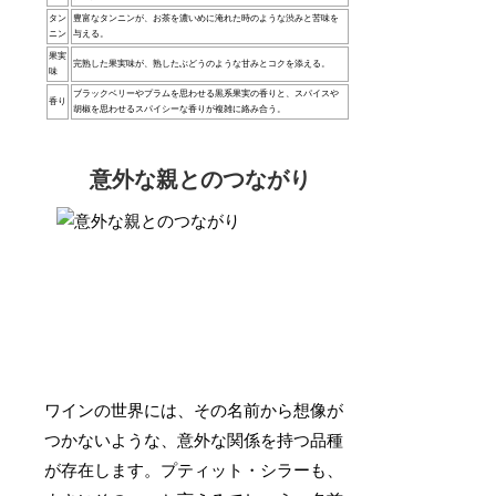
タン
豊富なタンニンが、お茶を濃いめに淹れた時のような渋みと苦味を
ニン
与える。
果実
完熟した果実味が、熟したぶどうのような甘みとコクを添える。
味
ブラックベリーやプラムを思わせる黒系果実の香りと、スパイスや
香り
胡椒を思わせるスパイシーな香りが複雑に絡み合う。
意外な親とのつながり
ワインの世界には、その名前から想像が
つかないような、意外な関係を持つ品種
が存在します。プティット・シラーも、