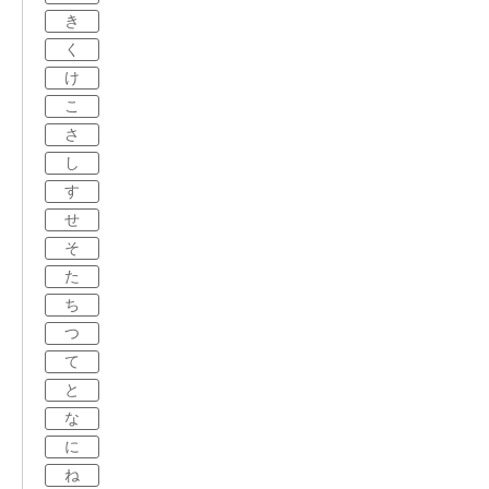
き
く
け
こ
さ
し
す
せ
そ
た
ち
つ
て
と
な
に
ね