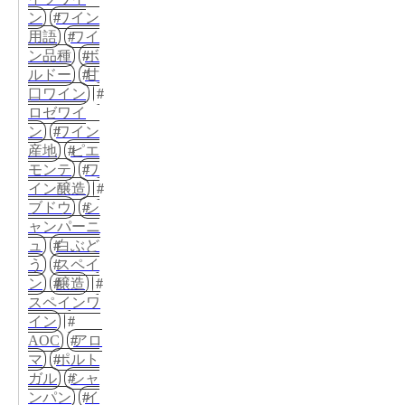
ン
ワイン
用語
ワイ
ン品種
ボ
ルドー
甘
口ワイン
ロゼワイ
ン
ワイン
産地
ピエ
モンテ
ワ
イン醸造
ブドウ
シ
ャンパーニ
ュ
白ぶど
う
スペイ
ン
醸造
スペインワ
イン
AOC
アロ
マ
ポルト
ガル
シャ
ンパン
イ