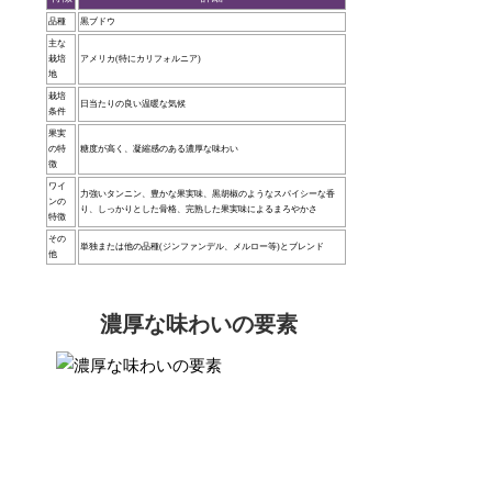
品種
黒ブドウ
主な
栽培
アメリカ(特にカリフォルニア)
地
栽培
日当たりの良い温暖な気候
条件
果実
の特
糖度が高く、凝縮感のある濃厚な味わい
徴
ワイ
力強いタンニン、豊かな果実味、黒胡椒のようなスパイシーな香
ンの
り、しっかりとした骨格、完熟した果実味によるまろやかさ
特徴
その
単独または他の品種(ジンファンデル、メルロー等)とブレンド
他
濃厚な味わいの要素