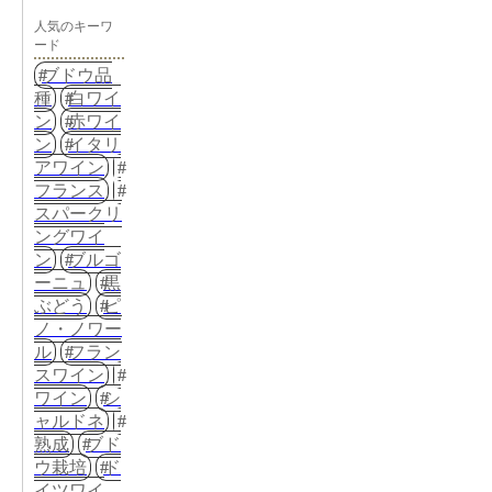
人気のキーワ
ード
ブドウ品
種
白ワイ
ン
赤ワイ
ン
イタリ
アワイン
フランス
スパークリ
ングワイ
ン
ブルゴ
ーニュ
黒
ぶどう
ピ
ノ・ノワー
ル
フラン
スワイン
ワイン
シ
ャルドネ
熟成
ブド
ウ栽培
ド
イツワイ