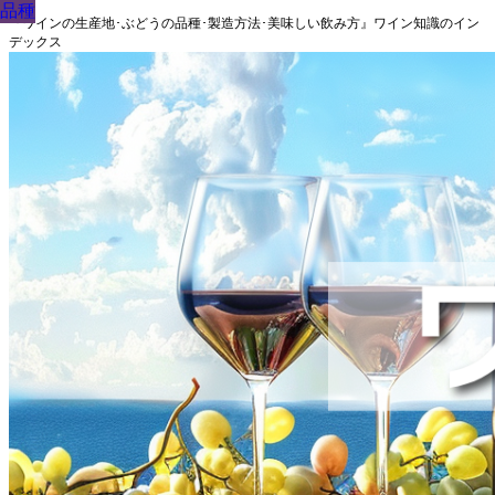
品種
品種
品種
品種
品種
品種
品種
品種
品種
『ワインの生産地･ぶどうの品種･製造方法･美味しい飲み方』ワイン知識のイン
デックス