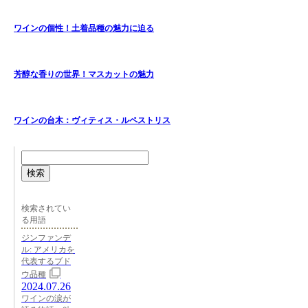
ワインの個性！土着品種の魅力に迫る
芳醇な香りの世界！マスカットの魅力
ワインの台木：ヴィティス・ルペストリス
検索
検索されてい
る用語
ジンファンデ
ル: アメリカを
代表するブド
ウ品種
2024.07.26
ワインの涙が