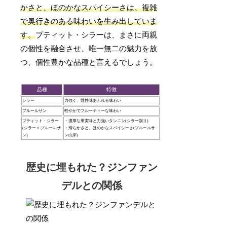
かさと、ほのかなスパイシーさは、複雑
で奥行きのある味わいを生み出していま
す。
プティット・シラーは、まさに両親
の個性を融合させ、唯一無二の魅力を放
つ、個性豊かな品種と言えるでしょう。
品種
特徴
シラー
力強く、野性味あふれる味わい
プルールサン
軽やかでフルーティーな味わい
プティット・シラー
・濃厚な果実味と力強いタンニン(シラー譲り)
(シラー × プルールサ
・滑らかさと、ほのかなスパイシーさ(プルールサ
ン)
ン由来)
歴史に埋もれた？ジンファン
デルとの関係