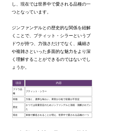
し、現在では世界中で愛される品種の一
つとなっています。
ジンファンデルとの歴史的な関係を紐解
くことで、プティット・シラーというブ
ドウが持つ、力強さだけでなく、繊細さ
や複雑さといった多面的な魅力をより深
く理解することができるのではないでし
ょうか。
項目
内容
ブドウ品
プティット・シラー
種
特徴
力強く、濃厚な味わい、果実が小粒で収量が不安定
かつては収量安定のためジンファンデルと混植・混醸されてい
歴史
た
現在
単独で醸造されることが増え、世界中で愛される品種の一つ