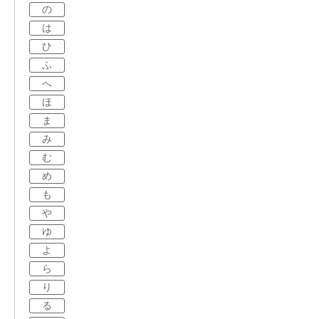
の
は
ひ
ふ
へ
ほ
ま
み
む
め
も
や
ゆ
よ
ら
り
る