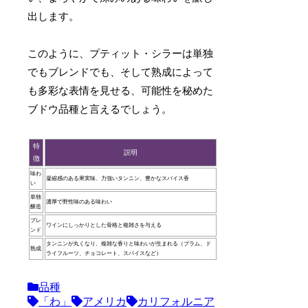
出します。
このように、プティット・シラーは単独
でもブレンドでも、そして熟成によって
も多彩な表情を見せる、可能性を秘めた
ブドウ品種と言えるでしょう。
特
説明
徴
味わ
凝縮感のある果実味、力強いタンニン、豊かなスパイス香
い
単独
濃厚で野性味のある味わい
醸造
ブレ
ワインにしっかりとした骨格と複雑さを与える
ンド
タンニンが丸くなり、複雑な香りと味わいが生まれる（プラム、ド
熟成
ライフルーツ、チョコレート、スパイスなど）
品種
「わ」
アメリカ
カリフォルニア