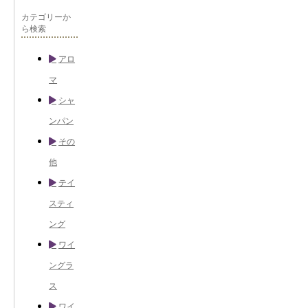
カテゴリーか
ら検索
アロ
マ
シャ
ンパン
その
他
テイ
スティ
ング
ワイ
ングラ
ス
ワイ