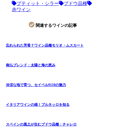
プティット・シラー
ブドウ品種
赤ワイン
関連するワインの記事
忘れられた芳香？ワイン品種モリオ・ムスカート
南仏ブレンド：太陽と海の恵み
冷涼な地で育つ、セイベル9110の魅力
イタリアワインの雄！ブルネッロを知る
スペインの風土が生むブドウ品種：チャレロ