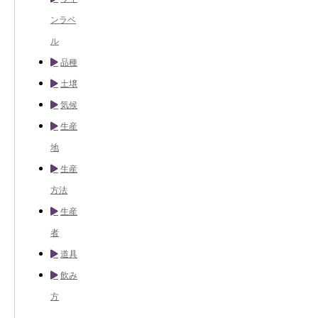
ンラベ
ル
品種
土壌
気候
生産
地
生産
方法
生産
者
道具
飲み
方