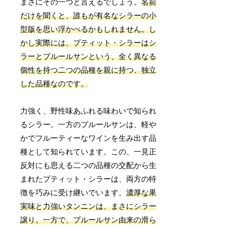
まさにその一つと言えるでしょう。
名前
だけを聞くと、誰もが有名なシラーの小
型版を思い浮かべるかもしれません。し
かし実際には、プティット・シラーはシ
ラーとプルールサンという、全く異なる
個性を持つ二つの品種を親に持つ、独立
した品種なのです。
力強く、野性味あふれる味わいで知られ
るシラー。一方のプルールサンは、軽や
かでフルーティーなワインを生み出す品
種として知られています。この、一見正
反対にも思える二つの品種の交配から生
まれたプティット・シラーは、両方の特
徴を巧みに受け継いでいます。
濃厚な果
実味と力強いタンニンは、まさにシラー
譲り。一方で、プルールサン由来の滑ら