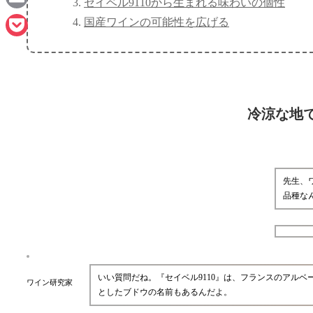
セイベル9110から生まれる味わいの個性
Email
国産ワインの可能性を広げる
Pocket
冷涼な地で
先生、
品種な
いい質問だね。『セイベル9110』は、フランスのアル
ワイン研究家
としたブドウの名前もあるんだよ。