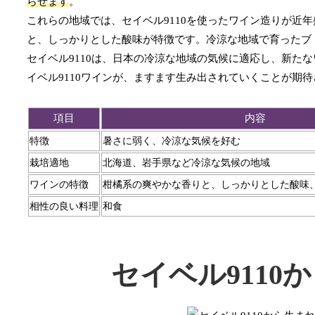
らせます
。
これらの地域では、セイベル9110を使ったワイン造りが近
と、しっかりとした酸味が特徴です。冷涼な地域で育ったブ
セイベル9110は、日本の冷涼な地域の気候に適応し、新た
イベル9110ワインが、ますます生み出されていくことが期
項目
内容
特徴
暑さに弱く、冷涼な気候を好む
栽培適地
北海道、岩手県など冷涼な気候の地域
ワインの特徴
柑橘系の爽やかな香りと、しっかりとした酸味
相性の良い料理
和食
セイベル911