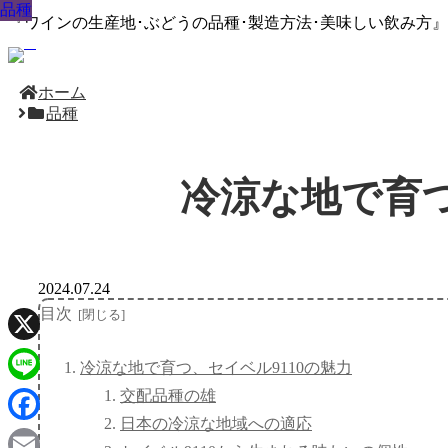
品種
品種
品種
品種
品種
品種
品種
品種
品種
『ワインの生産地･ぶどうの品種･製造方法･美味しい飲み方
ホーム
品種
冷涼な地で育つ
2024.07.24
目次
X
冷涼な地で育つ、セイベル9110の魅力
交配品種の雄
Line
日本の冷涼な地域への適応
Facebook