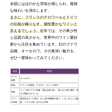
余韻にはほのかな苦味が感じられ、複雑
な味わいを演出します。
まさに、フランスのテロワールとドイツ
の伝統が織りなす、個性豊かなワインと
言えるでしょう。
近年では、その希少性
と品質の高さから、世界中のワイン愛好
家から注目を集めています。幻のブドウ
品種、オーセロワ。その奥深い魅力を、
ぜひ一度味わってみてください。
項目
内容
ブドウ
オーセロワ
品種
産地
フランス北東部、アルザス・ロレーヌ地方
ドイツ系のブドウ品種、歴史は謎が多い、限られた畑で栽培、地
特徴
元で愛飲されている
ワイン
黄金色がかった輝き、白い花や柑橘系の香り、いきいきとした酸
の特徴
味、ミネラル感、ほのかな苦味