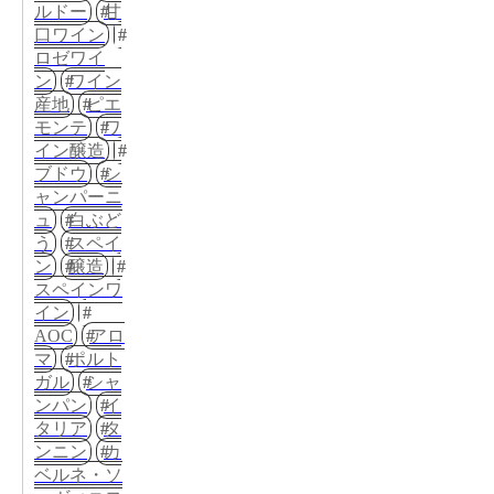
ルドー
甘
口ワイン
ロゼワイ
ン
ワイン
産地
ピエ
モンテ
ワ
イン醸造
ブドウ
シ
ャンパーニ
ュ
白ぶど
う
スペイ
ン
醸造
スペインワ
イン
AOC
アロ
マ
ポルト
ガル
シャ
ンパン
イ
タリア
タ
ンニン
カ
ベルネ・ソ