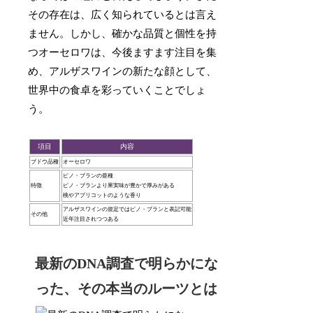
その存在は、広く知られているとは言え
ません。しかし、確かな品質と個性を持
つオーセロワは、今後ますます注目を集
め、アルザスワインの新たな顔として、
世界中の食卓を彩っていくことでしょ
う。
項目
内容
ブドウ品種
オーセロワ
ピノ・ブランの亜種
特徴
ピノ・ブランより果実味が豊かで厚みがある
桃やアプリコットのような香り
アルザスワインの規定ではピノ・ブランと表記可能
その他
近年注目されつつある
最新のDNA調査で明らかにな
った、その本当のルーツとは