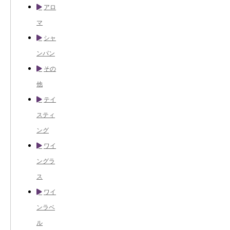
アロ
マ
シャ
ンパン
その
他
テイ
スティ
ング
ワイ
ングラ
ス
ワイ
ンラベ
ル