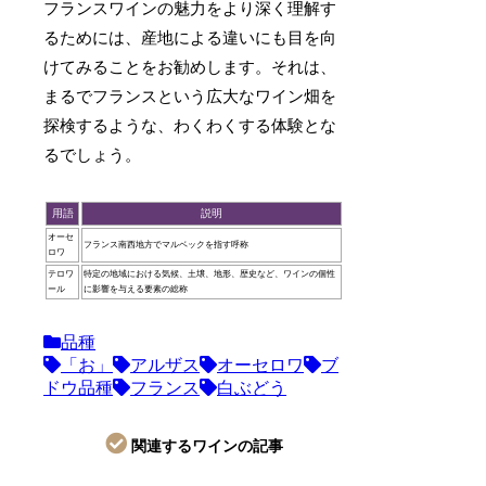
フランスワインの魅力をより深く理解す
るためには、産地による違いにも目を向
けてみることをお勧めします。それは、
まるでフランスという広大なワイン畑を
探検するような、わくわくする体験とな
るでしょう。
用語
説明
オーセ
フランス南西地方でマルベックを指す呼称
ロワ
テロワ
特定の地域における気候、土壌、地形、歴史など、ワインの個性
ール
に影響を与える要素の総称
品種
「お」
アルザス
オーセロワ
ブ
ドウ品種
フランス
白ぶどう
関連するワインの記事