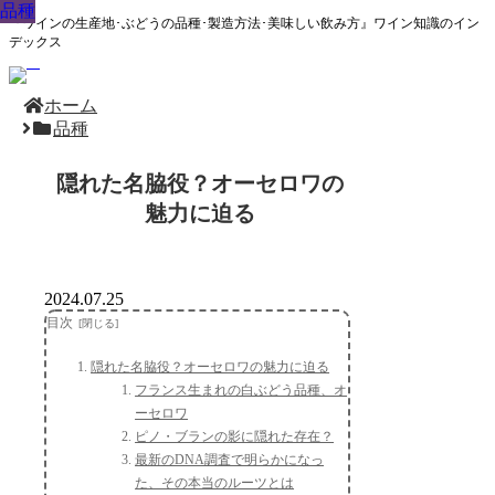
品種
品種
品種
品種
品種
品種
品種
品種
品種
『ワインの生産地･ぶどうの品種･製造方法･美味しい飲み方』ワイン知識のイン
デックス
ホーム
品種
隠れた名脇役？オーセロワの
魅力に迫る
2024.07.25
目次
隠れた名脇役？オーセロワの魅力に迫る
フランス生まれの白ぶどう品種、オ
ーセロワ
ピノ・ブランの影に隠れた存在？
最新のDNA調査で明らかになっ
た、その本当のルーツとは