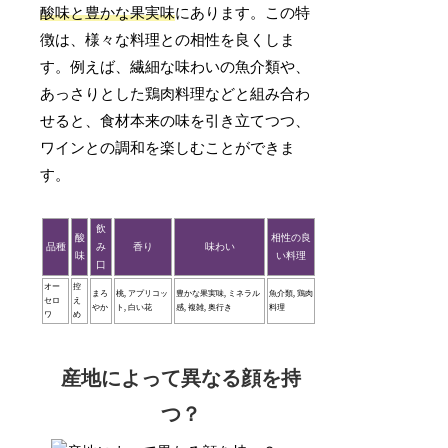
酸味と豊かな果実味
にあります。この特
徴は、様々な料理との相性を良くしま
す。例えば、繊細な味わいの魚介類や、
あっさりとした鶏肉料理などと組み合わ
せると、食材本来の味を引き立てつつ、
ワインとの調和を楽しむことができま
す。
飲
酸
相性の良
品種
み
香り
味わい
味
い料理
口
オー
控
まろ
桃, アプリコッ
豊かな果実味, ミネラル
魚介類, 鶏肉
セロ
え
やか
ト, 白い花
感, 複雑, 奥行き
料理
ワ
め
産地によって異なる顔を持
つ？