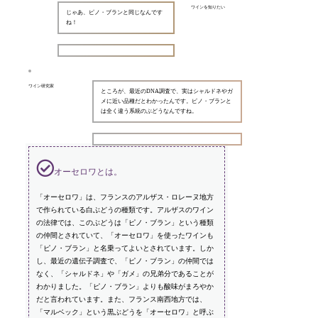
ワインを知りたい
じゃあ、ピノ・ブランと同じなんです
ね！
ワイン研究家
ところが、最近のDNA調査で、実はシャルドネやガ
メに近い品種だとわかったんです。ピノ・ブランと
は全く違う系統のぶどうなんですね。
オーセロワとは。
「オーセロワ」は、フランスのアルザス・ロレーヌ地方
で作られている白ぶどうの種類です。アルザスのワイン
の法律では、このぶどうは「ピノ・ブラン」という種類
の仲間とされていて、「オーセロワ」を使ったワインも
「ピノ・ブラン」と名乗ってよいとされています。しか
し、最近の遺伝子調査で、「ピノ・ブラン」の仲間では
なく、「シャルドネ」や「ガメ」の兄弟分であることが
わかりました。「ピノ・ブラン」よりも酸味がまろやか
だと言われています。また、フランス南西地方では、
「マルベック」という黒ぶどうを「オーセロワ」と呼ぶ