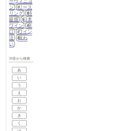
ーヴィニヨ
ン
リース
リング
特
級畑
日本
ワイン
辛
口
ワイン
法
味わ
い
50音から検索
あ
い
う
え
お
か
き
く
け