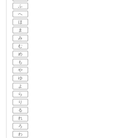
ふ
へ
ほ
ま
み
む
め
も
や
ゆ
よ
ら
り
る
れ
ろ
わ