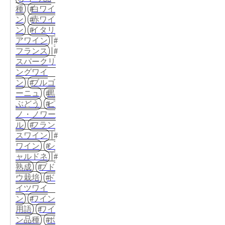
種
白ワイ
ン
赤ワイ
ン
イタリ
アワイン
フランス
スパークリ
ングワイ
ン
ブルゴ
ーニュ
黒
ぶどう
ピ
ノ・ノワー
ル
フラン
スワイン
ワイン
シ
ャルドネ
熟成
ブド
ウ栽培
ド
イツワイ
ン
ワイン
用語
ワイ
ン品種
ボ