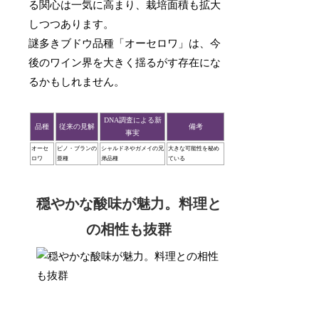
る関心は一気に高まり、栽培面積も拡大
しつつあります。
謎多きブドウ品種「オーセロワ」は、今
後のワイン界を大きく揺るがす存在にな
るかもしれません。
DNA調査による新
品種
従来の見解
備考
事実
オーセ
ピノ・ブランの
シャルドネやガメイの兄
大きな可能性を秘め
ロワ
亜種
弟品種
ている
穏やかな酸味が魅力。料理と
の相性も抜群