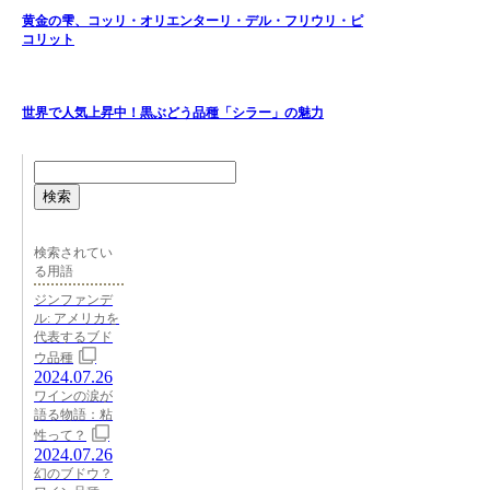
黄金の雫、コッリ・オリエンターリ・デル・フリウリ・ピ
コリット
世界で人気上昇中！黒ぶどう品種「シラー」の魅力
検索
検索されてい
る用語
ジンファンデ
ル: アメリカを
代表するブド
ウ品種
2024.07.26
ワインの涙が
語る物語：粘
性って？
2024.07.26
幻のブドウ？