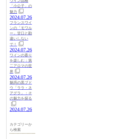
ワイン品種
「小公子」の
魅力
2024.07.26
フランスワイ
ンの「モワル
ー」甘口と勘
違いしない
で！
2024.07.26
ワインの香り
を楽しむ：第
二アロマの世
界
2024.07.26
魅惑の黒ブド
ウ「ララ・ネ
アグラ」：そ
の魅力を探る
2024.07.26
カテゴリーか
ら検索