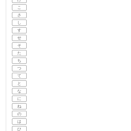
こ
さ
し
す
せ
そ
た
ち
つ
て
と
な
に
ね
の
は
ひ