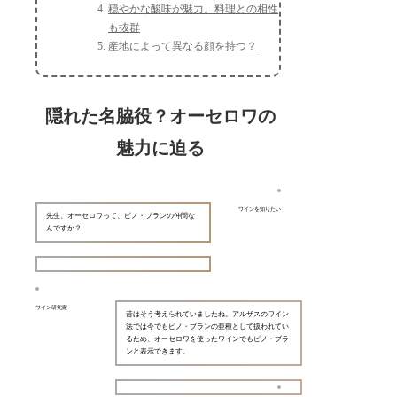
穏やかな酸味が魅力。料理との相性
も抜群
産地によって異なる顔を持つ？
隠れた名脇役？オーセロワの
魅力に迫る
ワインを知りたい
先生、オーセロワって、ピノ・ブランの仲間な
んですか？
ワイン研究家
昔はそう考えられていましたね。アルザスのワイン
法では今でもピノ・ブランの亜種として扱われてい
るため、オーセロワを使ったワインでもピノ・ブラ
ンと表示できます。