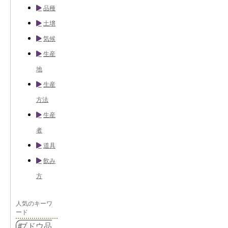
品種
土壌
気候
生産
地
生産
方法
生産
者
道具
飲み
方
人気のキーワ
ード
ブドウ品