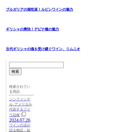
ブルガリアの個性派！ルビンワインの魅力
ギリシャの爽快！デビナ種の魅力
古代ギリシャの魂を受け継ぐワイン、リムニオ
検索
検索されてい
る用語
ジンファンデ
ル: アメリカを
代表するブド
ウ品種
2024.07.26
ワインの涙が
語る物語：粘