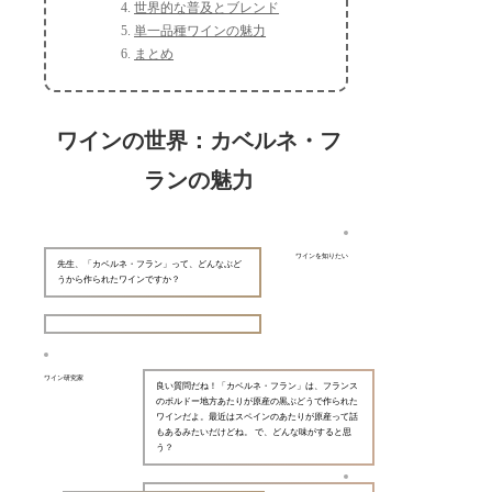
世界的な普及とブレンド
単一品種ワインの魅力
まとめ
ワインの世界：カベルネ・フ
ランの魅力
ワインを知りたい
先生、「カベルネ・フラン」って、どんなぶど
うから作られたワインですか？
ワイン研究家
良い質問だね！「カベルネ・フラン」は、フランス
のボルドー地方あたりが原産の黒ぶどうで作られた
ワインだよ。最近はスペインのあたりが原産って話
もあるみたいだけどね。 で、どんな味がすると思
う？