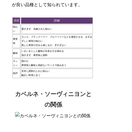
が良い品種として知られています。
項目
詳細
味わ
重すぎず、洗練された味わい
い
カシス、ブラックベリー、ブルーベリーなどを連想させる、みずみ
果実
ずしい果実の味わい
味
熟した果実の甘みも感じるが、甘すぎない
いきいきとした酸味が全体を引き締める
酸味
強すぎず、果実味と調和
タン
穏やか
ニン
果実味と酸味と絶妙なバランスで絡み合う
非常に調和のとれた味わい
総評
幅広い料理と合う
カベルネ・ソーヴィニヨンと
の関係