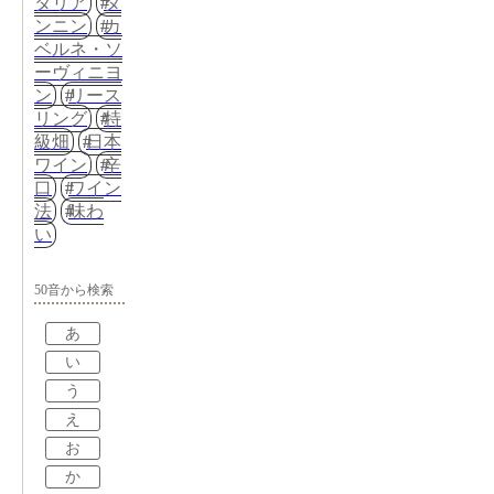
タリア
タ
ンニン
カ
ベルネ・ソ
ーヴィニヨ
ン
リース
リング
特
級畑
日本
ワイン
辛
口
ワイン
法
味わ
い
50音から検索
あ
い
う
え
お
か