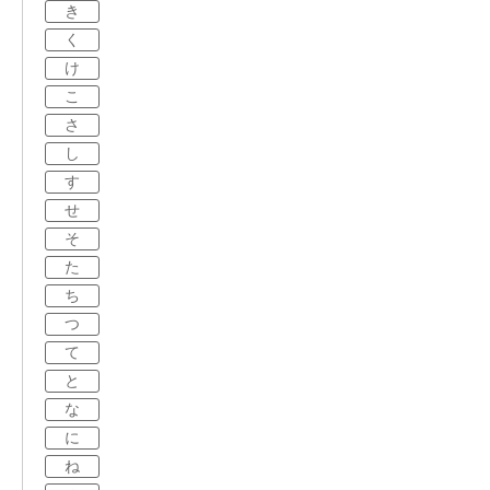
き
く
け
こ
さ
し
す
せ
そ
た
ち
つ
て
と
な
に
ね