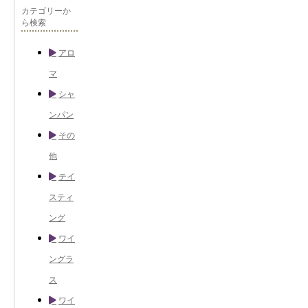
カテゴリーか
ら検索
アロ
マ
シャ
ンパン
その
他
テイ
スティ
ング
ワイ
ングラ
ス
ワイ