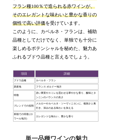
フラン種100％で造られる赤ワインが、
そのエレガントな味わいと豊かな香りの
個性で高い評価
を受けています。
このように、カベルネ・フランは、補助
品種としてだけでなく、単独でも十分に
楽しめるポテンシャルを秘めた、魅力あ
ふれるブドウ品種と言えるでしょう。
項目
詳細
ブドウ品種
カベルネ・フラン
原産地
フランス ボルドー地方
赤い果実やスミレを思わせる華やかな香り、酸味とタ
特徴
ンニンのバランスの良さ
メルローやカベルネ・ソーヴィニヨンに、複雑さと奥
ブレンドでの役割
行き、深みのある味わいを加える
単独での特徴 (ロ
エレガントな味わい、豊かな香り
ワール地方)
単一品種ワインの魅力