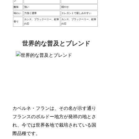
ン
酸味
強い
穏やか
味わい
力強く濃厚
エレガントで親しみやすい
カシス、ブラックベリー、鉛筆
カシス、ブラックベリー、鉛筆
香り
の芯
の芯
世界的な普及とブレンド
カベルネ・フランは、その名が示す通り
フランスのボルドー地方が発祥の地とさ
れ、今では世界各地で栽培されている国
際品種です。