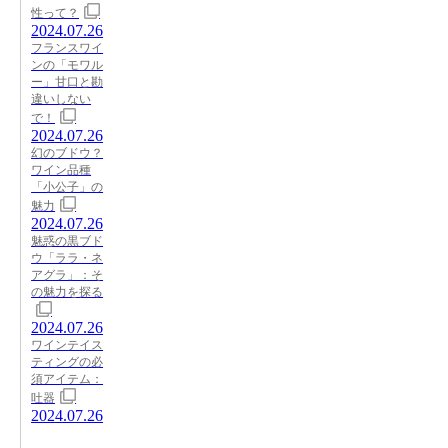
性って？
2024.07.26
フランスワイ
ンの「モワル
ー」甘口と勘
違いしない
で！
2024.07.26
幻のブドウ？
ワイン品種
「小公子」の
魅力
2024.07.26
魅惑の黒ブド
ウ「ララ・ネ
アグラ」：そ
の魅力を探る
2024.07.26
ワインテイス
ティングの必
須アイテム：
吐器
2024.07.26