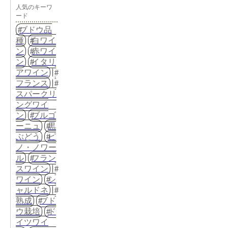
人気のキーワ
ード
ブドウ品
種
白ワイ
ン
赤ワイ
ン
イタリ
アワイン
フランス
スパークリ
ングワイ
ン
ブルゴ
ーニュ
黒
ぶどう
ピ
ノ・ノワー
ル
フラン
スワイン
ワイン
シ
ャルドネ
熟成
ブド
ウ栽培
ド
イツワイ