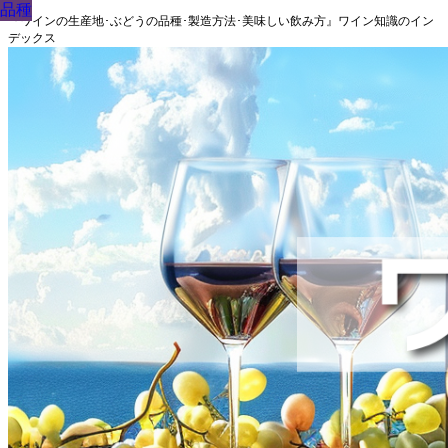
品種
品種
品種
品種
品種
品種
品種
品種
品種
『ワインの生産地･ぶどうの品種･製造方法･美味しい飲み方』ワイン知識のイン
デックス