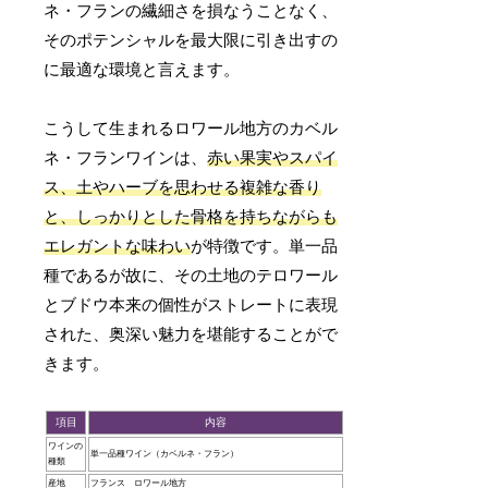
ネ・フランの繊細さを損なうことなく、
そのポテンシャルを最大限に引き出すの
に最適な環境と言えます。
こうして生まれるロワール地方のカベル
ネ・フランワインは、
赤い果実やスパイ
ス、土やハーブを思わせる複雑な香り
と、しっかりとした骨格を持ちながらも
エレガントな味わい
が特徴です。単一品
種であるが故に、その土地のテロワール
とブドウ本来の個性がストレートに表現
された、奥深い魅力を堪能することがで
きます。
項目
内容
ワインの
単一品種ワイン（カベルネ・フラン）
種類
産地
フランス ロワール地方