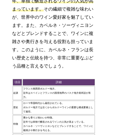
年、単独で醸造されるワインの人気が高
まっています。
その繊細で複雑な味わい
が、世界中のワイン愛好家を魅了してい
ます。また、カベルネ・ソーヴィニヨン
などとブレンドすることで、ワインに複
雑さや奥行きを与える役割も担っていま
す。このように、カベルネ・フランは長
い歴史と伝統を持つ、非常に重要なぶど
う品種と言えるでしょう。
項目
詳細
フランス南西部ボルドー地方。
起源
近年はスペインとフランスの国境地帯のバスク地方発祥説が有
力。
ローマ帝国時代から栽培されている。
歴史
ボルドー地方では古くからボルドーワインの重要な構成要素とし
て栽培。
豊かな香りと味わいが特徴。
近年では単独で醸造されるワインの人気が高まっている。
特徴
カベルネ・ソーヴィニヨンなどとブレンドすることで、ワインに
複雑さや奥行きを与える。