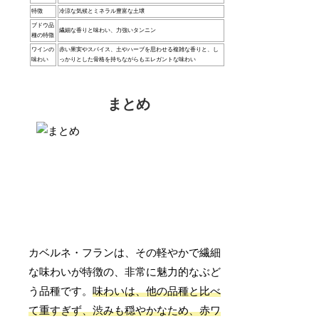
特徴
冷涼な気候とミネラル豊富な土壌
ブドウ品
繊細な香りと味わい、力強いタンニン
種の特徴
ワインの
赤い果実やスパイス、土やハーブを思わせる複雑な香りと、し
味わい
っかりとした骨格を持ちながらもエレガントな味わい
まとめ
カベルネ・フランは、その軽やかで繊細
な味わいが特徴の、非常に魅力的なぶど
う品種です。
味わいは、他の品種と比べ
て重すぎず、渋みも穏やかなため、赤ワ