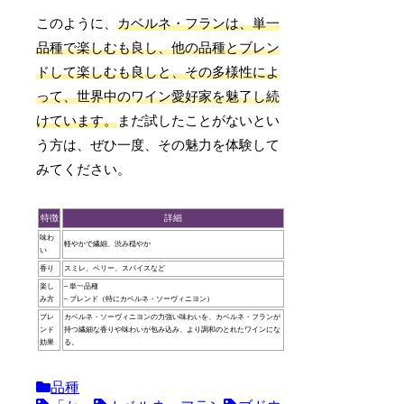
このように、
カベルネ・フランは、単一
品種で楽しむも良し、他の品種とブレン
ドして楽しむも良しと、その多様性によ
って、世界中のワイン愛好家を魅了し続
けています。
まだ試したことがないとい
う方は、ぜひ一度、その魅力を体験して
みてください。
特徴
詳細
味わ
軽やかで繊細、渋み穏やか
い
香り
スミレ、ベリー、スパイスなど
楽し
– 単一品種
み方
– ブレンド（特にカベルネ・ソーヴィニヨン）
ブレ
カベルネ・ソーヴィニヨンの力強い味わいを、カベルネ・フランが
ンド
持つ繊細な香りや味わいが包み込み、より調和のとれたワインにな
効果
る。
品種