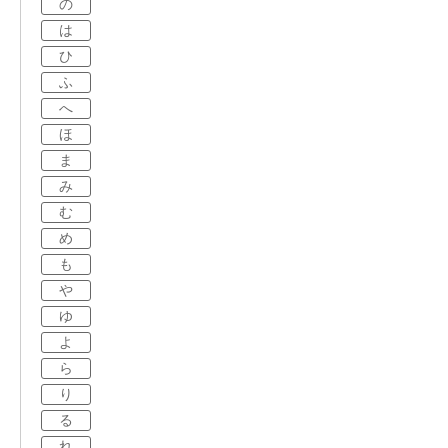
の
は
ひ
ふ
へ
ほ
ま
み
む
め
も
や
ゆ
よ
ら
り
る
れ