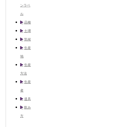
ンラベ
ル
品種
土壌
気候
生産
地
生産
方法
生産
者
道具
飲み
方