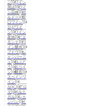
ン
ワイン
用語
ワイ
ン品種
ボ
ルドー
甘
口ワイン
ロゼワイ
ン
ワイン
産地
ピエ
モンテ
ワ
イン醸造
ブドウ
シ
ャンパーニ
ュ
白ぶど
う
スペイ
ン
醸造
スペインワ
イン
AOC
アロ
マ
ポルト
ガル
シャ
ンパン
イ