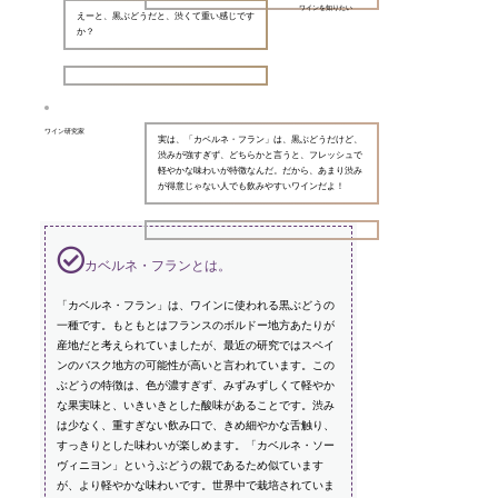
ワインを知りたい
えーと、黒ぶどうだと、渋くて重い感じです
か？
ワイン研究家
実は、「カベルネ・フラン」は、黒ぶどうだけど、
渋みが強すぎず、どちらかと言うと、フレッシュで
軽やかな味わいが特徴なんだ。だから、あまり渋み
が得意じゃない人でも飲みやすいワインだよ！
カベルネ・フランとは。
「カベルネ・フラン」は、ワインに使われる黒ぶどうの
一種です。もともとはフランスのボルドー地方あたりが
産地だと考えられていましたが、最近の研究ではスペイ
ンのバスク地方の可能性が高いと言われています。この
ぶどうの特徴は、色が濃すぎず、みずみずしくて軽やか
な果実味と、いきいきとした酸味があることです。渋み
は少なく、重すぎない飲み口で、きめ細やかな舌触り、
すっきりとした味わいが楽しめます。「カベルネ・ソー
ヴィニヨン」というぶどうの親であるため似ています
が、より軽やかな味わいです。世界中で栽培されていま