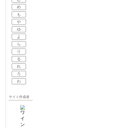
め
も
や
ゆ
よ
ら
り
る
れ
ろ
わ
サイト作成者