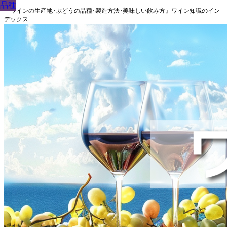
品種
品種
品種
品種
品種
品種
品種
品種
品種
『ワインの生産地･ぶどうの品種･製造方法･美味しい飲み方』ワイン知識のイン
デックス