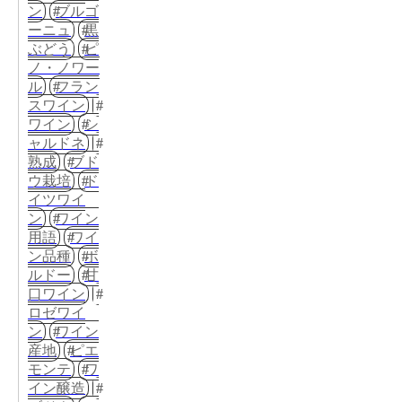
ン
ブルゴ
ーニュ
黒
ぶどう
ピ
ノ・ノワー
ル
フラン
スワイン
ワイン
シ
ャルドネ
熟成
ブド
ウ栽培
ド
イツワイ
ン
ワイン
用語
ワイ
ン品種
ボ
ルドー
甘
口ワイン
ロゼワイ
ン
ワイン
産地
ピエ
モンテ
ワ
イン醸造