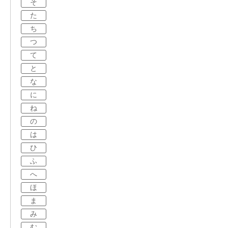
そ
た
ち
つ
て
と
な
に
ね
の
は
ひ
ふ
へ
ほ
ま
み
む