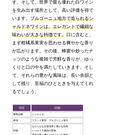
す。そして、世界で最も優れた白ワイン
を生み出す場所として、高い評価を得て
います。
ブルゴーニュ地方で造られるシ
ャルドネワインは、エレガントで繊細な
味わいが大きな特徴です。
口に含むと、
まず柑橘系果実を思わせる爽やかな香り
が広がります。その後、蜂蜜や炒ったナ
ッツのような複雑で芳醇な香りが、ゆっ
くりと口の中を満たしていきます。そし
て、それらの豊かな風味は、長い余韻と
して残り、至福のひとときを与えてくれ
るでしょう。
項目
詳細
葡萄品種
シャルドネ
産地
フランス東部、ブルゴーニュ地方
なだらかな丘陵地帯と豊かな自然
特徴
シャルドネ栽培の聖地
世界で最も優れた白ワインの産地