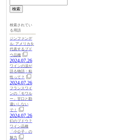
検索
検索されてい
る用語
ジンファンデ
ル: アメリカを
代表するブド
ウ品種
2024.07.26
ワインの涙が
語る物語：粘
性って？
2024.07.26
フランスワイ
ンの「モワル
ー」甘口と勘
違いしない
で！
2024.07.26
幻のブドウ？
ワイン品種
「小公子」の
魅力