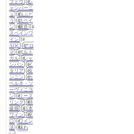
ブドウ
シ
ャンパーニ
ュ
白ぶど
う
スペイ
ン
醸造
スペインワ
イン
AOC
アロ
マ
ポルト
ガル
シャ
ンパン
イ
タリア
タ
ンニン
カ
ベルネ・ソ
ーヴィニヨ
ン
リース
リング
特
級畑
日本
ワイン
辛
口
ワイン
法
味わ
い