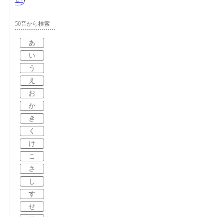
50音から検索
あ
い
う
え
お
か
き
く
け
こ
さ
し
す
せ