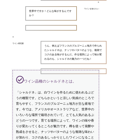
ワインを知りたい
世界中ですか！どんな味がするんです
か？
ワイン研究家
うん、例えばフランスのブルゴーニュ地方で作られ
たシャルドネは、ナッツやバターのような、複雑で
コクのある味がするんだ。作る場所によって味が変
わるのも、シャルドネの魅力の一つだね！
ワイン品種のシャルドネとは。
「シャルドネ」は、白ワインを作るために使われるぶど
うの種類です。どちらかというと涼しい気候のところで
育ちやすく、フランスのブルゴーニュ地方が主な産地で
す。今では、アメリカやオーストラリアなど、世界中の
いろいろな場所で栽培されていて、とても人気のあるぶ
どうの一つです。育てる場所によって、ワインの味や香
りが変わってくるところが魅力です。樽を使って発酵や
熟成をさせると、ナッツやバターのような複雑な味わい
が加わり、コクのあるしっかりとしたワインになること