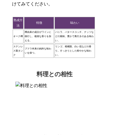
けてみてください。
熟成方
特徴
味わい
法
樽由来の成分がワインに
バニラ、バタースコッチ、ナッツな
オーク樽
移行し、複雑な香りを加
どの風味。豊かで奥行きのある味わ
える。
い。
ステンレ
リンゴ、柑橘類、白い花などの香
ブドウ本来の純粋な味わ
ス製タン
り。すっきりとした軽やかな味わ
いを保つ。
ク
い。
料理との相性