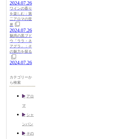
2024.07.26
ワインの香り
を楽しむ：第
二アロマの世
界
2024.07.26
魅惑の黒ブド
ウ「ララ・ネ
アグラ」：そ
の魅力を探る
2024.07.26
カテゴリーか
ら検索
アロ
マ
シャ
ンパン
その