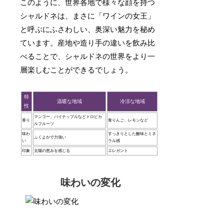
このように、世界各地で様々な顔を持つ
シャルドネは、まさに「ワインの女王」
と呼ぶにふさわしい、奥深い魅力を秘め
ています。産地や造り手の違いを飲み比
べることで、シャルドネの世界をより一
層楽しむことができるでしょう。
特
温暖な地域
冷涼な地域
性
マンゴー、パイナップルなどトロピカ
香り
青りんご、レモンなど
ルフルーツ
味わ
すっきりとした酸味とミネ
ふくよかで力強い
い
ラル感
印象
太陽の恵みを感じる
エレガント
味わいの変化