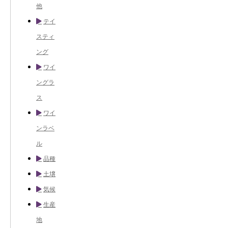
他
テイ
スティ
ング
ワイ
ングラ
ス
ワイ
ンラベ
ル
品種
土壌
気候
生産
地