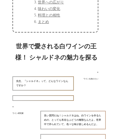
世界への広がり
味わいの変化
料理との相性
まとめ
世界で愛される白ワインの王
様！ シャルドネの魅力を探る
ワインを知りたい
先生、『シャルドネ』って、どんなワインなん
ですか？
ワイン研究家
良い質問だね！シャルドネはね、白ワインを作るた
めの、とっても有名なぶどうの種類なんだよ。世界
中で作られていて、色々な味が楽しめるんだよ。