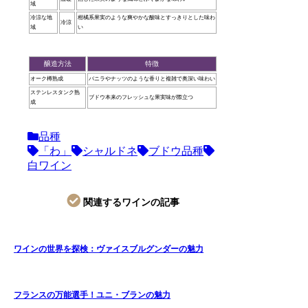
域
冷涼な地
柑橘系果実のような爽やかな酸味とすっきりとした味わ
冷涼
域
い
醸造方法
特徴
オーク樽熟成
バニラやナッツのような香りと複雑で奥深い味わい
ステンレスタンク熟
ブドウ本来のフレッシュな果実味が際立つ
成
品種
「わ」
シャルドネ
ブドウ品種
白ワイン
関連するワインの記事
ワインの世界を探検：ヴァイスブルグンダーの魅力
フランスの万能選手！ユニ・ブランの魅力