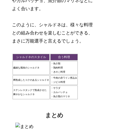
やカルパッチョ、魚介類のマリネなどに
よく合います。
このように、シャルドネは、様々な料理
との組み合わせを楽しむことができる、
まさに万能選手と言えるでしょう。
シャルドネのスタイル
合う料理
・魚介類
繊細な風味のシャルドネ
・鶏肉料理
・きのこ料理
・牛肉の赤ワイン煮込み
樽熟成したコクのあるシャルドネ
・ジビエ料理
・サラダ
ステンレスタンクで熟成させた
・カルパッチョ
爽やかなシャルドネ
・魚介類のマリネ
まとめ