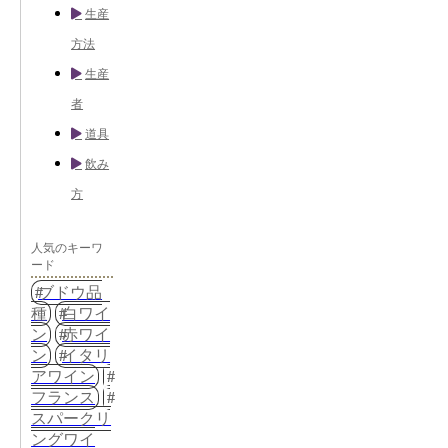
生産
方法
生産
者
道具
飲み
方
人気のキーワ
ード
ブドウ品
種
白ワイ
ン
赤ワイ
ン
イタリ
アワイン
フランス
スパークリ
ングワイ