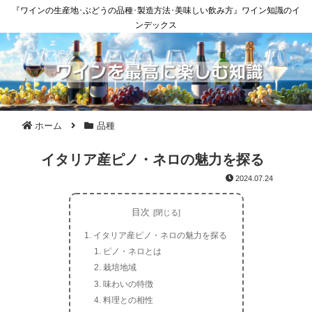
『ワインの生産地･ぶどうの品種･製造方法･美味しい飲み方』ワイン知識のイ
ンデックス
ホーム
品種
イタリア産ピノ・ネロの魅力を探る
2024.07.24
目次
イタリア産ピノ・ネロの魅力を探る
ピノ・ネロとは
栽培地域
味わいの特徴
料理との相性