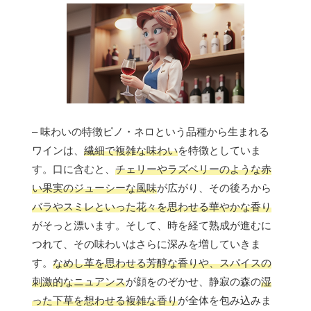
– 味わいの特徴ピノ・ネロという品種から生まれる
ワインは、
繊細で複雑な味わい
を特徴としていま
す。口に含むと、
チェリーやラズベリーのような赤
い果実のジューシーな風味
が広がり、その後ろから
バラやスミレといった花々を思わせる華やかな香り
がそっと漂います。そして、時を経て熟成が進むに
つれて、その味わいはさらに深みを増していきま
す。
なめし革を思わせる芳醇な香りや、スパイスの
刺激的なニュアンス
が顔をのぞかせ、静寂の森の
湿
った下草を想わせる複雑な香り
が全体を包み込みま