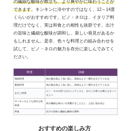
の繊細な酸味が際立ち、より爽やかに味わうことが
できます
。キンキンに冷やすのではなく、12～14度
くらいがおすすめです。ピノ・ネロは、イタリア料
理だけでなく、実は和食との相性も抜群です。出汁
の旨味と繊細な酸味が調和し、新しい発見があるか
もしれません。是非、色々な料理との組み合わせを
試して、ピノ・ネロの魅力を存分に楽しんでみてく
ださい。
料理
詳細
鶏肉料理
肉の脂を程よく洗い流し、旨味をより一層引き立ててくれる
豚肉料理
肉の脂を程よく洗い流し、旨味をより一層引き立ててくれる
ピノ・ネロの持つ土のニュアンスと、きのこの香りが織りなすハー
きのこ料理
モニー
サーモンのような淡白な魚
魚の繊細な味わいを邪魔することなく、上品に包み込む
料理
和食
出汁の旨味と繊細な酸味が調和
おすすめの楽しみ方