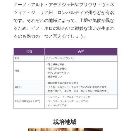
ィーノ・アルト・アディジェ州やフリウリ・ヴェネ
ツィア・ジュリア州、ロンバルディア州などが有名
です。それぞれの地域によって、土壌や気候が異な
るため、ピノ・ネロの味わいに微妙な違いが生まれ
るのも魅力の一つと言えるでしょう。
項目
内容
別名
ピノ・ノワール (フランス)
・薄く繊細な果皮
・冷涼な気候を好む
特徴
・病気にかかりやすい
・栽培が難しい
・繊細な果実味と華やかな香り
味わい
・イチゴ、ラズベリー、チェリーなどの赤い果実のアロマ
・熟成が進むと、キノコ、紅茶、スパイスなどの複雑な香り
・トレンティーノ・アルト・アディジェ州
主な栽培地域 (イタリア)
・フリウリ・ヴェネツィア・ジュリア州
・ロンバルディア州
栽培地域