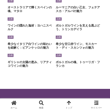
品種
品種
オーストラリアで輝くスペインの
ルーマニアの白い乙女、フェテア
魂、マタロ
スカ・アルバの魅力
品種
品種
ワインの隠れた逸材：ヨハニスベ
ポルトガルワインを支える黒ぶど
ルク
う、トリンカデイラ
品種
品種
希少なイタリア白ワインの味わい
希少な甘口赤ワイン、モスカー
を紐解く：ビアンケッロの魅力
ト・ディ・スカンツォの魅力
品種
品種
ギリシャの太陽の恵み、リアティ
ポルトガルの魂、トゥーリガ・フ
コワインの魅力
ランカ
© 2024 ワインを最高に楽しむ知識.
ホーム
検索
トップ
サイドバー