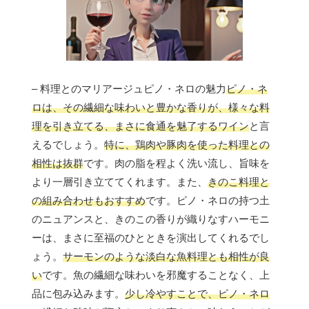
– 料理とのマリアージュピノ・ネロの魅力
ピノ・ネ
ロは、その繊細な味わいと豊かな香りが、様々な料
理を引き立てる、まさに食通を魅了するワイン
と言
えるでしょう。
特に、鶏肉や豚肉を使った料理との
相性は抜群
です。肉の脂を程よく洗い流し、旨味を
より一層引き立ててくれます。また、
きのこ料理と
の組み合わせもおすすめ
です。ピノ・ネロの持つ土
のニュアンスと、きのこの香りが織りなすハーモニ
ーは、まさに至福のひとときを演出してくれるでし
ょう。
サーモンのような淡白な魚料理とも相性が良
い
です。魚の繊細な味わいを邪魔することなく、上
品に包み込みます。
少し冷やすことで、ピノ・ネロ