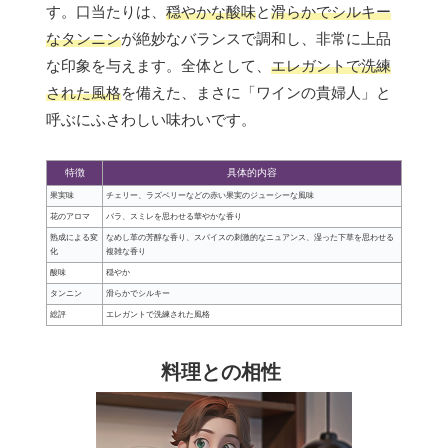
す。口当たりは、
穏やかな酸味
と
滑らかでシルキー
なタンニン
が絶妙なバランスで調和し、非常に上品
な印象を与えます。全体として、
エレガントで洗練
された風格
を備えた、まさに「ワインの貴婦人」と
呼ぶにふさわしい味わいです。
特徴
具体的内容
果実味
チェリー、ラズベリーなどの赤い果実のジューシーな風味
花のアロマ
バラ、スミレを思わせる華やかな香り
熟成による変
なめし革の芳醇な香り、スパイスの刺激的なニュアンス、湿った下草を思わせる
化
複雑な香り
酸味
穏やか
タンニン
滑らかでシルキー
総評
エレガントで洗練された風格
料理との相性