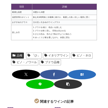
項目
詳細
最適な温度
13度から16度
温度管理のポイント
飲む約1時間前に冷蔵庫に移すか、風通しの良い涼しい場所に置く
おすすめのグラス
口の広い大きめのワイングラス
1. グラスを傾け、色合いを楽しむ
2. グラスを軽く回し、空気を含ませる
楽しみ方
3. ひと口含み、舌の上で転がすように味わう
4. ゆっくりと喉を通しながら、余韻に浸る
品種
「ひ」
イタリアワイン
ピノ・ネロ
ピノ・ノワール
ブドウ品種
関連するワインの記事