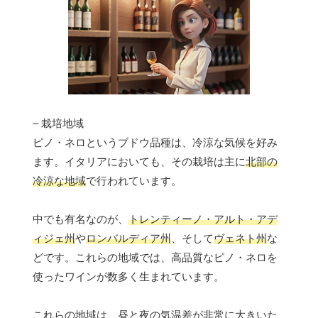
– 栽培地域
ピノ・ネロというブドウ品種は、冷涼な気候を好み
ます。イタリアにおいても、その栽培は主に
北部の
冷涼な地域
で行われています。
中でも有名なのが、
トレンティーノ・アルト・アデ
ィジェ州
や
ロンバルディア州
、そして
ヴェネト州
な
どです。これらの地域では、高品質なピノ・ネロを
使ったワインが数多く生まれています。
これらの地域は、昼と夜の気温差が非常に大きいた