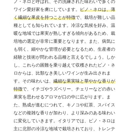
ノ・ネロと呼ばれ、その洗練された味わいで多くの
ワイン愛好家を虜にしています。
ピノ・ネロは、薄
く繊細な果皮を持つことが特徴
で、栽培が難しい品
種としても知られています。冷涼な気候を好み、温
暖な地域では果実が熟しすぎる傾向があるため、栽
培地の選定が非常に重要となります。また、病気に
も弱く、細やかな管理が必要となるため、生産者の
経験と技術が問われる品種と言えるでしょう。しか
し、これらの困難を乗り越えて収穫されたピノ・ネ
ロからは、比類なき美しいワインが生み出されま
す。その味わいは、
繊細な果実味と華やかな香りが
特徴
で、イチゴやラズベリー、チェリーなどの赤い
果実を思わせるアロマが口の中に広がります。ま
た、熟成が進むにつれて、キノコや紅茶、スパイス
などの複雑な香りが加わり、より深みのある味わい
に変化していきます。イタリアでは、ピノ・ネロは
主に北部の冷涼な地域で栽培されており、トレンテ